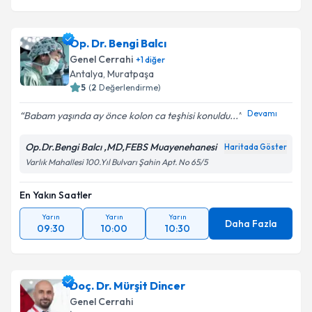
Op. Dr. Bengi Balcı
Genel Cerrahi
+
1
diğer
Antalya
,
Muratpaşa
5
(
2
Değerlendirme)
Devamı
Babam yaşında ay önce kolon ca teşhisi konuldu...
Op.Dr.Bengi Balcı ,MD,FEBS Muayenehanesi
Haritada Göster
Varlık Mahallesi 100.Yıl Bulvarı Şahin Apt. No 65/5
En Yakın Saatler
Yarın
Yarın
Yarın
Daha Fazla
09:30
10:00
10:30
Doç. Dr. Mürşit Dincer
Genel Cerrahi