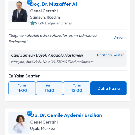
Doç. Dr. Muzaffer Al
Genel Cerrahi
Samsun
,
İlkadım
5
(
24
Değerlendirme)
Bilgi ve rahatlık edici sohbetler emin adimlarla
Devamı
ilerlemek
Özel Samsun Büyük Anadolu Hastanesi
Haritada Göster
İstasyon, Atatürk Bl. No:62/1, 55060 İlkadım/Samsun
En Yakın Saatler
Yarın
Yarın
Yarın
Daha Fazla
11:00
11:30
12:00
Op. Dr. Cemile Aydemir Ercihan
Genel Cerrahi
Uşak
,
Merkez