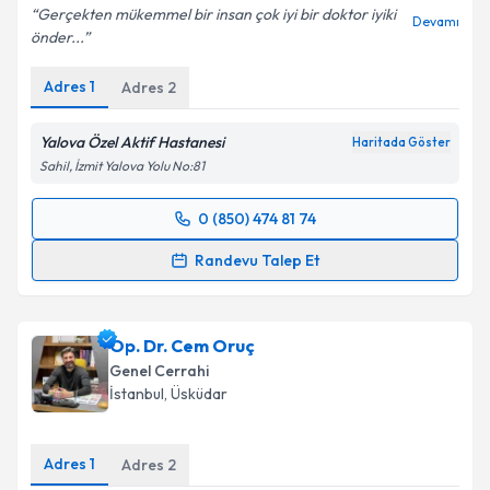
Gerçekten mükemmel bir insan çok iyi bir doktor iyiki
Devamı
önder...
Adres
1
Adres
2
Yalova Özel Aktif Hastanesi
Haritada Göster
Sahil, İzmit Yalova Yolu No:81
0 (850) 474 81 74
Randevu Takvimi Talebi
Randevu Talep Et
Op. Dr. Önder Akkuş
için randevu takvimi talebi
oluşturun. Size bu uzmandan randevu almanız için bir
Op. Dr. Cem Oruç
takvim hazırlandığında e-posta ile bilgilendireceğiz.
Genel Cerrahi
E-posta Adresiniz
İstanbul
,
Üsküdar
Adres
1
Adres
2