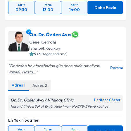
Yarın
Yarın
Yarın
Daha Fazla
09:30
13:00
14:00
Op. Dr. Özden Avcı
Genel Cerrahi
İstanbul
,
Kadıköy
5
(
3
Değerlendirme)
Dr özden bey tarafından gün önce mide ameliyatı
Devamı
yapıldı. Hasta...
Adres
1
Adres
2
Op.Dr. Özden Avcı / Vitalogy Clinic
Haritada Göster
Hasan Ali Yücel Sokak Ergör Apartmanı No:27 B-2 Fenerrbahçe
En Yakın Saatler
Yarın
Yarın
Yarın