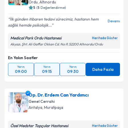
Ordu
,
Altınordu
5
(
5
Değerlendirme)
İlk günden itibaren tedavi sürecimiz, hastanın hem
Devamı
sağlık hemde psikolojik...
Medical Park Ordu Hastanesi
Haritada Göster
Akyazı, Şht. Ali Gaffar Okkan Cd. No:9, 52200 Altınordu/Ordu
En Yakın Saatler
Yarın
Yarın
Yarın
Daha Fazla
09:00
09:15
09:30
Op. Dr. Erdem Can Yardımcı
Genel Cerrahi
Antalya
,
Muratpaşa
Özel Medstar Topçular Hastanesi
Haritada Göster