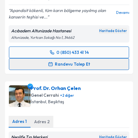
Apandisit kökenli, tüm karın bölgeme yayılmış olan
Devamı
kanserin teşhisi ve...
Acıbadem Altunizade Hastanesi
Haritada Göster
Altunizade, Yurtcan Sokağı No:1, 34662
0 (850) 433 41 14
Randevu Takvimi Talebi
Randevu Talep Et
Prof. Dr. Bilgi Baca
için randevu takvimi talebi
oluşturun. Size bu uzmandan randevu almanız için bir
Prof. Dr. Orhan Çelen
takvim hazırlandığında e-posta ile bilgilendireceğiz.
Genel Cerrahi
+
2
diğer
E-posta Adresiniz
İstanbul
,
Beşiktaş
Adres
1
Adres
2
Kişisel verilerimin işlenmesine ilişkin
Aydınlatma
Neolife Tıp Merkezi
Metni
'ni okudum ve kişisel verilerimin belirtilen
Haritada Göster