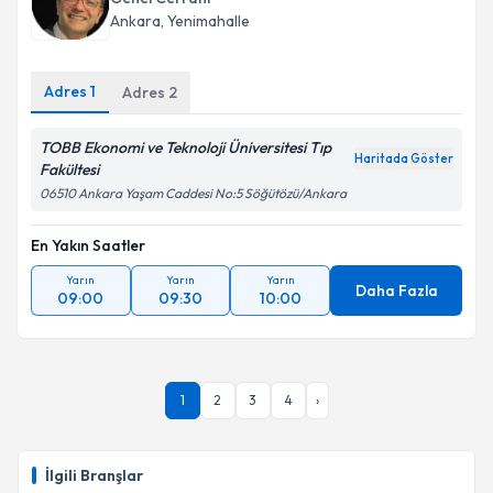
Ankara
,
Yenimahalle
E-posta Adresiniz
Adres
1
Adres
2
TOBB Ekonomi ve Teknoloji Üniversitesi Tıp
Kişisel verilerimin işlenmesine ilişkin
Aydınlatma
Haritada Göster
Fakültesi
Metni
'ni okudum ve kişisel verilerimin belirtilen
kapsamda işlenmesini kabul ediyorum.
06510 Ankara Yaşam Caddesi No:5 Söğütözü/Ankara
En Yakın Saatler
Takvim Talebini Gönder
Yarın
Yarın
Yarın
Daha Fazla
09:00
09:30
10:00
1
2
3
4
›
İlgili Branşlar