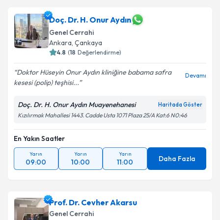
Doç. Dr. H. Onur Aydın
Genel Cerrahi
Ankara
,
Çankaya
4.8
(
18
Değerlendirme)
Doktor Hüseyin Onur Aydın kliniğine babama safra
Devamı
kesesi (polip) teşhisi...
Doç. Dr. H. Onur Aydın Muayenehanesi
Haritada Göster
Kızılırmak Mahallesi 1443. Cadde Usta 1071 Plaza 25/A Kat:6 N0:46
En Yakın Saatler
Yarın
Yarın
Yarın
Daha Fazla
09:00
10:00
11:00
Prof. Dr. Cevher Akarsu
Genel Cerrahi