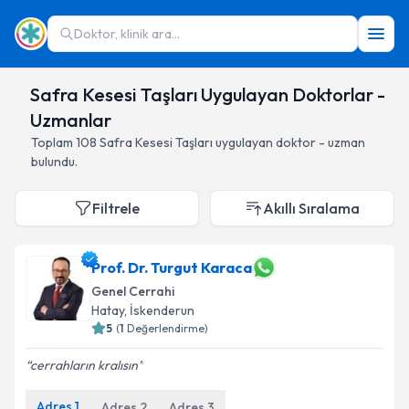
Doktor, klinik ara...
Safra Kesesi Taşları Uygulayan Doktorlar -
Uzmanlar
Toplam
108
Safra Kesesi Taşları
uygulayan doktor - uzman
bulundu.
Filtrele
Akıllı Sıralama
Prof. Dr. Turgut Karaca
Genel Cerrahi
Hatay
,
İskenderun
5
(
1
Değerlendirme)
cerrahların kralısın
Adres
1
Adres
2
Adres
3