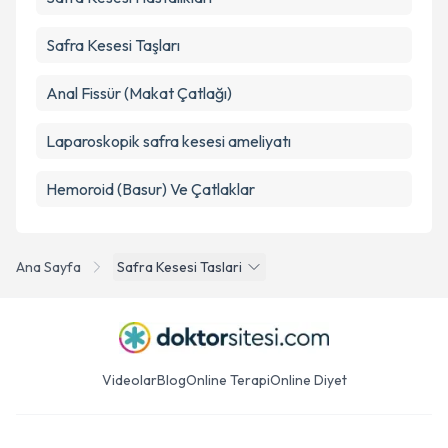
Safra Kesesi Taşları
Anal Fissür (Makat Çatlağı)
Laparoskopik safra kesesi ameliyatı
Hemoroid (Basur) Ve Çatlaklar
Ana Sayfa
Safra Kesesi Taslari
Videolar
Blog
Online Terapi
Online Diyet