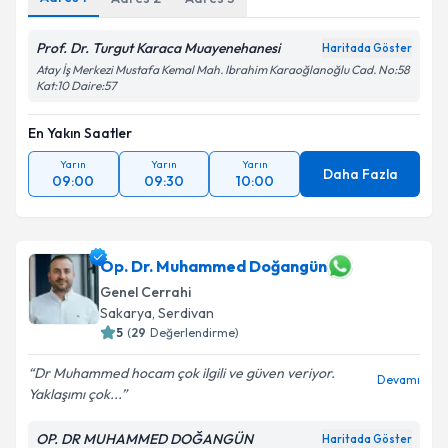
Prof. Dr. Turgut Karaca Muayenehanesi
Haritada Göster
Atay İş Merkezi Mustafa Kemal Mah. Ibrahim Karaoğlanoğlu Cad. No:58
Kat:10 Daire:57
En Yakın Saatler
Yarın
Yarın
Yarın
Daha Fazla
09:00
09:30
10:00
Op. Dr. Muhammed Doğangün
Genel Cerrahi
Sakarya
,
Serdivan
5
(
29
Değerlendirme)
Dr Muhammed hocam çok ilgili ve güven veriyor.
Devamı
Yaklaşımı çok...
OP. DR MUHAMMED DOĞANGÜN
Haritada Göster