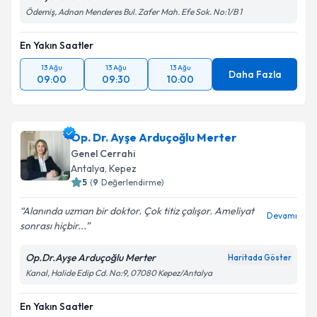
Ödemiş, Adnan Menderes Bul. Zafer Mah. Efe Sok. No:1/B 1
En Yakın Saatler
13 Ağu
13 Ağu
13 Ağu
Daha Fazla
09:00
09:30
10:00
Op. Dr. Ayşe Arduçoğlu Merter
Genel Cerrahi
Antalya
,
Kepez
5
(
9
Değerlendirme)
Alanında uzman bir doktor. Çok titiz çalışor. Ameliyat
Devamı
sonrası hiçbir...
Op.Dr.Ayşe Arduçoğlu Merter
Haritada Göster
Kanal, Halide Edip Cd. No:9, 07080 Kepez/Antalya
En Yakın Saatler