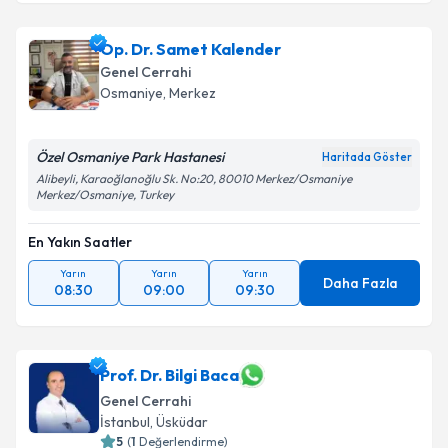
Op. Dr. Samet Kalender
Genel Cerrahi
Osmaniye
,
Merkez
Özel Osmaniye Park Hastanesi
Haritada Göster
Alibeyli, Karaoğlanoğlu Sk. No:20, 80010 Merkez/Osmaniye
Merkez/Osmaniye, Turkey
En Yakın Saatler
Yarın
Yarın
Yarın
Daha Fazla
08:30
09:00
09:30
Prof. Dr. Bilgi Baca
Genel Cerrahi
İstanbul
,
Üsküdar
5
(
1
Değerlendirme)