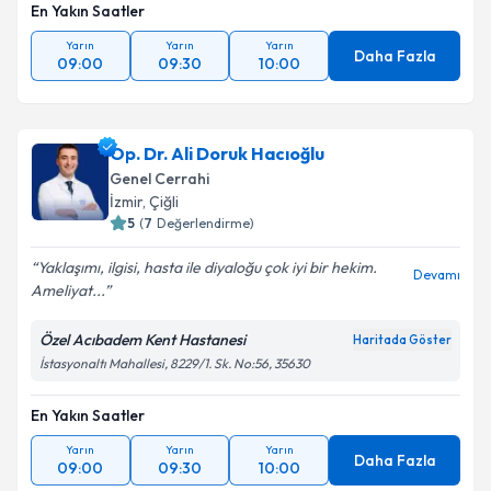
Takvim Talebini Gönder
En Yakın Saatler
Yarın
Yarın
Yarın
Daha Fazla
09:00
09:30
10:00
Op. Dr. Ali Doruk Hacıoğlu
Genel Cerrahi
İzmir
,
Çiğli
5
(
7
Değerlendirme)
Yaklaşımı, ilgisi, hasta ile diyaloğu çok iyi bir hekim.
Devamı
Ameliyat...
Özel Acıbadem Kent Hastanesi
Haritada Göster
İstasyonaltı Mahallesi, 8229/1. Sk. No:56, 35630
En Yakın Saatler
Yarın
Yarın
Yarın
Daha Fazla
09:00
09:30
10:00