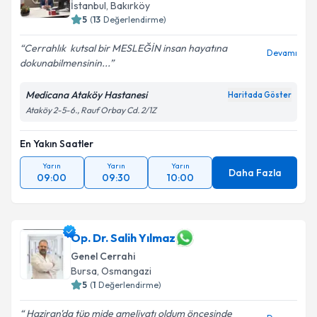
İstanbul
,
Bakırköy
5
(
13
Değerlendirme)
Cerrahlık ️ kutsal bir MESLEĞİN insan hayatına
Devamı
dokunabilmensinin...
Medicana Ataköy Hastanesi
Haritada Göster
Ataköy 2-5-6., Rauf Orbay Cd. 2/1Z
En Yakın Saatler
Yarın
Yarın
Yarın
Daha Fazla
09:00
09:30
10:00
Op. Dr. Salih Yılmaz
Genel Cerrahi
Bursa
,
Osmangazi
5
(
1
Değerlendirme)
Haziran'da tüp mide ameliyatı oldum öncesinde