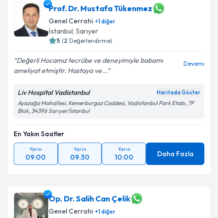
Prof. Dr. Mustafa Tükenmez
Genel Cerrahi
+
1
diğer
İstanbul
,
Sarıyer
5
(
2
Değerlendirme)
Değerli Hocamız tecrübe ve deneyimiyle babamı
Devamı
ameliyat etmiştir. Hastaya ve...
Liv Hospital Vadistanbul
Haritada Göster
Ayazağa Mahallesi, Kemerburgaz Caddesi, Vadistanbul Park Etabı, 7F
Blok, 34396 Sarıyer/İstanbul
En Yakın Saatler
Yarın
Yarın
Yarın
Daha Fazla
09:00
09:30
10:00
Op. Dr. Salih Can Çelik
Genel Cerrahi
+
1
diğer