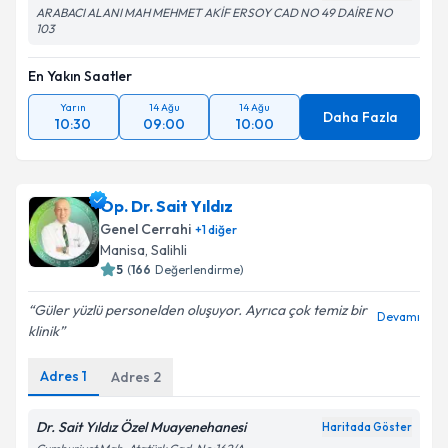
ARABACI ALANI MAH MEHMET AKİF ERSOY CAD NO 49 DAİRE NO
103
En Yakın Saatler
Yarın
14 Ağu
14 Ağu
Daha Fazla
10:30
09:00
10:00
Op. Dr. Sait Yıldız
Genel Cerrahi
+
1
diğer
Manisa
,
Salihli
5
(
166
Değerlendirme)
Güler yüzlü personelden oluşuyor. Ayrıca çok temiz bir
Devamı
klinik
Adres
1
Adres
2
Dr. Sait Yıldız Özel Muayenehanesi
Haritada Göster