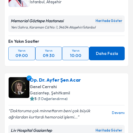
İstanbul
,
Ataşehir
Memorial Göztepe Hastanesi
Haritada Göster
Yeni Sahra, Karaman Cd No: 1, 34634 Ataşehir/İstanbul
En Yakın Saatler
Yarın
Yarın
Yarın
Daha Fazla
09:00
09:30
10:00
Op. Dr. Ayfer Şen Acar
Genel Cerrahi
Gaziantep
,
Şehitkamil
5
(
1
Değerlendirme)
Doktoruma çok minnettarım beni çok büyük
Devamı
ağrılardan kurtardı hemoroid işlemi...
Liv Hospital Gaziantep
Haritada Göster