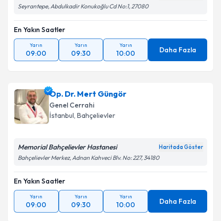
Seyrantepe, Abdulkadir Konukoğlu Cd No:1, 27080
En Yakın Saatler
Yarın
Yarın
Yarın
Daha Fazla
09:00
09:30
10:00
Op. Dr. Mert Güngör
Genel Cerrahi
İstanbul
,
Bahçelievler
Memorial Bahçelievler Hastanesi
Haritada Göster
Bahçelievler Merkez, Adnan Kahveci Blv. No: 227, 34180
En Yakın Saatler
Yarın
Yarın
Yarın
Daha Fazla
09:00
09:30
10:00