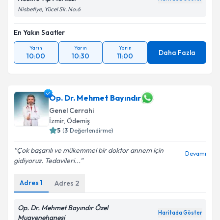
kapsamda işlenmesini kabul ediyorum.
Nisbetiye, Yücel Sk. No:6
En Yakın Saatler
Takvim Talebini Gönder
Yarın
Yarın
Yarın
Daha Fazla
10:00
10:30
11:00
Op. Dr. Mehmet Bayındır
Genel Cerrahi
İzmir
,
Ödemiş
5
(
3
Değerlendirme)
Çok başarılı ve mükemmel bir doktor annem için
Devamı
gidiyoruz. Tedavileri...
Adres
1
Adres
2
Op. Dr. Mehmet Bayındır Özel
Haritada Göster
Muayenehanesi