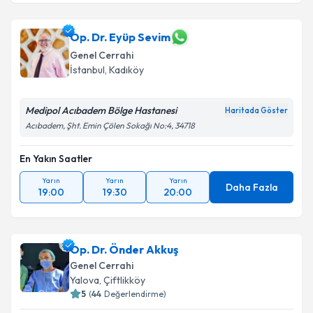
Op. Dr. Eyüp Sevim
Genel Cerrahi
İstanbul
,
Kadıköy
Medipol Acıbadem Bölge Hastanesi
Haritada Göster
Acıbadem, Şht. Emin Çölen Sokağı No:4, 34718
En Yakın Saatler
Yarın
Yarın
Yarın
Daha Fazla
19:00
19:30
20:00
Op. Dr. Önder Akkuş
Genel Cerrahi
Yalova
,
Çiftlikköy
5
(
44
Değerlendirme)