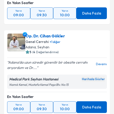
En Yakın Saatler
Yarın
Yarın
Yarın
Daha Fazla
09:00
09:30
10:00
Op. Dr. Cihan Gökler
Genel Cerrahi
+
1
diğer
Adana
,
Seyhan
5
(
4
Değerlendirme)
Adana’da uzun süredir güvenilir bir obezite cerrahı
Devamı
arıyordum ve Dr....
Medical Park Seyhan Hastanesi
Haritada Göster
Namık Kemal, Mustafa Kemal Paşa Blv. No:15
En Yakın Saatler
Yarın
Yarın
Yarın
Daha Fazla
09:00
09:30
10:00