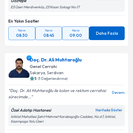
Göztepe
E5 Üzeri Merdivenköy, 23 Nisan Sokagi No:17
En Yakın Saatler
Yarın
Yarın
Yarın
Daha Fazla
08:30
08:45
09:00
Doç. Dr. Ali Muhtaroğlu
Genel Cerrahi
Sakarya
,
Serdivan
5
(
1
Değerlendirme)
Doç. Dr. Ali Muhtaroğlu ile kolon ve rektum cerrahisi
Devamı
sürecimde...
Özel Adatıp Hastanesi
Haritada Göster
İstiklal Mahallesi Şehit Mehmet Karabaşoğlu Caddesi, No.67, İstiklal,
Kazımpaşa Yolu Üzeri