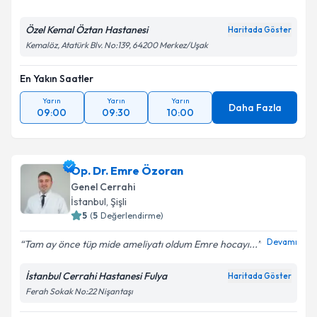
Özel Kemal Öztan Hastanesi
Haritada Göster
Kemalöz, Atatürk Blv. No:139, 64200 Merkez/Uşak
En Yakın Saatler
Yarın
Yarın
Yarın
Daha Fazla
09:00
09:30
10:00
Op. Dr. Emre Özoran
Genel Cerrahi
İstanbul
,
Şişli
5
(
5
Değerlendirme)
Devamı
Tam ay önce tüp mide ameliyatı oldum Emre hocayı...
İstanbul Cerrahi Hastanesi Fulya
Haritada Göster
Ferah Sokak No:22 Nişantaşı