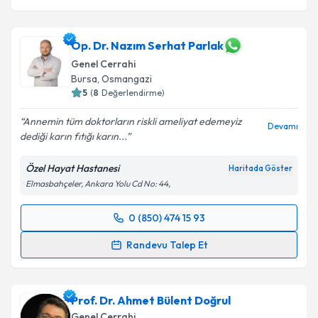
Op. Dr. Nazım Serhat Parlak
Genel Cerrahi
Bursa
,
Osmangazi
5
(
8
Değerlendirme)
Annemin tüm doktorların riskli ameliyat edemeyiz
Devamı
dediği karın fıtığı karın...
Özel Hayat Hastanesi
Haritada Göster
Elmasbahçeler, Ankara Yolu Cd No: 44,
0 (850) 474 15 93
Randevu Takvimi Talebi
Randevu Talep Et
Op. Dr. Nazım Serhat Parlak
için randevu takvimi
talebi oluşturun. Size bu uzmandan randevu almanız
Prof. Dr. Ahmet Bülent Doğrul
için bir takvim hazırlandığında e-posta ile
bilgilendireceğiz.
Genel Cerrahi