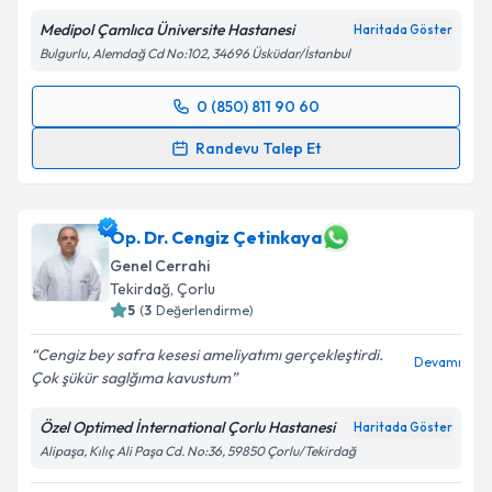
Kişisel verilerimin işlenmesine ilişkin
Aydınlatma
Medipol Çamlıca Üniversite Hastanesi
Metni
'ni okudum ve kişisel verilerimin belirtilen
Haritada Göster
kapsamda işlenmesini kabul ediyorum.
Bulgurlu, Alemdağ Cd No:102, 34696 Üsküdar/İstanbul
0 (850) 811 90 60
Randevu Takvimi Talebi
Takvim Talebini Gönder
Randevu Talep Et
Op. Dr. Cem Oruç
için randevu takvimi talebi
oluşturun. Size bu uzmandan randevu almanız için bir
takvim hazırlandığında e-posta ile bilgilendireceğiz.
Op. Dr. Cengiz Çetinkaya
Genel Cerrahi
E-posta Adresiniz
Tekirdağ
,
Çorlu
5
(
3
Değerlendirme)
Cengiz bey safra kesesi ameliyatımı gerçekleştirdi.
Devamı
Çok şükür saglğıma kavustum
Kişisel verilerimin işlenmesine ilişkin
Aydınlatma
Metni
'ni okudum ve kişisel verilerimin belirtilen
Özel Optimed İnternational Çorlu Hastanesi
Haritada Göster
kapsamda işlenmesini kabul ediyorum.
Alipaşa, Kılıç Ali Paşa Cd. No:36, 59850 Çorlu/Tekirdağ