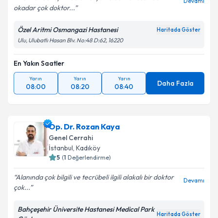
Devamı
okadar çok doktor...
Özel Aritmi Osmangazi Hastanesi
Haritada Göster
Ulu, Ulubatlı Hasan Blv. No:48 D:62, 16220
En Yakın Saatler
Yarın
Yarın
Yarın
Daha Fazla
08:00
08:20
08:40
Op. Dr. Rozan Kaya
Genel Cerrahi
İstanbul
,
Kadıköy
5
(
1
Değerlendirme)
Alanında çok bilgili ve tecrübeli ilgili alakalı bir doktor
Devamı
çok...
Bahçeşehir Üniversite Hastanesi Medical Park
Haritada Göster