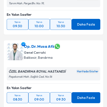
Tarım Mah. Perge Blv. No: 19,
En Yakın Saatler
Yarın
Yarın
Yarın
Daha Fazla
09:30
10:00
10:30
Op. Dr. Musa Atlı
Genel Cerrahi
Balıkesir
,
Bandırma
ÖZEL BANDIRMA ROYAL HASTANESİ
Haritada Göster
Paşakonak Mah. Sağlık Cad. No:16
En Yakın Saatler
Yarın
Yarın
Yarın
Daha Fazla
08:30
09:00
09:30