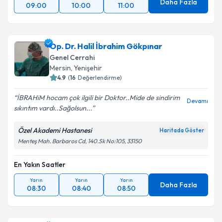
Daha Fazla
09:00
10:00
11:00
Op. Dr. Halil İbrahim Gökpınar
Genel Cerrahi
Mersin
,
Yenişehir
4.9
(
16
Değerlendirme)
İBRAHiM hocam çok ilgili bir Doktor..Mide de sindirim
Devamı
sıkıntım vardı..Sağolsun...
Özel Akademi Hastanesi
Haritada Göster
Menteş Mah. Barbaros Cd, 140.Sk No:105, 33150
En Yakın Saatler
Yarın
Yarın
Yarın
Daha Fazla
08:30
08:40
08:50