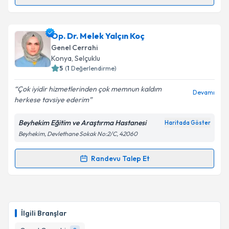
Randevu Takvimi Talebi
Doç. Dr. Abdülhalim Serden Ay
için randevu takvimi
Op. Dr. Melek Yalçın Koç
talebi oluşturun. Size bu uzmandan randevu almanız
Genel Cerrahi
için bir takvim hazırlandığında e-posta ile
Konya
, Selçuklu
bilgilendireceğiz.
5
(
1
Değerlendirme)
E-posta Adresiniz
Çok iyidir hizmetlerinden çok memnun kaldım
Devamı
herkese tavsiye ederim
Beyhekim Eğitim ve Araştırma Hastanesi
Haritada Göster
Beyhekim, Devlethane Sokak No:2/C, 42060
Kişisel verilerimin işlenmesine ilişkin
Aydınlatma
Metni
'ni okudum ve kişisel verilerimin belirtilen
kapsamda işlenmesini kabul ediyorum.
Randevu Talep Et
Randevu Takvimi Talebi
Takvim Talebini Gönder
Op. Dr. Melek Yalçın Koç
için randevu takvimi talebi
oluşturun. Size bu uzmandan randevu almanız için bir
İlgili Branşlar
takvim hazırlandığında e-posta ile bilgilendireceğiz.