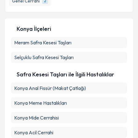
Genel Cerrahi
2
E-posta Adresiniz
Konya İlçeleri
Kişisel verilerimin işlenmesine ilişkin
Aydınlatma
Meram
Metni
Safra Kesesi Taşları
'ni okudum ve kişisel verilerimin belirtilen
kapsamda işlenmesini kabul ediyorum.
Selçuklu
Safra Kesesi Taşları
Takvim Talebini Gönder
Safra Kesesi Taşları ile İlgili Hastalıklar
Konya Anal Fissür (Makat Çatlağı)
Konya Meme Hastalıkları
Konya Mide Cerrahisi
Konya Acil Cerrahi