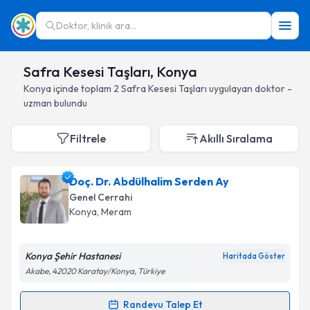
Doktor, klinik ara...
Safra Kesesi Taşları, Konya
Konya
içinde toplam
2
Safra Kesesi Taşları
uygulayan doktor -
uzman bulundu
Filtrele
Akıllı Sıralama
Doç. Dr. Abdülhalim Serden Ay
Genel Cerrahi
Konya
, Meram
Konya Şehir Hastanesi
Haritada Göster
Akabe, 42020 Karatay/Konya, Türkiye
Randevu Talep Et