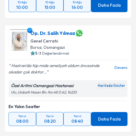
10 Ağu
10 Ağu
10 Ağu
Daha Fazla
10:00
15:00
16:00
Op. Dr. Salih Yılmaz
Genel Cerrahi
Bursa
, Osmangazi
5
(
1
Değerlendirme)
Haziran'da tüp mide ameliyatı oldum öncesinde
Devamı
okadar çok doktor...
Özel Aritmi Osmangazi Hastanesi
Haritada Göster
Ulu, Ulubatlı Hasan Blv. No:48 D:62, 16220
En Yakın Saatler
Yarın
Yarın
Yarın
Daha Fazla
08:00
08:20
08:40