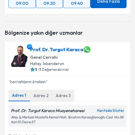
Daha Fazla
09:00
09:20
09:40
Bölgenize yakın diğer uzmanlar
Prof. Dr. Turgut Karaca
Genel Cerrahi
Hatay
, İskenderun
5
(
1
Değerlendirme)
cerrahların kralısın
Adres
1
Adres
2
Adres
3
Prof. Dr. Turgut Karaca Muayenehanesi
Haritada Göster
Atay İş Merkezi Mustafa Kemal Mah. Ibrahim Karaoğlanoğlu Cad. No:58
Kat:10 Daire:57