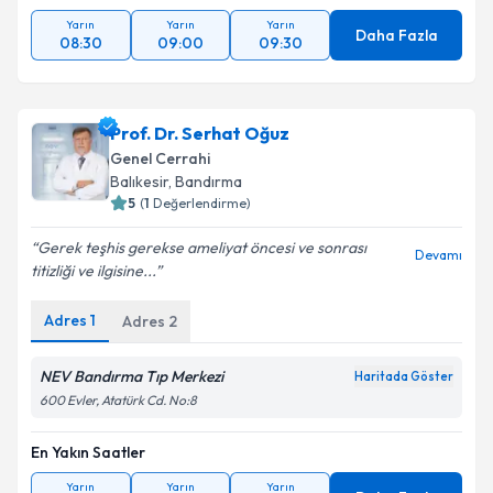
Yarın
Yarın
Yarın
Daha Fazla
08:30
09:00
09:30
Prof. Dr. Serhat Oğuz
Genel Cerrahi
Balıkesir
, Bandırma
5
(
1
Değerlendirme)
Gerek teşhis gerekse ameliyat öncesi ve sonrası
Devamı
titizliği ve ilgisine...
Adres
1
Adres
2
NEV Bandırma Tıp Merkezi
Haritada Göster
600 Evler, Atatürk Cd. No:8
En Yakın Saatler
Yarın
Yarın
Yarın