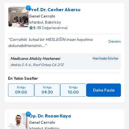
Prof. Dr. Cevher Akarsu
Genel Cerrahi
İstanbul
, Bakırköy
5
(
13
Değerlendirme)
Cerrahlık ️ kutsal bir MESLEĞİN insan hayatına
Devamı
dokunabilmensinin...
Medicana Ataköy Hastanesi
Haritada Göster
Ataköy 2-5-6., Rauf Orbay Cd. 2/1Z
En Yakın Saatler
10 Ağu
10 Ağu
10 Ağu
Daha Fazla
09:00
09:30
10:00
Op. Dr. Rozan Kaya
Genel Cerrahi
İstanbul
, Kadıköy