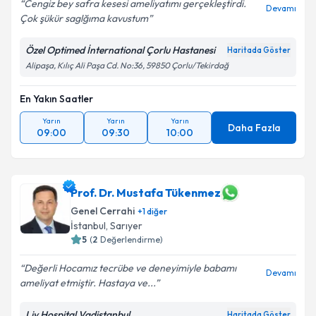
Cengiz bey safra kesesi ameliyatımı gerçekleştirdi.
Devamı
Çok şükür saglğıma kavustum
Özel Optimed İnternational Çorlu Hastanesi
Haritada Göster
Alipaşa, Kılıç Ali Paşa Cd. No:36, 59850 Çorlu/Tekirdağ
En Yakın Saatler
Yarın
Yarın
Yarın
Daha Fazla
09:00
09:30
10:00
Prof. Dr. Mustafa Tükenmez
Genel Cerrahi
+
1
diğer
İstanbul
, Sarıyer
5
(
2
Değerlendirme)
Değerli Hocamız tecrübe ve deneyimiyle babamı
Devamı
ameliyat etmiştir. Hastaya ve...
Liv Hospital Vadistanbul
Haritada Göster