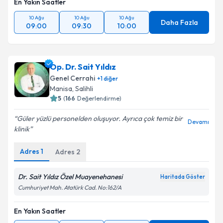
En Yakın Saatler
10 Ağu
10 Ağu
10 Ağu
Daha Fazla
09:00
09:30
10:00
Op. Dr. Sait Yıldız
Genel Cerrahi
+
1
diğer
Manisa
, Salihli
5
(
166
Değerlendirme)
Güler yüzlü personelden oluşuyor. Ayrıca çok temiz bir
Devamı
klinik
Adres
1
Adres
2
Dr. Sait Yıldız Özel Muayenehanesi
Haritada Göster
Cumhuriyet Mah. Atatürk Cad. No:162/A
En Yakın Saatler