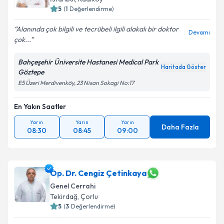
5
(
1
Değerlendirme)
Alanında çok bilgili ve tecrübeli ilgili alakalı bir doktor
Devamı
çok...
Bahçeşehir Üniversite Hastanesi Medical Park
Haritada Göster
Göztepe
E5 Üzeri Merdivenköy, 23 Nisan Sokagi No:17
En Yakın Saatler
Yarın
Yarın
Yarın
Daha Fazla
08:30
08:45
09:00
Op. Dr. Cengiz Çetinkaya
Genel Cerrahi
Tekirdağ
, Çorlu
5
(
3
Değerlendirme)