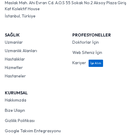
Maslak Mah. Ahi Evran Cd. A.O.S 55 Sokak No:2 Aksoy Plaza Giriş
Kat Kolektif House
İstanbul, Türkiye
SAĞLIK
PROFESYONELLER
Uzmanlar
Doktorlar İçin
Uzmanlık Alanları
Web Siteniz İçin
Hastalıklar
Kariyer
İşe Alım
Hizmetler
Hastaneler
KURUMSAL
Hakkımızda
Bize Ulaşın
Gizlilik Politikası
Google Takvim Entegrasyonu