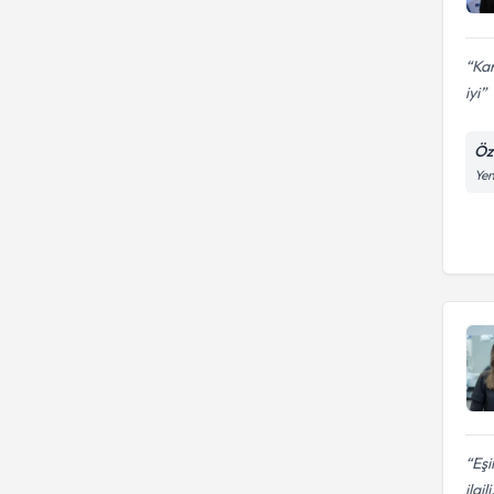
Kan
iyi
Öze
Yen
Eşi
ilgili