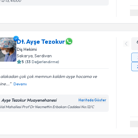
 12-13, 41000
Dt. Ayşe Tezokur
Diş Hekimi
Sakarya
, Serdivan
5
(
33
Değerlendirme)
gi alakadan çok çok memnun kaldım ayşe hocama ve
ine...
Devamı
. Ayşe Tezokur Muayenehanesi
Haritada Göster
iklal Mahallesi Prof Dr Necmettin Erbakan Caddesi No:12/C