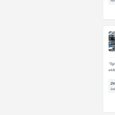
No:
İl
ekib
Dt
İst