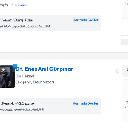
ka
ayla...
Devamı
ş Hekimi Barış Tuzlu
Haritada Göster
ek Mah. Ziya Gökalp Cad. No:79A
Dt. Enes Anıl Gürpınar
Diş Hekimi
Eskişehir
, Odunpazarı
. Enes Anıl Gürpınar
Haritada Göster
ka
er Mah. Atatürk Bul. No:128B