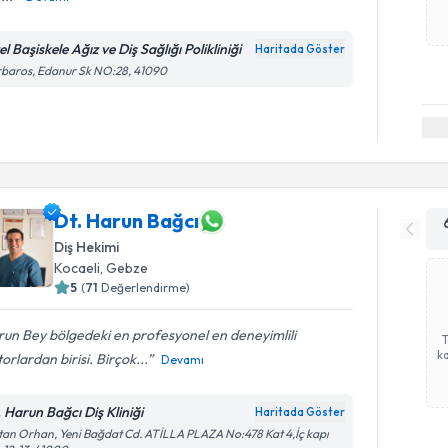
l Başiskele Ağız ve Diş Sağlığı Polikliniği
Haritada Göster
baros, Edanur Sk NO:28, 41090
Dt. Harun Bağcı
Diş Hekimi
Kocaeli
, Gebze
5
(
71
Değerlendirme)
un Bey bölgedeki en profesyonel en deneyimlili
ka
orlardan birisi. Birçok...
Devamı
. Harun Bağcı Diş Kliniği
Haritada Göster
tan Orhan, Yeni Bağdat Cd. ATİLLA PLAZA No:478 Kat 4,İç kapı