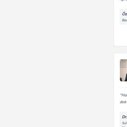
Öze
Bar
Har
dokt
Dr
Sul