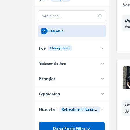
hast
Di
Em
Eskişehir
İlçe
Odunpazarı
Yakınımda Ara
Branşlar
Konumuma yakın uzmanları
Odunpazarı
göster
Tepebaşı
İlgi Alanları
Dt
Hizmetler
Retreatment (Kanal Tedavisi Tekrarı)
Diş Hekimi
Süm
Mezuniyet
20 Lik Diş Çekimi
Daha Fazla Filtre