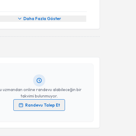
Daha Fazla Göster
akvimi Talebi
Özgen Kırmızıbekmez
için randevu takvimi talebi
Size bu uzmandan randevu almanız için bir takvim
ında e-posta ile bilgilendireceğiz.
resiniz
u uzmandan online randevu alabileceğin bir
takvimi bulunmuyor.
Randevu Talep Et
 verilerimin işlenmesine ilişkin
Aydınlatma Metni
'ni
 ve kişisel verilerimin belirtilen kapsamda
esini kabul ediyorum.