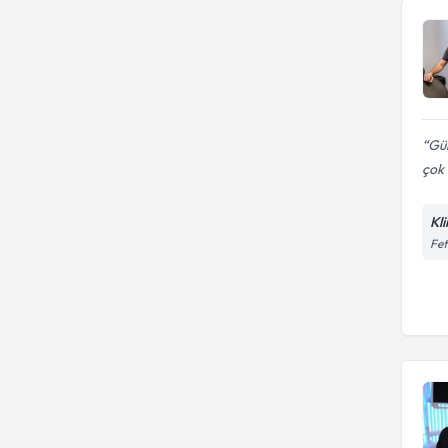
Gül
çok i
Kli
Fet