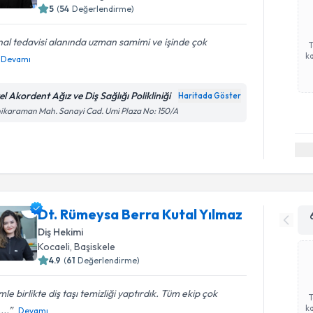
5
(
54
Değerlendirme)
al tedavisi alanında uzman samimi ve işinde çok
ka
Devamı
l Akordent Ağız ve Diş Sağlığı Polikliniği
Haritada Göster
ikaraman Mah. Sanayi Cad. Umi Plaza No: 150/A
Dt. Rümeysa Berra Kutal Yılmaz
Diş Hekimi
Kocaeli
, Başiskele
4.9
(
61
Değerlendirme)
mle birlikte diş taşı temizliği yaptırdık. Tüm ekip çok
ka
,...
Devamı