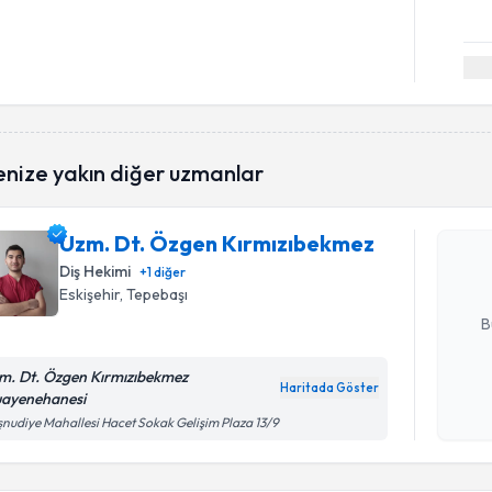
Randevu T
enize yakın diğer uzmanlar
Uzm. Dt. 
oluşturun. 
Uzm. Dt. Özgen Kırmızıbekmez
hazırlandığ
Diş Hekimi
+
1
diğer
Eskişehir
, Tepebaşı
E-posta Ad
B
m. Dt. Özgen Kırmızıbekmez
Haritada Göster
ayenehanesi
Kişisel
nudiye Mahallesi Hacet Sokak Gelişim Plaza 13/9
okudum
işlenm