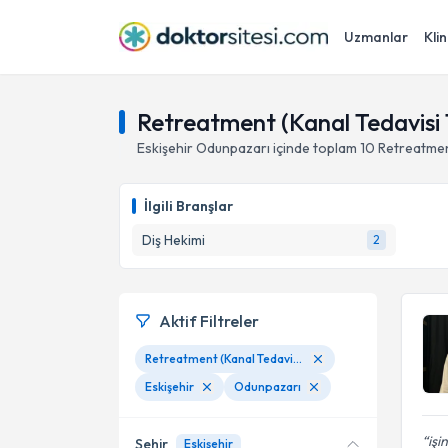
Uzmanlar
Klin
Retreatment (Kanal Tedavisi T
Eskişehir
Odunpazarı
içinde toplam
10
Retreatmen
İlgili Branşlar
Diş Hekimi
2
Aktif Filtreler
Retreatment (Kanal Tedavisi Tekrarı)
Eskişehir
Odunpazarı
işi
Şehir
Eskişehir