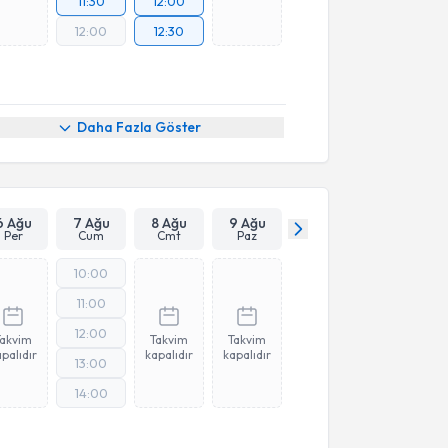
11:30
12:00
12:00
12:30
Daha Fazla Göster
6 Ağu
7 Ağu
8 Ağu
9 Ağu
Per
Cum
Cmt
Paz
10:00
11:00
12:00
Takvim
Takvim
Takvim
palıdır
kapalıdır
kapalıdır
13:00
14:00