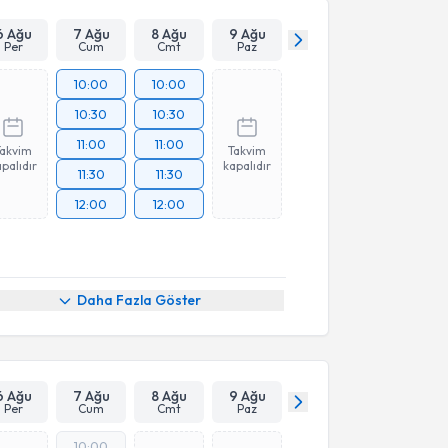
Takvim Talebini Gönder
6 Ağu
7 Ağu
8 Ağu
9 Ağu
Per
Cum
Cmt
Paz
10:00
10:00
10:30
10:30
11:00
11:00
Takvim
Takvim
palıdır
kapalıdır
11:30
11:30
12:00
12:00
Daha Fazla Göster
6 Ağu
7 Ağu
8 Ağu
9 Ağu
Per
Cum
Cmt
Paz
10:00