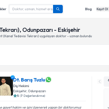
ikler
Blog
Kayıt Ol
ekrarı), Odunpazarı - Eskişehir
t (Kanal Tedavisi Tekrarı)
uygulayan doktor - uzman bulundu
Dt. Barış Tuzlu
Diş Hekimi
Eskişehir
, Odunpazarı
5
(
7
Değerlendirme)
ne gayet hakim ve işini özenerek yapan bir doktorumuz