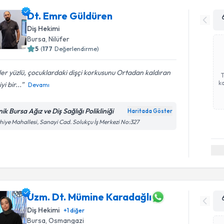
Dt. Emre Güldüren
Diş Hekimi
Bursa
, Nilüfer
5
(
177
Değerlendirme)
er yüzlü, çocuklardaki dişçi korkusunu Ortadan kaldıran
ka
yi bir...
Devamı
nik Bursa Ağız ve Diş Sağlığı Polikliniği
Haritada Göster
hiye Mahallesi, Sanayi Cad. Solukçu İş Merkezi No:327
Uzm. Dt. Mümine Karadağlı
Diş Hekimi
+
1
diğer
Bursa
, Osmangazi