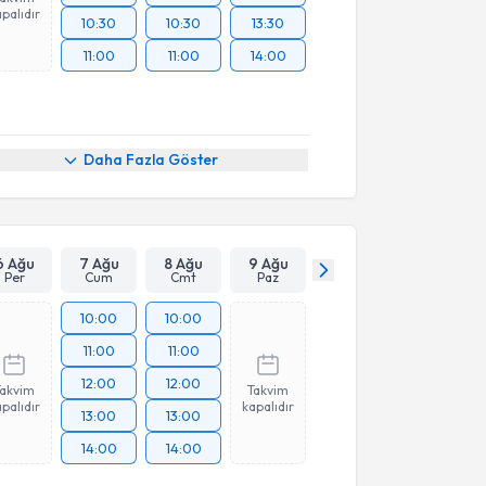
palıdır
10:30
10:30
13:30
11:00
11:00
14:00
Daha Fazla Göster
6 Ağu
7 Ağu
8 Ağu
9 Ağu
Per
Cum
Cmt
Paz
10:00
10:00
11:00
11:00
12:00
12:00
Takvim
Takvim
palıdır
kapalıdır
13:00
13:00
14:00
14:00