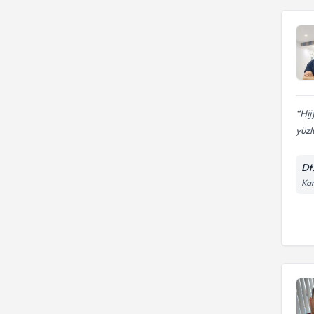
Hij
yüzl
Dt
Kar