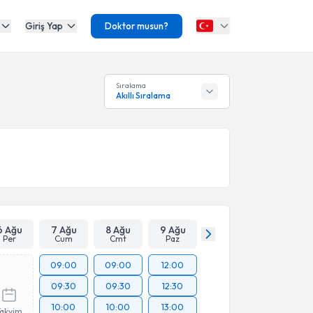
Giriş Yap
Doktor musun?
Sıralama
Akıllı Sıralama
6 Ağu
7 Ağu
8 Ağu
9 Ağu
Per
Cum
Cmt
Paz
09:00
09:00
12:00
09:30
09:30
12:30
10:00
10:00
13:00
Takvim