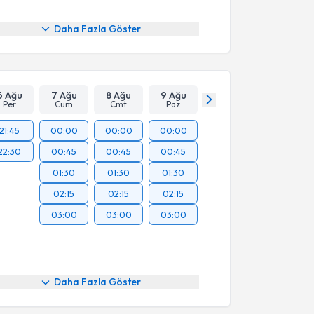
Daha Fazla Göster
6 Ağu
7 Ağu
8 Ağu
9 Ağu
Per
Cum
Cmt
Paz
21:45
00:00
00:00
00:00
22:30
00:45
00:45
00:45
01:30
01:30
01:30
02:15
02:15
02:15
03:00
03:00
03:00
Daha Fazla Göster