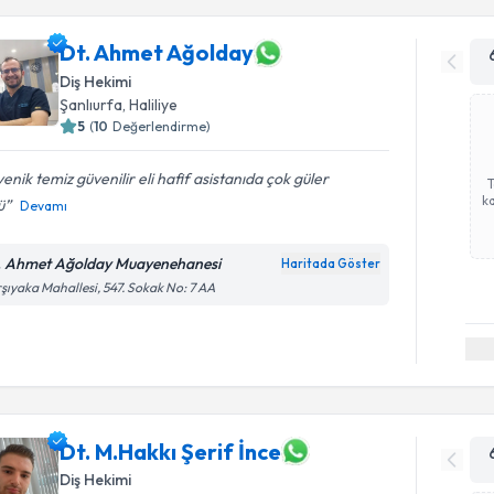
Dt. Ahmet Ağolday
Diş Hekimi
Şanlıurfa
, Haliliye
5
(
10
Değerlendirme)
yenik temiz güvenilir eli hafif asistanıda çok güler
ka
ü
Devamı
. Ahmet Ağolday Muayenehanesi
Haritada Göster
şıyaka Mahallesi, 547. Sokak No: 7 AA
Dt. M.Hakkı Şerif İnce
Diş Hekimi