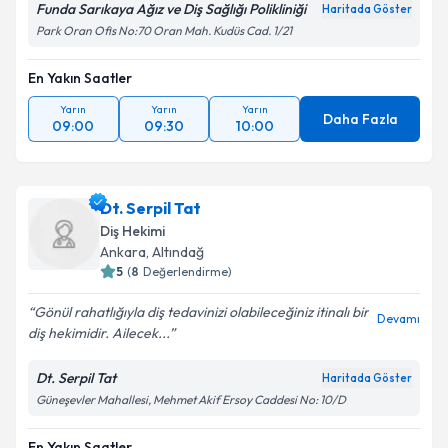
Funda Sarıkaya Ağız ve Diş Sağlığı Polikliniği
Haritada Göster
Park Oran Ofis No:70 Oran Mah. Kudüs Cad. 1/21
En Yakın Saatler
Yarın
Yarın
Yarın
Daha Fazla
09:00
09:30
10:00
Dt. Serpil Tat
Diş Hekimi
Ankara
, Altındağ
5
(
8
Değerlendirme)
Gönül rahatlığıyla diş tedavinizi olabileceğiniz itinalı bir
Devamı
diş hekimidir. Ailecek...
Dt. Serpil Tat
Haritada Göster
Güneşevler Mahallesi, Mehmet Akif Ersoy Caddesi No: 10/D
En Yakın Saatler