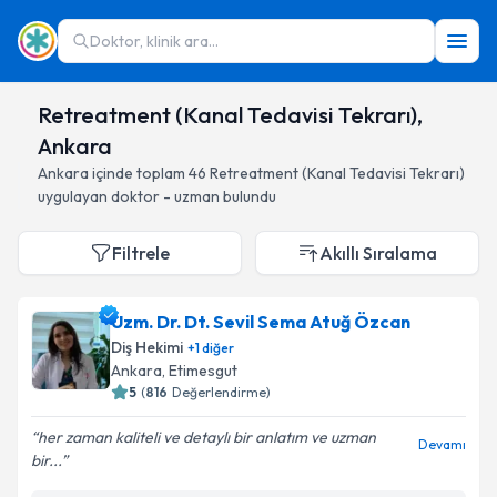
Doktor, klinik ara...
Retreatment (Kanal Tedavisi Tekrarı),
Ankara
Ankara
içinde toplam
46
Retreatment (Kanal Tedavisi Tekrarı)
uygulayan doktor - uzman bulundu
Filtrele
Akıllı Sıralama
Uzm. Dr. Dt. Sevil Sema Atuğ Özcan
Diş Hekimi
+
1
diğer
Ankara
, Etimesgut
5
(
816
Değerlendirme)
her zaman kaliteli ve detaylı bir anlatım ve uzman
Devamı
bir...