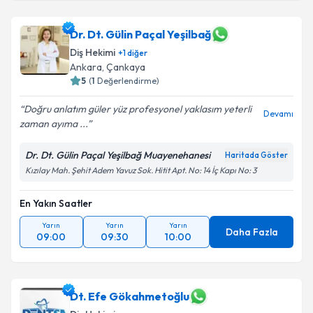
Dr. Dt. Gülin Paçal Yeşilbağ
Diş Hekimi
+
1
diğer
Ankara
, Çankaya
5
(
1
Değerlendirme)
Doğru anlatım güler yüz profesyonel yaklasım yeterli
Devamı
zaman ayıma ...
Dr. Dt. Gülin Paçal Yeşilbağ Muayenehanesi
Haritada Göster
Kızılay Mah. Şehit Adem Yavuz Sok. Hitit Apt. No: 14 İç Kapı No: 3
En Yakın Saatler
Yarın
Yarın
Yarın
Daha Fazla
09:00
09:30
10:00
Dt. Efe Gökahmetoğlu