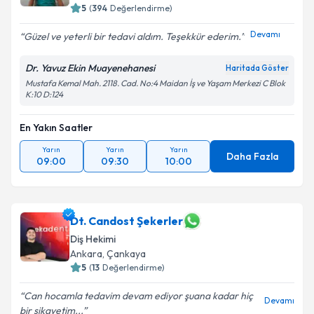
5
(
394
Değerlendirme)
Devamı
Güzel ve yeterli bir tedavi aldım. Teşekkür ederim.
Dr. Yavuz Ekin Muayenehanesi
Haritada Göster
Mustafa Kemal Mah. 2118. Cad. No:4 Maidan İş ve Yaşam Merkezi C Blok
K:10 D:124
En Yakın Saatler
Yarın
Yarın
Yarın
Daha Fazla
09:00
09:30
10:00
Dt. Candost Şekerler
Diş Hekimi
Ankara
, Çankaya
5
(
13
Değerlendirme)
Can hocamla tedavim devam ediyor şuana kadar hiç
Devamı
bir şikayetim...