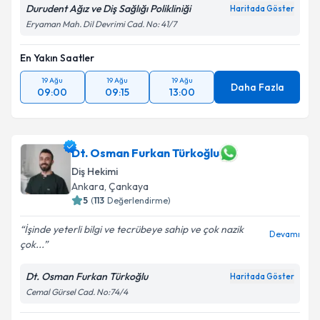
Durudent Ağız ve Diş Sağlığı Polikliniği
Haritada Göster
Eryaman Mah. Dil Devrimi Cad. No: 41/7
En Yakın Saatler
19 Ağu
19 Ağu
19 Ağu
Daha Fazla
09:00
09:15
13:00
Dt. Osman Furkan Türkoğlu
Diş Hekimi
Ankara
, Çankaya
5
(
113
Değerlendirme)
İşinde yeterli bilgi ve tecrübeye sahip ve çok nazik
Devamı
çok...
Dt. Osman Furkan Türkoğlu
Haritada Göster
Cemal Gürsel Cad. No:74/4