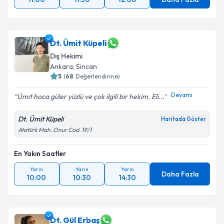
Dt. Ümit Küpeli
Diş Hekimi
Ankara
, Sincan
5
(
68
Değerlendirme)
Devamı
Ümit hoca güler yüzlü ve çok ilgili bir hekim. Eli...
Dt. Ümit Küpeli
Haritada Göster
Atatürk Mah. Onur Cad. 19/1
En Yakın Saatler
Yarın
Yarın
Yarın
Daha Fazla
10:00
10:30
14:30
Dt. Gül Erbaş