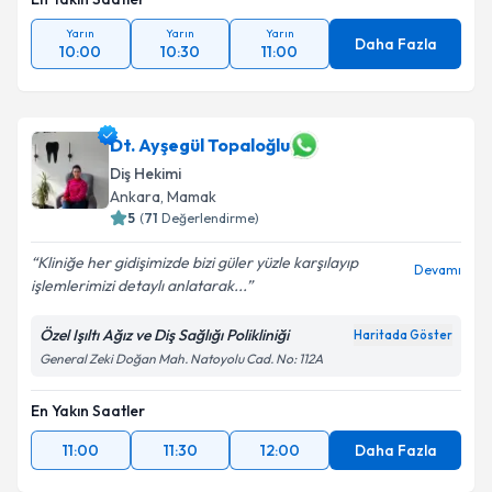
Yarın
Yarın
Yarın
Daha Fazla
10:00
10:30
11:00
Dt. Ayşegül Topaloğlu
Diş Hekimi
Ankara
, Mamak
5
(
71
Değerlendirme)
Kliniğe her gidişimizde bizi güler yüzle karşılayıp
Devamı
işlemlerimizi detaylı anlatarak...
Özel Işıltı Ağız ve Diş Sağlığı Polikliniği
Haritada Göster
General Zeki Doğan Mah. Natoyolu Cad. No: 112A
En Yakın Saatler
11:00
11:30
12:00
Daha Fazla