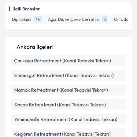
E-posta Adresiniz
İlgili Branşlar
Diş Hekimi
Ağız, Diş ve Çene Cerrahisi
Ortodonti (
46
3
Kişisel verilerimin işlenmesine ilişkin
Aydınlatma
Metni
'ni okudum ve kişisel verilerimin belirtilen
Ankara İlçeleri
kapsamda işlenmesini kabul ediyorum.
Çankaya
Retreatment (Kanal Tedavisi Tekrarı)
Takvim Talebini Gönder
Etimesgut
Retreatment (Kanal Tedavisi Tekrarı)
Mamak
Retreatment (Kanal Tedavisi Tekrarı)
Sincan
Retreatment (Kanal Tedavisi Tekrarı)
Yenimahalle
Retreatment (Kanal Tedavisi Tekrarı)
Keçiören
Retreatment (Kanal Tedavisi Tekrarı)