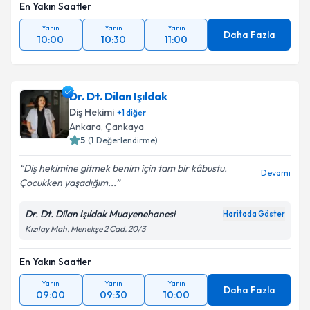
En Yakın Saatler
Yarın
Yarın
Yarın
Daha Fazla
10:00
10:30
11:00
Dr. Dt. Dilan Işıldak
Diş Hekimi
+
1
diğer
Ankara
, Çankaya
5
(
1
Değerlendirme)
Diş hekimine gitmek benim için tam bir kâbustu.
Devamı
Çocukken yaşadığım...
Dr. Dt. Dilan Işıldak Muayenehanesi
Haritada Göster
Kızılay Mah. Menekşe 2 Cad. 20/3
En Yakın Saatler
Yarın
Yarın
Yarın
Daha Fazla
09:00
09:30
10:00