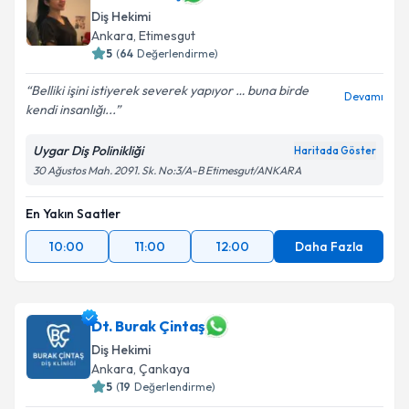
Diş Hekimi
Ankara
, Etimesgut
5
(
64
Değerlendirme)
Belliki işini istiyerek severek yapıyor … buna birde
Devamı
kendi insanlığı...
Uygar Diş Polinikliği
Haritada Göster
30 Ağustos Mah. 2091. Sk. No:3/A-B Etimesgut/ANKARA
En Yakın Saatler
10:00
11:00
12:00
Daha Fazla
Dt. Burak Çintaş
Diş Hekimi
Ankara
, Çankaya
5
(
19
Değerlendirme)