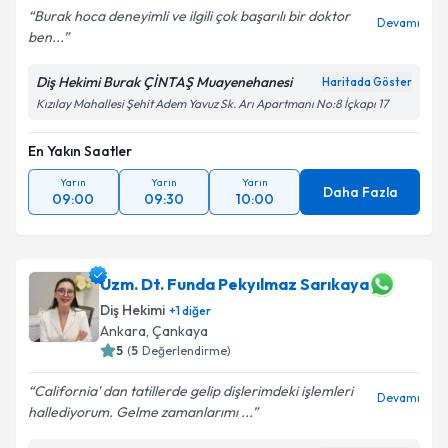
Burak hoca deneyimli ve ilgili çok başarılı bir doktor
Devamı
ben...
Diş Hekimi Burak ÇİNTAŞ Muayenehanesi
Haritada Göster
Kızılay Mahallesi Şehit Adem Yavuz Sk. Arı Apartmanı No:8 İçkapı 17
En Yakın Saatler
Yarın
Yarın
Yarın
Daha Fazla
09:00
09:30
10:00
Uzm. Dt. Funda Pekyılmaz Sarıkaya
Diş Hekimi
+
1
diğer
Ankara
, Çankaya
5
(
5
Değerlendirme)
California' dan tatillerde gelip dişlerimdeki işlemleri
Devamı
hallediyorum. Gelme zamanlarımı ...