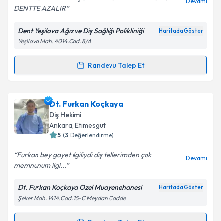
Devamı
DENTTE AZALIR
Dent Yeşilova Ağız ve Diş Sağlığı Polikliniği
Haritada Göster
Yeşilova Mah. 4014.Cad. 8/A
Randevu Talep Et
Randevu Takvimi Talebi
Dt. Metehan Çalışkan
için randevu takvimi talebi
Dt. Furkan Koçkaya
oluşturun. Size bu uzmandan randevu almanız için bir
Diş Hekimi
takvim hazırlandığında e-posta ile bilgilendireceğiz.
Ankara
, Etimesgut
5
(
3
Değerlendirme)
E-posta Adresiniz
Furkan bey gayet ilgiliydi diş tellerimden çok
Devamı
memnunum ilgi...
Dt. Furkan Koçkaya Özel Muayenehanesi
Haritada Göster
Kişisel verilerimin işlenmesine ilişkin
Aydınlatma
Şeker Mah. 1414.Cad. 15-C Meydan Cadde
Metni
'ni okudum ve kişisel verilerimin belirtilen
kapsamda işlenmesini kabul ediyorum.