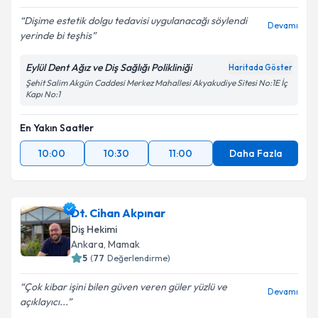
Dişime estetik dolgu tedavisi uygulanacağı söylendi
Devamı
yerinde bi teşhis
Eylül Dent Ağız ve Diş Sağlığı Polikliniği
Haritada Göster
Şehit Salim Akgün Caddesi Merkez Mahallesi Akyakudiye Sitesi No:1E İç
Kapı No:1
En Yakın Saatler
10:00
10:30
11:00
Daha Fazla
Dt. Cihan Akpınar
Diş Hekimi
Ankara
, Mamak
5
(
77
Değerlendirme)
Çok kibar işini bilen güven veren güler yüzlü ve
Devamı
açıklayıcı...