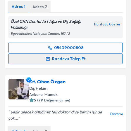
Adres
1
Adres
2
Özel CHN Dental Art Ağız ve Diş Sağlığı
Haritada Göster
Polikliniği
Ege Mahallesi Natoyolu Caddesi 152 / 2
05409000808
Randevu Takvimi Talebi
Randevu Talep Et
Dt. Cihan Akpınar
için randevu takvimi talebi
oluşturun. Size bu uzmandan randevu almanız için bir
Dt. Cihan Özgen
takvim hazırlandığında e-posta ile bilgilendireceğiz.
Diş Hekimi
E-posta Adresiniz
Ankara
, Mamak
5
(
79
Değerlendirme)
yıldır ailecek gittiğimiz tek doktor diye bilirim işinde
Devamı
çok...
Kişisel verilerimin işlenmesine ilişkin
Aydınlatma
Metni
'ni okudum ve kişisel verilerimin belirtilen