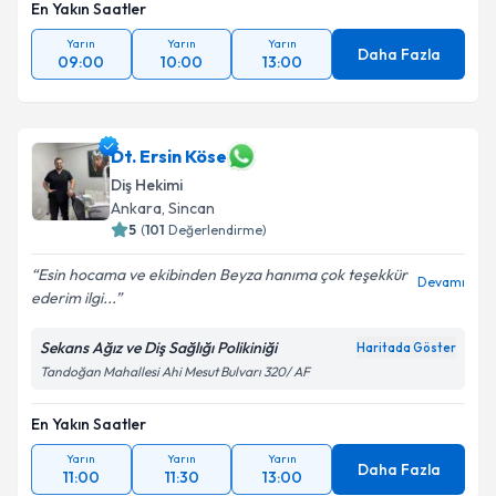
En Yakın Saatler
Yarın
Yarın
Yarın
Daha Fazla
09:00
10:00
13:00
Dt. Ersin Köse
Diş Hekimi
Ankara
, Sincan
5
(
101
Değerlendirme)
Esin hocama ve ekibinden Beyza hanıma çok teşekkür
Devamı
ederim ilgi...
Sekans Ağız ve Diş Sağlığı Polikiniği
Haritada Göster
Tandoğan Mahallesi Ahi Mesut Bulvarı 320/ AF
En Yakın Saatler
Yarın
Yarın
Yarın
Daha Fazla
11:00
11:30
13:00