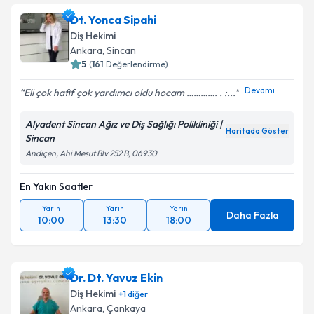
Dt. Yonca Sipahi
Diş Hekimi
Ankara
, Sincan
5
(
161
Değerlendirme)
Devamı
Eli çok hafif çok yardımcı oldu hocam …………. . :...
Alyadent Sincan Ağız ve Diş Sağlığı Polikliniği |
Haritada Göster
Sincan
Andiçen, Ahi Mesut Blv 252 B, 06930
En Yakın Saatler
Yarın
Yarın
Yarın
Daha Fazla
10:00
13:30
18:00
Dr. Dt. Yavuz Ekin
Diş Hekimi
+
1
diğer
Ankara
, Çankaya