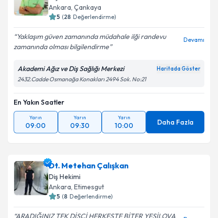
E-posta Adresiniz
Ankara
, Çankaya
5
(
28
Değerlendirme)
Yaklaşım güven zamanında müdahale ilği randevu
Devamı
zamanında olması bilgilendirme
Kişisel verilerimin işlenmesine ilişkin
Aydınlatma
Metni
'ni okudum ve kişisel verilerimin belirtilen
Akademi Ağız ve Diş Sağlığı Merkezi
Haritada Göster
kapsamda işlenmesini kabul ediyorum.
2432.Cadde Osmanağa Konakları 2494 Sok. No:21
En Yakın Saatler
Takvim Talebini Gönder
Yarın
Yarın
Yarın
Daha Fazla
09:00
09:30
10:00
Dt. Metehan Çalışkan
Diş Hekimi
Ankara
, Etimesgut
5
(
8
Değerlendirme)
ARADIĞINIZ TEK DİŞCİ HERKESTE BİTER YESİLOVA