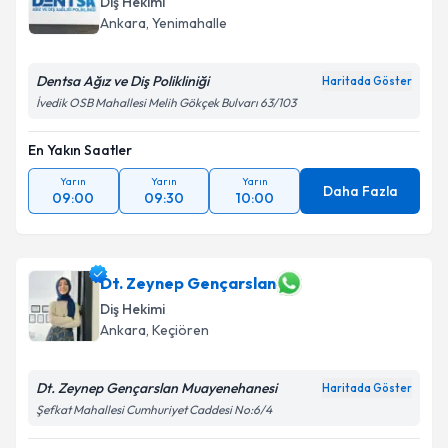
Diş Hekimi
Ankara
, Yenimahalle
Dentsa Ağız ve Diş Polikliniği
Haritada Göster
İvedik OSB Mahallesi Melih Gökçek Bulvarı 63/103
En Yakın Saatler
Yarın
Yarın
Yarın
Daha Fazla
09:00
09:30
10:00
Dt. Zeynep Gençarslan
Diş Hekimi
Ankara
, Keçiören
Dt. Zeynep Gençarslan Muayenehanesi
Haritada Göster
Şefkat Mahallesi Cumhuriyet Caddesi No:6/4