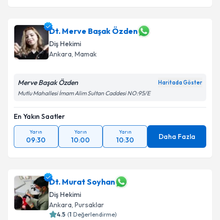
Dt. Merve Başak Özden
Diş Hekimi
Ankara
, Mamak
Merve Başak Özden
Haritada Göster
Mutlu Mahallesi İmam Alim Sultan Caddesi NO:95/E
En Yakın Saatler
Yarın
Yarın
Yarın
Daha Fazla
09:30
10:00
10:30
Dt. Murat Soyhan
Diş Hekimi
Ankara
, Pursaklar
4.5
(
1
Değerlendirme)