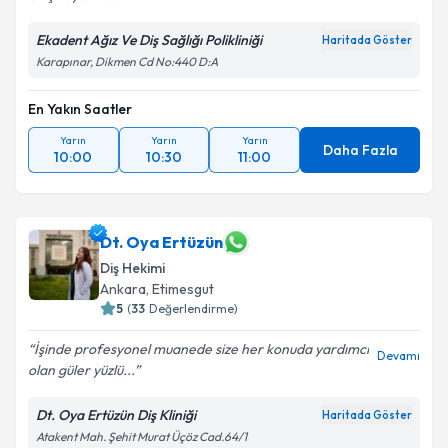
Ekadent Ağız Ve Diş Sağlığı Polikliniği
Haritada Göster
Karapınar, Dikmen Cd No:440 D:A
En Yakın Saatler
Yarın
Yarın
Yarın
Daha Fazla
10:00
10:30
11:00
Dt. Oya Ertüzün
Diş Hekimi
Ankara
, Etimesgut
5
(
33
Değerlendirme)
İşinde profesyonel muanede size her konuda yardımcı
Devamı
olan güler yüzlü...
Dt. Oya Ertüzün Diş Kliniği
Haritada Göster
Atakent Mah. Şehit Murat Üçöz Cad.64/1