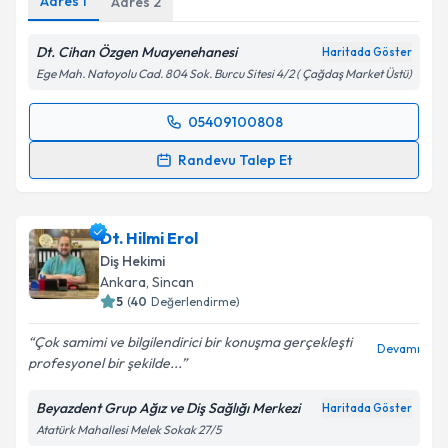
Adres
1
Adres
2
kapsamda işlenmesini kabul ediyorum.
Dt. Cihan Özgen Muayenehanesi
Haritada Göster
Takvim Talebini Gönder
Ege Mah. Natoyolu Cad. 804 Sok. Burcu Sitesi 4/2 ( Çağdaş Market Üstü)
05409100808
Randevu Takvimi Talebi
Randevu Talep Et
Dt. Cihan Özgen
için randevu takvimi talebi
oluşturun. Size bu uzmandan randevu almanız için bir
Dt. Hilmi Erol
takvim hazırlandığında e-posta ile bilgilendireceğiz.
Diş Hekimi
E-posta Adresiniz
Ankara
, Sincan
5
(
40
Değerlendirme)
Çok samimi ve bilgilendirici bir konuşma gerçekleşti
Devamı
profesyonel bir şekilde...
Kişisel verilerimin işlenmesine ilişkin
Aydınlatma
Metni
'ni okudum ve kişisel verilerimin belirtilen
Beyazdent Grup Ağız ve Diş Sağlığı Merkezi
Haritada Göster
kapsamda işlenmesini kabul ediyorum.
Atatürk Mahallesi Melek Sokak 27/5