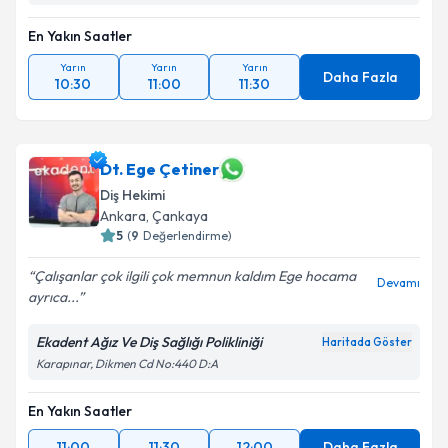
En Yakın Saatler
Yarın
Yarın
Yarın
Daha Fazla
10:30
11:00
11:30
Dt. Ege Çetiner
Diş Hekimi
Ankara
, Çankaya
5
(
9
Değerlendirme)
Çalışanlar çok ilgili çok memnun kaldım Ege hocama
Devamı
ayrıca...
Ekadent Ağız Ve Diş Sağlığı Polikliniği
Haritada Göster
Karapınar, Dikmen Cd No:440 D:A
En Yakın Saatler
11:00
11:30
12:00
Daha Fazla