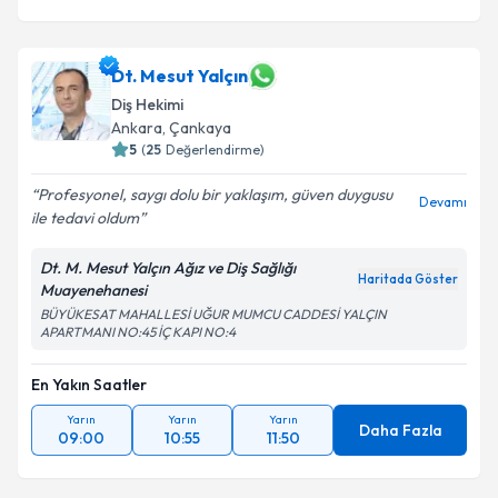
Dt. Mesut Yalçın
Diş Hekimi
Ankara
, Çankaya
5
(
25
Değerlendirme)
Profesyonel, saygı dolu bir yaklaşım, güven duygusu
Devamı
ile tedavi oldum
Dt. M. Mesut Yalçın Ağız ve Diş Sağlığı
Haritada Göster
Muayenehanesi
BÜYÜKESAT MAHALLESİ UĞUR MUMCU CADDESİ YALÇIN
APARTMANI NO:45 İÇ KAPI NO:4
En Yakın Saatler
Yarın
Yarın
Yarın
Daha Fazla
09:00
10:55
11:50