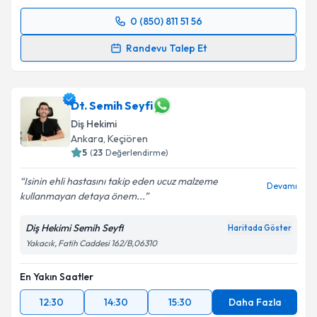
Takvim Talebini Gönder
0 (850) 811 51 56
Randevu Takvimi Talebi
Randevu Talep Et
Dt. Hilmi Erol
için randevu takvimi talebi oluşturun.
Size bu uzmandan randevu almanız için bir takvim
hazırlandığında e-posta ile bilgilendireceğiz.
Dt. Semih Seyfi
Diş Hekimi
E-posta Adresiniz
Ankara
, Keçiören
5
(
23
Değerlendirme)
Isinin ehli hastasını takip eden ucuz malzeme
Devamı
kullanmayan detaya önem...
Kişisel verilerimin işlenmesine ilişkin
Aydınlatma
Metni
'ni okudum ve kişisel verilerimin belirtilen
Diş Hekimi Semih Seyfi
Haritada Göster
kapsamda işlenmesini kabul ediyorum.
Yakacık, Fatih Caddesi 162/B,06310
Takvim Talebini Gönder
En Yakın Saatler
12:30
14:30
15:30
Daha Fazla