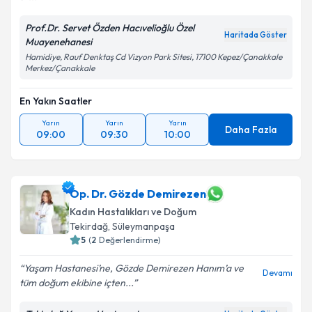
Kişisel verilerimin işlenmesine ilişkin
Aydınlatma
Metni
'ni okudum ve kişisel verilerimin belirtilen
Prof.Dr. Servet Özden Hacıvelioğlu Özel
kapsamda işlenmesini kabul ediyorum.
Haritada Göster
Muayenehanesi
Hamidiye, Rauf Denktaş Cd Vizyon Park Sitesi, 17100 Kepez/Çanakkale
Merkez/Çanakkale
Takvim Talebini Gönder
En Yakın Saatler
Yarın
Yarın
Yarın
Daha Fazla
09:00
09:30
10:00
Op. Dr. Gözde Demirezen
Kadın Hastalıkları ve Doğum
Tekirdağ
, Süleymanpaşa
5
(
2
Değerlendirme)
Yaşam Hastanesi’ne, Gözde Demirezen Hanım’a ve
Devamı
tüm doğum ekibine içten...