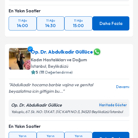
Takvim Talebini Gönder
En Yakın Saatler
11 Ağu
11 Ağu
11 Ağu
Daha Fazla
14:00
14:30
15:00
Op. Dr. Abdulkadir Güllüce
Kadın Hastalıkları ve Doğum
İstanbul
, Beylikdüzü
5
(
111
Değerlendirme)
Abdulkadir hocama barbie vajina ve genital
Devamı
beyazlatma icin gittigim bu...
Op. Dr. Abdulkadir Güllüce
Haritada Göster
Yakuplu, 67. Sk. NO: 13 KAT: 3 İC KAPI NO:3, 34520 Beylikdüzü/İstanbul
En Yakın Saatler
Yarın
Yarın
Yarın