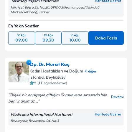
Tekirdağ Yaşam Hastanesi
Haritada Göster
Hürriyet, Büşra Sk. No:20, 59100 Süleymanpaşa/Tekirdağ
Merkez/Tekirdağ, Turkey
En Yakın Saatler
10 Ağu
10 Ağu
10 Ağu
Daha Fazla
09:00
09:30
10:00
Op. Dr. Murat Koç
Kadın Hastalıkları ve Doğum
+
1
diğer
İstanbul
, Beylikdüzü
5
(
1
Değerlendirme)
Büyük bir endişeyle gittiğim ilk muayene sırasında bile
Devamı
beni inanılmaz...
Medicana International Hastanesi
Haritada Göster
Büyükşehir, Beylikdüzü Cd. No:3