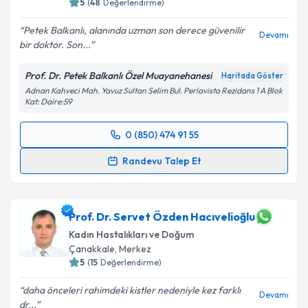
5
(
48
Değerlendirme)
Petek Balkanlı, alanında uzman son derece güvenilir
Devamı
bir doktor. Son...
Prof. Dr. Petek Balkanlı Özel Muayanehanesi
Haritada Göster
Adnan Kahveci Mah. Yavuz Sultan Selim Bul. Perlavista Rezidans 1 A Blok
Kat: Daire:59
0 (850) 474 91 55
Randevu Takvimi Talebi
Randevu Talep Et
Prof. Dr. Petek Balkanlı
için randevu takvimi talebi
oluşturun. Size bu uzmandan randevu almanız için bir
takvim hazırlandığında e-posta ile bilgilendireceğiz.
Prof. Dr. Servet Özden Hacıvelioğlu
Kadın Hastalıkları ve Doğum
E-posta Adresiniz
Çanakkale
, Merkez
5
(
15
Değerlendirme)
daha önceleri rahimdeki kistler nedeniyle kez farklı
Devamı
dr...