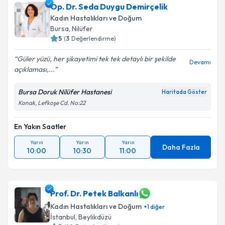
Op. Dr. Seda Duygu Demirçelik
Kadın Hastalıkları ve Doğum
Bursa
, Nilüfer
5
(
3
Değerlendirme)
Güler yüzü, her şikayetimi tek tek detaylı bir şekilde
Devamı
açıklaması,...
Bursa Doruk Nilüfer Hastanesi
Haritada Göster
Konak, Lefkoşe Cd. No:22
En Yakın Saatler
Yarın
Yarın
Yarın
Daha Fazla
10:00
10:30
11:00
Prof. Dr. Petek Balkanlı
Kadın Hastalıkları ve Doğum
+
1
diğer
İstanbul
, Beylikdüzü