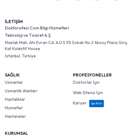
İLETİŞİM
Doktorsitesi Com Bilgi Hizmetleri
Teknoloji ve Ticaret A.Ş.
Maslak Mah. Ahi Evran Cd. A.O.S 55 Sokak No:2 Aksoy Plaza Giriş
Kat Kolektif House
İstanbul, Türkiye
SAĞLIK
PROFESYONELLER
Uzmanlar
Doktorlar İçin
Uzmanlık Alanları
Web Siteniz İçin
Hastalıklar
Kariyer
İşe Alım
Hizmetler
Hastaneler
KURUMSAL