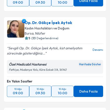
Daha Fazla
09:00
09:30
10:00
Op. Dr. Gökçe İpek Aytok
Kadın Hastalıkları ve Doğum
Bursa
, Nilüfer
5
(
33
Değerlendirme)
Sevgili Op. Dr. Gökçe İpek Aytok, kist ameliyatım
Devamı
sürecinde gösterdiğiniz...
Özel Medicabil Hastanesi
Haritada Göster
Fethiye, Mudanya Yolu, Küre Sokak 1/A, 16140
En Yakın Saatler
10 Ağu
10 Ağu
10 Ağu
Daha Fazla
09:00
09:30
10:00