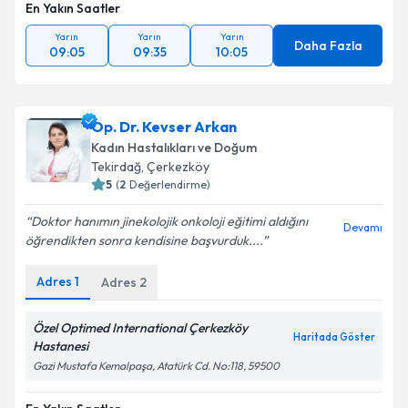
En Yakın Saatler
Yarın
Yarın
Yarın
Daha Fazla
09:05
09:35
10:05
Op. Dr. Kevser Arkan
Kadın Hastalıkları ve Doğum
Tekirdağ
, Çerkezköy
5
(
2
Değerlendirme)
Doktor hanımın jinekolojik onkoloji eğitimi aldığını
Devamı
öğrendikten sonra kendisine başvurduk....
Adres
1
Adres
2
Özel Optimed International Çerkezköy
Haritada Göster
Hastanesi
Gazi Mustafa Kemalpaşa, Atatürk Cd. No:118, 59500