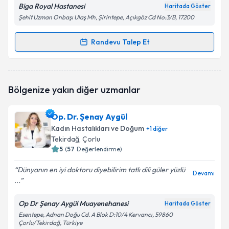
Biga Royal Hastanesi
Haritada Göster
Şehit Uzman Onbaşı Ulaş Mh, Şirintepe, Açıkgöz Cd No:3/B, 17200
Randevu Talep Et
Randevu Takvimi Talebi
Op. Dr. Nurcihan Korkmaz Çokyaman
için randevu
Bölgenize yakın diğer uzmanlar
takvimi talebi oluşturun. Size bu uzmandan randevu
almanız için bir takvim hazırlandığında e-posta ile
bilgilendireceğiz.
Op. Dr. Şenay Aygül
Kadın Hastalıkları ve Doğum
+
1
diğer
E-posta Adresiniz
Tekirdağ
, Çorlu
5
(
57
Değerlendirme)
Dünyanın en iyi doktoru diyebilirim tatlı dili güler yüzlü
Devamı
...
Kişisel verilerimin işlenmesine ilişkin
Aydınlatma
Metni
'ni okudum ve kişisel verilerimin belirtilen
kapsamda işlenmesini kabul ediyorum.
Op Dr Şenay Aygül Muayenehanesi
Haritada Göster
Esentepe, Adnan Doğu Cd. A Blok D:10/4 Kervancı, 59860
Çorlu/Tekirdağ, Türkiye