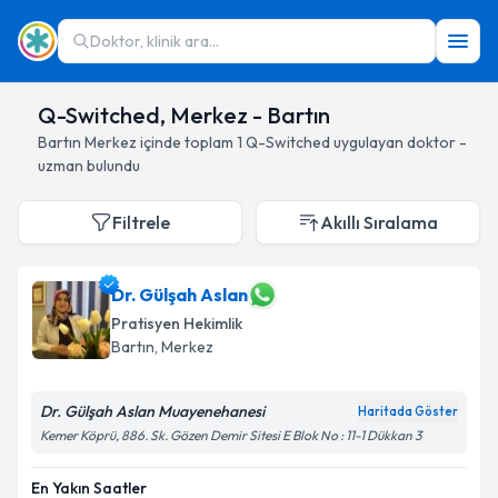
Doktor, klinik ara...
Q-Switched, Merkez - Bartın
Bartın
Merkez
içinde toplam
1
Q-Switched
uygulayan doktor -
uzman bulundu
Filtrele
Akıllı Sıralama
Dr. Gülşah Aslan
Pratisyen Hekimlik
Bartın
, Merkez
Dr. Gülşah Aslan Muayenehanesi
Haritada Göster
Kemer Köprü, 886. Sk. Gözen Demir Sitesi E Blok No : 11-1 Dükkan 3
En Yakın Saatler