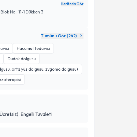
Haritada Gör
Blok No : 11-1 Dükkan 3
Tümünü Gör (
242
)
avisi
Hacamat tedavisi
Dudak dolgusu
lgusu, orta yüz dolgusu, zygoma dolgusu)
ezoterapisi
cretsiz), Engelli Tuvaleti