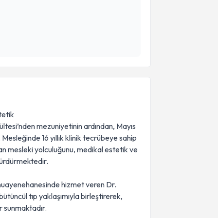
tetik
kültesi’nden mezuniyetinin ardından, Mayıs
 Mesleğinde 16 yıllık klinik tecrübeye sahip
ayan mesleki yolculuğunu, medikal estetik ve
 sürdürmektedir.
l muayenehanesinde hizmet veren Dr.
ütüncül tıp yaklaşımıyla birleştirerek,
er sunmaktadır.