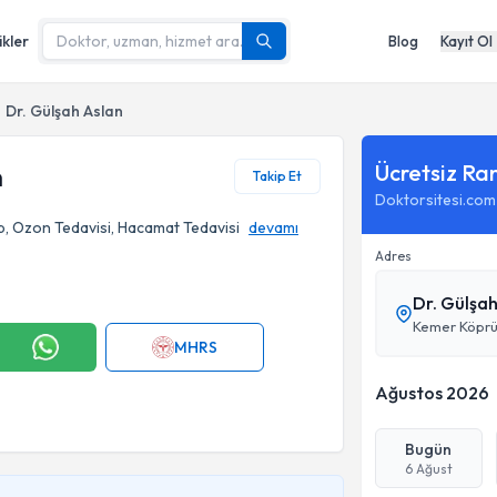
ikler
Blog
Kayıt Ol
Dr. Gülşah Aslan
Ücretsiz Ra
n
Takip Et
Doktorsitesi.com
p, Ozon Tedavisi, Hacamat Tedavisi
devamı
Adres
Dr. Gülşa
MHRS
Ağustos 2026
Bugün
6 Ağust