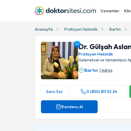
Uzmanlar
Klin
Anasayfa
Pratisyen Hekimlik
Bartın
Dr. Gülşah Asla
Pratisyen Hekimlik
Geleneksel ve tamamlayıcı tı
Bartın
1 Adres
Dr. Gülşah Aslan Profil Fotoğrafı
Soru Sor
0 (850) 811 52 24
Randevu Al