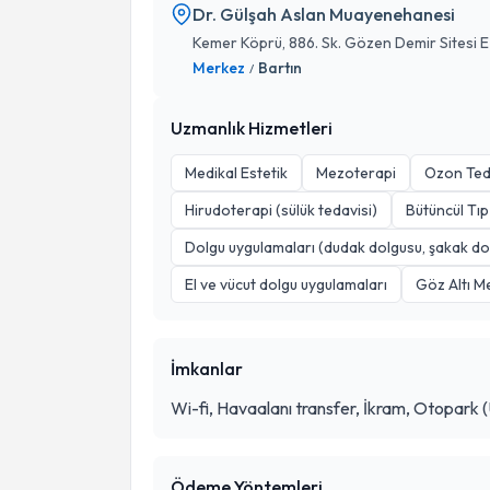
Dr. Gülşah Aslan Muayenehanesi
Kemer Köprü, 886. Sk. Gözen Demir Sitesi E 
Merkez
Bartın
/
Uzmanlık Hizmetleri
Medikal Estetik
Mezoterapi
Ozon Ted
Hirudoterapi (sülük tedavisi)
Bütüncül Tıp
Dolgu uygulamaları (dudak dolgusu, şakak do
El ve vücut dolgu uygulamaları
Göz Altı M
İmkanlar
Wi-fi, Havaalanı transfer, İkram, Otopark (Ü
Ödeme Yöntemleri