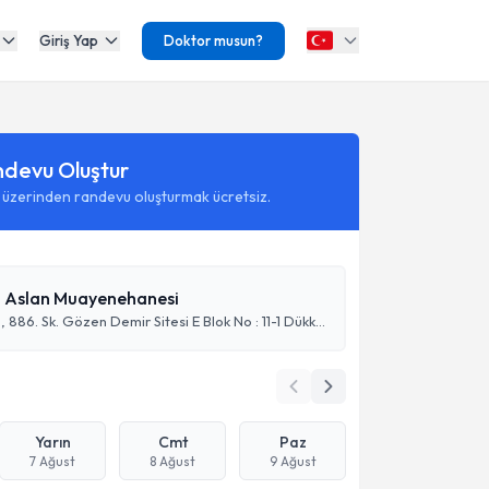
Giriş Yap
Doktor musun?
ndevu Oluştur
 üzerinden randevu oluşturmak ücretsiz.
h Aslan Muayenehanesi
Kemer Köprü, 886. Sk. Gözen Demir Sitesi E Blok No : 11-1 Dükkan 3
Yarın
Cmt
Paz
7 Ağust
8 Ağust
9 Ağust