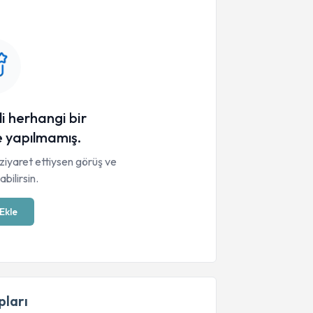
li herhangi bir
 yapılmamış.
ziyaret ettiysen görüş ve
bilirsin.
Ekle
ları