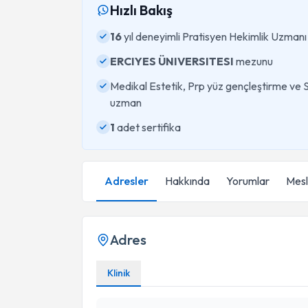
Hızlı Bakış
16
yıl deneyimli Pratisyen Hekimlik Uzmanı
ERCIYES ÜNIVERSITESI
mezunu
Medikal Estetik, Prp yüz gençleştirme ve 
uzman
1
adet sertifika
Adresler
Hakkında
Yorumlar
Mesle
Adres
Klinik