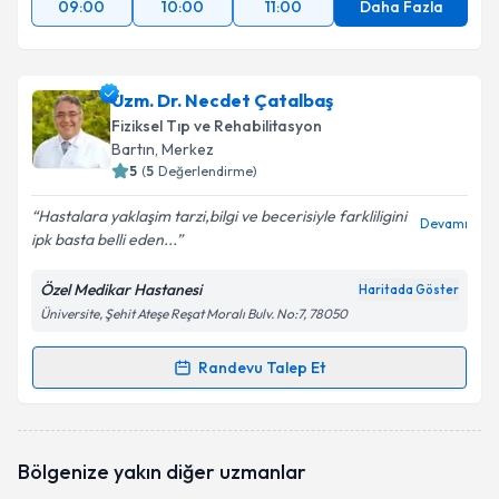
09:00
10:00
11:00
Daha Fazla
Uzm. Dr. Necdet Çatalbaş
Fiziksel Tıp ve Rehabilitasyon
Bartın
, Merkez
5
(
5
Değerlendirme)
Hastalara yaklaşim tarzi,bilgi ve becerisiyle farkliligini
Devamı
ipk basta belli eden...
Özel Medikar Hastanesi
Haritada Göster
Üniversite, Şehit Ateşe Reşat Moralı Bulv. No:7, 78050
Randevu Talep Et
Randevu Takvimi Talebi
Uzm. Dr. Necdet Çatalbaş
için randevu takvimi
Bölgenize yakın diğer uzmanlar
talebi oluşturun. Size bu uzmandan randevu almanız
için bir takvim hazırlandığında e-posta ile