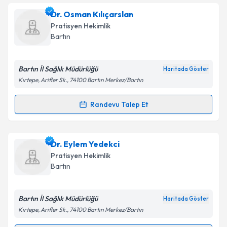
bilgilendireceğiz.
Dr. Osman Kılıçarslan
Pratisyen Hekimlik
E-posta Adresiniz
Bartın
Bartın İl Sağlık Müdürlüğü
Haritada Göster
Kişisel verilerimin işlenmesine ilişkin
Aydınlatma
Kırtepe, Arifler Sk., 74100 Bartın Merkez/Bartın
Metni
'ni okudum ve kişisel verilerimin belirtilen
kapsamda işlenmesini kabul ediyorum.
Randevu Talep Et
Randevu Takvimi Talebi
Takvim Talebini Gönder
Dr. Osman Kılıçarslan
için randevu takvimi talebi
Dr. Eylem Yedekci
oluşturun. Size bu uzmandan randevu almanız için bir
Pratisyen Hekimlik
takvim hazırlandığında e-posta ile bilgilendireceğiz.
Bartın
E-posta Adresiniz
Bartın İl Sağlık Müdürlüğü
Haritada Göster
Kırtepe, Arifler Sk., 74100 Bartın Merkez/Bartın