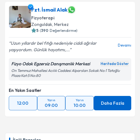
Dr. Musa Soyvural
için randevu takvimi talebi
Fzt. İsmail Alak
oluşturun. Size bu uzmandan randevu almanız için bir
Takvim Talebini Gönder
Fizyoterapi
takvim hazırlandığında e-posta ile bilgilendireceğiz.
Zonguldak
, Merkez
5
(
390
Değerlendirme)
E-posta Adresiniz
Uzun yıllardır bel fıtığı nedeniyle ciddi ağrılar
Devamı
yaşıyordum. Günlük hayatımı,...
Fizyo Odak Egzersiz Danışmanlık Merkezi
Kişisel verilerimin işlenmesine ilişkin
Aydınlatma
Haritada Göster
Metni
'ni okudum ve kişisel verilerimin belirtilen
On Temmuz Mahallesi Acılık Caddesi Alparslan Sokak No:1 Tatoğlu
Plaza Kat:5 No:80
kapsamda işlenmesini kabul ediyorum.
En Yakın Saatler
Takvim Talebini Gönder
Yarın
Yarın
12:00
Daha Fazla
09:00
10:00