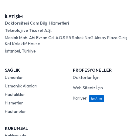
İLETİŞİM
Doktorsitesi Com Bilgi Hizmetleri
Teknoloji ve Ticaret A.Ş.
Maslak Mah. Ahi Evran Cd. A.O.S 55 Sokak No:2 Aksoy Plaza Giriş
Kat Kolektif House
İstanbul, Türkiye
SAĞLIK
PROFESYONELLER
Uzmanlar
Doktorlar İçin
Uzmanlık Alanları
Web Siteniz İçin
Hastalıklar
Kariyer
İşe Alım
Hizmetler
Hastaneler
KURUMSAL
Hakkımızda