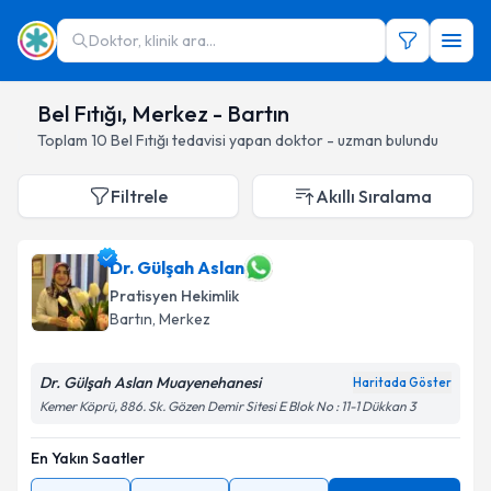
Doktor, klinik ara...
Bel Fıtığı, Merkez - Bartın
Toplam
10
Bel Fıtığı
tedavisi yapan doktor - uzman bulundu
Filtrele
Akıllı Sıralama
Dr. Gülşah Aslan
Pratisyen Hekimlik
Bartın
, Merkez
Dr. Gülşah Aslan Muayenehanesi
Haritada Göster
Kemer Köprü, 886. Sk. Gözen Demir Sitesi E Blok No : 11-1 Dükkan 3
En Yakın Saatler