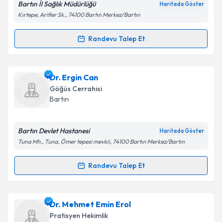
Bartın İl Sağlık Müdürlüğü
Haritada Göster
Kırtepe, Arifler Sk., 74100 Bartın Merkez/Bartın
Kişisel verilerimin işlenmesine ilişkin
Aydınlatma
Randevu Talep Et
Randevu Takvimi Talebi
Metni
'ni okudum ve kişisel verilerimin belirtilen
kapsamda işlenmesini kabul ediyorum.
Dr. Berna Gülsüm Özçendek
için randevu takvimi
Dr. Ergin Can
talebi oluşturun. Size bu uzmandan randevu almanız
Takvim Talebini Gönder
Göğüs Cerrahisi
için bir takvim hazırlandığında e-posta ile
Bartın
bilgilendireceğiz.
E-posta Adresiniz
Bartın Devlet Hastanesi
Haritada Göster
Tuna Mh., Tuna, Ömer tepesi mevkii, 74100 Bartın Merkez/Bartın
Randevu Talep Et
Randevu Takvimi Talebi
Kişisel verilerimin işlenmesine ilişkin
Aydınlatma
Metni
'ni okudum ve kişisel verilerimin belirtilen
kapsamda işlenmesini kabul ediyorum.
Dr. Ergin Can
için randevu takvimi talebi oluşturun.
Dr. Mehmet Emin Erol
Size bu uzmandan randevu almanız için bir takvim
Pratisyen Hekimlik