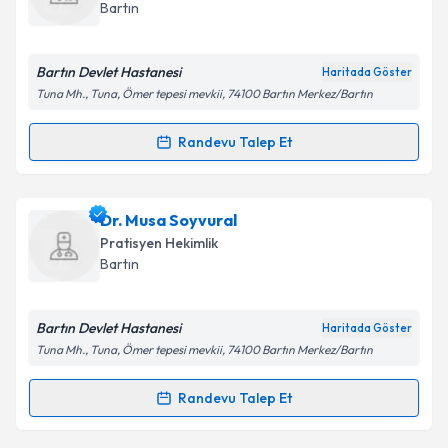
hazırlandığında e-posta ile bilgilendireceğiz.
Takvim Talebini Gönder
Bartın
E-posta Adresiniz
Bartın Devlet Hastanesi
Haritada Göster
Tuna Mh., Tuna, Ömer tepesi mevkii, 74100 Bartın Merkez/Bartın
Kişisel verilerimin işlenmesine ilişkin
Aydınlatma
Randevu Talep Et
Randevu Takvimi Talebi
Metni
'ni okudum ve kişisel verilerimin belirtilen
kapsamda işlenmesini kabul ediyorum.
Dr. Mehmet Emin Erol
için randevu takvimi talebi
Dr. Musa Soyvural
oluşturun. Size bu uzmandan randevu almanız için bir
Takvim Talebini Gönder
Pratisyen Hekimlik
takvim hazırlandığında e-posta ile bilgilendireceğiz.
Bartın
E-posta Adresiniz
Bartın Devlet Hastanesi
Haritada Göster
Tuna Mh., Tuna, Ömer tepesi mevkii, 74100 Bartın Merkez/Bartın
Kişisel verilerimin işlenmesine ilişkin
Aydınlatma
Randevu Talep Et
Randevu Takvimi Talebi
Metni
'ni okudum ve kişisel verilerimin belirtilen
kapsamda işlenmesini kabul ediyorum.