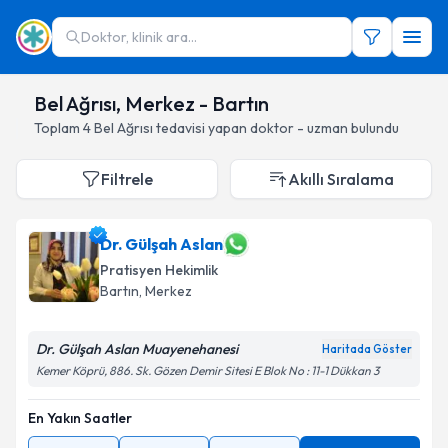
Doktor, klinik ara...
Bel Ağrısı, Merkez - Bartın
Toplam
4
Bel Ağrısı
tedavisi yapan doktor - uzman bulundu
Filtrele
Akıllı Sıralama
Dr. Gülşah Aslan
Pratisyen Hekimlik
Bartın
, Merkez
Dr. Gülşah Aslan Muayenehanesi
Haritada Göster
Kemer Köprü, 886. Sk. Gözen Demir Sitesi E Blok No : 11-1 Dükkan 3
En Yakın Saatler