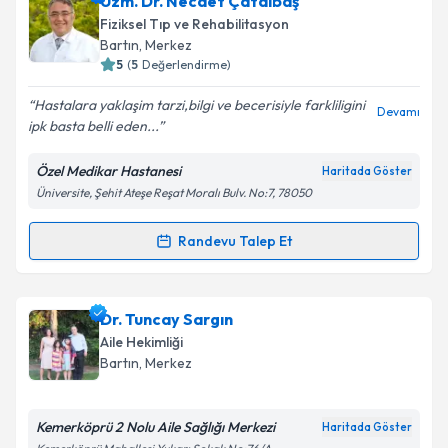
Uzm. Dr. Necdet Çatalbaş
Fiziksel Tıp ve Rehabilitasyon
Bartın
, Merkez
5
(
5
Değerlendirme)
Hastalara yaklaşim tarzi,bilgi ve becerisiyle farkliligini
Devamı
ipk basta belli eden...
Özel Medikar Hastanesi
Haritada Göster
Üniversite, Şehit Ateşe Reşat Moralı Bulv. No:7, 78050
Randevu Talep Et
Randevu Takvimi Talebi
Uzm. Dr. Necdet Çatalbaş
için randevu takvimi
Dr. Tuncay Sargın
talebi oluşturun. Size bu uzmandan randevu almanız
Aile Hekimliği
için bir takvim hazırlandığında e-posta ile
Bartın
, Merkez
bilgilendireceğiz.
E-posta Adresiniz
Kemerköprü 2 Nolu Aile Sağlığı Merkezi
Haritada Göster