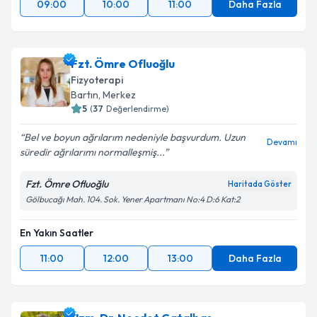
09:00
10:00
11:00
Daha Fazla
Fzt. Ömre Ofluoğlu
Fizyoterapi
Bartın
, Merkez
5
(
37
Değerlendirme)
Bel ve boyun ağrılarım nedeniyle başvurdum. Uzun
Devamı
süredir ağrılarımı normalleşmiş...
Fzt. Ömre Ofluoğlu
Haritada Göster
Gölbucağı Mah. 104. Sok. Yener Apartmanı No:4 D:6 Kat:2
En Yakın Saatler
11:00
12:00
13:00
Daha Fazla