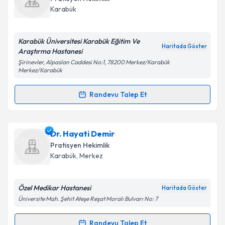
hazırlandığında e-posta ile bilgilendireceğiz.
Karabük
E-posta Adresiniz
Karabük Üniversitesi Karabük Eğitim Ve
Haritada Göster
Araştırma Hastanesi
Şirinevler, Alpaslan Caddesi No:1, 78200 Merkez/Karabük
Merkez/Karabük
Kişisel verilerimin işlenmesine ilişkin
Aydınlatma
Metni
'ni okudum ve kişisel verilerimin belirtilen
Randevu Talep Et
kapsamda işlenmesini kabul ediyorum.
Randevu Takvimi Talebi
Takvim Talebini Gönder
Ass. Dr. Aliye Nur Gökal
için randevu takvimi talebi
Dr. Hayati Demir
oluşturun. Size bu uzmandan randevu almanız için bir
Pratisyen Hekimlik
takvim hazırlandığında e-posta ile bilgilendireceğiz.
Karabük
, Merkez
E-posta Adresiniz
Özel Medikar Hastanesi
Haritada Göster
Üniversite Mah. Şehit Ateşe Reşat Moralı Bulvarı No: 7
Kişisel verilerimin işlenmesine ilişkin
Aydınlatma
Randevu Talep Et