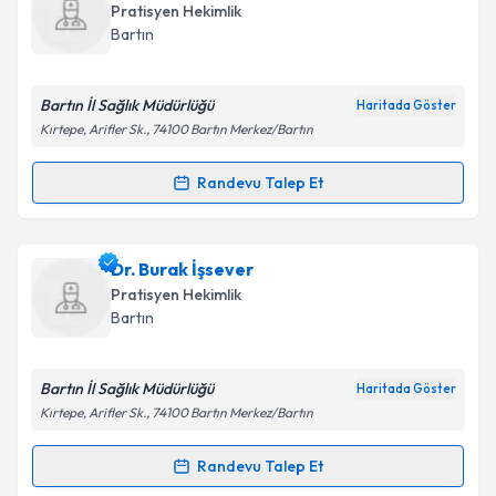
oluşturun. Size bu uzmandan randevu almanız için bir
Pratisyen Hekimlik
takvim hazırlandığında e-posta ile bilgilendireceğiz.
Bartın
E-posta Adresiniz
Bartın İl Sağlık Müdürlüğü
Haritada Göster
Kırtepe, Arifler Sk., 74100 Bartın Merkez/Bartın
Kişisel verilerimin işlenmesine ilişkin
Aydınlatma
Randevu Talep Et
Randevu Takvimi Talebi
Metni
'ni okudum ve kişisel verilerimin belirtilen
kapsamda işlenmesini kabul ediyorum.
Dr. İrem Doğulu
için randevu takvimi talebi oluşturun.
Dr. Burak İşsever
Size bu uzmandan randevu almanız için bir takvim
Takvim Talebini Gönder
Pratisyen Hekimlik
hazırlandığında e-posta ile bilgilendireceğiz.
Bartın
E-posta Adresiniz
Bartın İl Sağlık Müdürlüğü
Haritada Göster
Kırtepe, Arifler Sk., 74100 Bartın Merkez/Bartın
Kişisel verilerimin işlenmesine ilişkin
Aydınlatma
Randevu Talep Et
Randevu Takvimi Talebi
Metni
'ni okudum ve kişisel verilerimin belirtilen