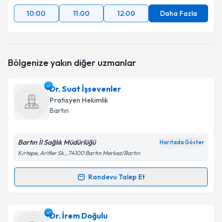
10:00
11:00
12:00
Daha Fazla
Bölgenize yakın diğer uzmanlar
Dr. Suat İşsevenler
Pratisyen Hekimlik
Bartın
Bartın İl Sağlık Müdürlüğü
Haritada Göster
Kırtepe, Arifler Sk., 74100 Bartın Merkez/Bartın
Randevu Talep Et
Randevu Takvimi Talebi
Dr. Suat İşsevenler
için randevu takvimi talebi
Dr. İrem Doğulu