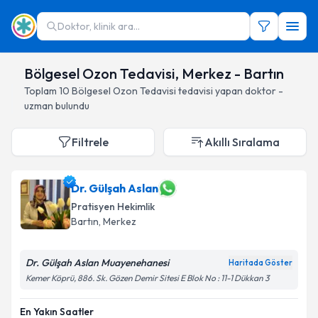
Doktor, klinik ara...
Bölgesel Ozon Tedavisi, Merkez - Bartın
Toplam
10
Bölgesel Ozon Tedavisi
tedavisi yapan doktor -
uzman bulundu
Filtrele
Akıllı Sıralama
Dr. Gülşah Aslan
Pratisyen Hekimlik
Bartın
, Merkez
Dr. Gülşah Aslan Muayenehanesi
Haritada Göster
Kemer Köprü, 886. Sk. Gözen Demir Sitesi E Blok No : 11-1 Dükkan 3
En Yakın Saatler