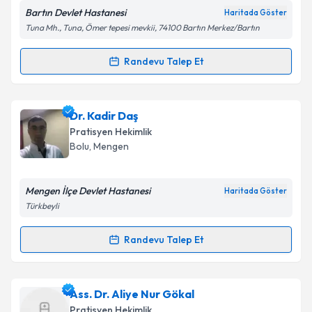
Bartın Devlet Hastanesi
Haritada Göster
Kişisel verilerimin işlenmesine ilişkin
Aydınlatma
Tuna Mh., Tuna, Ömer tepesi mevkii, 74100 Bartın Merkez/Bartın
Metni
'ni okudum ve kişisel verilerimin belirtilen
kapsamda işlenmesini kabul ediyorum.
Randevu Talep Et
Randevu Takvimi Talebi
Takvim Talebini Gönder
Dr. Zafer Köse
için randevu takvimi talebi oluşturun.
Dr. Kadir Daş
Size bu uzmandan randevu almanız için bir takvim
Pratisyen Hekimlik
hazırlandığında e-posta ile bilgilendireceğiz.
Bolu
, Mengen
E-posta Adresiniz
Mengen İlçe Devlet Hastanesi
Haritada Göster
Türkbeyli
Kişisel verilerimin işlenmesine ilişkin
Aydınlatma
Randevu Talep Et
Randevu Takvimi Talebi
Metni
'ni okudum ve kişisel verilerimin belirtilen
kapsamda işlenmesini kabul ediyorum.
Dr. Kadir Daş
için randevu takvimi talebi oluşturun.
Ass. Dr. Aliye Nur Gökal
Size bu uzmandan randevu almanız için bir takvim
Takvim Talebini Gönder
Pratisyen Hekimlik