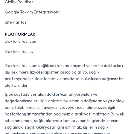
Gizlilik Politikası
Google Takvim Entegrasyonu
Site Haritası
PLATFORMLAR
Doktorsitesi.com
Doktorsitesi.az
Doktorsitesi.com sağlık sektöründe hizmet veren tıp doktorları,
diş hekimleri, fizyoterapistler, psikologlar vb. sağlık
profesyonelleri ile internet kullanıcılarını buluşturan bağımsız bir
platformdur.
İş bu sayfada yer alan doktor/uzman yorumları ve
değerlendirmeleri, ilgili doktorun/uzmanın doğrudan veya dolaylı
emri, talebi, önerisi, tavsiyesi ve/veya ricası olmaksızın, ilgili
hasta/danışan tarafından bağımsız olarak yazılmaktadır. Bu web
sitesinin amacı, sağlık alanında kamuoyunun bilgilendirilmesini
sağlamak, sağlık okuryazarlığını artırmak, kişilerin sağlık
ihtiyaçlarına uygun en iyi doktor veya uzmana ulaşmasını