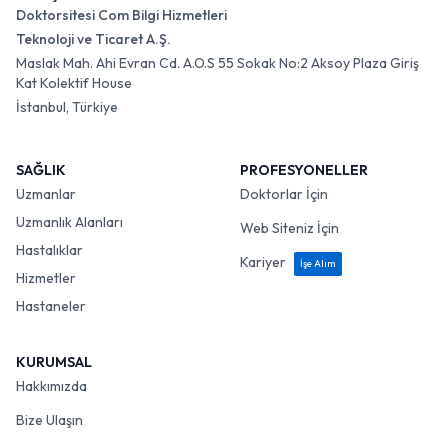
Doktorsitesi Com Bilgi Hizmetleri
Teknoloji ve Ticaret A.Ş.
Maslak Mah. Ahi Evran Cd. A.O.S 55 Sokak No:2 Aksoy Plaza Giriş
Kat Kolektif House
İstanbul, Türkiye
SAĞLIK
PROFESYONELLER
Uzmanlar
Doktorlar İçin
Uzmanlık Alanları
Web Siteniz İçin
Hastalıklar
Kariyer
İşe Alım
Hizmetler
Hastaneler
KURUMSAL
Hakkımızda
Bize Ulaşın