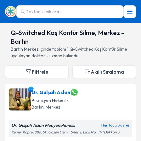
Doktor, klinik ara...
Q-Switched Kaş Kontür Silme, Merkez -
Bartın
Bartın
Merkez
içinde toplam
1
Q-Switched Kaş Kontür Silme
uygulayan doktor - uzman bulundu
Filtrele
Akıllı Sıralama
Dr. Gülşah Aslan
Pratisyen Hekimlik
Bartın
, Merkez
Dr. Gülşah Aslan Muayenehanesi
Haritada Göster
Kemer Köprü, 886. Sk. Gözen Demir Sitesi E Blok No : 11-1 Dükkan 3