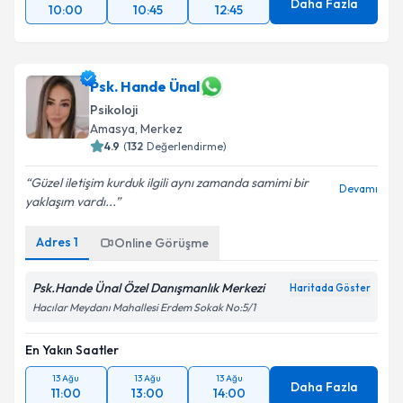
Daha Fazla
10:00
10:45
12:45
Psk. Hande Ünal
Psikoloji
Amasya
, Merkez
4.9
(
132
Değerlendirme)
Güzel iletişim kurduk ilgili aynı zamanda samimi bir
Devamı
yaklaşım vardı...
Adres
1
Online Görüşme
Psk.Hande Ünal Özel Danışmanlık Merkezi
Haritada Göster
Hacılar Meydanı Mahallesi Erdem Sokak No:5/1
En Yakın Saatler
13 Ağu
13 Ağu
13 Ağu
Daha Fazla
11:00
13:00
14:00