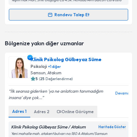
Randevu Talep Et
Randevu Takvimi Talebi
Klinik Psikolog Savaş Polat
için randevu takvimi
Bölgenize yakın diğer uzmanlar
talebi oluşturun. Size bu uzmandan randevu almanız
için bir takvim hazırlandığında e-posta ile
bilgilendireceğiz.
Klinik Psikolog Gülbeyaz Süme
Psikoloji
+
1
diğer
E-posta Adresiniz
Samsun
, Atakum
5
(
25
Değerlendirme)
İlk seansa giderken 'ya ne anlatcam tanımadığım
Devamı
insana' diye çok...
Kişisel verilerimin işlenmesine ilişkin
Aydınlatma
Metni
'ni okudum ve kişisel verilerimin belirtilen
kapsamda işlenmesini kabul ediyorum.
Adres
1
Adres
2
Online Görüşme
Klinik Psikolog Gülbeyaz Süme / Atakum
Haritada Göster
Takvim Talebini Gönder
Yeni mahalle mah. atakent bulvarı no:180 A Atakum/Samsun