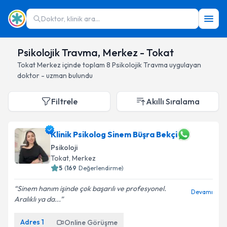
Doktor, klinik ara...
Psikolojik Travma, Merkez - Tokat
Tokat
Merkez
içinde toplam
8
Psikolojik Travma
uygulayan
doktor - uzman bulundu
Filtrele
Akıllı Sıralama
Klinik Psikolog Sinem Büşra Bekçi
Psikoloji
Tokat
, Merkez
5
(
169
Değerlendirme)
Sinem hanım işinde çok başarılı ve profesyonel.
Devamı
Aralıklı ya da...
Adres
1
Online Görüşme