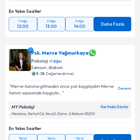
En Yakın Saatler
11 Ağu
11 Ağu
11 Ağu
Daha Fazla
12:00
13:00
14:00
Psk. Merve Yağmurkaya
Psikoloji
+
1
diğer
Samsun
, Atakum
5
(
18
Değerlendirme)
Merve hanıma gitmeden önce çok kaygılıydım Merve
Devamı
hanım sayesinde kaygıyla...
MY Psikoloji
Haritada Göster
Mevlana, Serhat Cd. No:62, Daire : 2 Atakum 55200
En Yakın Saatler
Yarın
Yarın
Yarın