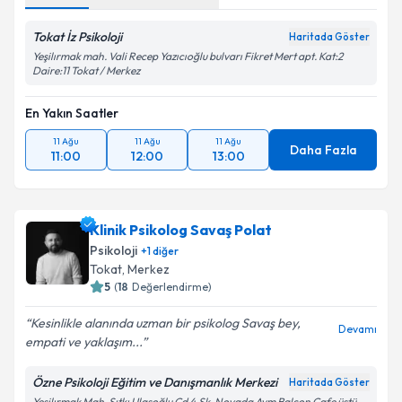
Tokat İz Psikoloji
Haritada Göster
Yeşilırmak mah. Vali Recep Yazıcıoğlu bulvarı Fikret Mert apt. Kat:2
Daire:11 Tokat / Merkez
En Yakın Saatler
11 Ağu
11 Ağu
11 Ağu
Daha Fazla
11:00
12:00
13:00
Klinik Psikolog Savaş Polat
Psikoloji
+
1
diğer
Tokat
, Merkez
5
(
18
Değerlendirme)
Kesinlikle alanında uzman bir psikolog Savaş bey,
Devamı
empati ve yaklaşım...
Özne Psikoloji Eğitim ve Danışmanlık Merkezi
Haritada Göster
Yeşilırmak Mah, Sıtkı Ulaşoğlu Cd 4.Sk. Novada Avm Balcon Cafe üstü