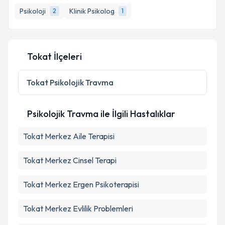
Psikoloji
Klinik Psikolog
2
1
E-posta Adresiniz
Tokat İlçeleri
Kişisel verilerimin işlenmesine ilişkin
Aydınlatma
Metni
'ni okudum ve kişisel verilerimin belirtilen
Tokat
Psikolojik Travma
kapsamda işlenmesini kabul ediyorum.
Psikolojik Travma ile İlgili Hastalıklar
Takvim Talebini Gönder
Tokat Merkez Aile Terapisi
Tokat Merkez Cinsel Terapi
Tokat Merkez Ergen Psikoterapisi
Tokat Merkez Evlilik Problemleri