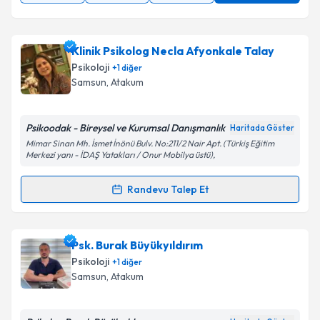
Klinik Psikolog Necla Afyonkale Talay
Psikoloji
+
1
diğer
Samsun
, Atakum
Psikoodak - Bireysel ve Kurumsal Danışmanlık
Haritada Göster
Mimar Sinan Mh. İsmet İnönü Bulv. No:211/2 Nair Apt. (Türkiş Eğitim
Merkezi yanı - İDAŞ Yatakları / Onur Mobilya üstü),
Randevu Talep Et
Randevu Takvimi Talebi
Klinik Psikolog Necla Afyonkale Talay
için randevu
Psk. Burak Büyükyıldırım
takvimi talebi oluşturun. Size bu uzmandan randevu
Psikoloji
+
1
diğer
almanız için bir takvim hazırlandığında e-posta ile
Samsun
, Atakum
bilgilendireceğiz.
E-posta Adresiniz