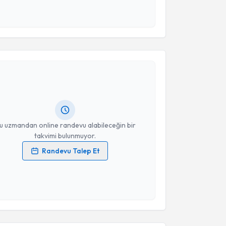
 ve kişisel verilerimin belirtilen kapsamda
esini kabul ediyorum.
akvimi Talebi
Takvim Talebini Gönder
kolog Fatoş Efe
için randevu takvimi talebi oluşturun.
andan randevu almanız için bir takvim
ında e-posta ile bilgilendireceğiz.
resiniz
u uzmandan online randevu alabileceğin bir
takvimi bulunmuyor.
Randevu Talep Et
 verilerimin işlenmesine ilişkin
Aydınlatma Metni
'ni
 ve kişisel verilerimin belirtilen kapsamda
esini kabul ediyorum.
akvimi Talebi
Takvim Talebini Gönder