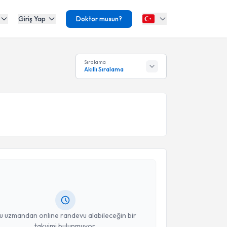
Giriş Yap
Doktor musun?
Sıralama
Akıllı Sıralama
akvimi Talebi
ur Vural
için randevu takvimi talebi oluşturun. Size bu
ndevu almanız için bir takvim hazırlandığında e-
lgilendireceğiz.
resiniz
u uzmandan online randevu alabileceğin bir
takvimi bulunmuyor.