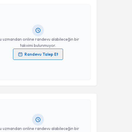
 Okan Söylemez
için randevu takvimi talebi
Size bu uzmandan randevu almanız için bir takvim
ında e-posta ile bilgilendireceğiz.
resiniz
u uzmandan online randevu alabileceğin bir
takvimi bulunmuyor.
Randevu Talep Et
 verilerimin işlenmesine ilişkin
Aydınlatma Metni
'ni
 ve kişisel verilerimin belirtilen kapsamda
esini kabul ediyorum.
akvimi Talebi
Takvim Talebini Gönder
ikolog Gülcihan Agaeva
için randevu takvimi talebi
Size bu uzmandan randevu almanız için bir takvim
ında e-posta ile bilgilendireceğiz.
resiniz
u uzmandan online randevu alabileceğin bir