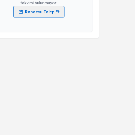
takvimi bulunmuyor.
Randevu Talep Et
 verilerimin işlenmesine ilişkin
Aydınlatma Metni
'ni
 ve kişisel verilerimin belirtilen kapsamda
esini kabul ediyorum.
Takvim Talebini Gönder