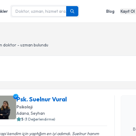
ikler
Blog
Kayıt Ol
n doktor - uzman bulundu
Randevu T
Psk. Sueln
Psk. Suelnur Vural
uzmandan ra
Psikoloji
posta ile bi
Adana
, Seyhan
5
(
1
Değerlendirme)
E-posta Ad
B
api kendim için yaptığım en iyi adımdı. Suelnur hanım