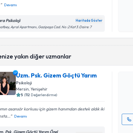
.
Devamı
Kişisel
okudum
ra Psikoloji
Haritada Göster
işlenm
atbey, Ayral Apartmanı, Gazipaşa Cad. No :2 Kat 3 :Daire: 7
enize yakın diğer uzmanlar
Randevu T
Uzm. Psk. Gizem Göçtü Yarım
Uzm. Psk.
oluşturun. 
Psikoloji
hazırlandığ
Mersin
, Yenişehir
5
(
112
Değerlendirme)
E-posta Ad
ımın asansör korkusu için gizem hanımdan destek aldık iki
sta...
Devamı
Kişisel
m. Psk. Gizem Göçtü Yarım Özel