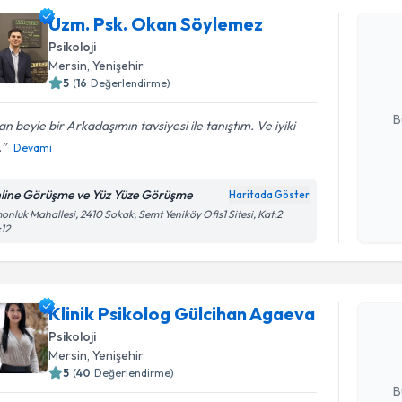
Uzm. Psk. Okan Söylemez
Uzm. Psk.
oluşturun. 
Psikoloji
hazırlandığ
Mersin
, Yenişehir
5
(
16
Değerlendirme)
E-posta Ad
B
n beyle bir Arkadaşımın tavsiyesi ile tanıştım. Ve iyiki
.
Devamı
Kişisel
line Görüşme ve Yüz Yüze Görüşme
Haritada Göster
okudum
onluk Mahallesi, 2410 Sokak, Semt Yeniköy Ofis1 Sitesi, Kat:2
işlenm
12
Randevu T
Klinik Ps
Klinik Psikolog Gülcihan Agaeva
oluşturun. 
hazırlandığ
Psikoloji
Mersin
, Yenişehir
E-posta Ad
5
(
40
Değerlendirme)
B