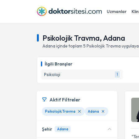
Uzmanlar
Klin
Psikolojik Travma, Adana
Adana
içinde toplam
5
Psikolojik Travma
uygulaya
İlgili Branşlar
Psikoloji
1
Aktif Filtreler
Psikolojik Travma
Adana
Şehir
Adana
Ter