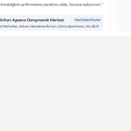
kındalığımı arttırmama yardımcı oldu, tavsiye ediyorum.
Kişisel
lcihan Agaeva Danışmanlık Merkezi
Haritada Göster
okudum
i Mahallesi, Adnan Menderes Bulvarı, Denis Apartmanı, No:38/8
işlenm