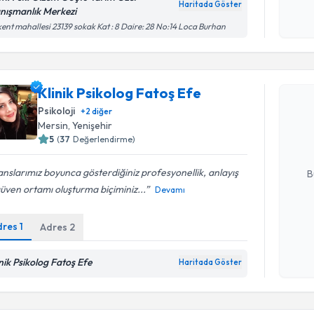
okudum
Haritada Göster
nışmanlık Merkezi
işlenm
ent mahallesi 23139 sokak Kat : 8 Daire: 28 No:14 Loca Burhan
Randevu T
Klinik Psikolog Fatoş Efe
Klinik Psi
Psikoloji
+
2
diğer
Size bu uzm
Mersin
, Yenişehir
hazırlandığ
5
(
37
Değerlendirme)
E-posta Ad
nslarımız boyunca gösterdiğiniz profesyonellik, anlayış
B
üven ortamı oluşturma biçiminiz...
Devamı
Kişisel
dres
1
Adres
2
okudum
işlenm
inik Psikolog Fatoş Efe
Haritada Göster
Randevu T