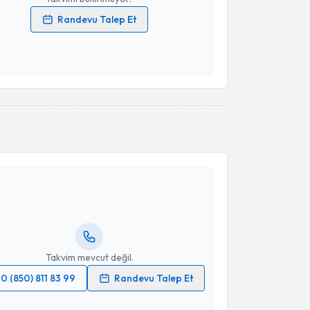
Randevu Talep Et
 verilerimin işlenmesine ilişkin
Aydınlatma Metni
'ni
 ve kişisel verilerimin belirtilen kapsamda
esini kabul ediyorum.
Takvim Talebini Gönder
akvimi Talebi
 Gizem Göçtü Yarım
için randevu takvimi talebi
Size bu uzmandan randevu almanız için bir takvim
ında e-posta ile bilgilendireceğiz.
resiniz
Takvim mevcut değil.
0 (850) 811 83 99
Randevu Talep Et
 verilerimin işlenmesine ilişkin
Aydınlatma Metni
'ni