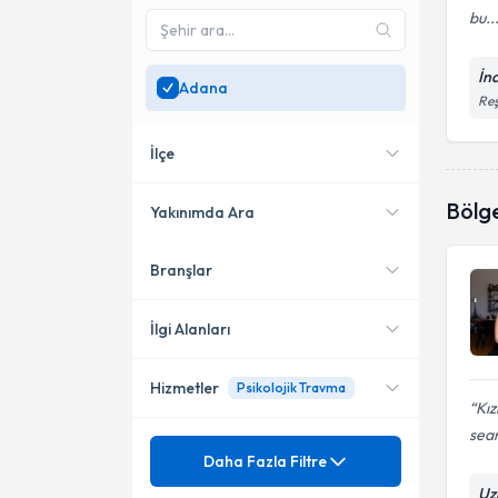
bu..
İna
Adana
Reş
İlçe
Bölg
Yakınımda Ara
Branşlar
Konumuma yakın uzmanları
Seyhan
göster
İlgi Alanları
Hizmetler
Psikolojik Travma
Psikoloji
Kız
sean
Mezuniyet
AGTE Ankara Gelişim
Daha Fazla Filtre
Envanteri
Uz