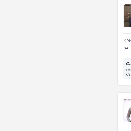
Oka
de..
On
Lim
No: