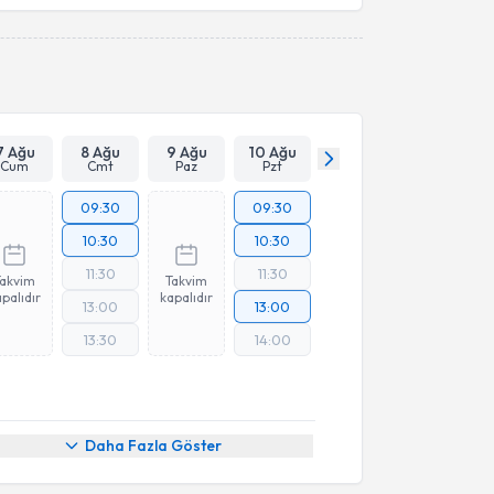
7 Ağu
8 Ağu
9 Ağu
10 Ağu
Cum
Cmt
Paz
Pzt
09:30
09:30
10:30
10:30
11:30
11:30
Takvim
Takvim
palıdır
kapalıdır
13:00
13:00
13:30
14:00
Daha Fazla Göster