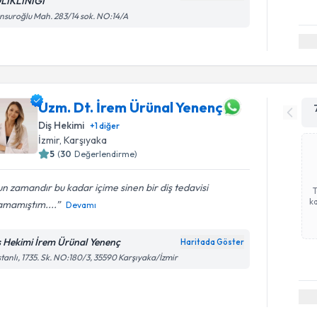
LİKLİNİĞİ
suroğlu Mah. 283/14 sok. NO:14/A
Uzm. Dt. İrem Ürünal Yenenç
Diş Hekimi
+
1
diğer
İzmir
, Karşıyaka
5
(
30
Değerlendirme)
n zamandır bu kadar içime sinen bir diş tedavisi
ka
amamıştım....
Devamı
ş Hekimi İrem Ürünal Yenenç
Haritada Göster
tanlı, 1735. Sk. NO:180/3, 35590 Karşıyaka/İzmir