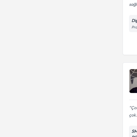
sağlı
Di
Pro
Çok
çok.
SM