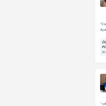
Ca
Açık
ÖZ
PO
30 
yıl