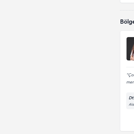
Bölg
Çok
mem
Dt
Ala