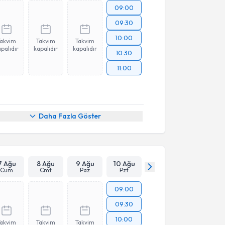
09:00
09:30
10:00
Takvim
Takvim
Takvim
palıdır
kapalıdır
kapalıdır
10:30
11:00
Daha Fazla Göster
7 Ağu
8 Ağu
9 Ağu
10 Ağu
Cum
Cmt
Paz
Pzt
09:00
09:30
10:00
Takvim
Takvim
Takvim