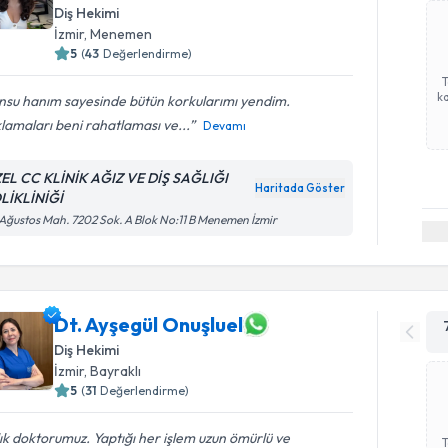
Diş Hekimi
İzmir
, Menemen
5
(
43
Değerlendirme)
ka
nsu hanım sayesinde bütün korkularımı yendim.
lamaları beni rahatlaması ve...
Devamı
EL CC KLİNİK AĞIZ VE DİŞ SAĞLIĞI
Haritada Göster
LİKLİNİĞİ
Ağustos Mah. 7202 Sok. A Blok No:11 B Menemen İzmir
Dt. Ayşegül Onuşluel
Diş Hekimi
İzmir
, Bayraklı
5
(
31
Değerlendirme)
lık doktorumuz. Yaptığı her işlem uzun ömürlü ve