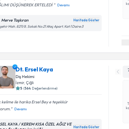
ka
LIMI DÜŞÜNEREK ERTELEDİ
Devamı
. Merve Taşkıran
Haritada Göster
şehir Mah. 8211/8. Sokak No:21 Ataç Apart. Kat:1 Daire:3
Dt. Ersel Kaya
Diş Hekimi
İzmir
, Çiğli
5
(
564
Değerlendirme)
 kelime ile harika Ersel Bey e teşekkür
ka
yorum.
Devamı
SEL KAYA / KEREM KISA ÖZEL AĞIZ VE
Haritada Göster