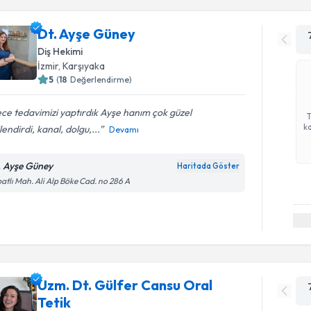
Dt. Ayşe Güney
Diş Hekimi
İzmir
, Karşıyaka
5
(
18
Değerlendirme)
ece tedavimizi yaptırdık Ayşe hanım çok güzel
ka
ilendirdi, kanal, dolgu,...
Devamı
. Ayşe Güney
Haritada Göster
atlı Mah. Ali Alp Böke Cad. no 286 A
Uzm. Dt. Gülfer Cansu Oral
Tetik