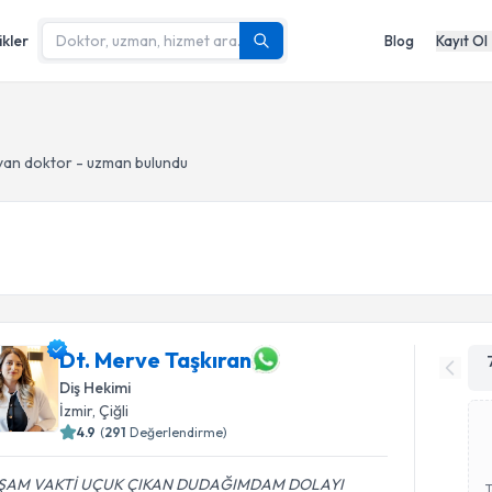
ikler
Blog
Kayıt Ol
yan doktor - uzman bulundu
Dt. Merve Taşkıran
Diş Hekimi
İzmir
, Çiğli
4.9
(
291
Değerlendirme)
ŞAM VAKTİ UÇUK ÇIKAN DUDAĞIMDAM DOLAYI