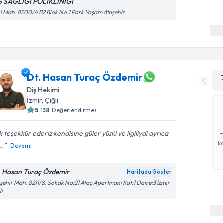
Ş SAĞLIĞI POLİKLİNİĞİ
i Mah. 8200/4 B2 Blok No:1 Park Yaşam Ataşehir
Dt. Hasan Turaç Özdemir
Diş Hekimi
İzmir
, Çiğli
5
(
38
Değerlendirme)
 teşekkür ederiz kendisine güler yüzlü ve ilgiliydi ayrıca
ka
..
Devamı
. Hasan Turaç Özdemir
Haritada Göster
şehir Mah. 8211/8. Sokak No:21 Ataç Apartmanı Kat:1 Daire:3 İzmir
li