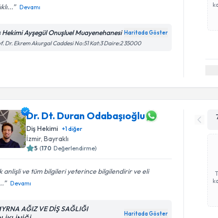
ka
klı...
Devamı
ş Hekimi Ayşegül Onuşluel Muayenehanesi
Haritada Göster
f. Dr. Ekrem Akurgal Caddesi No:51 Kat:3 Daire:2 35000
Dr. Dt. Duran Odabaşıoğlu
Diş Hekimi
+
1
diğer
İzmir
, Bayraklı
5
(
170
Değerlendirme)
 anlişli ve tüm bilgileri yeterince bilgilendirir ve eli
ka
..
Devamı
YRNA AĞIZ VE DİŞ SAĞLIĞI
Haritada Göster