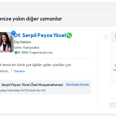
enize yakın diğer uzmanlar
Dt. Serpil Feyza Yücel
Diş Hekimi
İzmir
, Karşıyaka
5
(
300
Değerlendirme)
 temiz bir klinik çok ilgililer güler yüzlüler çok
ka
nun...
Devamı
. Serpil Feyza Yücel Özel Muayenehanesi
Haritada Göster
ybey Mahallesi 1673 Sokak No:1/A