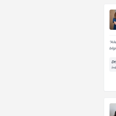
Ail
bilg
Dt
İmb