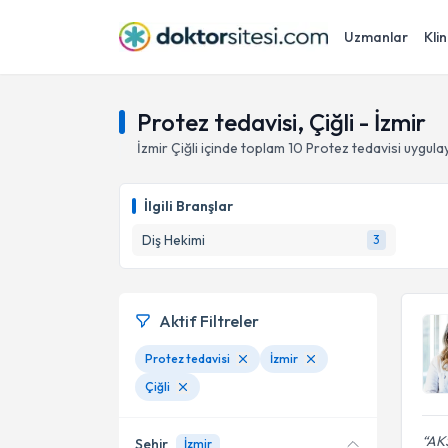
Uzmanlar
Klin
Protez tedavisi, Çiğli - İzmir
İzmir
Çiğli
içinde toplam
10
Protez tedavisi
uygula
İlgili Branşlar
Diş Hekimi
3
Aktif Filtreler
Protez tedavisi
İzmir
Çiğli
AK
Şehir
İzmir