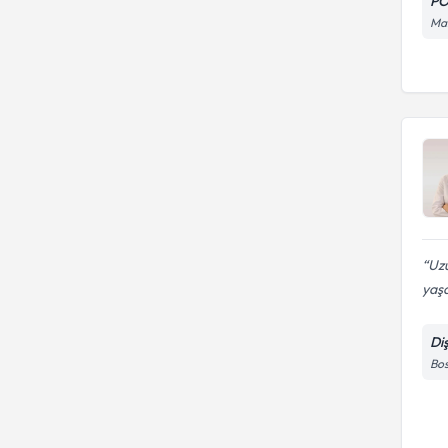
PO
Man
Uzu
yaş
Di
Bos