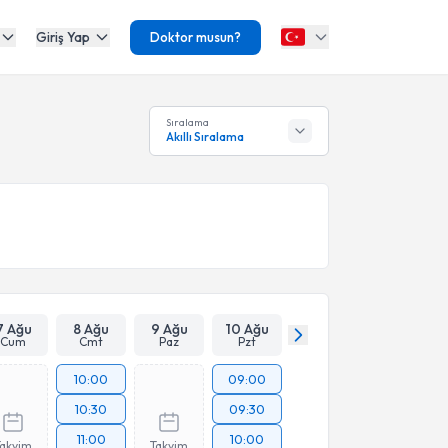
Giriş Yap
Doktor musun?
Sıralama
Akıllı Sıralama
7 Ağu
8 Ağu
9 Ağu
10 Ağu
Cum
Cmt
Paz
Pzt
10:00
09:00
10:30
09:30
11:00
10:00
Takvim
Takvim