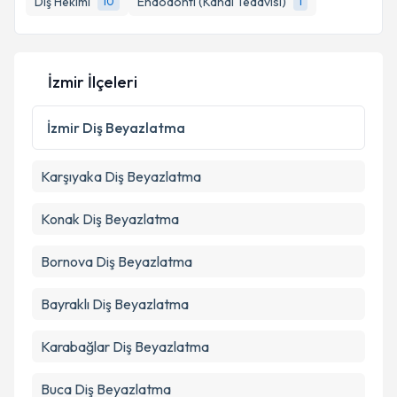
Diş Hekimi
Endodonti (Kanal Tedavisi)
10
1
E-posta Adresiniz
İzmir İlçeleri
Kişisel verilerimin işlenmesine ilişkin
Aydınlatma
İzmir
Diş Beyazlatma
Metni
'ni okudum ve kişisel verilerimin belirtilen
kapsamda işlenmesini kabul ediyorum.
Karşıyaka
Diş Beyazlatma
Takvim Talebini Gönder
Konak
Diş Beyazlatma
Bornova
Diş Beyazlatma
Bayraklı
Diş Beyazlatma
Karabağlar
Diş Beyazlatma
Buca
Diş Beyazlatma