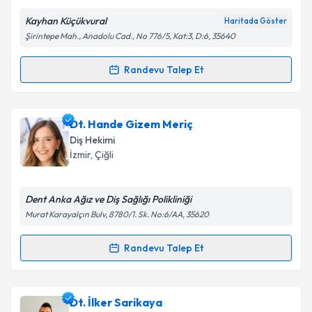
Metni
'ni okudum ve kişisel verilerimin belirtilen
Kayhan Küçükvural
Haritada Göster
kapsamda işlenmesini kabul ediyorum.
Şirintepe Mah., Anadolu Cad., No 776/5, Kat:3, D:6, 35640
Takvim Talebini Gönder
Randevu Talep Et
Randevu Takvimi Talebi
Dt. Kayhan Küçükvural
için randevu takvimi talebi
Dt. Hande Gizem Meriç
oluşturun. Size bu uzmandan randevu almanız için bir
Diş Hekimi
takvim hazırlandığında e-posta ile bilgilendireceğiz.
İzmir
, Çiğli
E-posta Adresiniz
Dent Anka Ağız ve Diş Sağlığı Polikliniği
Murat Karayalçın Bulv, 8780/1. Sk. No:6/AA, 35620
Kişisel verilerimin işlenmesine ilişkin
Aydınlatma
Randevu Talep Et
Randevu Takvimi Talebi
Metni
'ni okudum ve kişisel verilerimin belirtilen
kapsamda işlenmesini kabul ediyorum.
Dt. Hande Gizem Meriç
için randevu takvimi talebi
Dt. İlker Sarikaya