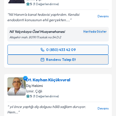
5
(
1
Değerlendirme)
Nil Hanım’a kanal tedavisi yaptırdım. Kendisi
Devamı
endodonti konusunun ehli gerçekten....
Nil Yalçınkaya Özel Muayenehanesi
Haritada Göster
Ataşehir mah. 8019/11 sokak no:54 D:2
0 (850) 433 42 09
Randevu Takvimi Talebi
Randevu Talep Et
Dt. Nil Yalçınkaya
için randevu takvimi talebi
oluşturun. Size bu uzmandan randevu almanız için bir
Dt. Kayhan Küçükvural
takvim hazırlandığında e-posta ile bilgilendireceğiz.
Diş Hekimi
E-posta Adresiniz
İzmir
, Çiğli
5
(
1
Değerlendirme)
yıl önce yaptığı diş dolgusu hâlâ sağlam duruyor.
Devamı
Hem...
Kişisel verilerimin işlenmesine ilişkin
Aydınlatma