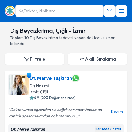
Doktor, klinik ara...
Diş Beyazlatma, Çiğli - İzmir
Toplam
10
Diş Beyazlatma
tedavisi yapan doktor - uzman
bulundu
Filtrele
Akıllı Sıralama
Dt. Merve Taşkıran
Diş Hekimi
İzmir
, Çiğli
4.9
(
293
Değerlendirme)
Doktorumun ilgisinden ve sağlık sorunum hakkında
Devamı
yaptığı açıklamalardan çok memnun...
Dt. Merve Taşkıran
Haritada Göster