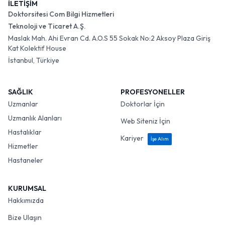
İLETİŞİM
Doktorsitesi Com Bilgi Hizmetleri
Teknoloji ve Ticaret A.Ş.
Maslak Mah. Ahi Evran Cd. A.O.S 55 Sokak No:2 Aksoy Plaza Giriş
Kat Kolektif House
İstanbul, Türkiye
SAĞLIK
PROFESYONELLER
Uzmanlar
Doktorlar İçin
Uzmanlık Alanları
Web Siteniz İçin
Hastalıklar
Kariyer
İşe Alım
Hizmetler
Hastaneler
KURUMSAL
Hakkımızda
Bize Ulaşın