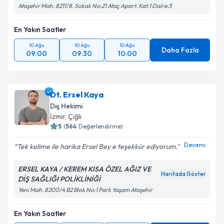
Ataşehir Mah. 8211/8. Sokak No:21 Ataç Apart. Kat:1 Daire:3
En Yakın Saatler
10 Ağu
10 Ağu
10 Ağu
Daha Fazla
09:00
09:30
10:00
Dt. Ersel Kaya
Diş Hekimi
İzmir
, Çiğli
5
(
564
Değerlendirme)
Devamı
Tek kelime ile harika Ersel Bey e teşekkür ediyorum.
ERSEL KAYA / KEREM KISA ÖZEL AĞIZ VE
Haritada Göster
DİŞ SAĞLIĞI POLİKLİNİĞİ
Yeni Mah. 8200/4 B2 Blok No:1 Park Yaşam Ataşehir
En Yakın Saatler