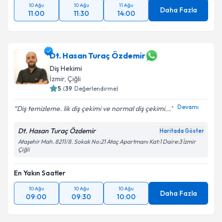
10 Ağu
10 Ağu
11 Ağu
Daha Fazla
11:00
11:30
14:00
Dt. Hasan Turaç Özdemir
Diş Hekimi
İzmir
, Çiğli
5
(
39
Değerlendirme)
Devamı
Diş temizleme. lik diş çekimi ve normal diş çekimi...
Dt. Hasan Turaç Özdemir
Haritada Göster
Ataşehir Mah. 8211/8. Sokak No:21 Ataç Apartmanı Kat:1 Daire:3 İzmir
Çiğli
En Yakın Saatler
10 Ağu
10 Ağu
10 Ağu
Daha Fazla
09:00
09:30
10:00