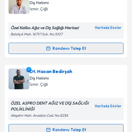
oluşturun. Size bu uzmandan randevu almanız için bir
Takvim Talebini Gönder
Diş Hekimi
takvim hazırlandığında e-posta ile bilgilendireceğiz.
İzmir
, Çiğli
E-posta Adresiniz
Özel Kaliko Ağız ve Diş Sağlığı Merkezi
Haritada Göster
Balatçık Mah. 1671/1 Sok. No:1007
Kişisel verilerimin işlenmesine ilişkin
Aydınlatma
Randevu Talep Et
Randevu Takvimi Talebi
Metni
'ni okudum ve kişisel verilerimin belirtilen
kapsamda işlenmesini kabul ediyorum.
Dt. İlker Sarikaya
için randevu takvimi talebi
Dt. Hasan Bedirşah
oluşturun. Size bu uzmandan randevu almanız için bir
Takvim Talebini Gönder
Diş Hekimi
takvim hazırlandığında e-posta ile bilgilendireceğiz.
İzmir
, Çiğli
E-posta Adresiniz
ÖZEL ASPRO DENT AĞIZ VE DİŞ SAĞLIĞI
Haritada Göster
POLİKLİNİĞİ
Ataşehir Mah. Anadolu Cad. No:823A
Kişisel verilerimin işlenmesine ilişkin
Aydınlatma
Metni
'ni okudum ve kişisel verilerimin belirtilen
Randevu Talep Et