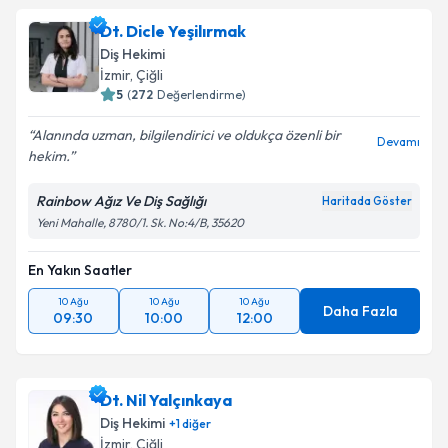
Dt. Dicle Yeşilırmak
Diş Hekimi
İzmir
, Çiğli
5
(
272
Değerlendirme)
Alanında uzman, bilgilendirici ve oldukça özenli bir
Devamı
hekim.
Rainbow Ağız Ve Diş Sağlığı
Haritada Göster
Yeni Mahalle, 8780/1. Sk. No:4/B, 35620
En Yakın Saatler
10 Ağu
10 Ağu
10 Ağu
Daha Fazla
09:30
10:00
12:00
Dt. Nil Yalçınkaya
Diş Hekimi
+
1
diğer
İzmir
, Çiğli