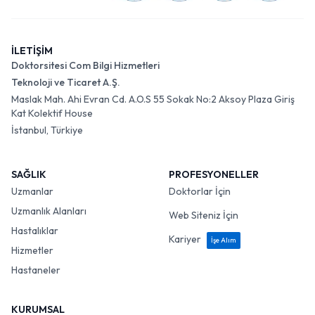
İLETİŞİM
Doktorsitesi Com Bilgi Hizmetleri
Teknoloji ve Ticaret A.Ş.
Maslak Mah. Ahi Evran Cd. A.O.S 55 Sokak No:2 Aksoy Plaza Giriş
Kat Kolektif House
İstanbul, Türkiye
SAĞLIK
PROFESYONELLER
Uzmanlar
Doktorlar İçin
Uzmanlık Alanları
Web Siteniz İçin
Hastalıklar
Kariyer
İşe Alım
Hizmetler
Hastaneler
KURUMSAL