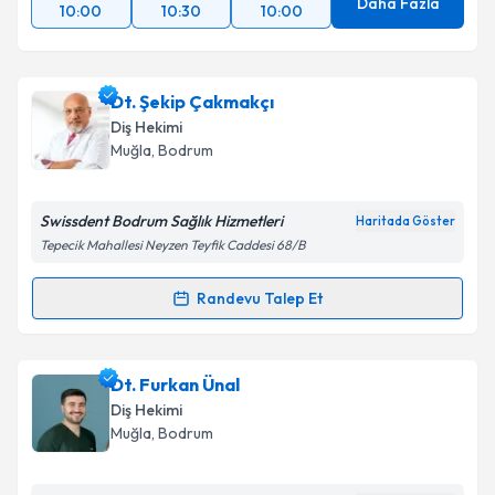
Daha Fazla
10:00
10:30
10:00
Dt. Şekip Çakmakçı
Diş Hekimi
Muğla
, Bodrum
Swissdent Bodrum Sağlık Hizmetleri
Haritada Göster
Tepecik Mahallesi Neyzen Teyfik Caddesi 68/B
Randevu Talep Et
Randevu Takvimi Talebi
Dt. Şekip Çakmakçı
için randevu takvimi talebi
Dt. Furkan Ünal
oluşturun. Size bu uzmandan randevu almanız için bir
Diş Hekimi
takvim hazırlandığında e-posta ile bilgilendireceğiz.
Muğla
, Bodrum
E-posta Adresiniz