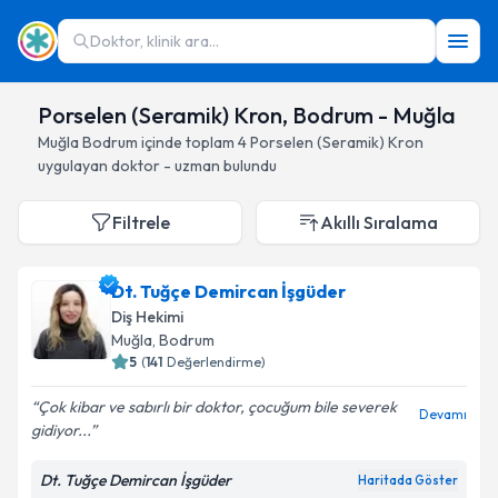
Doktor, klinik ara...
Porselen (Seramik) Kron, Bodrum - Muğla
Muğla
Bodrum
içinde toplam
4
Porselen (Seramik) Kron
uygulayan doktor - uzman bulundu
Filtrele
Akıllı Sıralama
Dt. Tuğçe Demircan İşgüder
Diş Hekimi
Muğla
, Bodrum
5
(
141
Değerlendirme)
Çok kibar ve sabırlı bir doktor, çocuğum bile severek
Devamı
gidiyor...
Dt. Tuğçe Demircan İşgüder
Haritada Göster