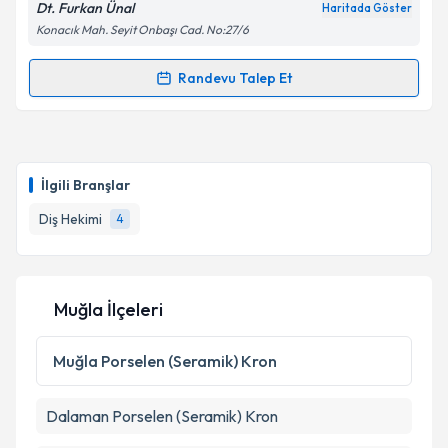
Dt. Furkan Ünal
Haritada Göster
Konacık Mah. Seyit Onbaşı Cad. No:27/6
Kişisel verilerimin işlenmesine ilişkin
Aydınlatma
Randevu Talep Et
Randevu Takvimi Talebi
Metni
'ni okudum ve kişisel verilerimin belirtilen
kapsamda işlenmesini kabul ediyorum.
Dt. Furkan Ünal
için randevu takvimi talebi oluşturun.
Size bu uzmandan randevu almanız için bir takvim
Takvim Talebini Gönder
İlgili Branşlar
hazırlandığında e-posta ile bilgilendireceğiz.
Diş Hekimi
4
E-posta Adresiniz
Muğla İlçeleri
Kişisel verilerimin işlenmesine ilişkin
Aydınlatma
Metni
'ni okudum ve kişisel verilerimin belirtilen
Muğla
Porselen (Seramik) Kron
kapsamda işlenmesini kabul ediyorum.
Dalaman
Porselen (Seramik) Kron
Takvim Talebini Gönder