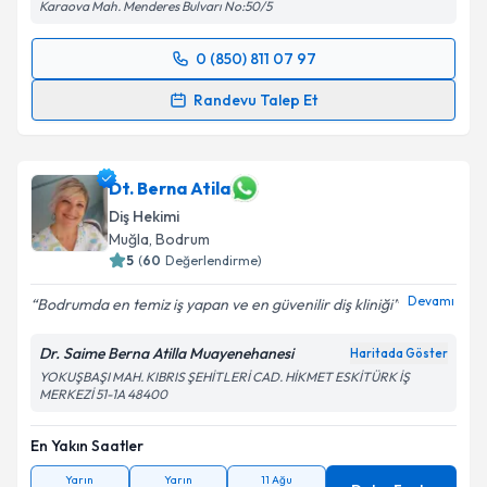
Karaova Mah. Menderes Bulvarı No:50/5
0 (850) 811 07 97
Randevu Takvimi Talebi
Randevu Talep Et
Dt. Tuğçe Demircan İşgüder
için randevu takvimi
talebi oluşturun. Size bu uzmandan randevu almanız
için bir takvim hazırlandığında e-posta ile
Dt. Berna Atila
bilgilendireceğiz.
Diş Hekimi
Muğla
, Bodrum
E-posta Adresiniz
5
(
60
Değerlendirme)
Devamı
Bodrumda en temiz iş yapan ve en güvenilir diş kliniği
Dr. Saime Berna Atilla Muayenehanesi
Haritada Göster
Kişisel verilerimin işlenmesine ilişkin
Aydınlatma
YOKUŞBAŞI MAH. KIBRIS ŞEHİTLERİ CAD. HİKMET ESKİTÜRK İŞ
Metni
'ni okudum ve kişisel verilerimin belirtilen
MERKEZİ 51-1A 48400
kapsamda işlenmesini kabul ediyorum.
En Yakın Saatler
Takvim Talebini Gönder
Yarın
Yarın
11 Ağu