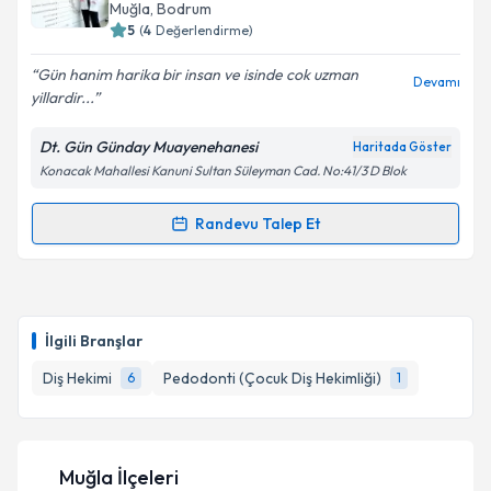
takvim hazırlandığında e-posta ile bilgilendireceğiz.
Muğla
, Bodrum
5
(
4
Değerlendirme)
E-posta Adresiniz
Gün hanim harika bir insan ve isinde cok uzman
Devamı
yillardir...
Dt. Gün Günday Muayenehanesi
Haritada Göster
Kişisel verilerimin işlenmesine ilişkin
Aydınlatma
Konacak Mahallesi Kanuni Sultan Süleyman Cad. No:41/3 D Blok
Metni
'ni okudum ve kişisel verilerimin belirtilen
kapsamda işlenmesini kabul ediyorum.
Randevu Talep Et
Randevu Takvimi Talebi
Takvim Talebini Gönder
Dt. Gün Günday
için randevu takvimi talebi oluşturun.
Size bu uzmandan randevu almanız için bir takvim
İlgili Branşlar
hazırlandığında e-posta ile bilgilendireceğiz.
Diş Hekimi
Pedodonti (Çocuk Diş Hekimliği)
6
1
E-posta Adresiniz
Muğla İlçeleri