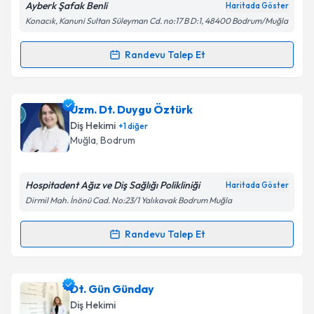
Ayberk Şafak Benli
Haritada Göster
Konacık, Kanuni Sultan Süleyman Cd. no:17 B D:1, 48400 Bodrum/Muğla
Kişisel verilerimin işlenmesine ilişkin
Aydınlatma
Randevu Talep Et
Randevu Takvimi Talebi
Metni
'ni okudum ve kişisel verilerimin belirtilen
kapsamda işlenmesini kabul ediyorum.
Dt. Ayberk Şafak Benli
için randevu takvimi talebi
Uzm. Dt. Duygu Öztürk
oluşturun. Size bu uzmandan randevu almanız için bir
Takvim Talebini Gönder
Diş Hekimi
+
1
diğer
takvim hazırlandığında e-posta ile bilgilendireceğiz.
Muğla
, Bodrum
E-posta Adresiniz
Hospitadent Ağız ve Diş Sağlığı Polikliniği
Haritada Göster
Dirmil Mah. İnönü Cad. No:23/1 Yalıkavak Bodrum Muğla
Kişisel verilerimin işlenmesine ilişkin
Aydınlatma
Randevu Talep Et
Randevu Takvimi Talebi
Metni
'ni okudum ve kişisel verilerimin belirtilen
kapsamda işlenmesini kabul ediyorum.
Uzm. Dt. Duygu Öztürk
için randevu takvimi talebi
Dt. Gün Günday
oluşturun. Size bu uzmandan randevu almanız için bir
Takvim Talebini Gönder
Diş Hekimi