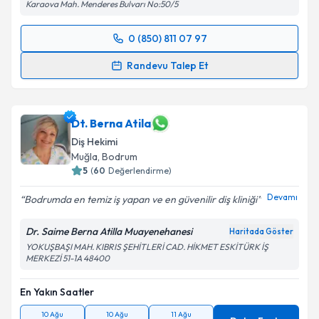
Karaova Mah. Menderes Bulvarı No:50/5
0 (850) 811 07 97
Randevu Takvimi Talebi
Randevu Talep Et
Dt. Tuğçe Demircan İşgüder
için randevu takvimi
talebi oluşturun. Size bu uzmandan randevu almanız
için bir takvim hazırlandığında e-posta ile
Dt. Berna Atila
bilgilendireceğiz.
Diş Hekimi
Muğla
, Bodrum
E-posta Adresiniz
5
(
60
Değerlendirme)
Devamı
Bodrumda en temiz iş yapan ve en güvenilir diş kliniği
Dr. Saime Berna Atilla Muayenehanesi
Haritada Göster
Kişisel verilerimin işlenmesine ilişkin
Aydınlatma
YOKUŞBAŞI MAH. KIBRIS ŞEHİTLERİ CAD. HİKMET ESKİTÜRK İŞ
Metni
'ni okudum ve kişisel verilerimin belirtilen
MERKEZİ 51-1A 48400
kapsamda işlenmesini kabul ediyorum.
En Yakın Saatler
Takvim Talebini Gönder
10 Ağu
10 Ağu
11 Ağu