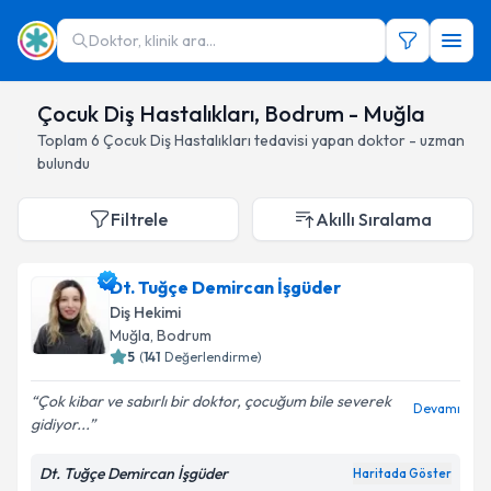
Doktor, klinik ara...
Çocuk Diş Hastalıkları, Bodrum - Muğla
Toplam
6
Çocuk Diş Hastalıkları
tedavisi yapan doktor - uzman
bulundu
Filtrele
Akıllı Sıralama
Dt. Tuğçe Demircan İşgüder
Diş Hekimi
Muğla
, Bodrum
5
(
141
Değerlendirme)
Çok kibar ve sabırlı bir doktor, çocuğum bile severek
Devamı
gidiyor...
Dt. Tuğçe Demircan İşgüder
Haritada Göster