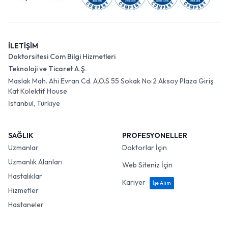
İLETİŞİM
Doktorsitesi Com Bilgi Hizmetleri
Teknoloji ve Ticaret A.Ş.
Maslak Mah. Ahi Evran Cd. A.O.S 55 Sokak No:2 Aksoy Plaza Giriş
Kat Kolektif House
İstanbul, Türkiye
SAĞLIK
PROFESYONELLER
Uzmanlar
Doktorlar İçin
Uzmanlık Alanları
Web Siteniz İçin
Hastalıklar
Kariyer
İşe Alım
Hizmetler
Hastaneler