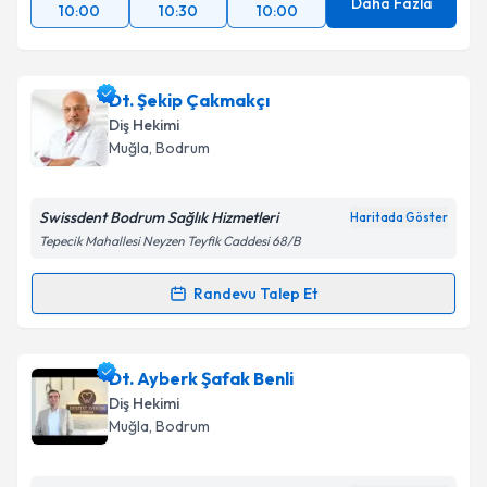
Daha Fazla
10:00
10:30
10:00
Dt. Şekip Çakmakçı
Diş Hekimi
Muğla
, Bodrum
Swissdent Bodrum Sağlık Hizmetleri
Haritada Göster
Tepecik Mahallesi Neyzen Teyfik Caddesi 68/B
Randevu Talep Et
Randevu Takvimi Talebi
Dt. Şekip Çakmakçı
için randevu takvimi talebi
Dt. Ayberk Şafak Benli
oluşturun. Size bu uzmandan randevu almanız için bir
Diş Hekimi
takvim hazırlandığında e-posta ile bilgilendireceğiz.
Muğla
, Bodrum
E-posta Adresiniz