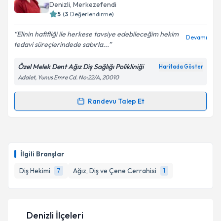
takvim hazırlandığında e-posta ile bilgilendireceğiz.
Denizli
, Merkezefendi
5
(
3
Değerlendirme)
E-posta Adresiniz
Elinin hafifliği ile herkese tavsiye edebileceğim hekim
Devamı
tedavi süreçlerindede sabırla...
Özel Melek Dent Ağız Diş Sağlığı Polikliniği
Haritada Göster
Kişisel verilerimin işlenmesine ilişkin
Aydınlatma
Adalet, Yunus Emre Cd. No:22/A, 20010
Metni
'ni okudum ve kişisel verilerimin belirtilen
kapsamda işlenmesini kabul ediyorum.
Randevu Talep Et
Randevu Takvimi Talebi
Takvim Talebini Gönder
Dt. Melek Çoban Göçtü
için randevu takvimi talebi
oluşturun. Size bu uzmandan randevu almanız için bir
İlgili Branşlar
takvim hazırlandığında e-posta ile bilgilendireceğiz.
Diş Hekimi
Ağız, Diş ve Çene Cerrahisi
7
1
E-posta Adresiniz
Denizli İlçeleri