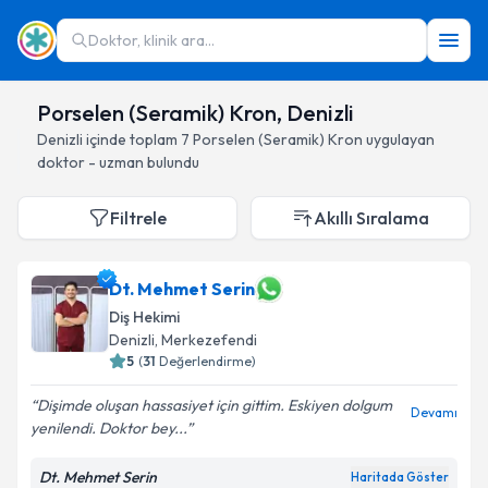
Doktor, klinik ara...
Porselen (Seramik) Kron, Denizli
Denizli
içinde toplam
7
Porselen (Seramik) Kron
uygulayan
doktor - uzman bulundu
Filtrele
Akıllı Sıralama
Dt. Mehmet Serin
Diş Hekimi
Denizli
, Merkezefendi
5
(
31
Değerlendirme)
Dişimde oluşan hassasiyet için gittim. Eskiyen dolgum
Devamı
yenilendi. Doktor bey...
Dt. Mehmet Serin
Haritada Göster