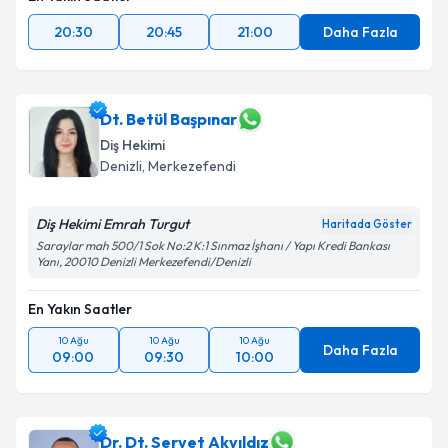
20:30
20:45
21:00
Daha Fazla
Dt. Betül Başpınar
Diş Hekimi
Denizli
, Merkezefendi
Diş Hekimi Emrah Turgut
Haritada Göster
Saraylar mah 500/1 Sok No:2 K:1 Sınmaz İşhanı / Yapı Kredi Bankası
Yanı, 20010 Denizli Merkezefendi/Denizli
En Yakın Saatler
10 Ağu
10 Ağu
10 Ağu
Daha Fazla
09:00
09:30
10:00
Dr. Dt. Servet Akyıldız