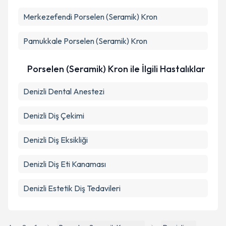
Kişisel verilerimin işlenmesine ilişkin
Aydınlatma
Merkezefendi
Metni
'ni okudum ve kişisel verilerimin belirtilen
Porselen (Seramik) Kron
kapsamda işlenmesini kabul ediyorum.
Pamukkale
Porselen (Seramik) Kron
Takvim Talebini Gönder
Porselen (Seramik) Kron ile İlgili Hastalıklar
Denizli Dental Anestezi
Denizli Diş Çekimi
Denizli Diş Eksikliği
Denizli Diş Eti Kanaması
Denizli Estetik Diş Tedavileri