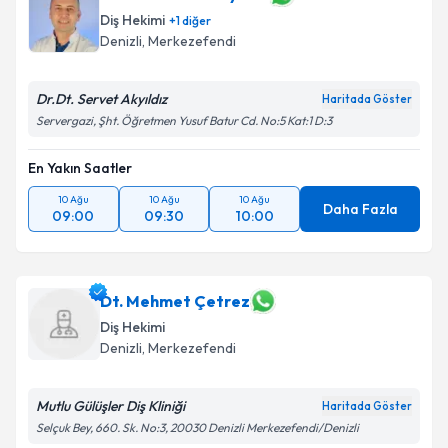
Diş Hekimi
+
1
diğer
Denizli
, Merkezefendi
Dr.Dt. Servet Akyıldız
Haritada Göster
Servergazi, Şht. Öğretmen Yusuf Batur Cd. No:5 Kat:1 D:3
En Yakın Saatler
10 Ağu
10 Ağu
10 Ağu
Daha Fazla
09:00
09:30
10:00
Dt. Mehmet Çetrez
Diş Hekimi
Denizli
, Merkezefendi
Mutlu Gülüşler Diş Kliniği
Haritada Göster
Selçuk Bey, 660. Sk. No:3, 20030 Denizli Merkezefendi/Denizli