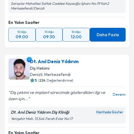
Saraylar Mahallesi Saltak Caddesi Kayaoğlu İşhanı No:19 Kat:2
Merkezefendi/Denizli
En Yakın Saatler
10 Ağu
10 Ağu
10 Ağu
Daha Fazla
09:00
09:30
12:00
Dt. Anıl Deniz Yıldırım
Diş Hekimi
Denizli
, Merkezefendi
5
(
224
Değerlendirme)
Diş çekimi ve implant sürecimde gösterdikleri ilgi ve
Devamı
özen için...
Dt. Anıl Deniz Yıldırım Diş Kliniği
Haritada Göster
Yenişehir Mah. 13.Sok.Ferah Evler No:17
En Yakın Saatler