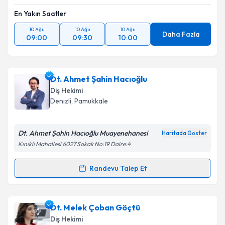
En Yakın Saatler
10 Ağu
10 Ağu
10 Ağu
Daha Fazla
09:00
09:30
10:00
Dt. Ahmet Şahin Hacıoğlu
Diş Hekimi
Denizli
, Pamukkale
Dt. Ahmet Şahin Hacıoğlu Muayenehanesi
Haritada Göster
Kınıklı Mahallesi 6027 Sokak No:19 Daire:4
Randevu Talep Et
Randevu Takvimi Talebi
Dt. Ahmet Şahin Hacıoğlu
için randevu takvimi talebi
Dt. Melek Çoban Göçtü
oluşturun. Size bu uzmandan randevu almanız için bir
Diş Hekimi