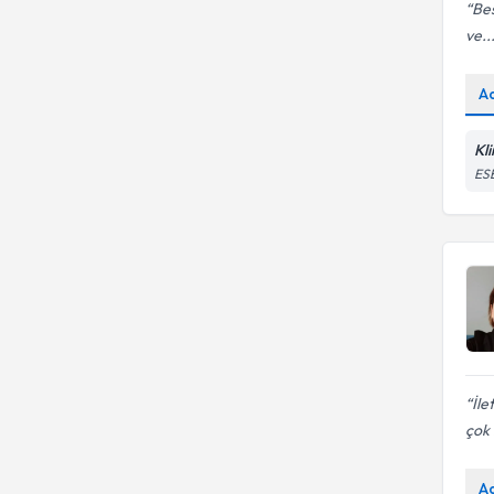
Bes
ve..
A
Kl
ES
İle
çok 
A