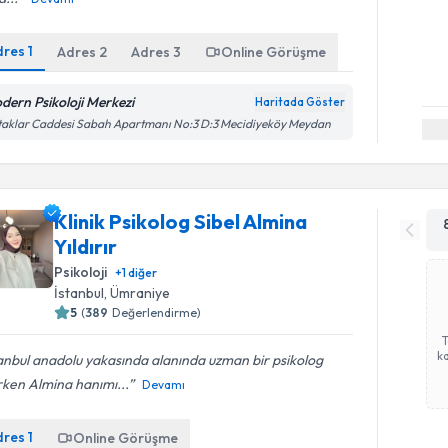
dres
1
Adres
2
Adres
3
Online Görüşme
dern Psikoloji Merkezi
Haritada Göster
aklar Caddesi Sabah Apartmanı No:3 D:3 Mecidiyeköy Meydan
Klinik Psikolog Sibel Almina
Yıldırır
Psikoloji
+
1
diğer
İstanbul
, Ümraniye
5
(
389
Değerlendirme)
ka
anbul anadolu yakasında alanında uzman bir psikolog
rken Almina hanımı...
Devamı
dres
1
Online Görüşme