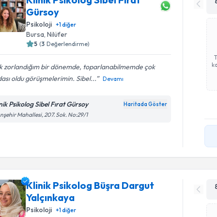
Gürsoy
Psikoloji
+
1
diğer
Bursa
, Nilüfer
5
(
3
Değerlendirme)
ka
k zorlandığım bir dönemde, toparlanabilmemde çok
ası oldu görüşmelerimin. Sibel...
Devamı
inik Psikolog Sibel Fırat Gürsoy
Haritada Göster
ınşehir Mahallesi, 207. Sok. No:29/1
Klinik Psikolog Büşra Dargut
Yalçınkaya
Psikoloji
+
1
diğer