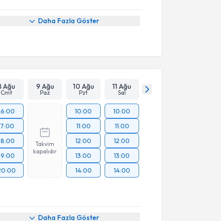
Daha Fazla Göster
8 Ağu
9 Ağu
10 Ağu
11 Ağu
Cmt
Paz
Pzt
Sal
16:00
10:00
10:00
17:00
11:00
11:00
18:00
12:00
12:00
Takvim
kapalıdır
19:00
13:00
13:00
20:00
14:00
14:00
Daha Fazla Göster