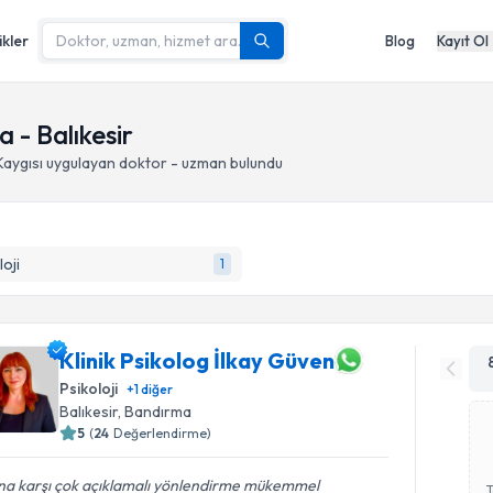
ikler
Blog
Kayıt Ol
 - Balıkesir
aygısı
uygulayan doktor - uzman bulundu
loji
1
Klinik Psikolog İlkay Güven
Psikoloji
+
1
diğer
Balıkesir
, Bandırma
5
(
24
Değerlendirme)
na karşı çok açıklamalı yönlendirme mükemmel