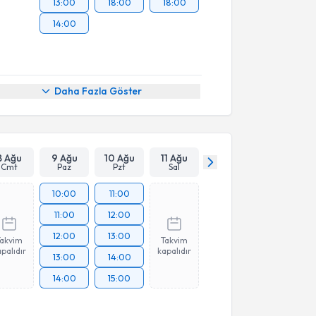
13:00
18:00
18:00
14:00
Daha Fazla Göster
8 Ağu
9 Ağu
10 Ağu
11 Ağu
Cmt
Paz
Pzt
Sal
10:00
11:00
11:00
12:00
12:00
13:00
Takvim
Takvim
palıdır
kapalıdır
13:00
14:00
14:00
15:00