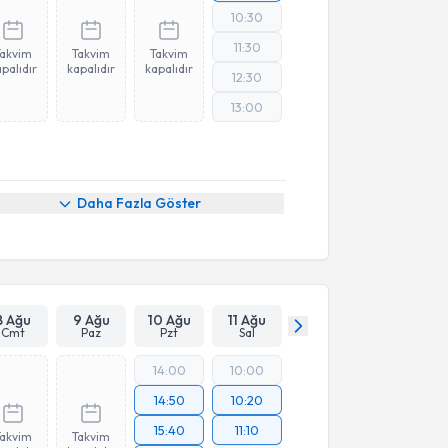
10:30
11:30
Takvim
Takvim
Takvim
palıdır
kapalıdır
kapalıdır
12:30
13:00
Daha Fazla Göster
8 Ağu
9 Ağu
10 Ağu
11 Ağu
Cmt
Paz
Pzt
Sal
14:00
10:00
14:50
10:20
15:40
11:10
Takvim
Takvim