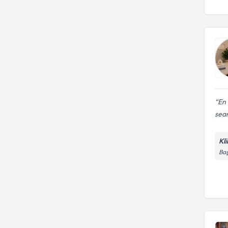
En 
sean
Kl
Baş