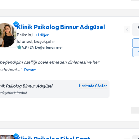
Klinik Psikolog Binnur Adıgüzel
Psikoloji
+
1
diğer
İstanbul
, Başakşehir
4.9
(
24
Değerlendirme)
beğendiğim özelliği acele etmeden dinlemesi ve her
sta beni...
Devamı
inik Psikolog Binnur Adıgüzel
Haritada Göster
akşehir/İstanbul
Klinik Psikolog Sibel Fırat