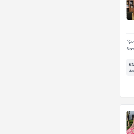
Ço
fayd
Kl
Alt