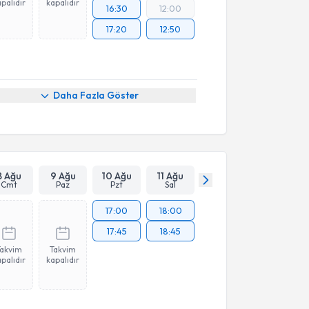
palıdır
kapalıdır
16:30
12:00
17:20
12:50
Daha Fazla Göster
8 Ağu
9 Ağu
10 Ağu
11 Ağu
Cmt
Paz
Pzt
Sal
17:00
18:00
17:45
18:45
Takvim
Takvim
palıdır
kapalıdır