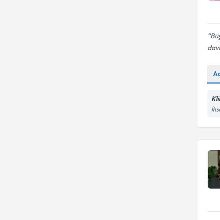
Büş
davr
A
Kl
İhs