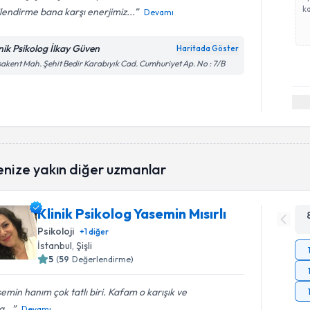
ka
ilendirme bana karşı enerjimiz...
Devamı
inik Psikolog İlkay Güven
Haritada Göster
akent Mah. Şehit Bedir Karabıyık Cad. Cumhuriyet Ap. No : 7/B
enize yakın diğer uzmanlar
Klinik Psikolog Yasemin Mısırlı
Psikoloji
+
1
diğer
İstanbul
, Şişli
5
(
59
Değerlendirme)
emin hanım çok tatlı biri. Kafam o karışık ve
...
Devamı