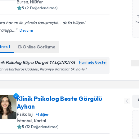
Bursa
, Nilüfer
5
(
9
Değerlendirme)
ka
ra hanım ile yılında tanışmıştık. . defa bilişsel
anışçı...
Devamı
dres
1
Online Görüşme
inik Psikolog Büşra Dargut YALÇINKAYA
Haritada Göster
aniye Barbaros Caddesi, İhsaniye, Kartallar Sk. no:4/1
Klinik Psikolog Beste Görgülü
Ayhan
Psikoloji
+
1
diğer
İstanbul
, Kartal
5
(
12
Değerlendirme)