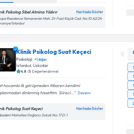
nik Psikolog Sibel Almina Yıldırır
Haritada Göster
upa Residence Yamanevler Mah. Dr Fazıl Küçük Cad. No:10 A2/24
aniye/İstanbul
Klinik Psikolog Suat Keçeci
Psikoloji
+
1
diğer
İstanbul
, Üsküdar
4.8
(
5
Değerlendirme)
at hocamla ilk görüşmeden itibaren kendimi
ılanmadan dinlenmiş hissettim. Süreci...
Devamı
inik Psikolog Suat Keçeci
Haritada Göster
badem Mahallesi Doğancı Sokak No: 17 D: 1