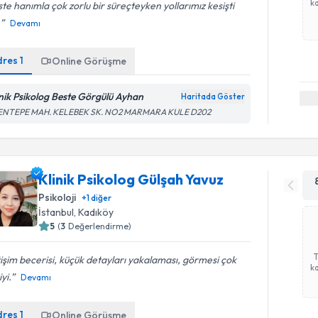
ka
te hanımla çok zorlu bir süreçteyken yollarımız kesişti
.
Devamı
dres
1
Online Görüşme
inik Psikolog Beste Görgülü Ayhan
Haritada Göster
ENTEPE MAH. KELEBEK SK. NO2 MARMARA KULE D202
Klinik Psikolog Gülşah Yavuz
Psikoloji
+
1
diğer
İstanbul
, Kadıköy
5
(
3
Değerlendirme)
tişim becerisi, küçük detayları yakalaması, görmesi çok
ka
iyi.
Devamı
dres
1
Online Görüşme