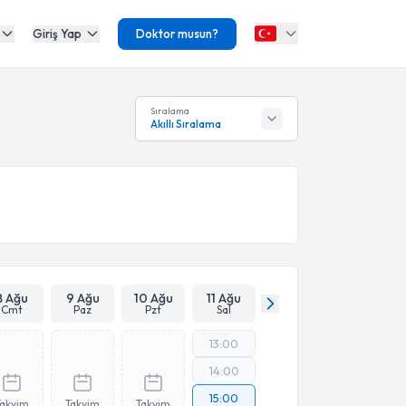
Giriş Yap
Doktor musun?
Sıralama
Akıllı Sıralama
8 Ağu
9 Ağu
10 Ağu
11 Ağu
Cmt
Paz
Pzt
Sal
13:00
14:00
15:00
Takvim
Takvim
Takvim