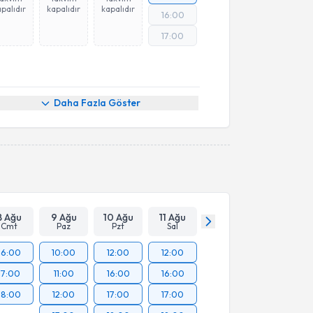
palıdır
kapalıdır
kapalıdır
16:00
17:00
Daha Fazla Göster
8 Ağu
9 Ağu
10 Ağu
11 Ağu
Cmt
Paz
Pzt
Sal
16:00
10:00
12:00
12:00
17:00
11:00
16:00
16:00
18:00
12:00
17:00
17:00