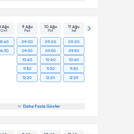
8 Ağu
9 Ağu
10 Ağu
11 Ağu
Cmt
Paz
Pzt
Sal
15:40
09:00
09:00
09:00
16:30
09:50
09:50
09:50
10:40
10:40
10:40
11:30
11:30
11:30
12:20
12:20
12:20
Daha Fazla Göster