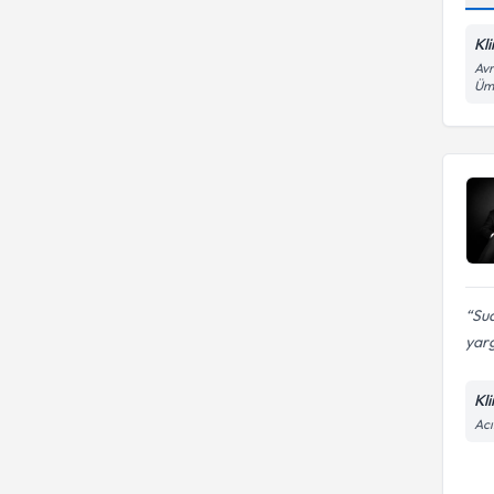
Kli
Avr
Ümr
Su
yarg
Kl
Acı