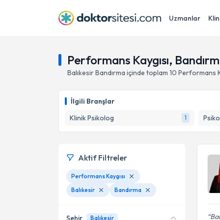
Uzmanlar
Klin
Performans Kaygısı, Bandırma
Balıkesir
Bandırma
içinde toplam
10
Performans K
İlgili Branşlar
Klinik Psikolog
Psiko
1
Aktif Filtreler
Performans Kaygısı
Balıkesir
Bandırma
Ba
Şehir
Balıkesir