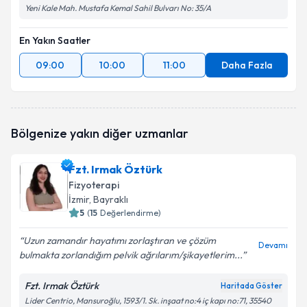
Yeni Kale Mah. Mustafa Kemal Sahil Bulvarı No: 35/A
En Yakın Saatler
09:00
10:00
11:00
Daha Fazla
Bölgenize yakın diğer uzmanlar
Fzt. Irmak Öztürk
Fizyoterapi
İzmir
, Bayraklı
5
(
15
Değerlendirme)
Uzun zamandır hayatımı zorlaştıran ve çözüm
Devamı
bulmakta zorlandığım pelvik ağrılarım/şikayetlerim...
Fzt. Irmak Öztürk
Haritada Göster
Lider Centrio, Mansuroğlu, 1593/1. Sk. inşaat no:4 iç kapı no:71, 35540