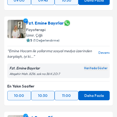
09:00
09:45
10:30
Daha Fazla
Fzt. Emine Bayırlar
Fizyoterapi
İzmir
, Çiğli
5
(
1
Değerlendirme)
Emine Hocam ile yollarımız sosyal medya üzerinden
Devamı
karşılaştı, iyi ki...
Fzt. Emine Bayırlar
Haritada Göster
Ataşehir Mah. 8216. sok no:36 K:2 D:7
En Yakın Saatler
10:00
10:30
11:00
Daha Fazla