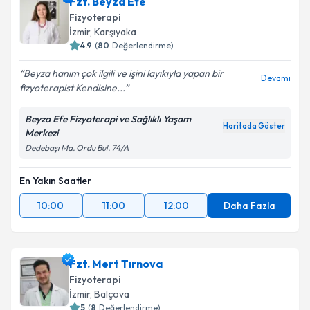
Fzt. Beyza Efe
Fizyoterapi
İzmir
, Karşıyaka
4.9
(
80
Değerlendirme)
Beyza hanım çok ilgili ve işini layıkıyla yapan bir
Devamı
fizyoterapist Kendisine...
Beyza Efe Fizyoterapi ve Sağlıklı Yaşam
Haritada Göster
Merkezi
Dedebaşı Ma. Ordu Bul. 74/A
En Yakın Saatler
10:00
11:00
12:00
Daha Fazla
Fzt. Mert Tırnova
Fizyoterapi
İzmir
, Balçova
5
(
8
Değerlendirme)