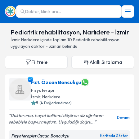
Doktor, klinik ara...
Pediatrik rehabilitasyon, Narlıdere - İzmir
İzmir
Narlıdere
içinde toplam
10
Pediatrik rehabilitasyon
uygulayan doktor - uzman bulundu
Filtrele
Akıllı Sıralama
Fzt. Özcan Boncukçu
Fizyoterapi
İzmir
, Narlıdere
5
(
4
Değerlendirme)
Doktoruma, hayat kalitemi düşüren diz ağrılarım
Devamı
sebebiyle başvurmuştum. Uyguladığı doğru...
Fizyoterapist Özcan Boncukçu
Haritada Göster