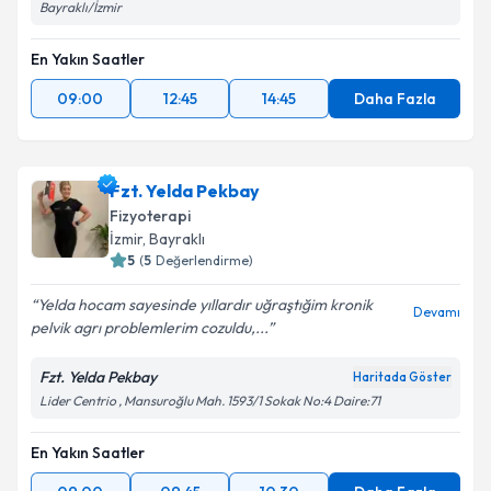
Bayraklı/İzmir
En Yakın Saatler
09:00
12:45
14:45
Daha Fazla
Fzt. Yelda Pekbay
Fizyoterapi
İzmir
, Bayraklı
5
(
5
Değerlendirme)
Yelda hocam sayesinde yıllardır uğraştığim kronik
Devamı
pelvik agrı problemlerim cozuldu,...
Fzt. Yelda Pekbay
Haritada Göster
Lider Centrio , Mansuroğlu Mah. 1593/1 Sokak No:4 Daire:71
En Yakın Saatler