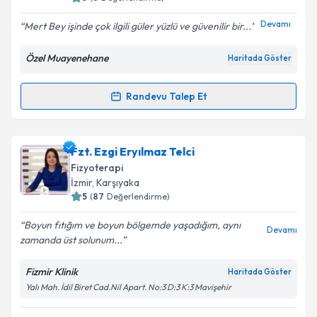
Devamı
Mert Bey işinde çok ilgili güler yüzlü ve güvenilir bir...
Özel Muayenehane
Haritada Göster
Randevu Talep Et
Randevu Takvimi Talebi
Fzt. Mert Tırnova
için randevu takvimi talebi
Fzt. Ezgi Eryılmaz Telci
oluşturun. Size bu uzmandan randevu almanız için bir
Fizyoterapi
takvim hazırlandığında e-posta ile bilgilendireceğiz.
İzmir
, Karşıyaka
5
(
87
Değerlendirme)
E-posta Adresiniz
Boyun fıtığım ve boyun bölgemde yaşadığım, aynı
Devamı
zamanda üst solunum...
Fizmir Klinik
Haritada Göster
Kişisel verilerimin işlenmesine ilişkin
Aydınlatma
Yalı Mah. İdil Biret Cad.Nil Apart. No:3 D:3 K:3 Mavişehir
Metni
'ni okudum ve kişisel verilerimin belirtilen
kapsamda işlenmesini kabul ediyorum.