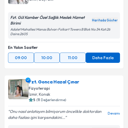
bilgilendireceğiz.
E-posta Adresiniz
Fzt. Gül Kamber Özel Sağlık Meslek Hizmet
Haritada Göster
Birimi
Adalet Mahallesi Manas Bulvarı Folkart Towers B Blok No:34 Kat:26
Daire:2605
Kişisel verilerimin işlenmesine ilişkin
Aydınlatma
En Yakın Saatler
Metni
'ni okudum ve kişisel verilerimin belirtilen
kapsamda işlenmesini kabul ediyorum.
09:00
10:00
11:00
Daha Fazla
Takvim Talebini Gönder
Fzt. Gonca Hazal Çınar
Fizyoterapi
İzmir
, Konak
5
(
11
Değerlendirme)
Onu nasıl anlatayım bilmiyorum öncelikle doktordan
Devamı
daha fazlası işini karşısındakini...