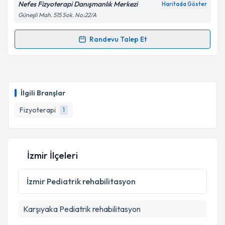
Nefes Fizyoterapi Danışmanlık Merkezi
Haritada Göster
Güneşli Mah. 515 Sok. No:22/A
Randevu Talep Et
Randevu Takvimi Talebi
Fzt. Gonca Hazal Çınar
için randevu takvimi talebi
oluşturun. Size bu uzmandan randevu almanız için bir
İlgili Branşlar
takvim hazırlandığında e-posta ile bilgilendireceğiz.
Fizyoterapi
1
E-posta Adresiniz
İzmir İlçeleri
Kişisel verilerimin işlenmesine ilişkin
Aydınlatma
Metni
'ni okudum ve kişisel verilerimin belirtilen
İzmir
Pediatrik rehabilitasyon
kapsamda işlenmesini kabul ediyorum.
Karşıyaka
Pediatrik rehabilitasyon
Takvim Talebini Gönder