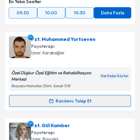
En Yakın Saatler
09:30
10:00
10:30
Daha Fazla
Takvim Talebini Gönder
Fzt. Muhammed Yurtseven
Fizyoterapi
İzmir
, Karabağlar
Özel Düşkur Özel Eğitim ve Rehabilitasyon
Haritada Göster
Merkezi
Bozyaka Mahallesi 3064. Sokak 11/B
Randevu Talep Et
Randevu Takvimi Talebi
Fzt. Muhammed Yurtseven
için randevu takvimi
Fzt. Gül Kamber
talebi oluşturun. Size bu uzmandan randevu almanız
Fizyoterapi
için bir takvim hazırlandığında e-posta ile
İzmir
, Bayraklı