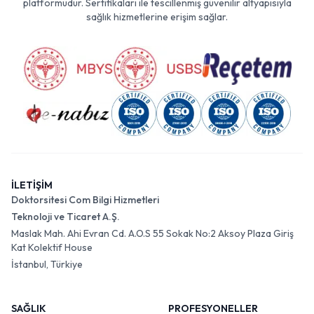
platformudur. Sertifikaları ile tescillenmiş güvenilir altyapısıyla
sağlık hizmetlerine erişim sağlar.
İLETİŞİM
Doktorsitesi Com Bilgi Hizmetleri
Teknoloji ve Ticaret A.Ş.
Maslak Mah. Ahi Evran Cd. A.O.S 55 Sokak No:2 Aksoy Plaza Giriş
Kat Kolektif House
İstanbul, Türkiye
SAĞLIK
PROFESYONELLER