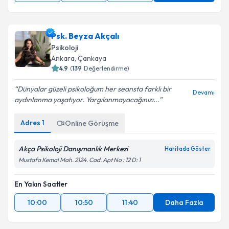
Psk. Beyza Akçalı
Psikoloji
Ankara
, Çankaya
4.9
(
139
Değerlendirme)
Dünyalar güzeli psikoloğum her seansta farklı bir
Devamı
aydınlanma yaşatıyor. Yargılanmayacağınızı...
Adres
1
Online Görüşme
Akça Psikoloji Danışmanlık Merkezi
Haritada Göster
Mustafa Kemal Mah. 2124. Cad. Apt No : 12 D: 1
En Yakın Saatler
10:00
10:50
11:40
Daha Fazla