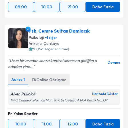
09:00
10:00
21:00
Daha Fazla
Psk. Cemre Sultan Damlacık
Psikoloji
+
1
diğer
Ankara
, Çankaya
5
(
132
Değerlendirme)
Uzun bir aradan sonra kontrol seansına gittiğim o
Devamı
odadan yine...
Adres
1
Online Görüşme
Alven Psikoloji
Haritada Göster
1443. Cadde Kızıl Irmak Mah. 1071 Usta Plaza A blok Kat:19 No: 137
En Yakın Saatler
10:00
11:00
12:00
Daha Fazla