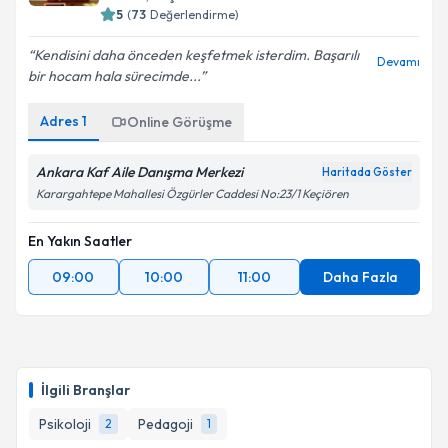
5
(
73
Değerlendirme)
Kendisini daha önceden keşfetmek isterdim. Başarılı
Devamı
bir hocam hala sürecimde...
Adres
1
Online Görüşme
Ankara Kaf Aile Danışma Merkezi
Haritada Göster
Karargahtepe Mahallesi Özgürler Caddesi No:23/1 Keçiören
En Yakın Saatler
09:00
10:00
11:00
Daha Fazla
İlgili Branşlar
Psikoloji
Pedagoji
2
1