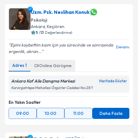
Uzm. Psk. Neslihan Konuk
Psikoloji
Ankara
, Keçiören
5
(
13
Değerlendirme)
Eşimi kaybettim kızım için yas sürecinde ve sonrasında
Devamı
ergenlik, akran...
Adres
1
Online Görüşme
Ankara Kaf Aile Danışma Merkezi
Haritada Göster
Karargahtepe Mahallesi Özgürler Caddesi No:23/1
En Yakın Saatler
09:00
10:00
11:00
Daha Fazla