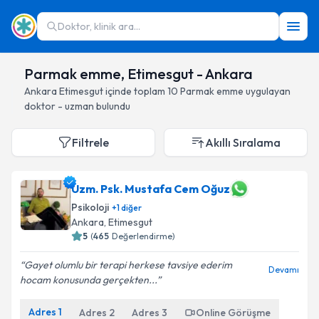
Doktor, klinik ara...
Parmak emme, Etimesgut - Ankara
Ankara
Etimesgut
içinde toplam
10
Parmak emme
uygulayan
doktor - uzman bulundu
Filtrele
Akıllı Sıralama
Uzm. Psk. Mustafa Cem Oğuz
Psikoloji
+
1
diğer
Ankara
, Etimesgut
5
(
465
Değerlendirme)
Gayet olumlu bir terapi herkese tavsiye ederim
Devamı
hocam konusunda gerçekten...
Adres
1
Adres
2
Adres
3
Online Görüşme