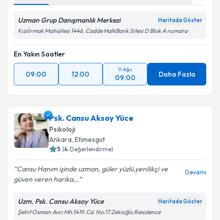
Uzman Grup Danışmanlık Merkezi
Haritada Göster
Kızılırmak Mahallesi 1446. Cadde HalkBank Sitesi D Blok A numara
En Yakın Saatler
11 Ağu
09:00
12:00
Daha Fazla
09:00
Psk. Cansu Aksoy Yüce
Psikoloji
Ankara
, Etimesgut
5
(
4
Değerlendirme)
Cansu Hanım işinde uzman, güler yüzlü,yenilikçi ve
Devamı
güven veren harika...
Uzm. Psk. Cansu Aksoy Yüce
Haritada Göster
Şehit Osman Avcı Mh.1419. Cd. No:17 Zekioğlu Residence