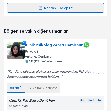
Randevu Talep Et
Randevu Takvimi Talebi
Psk. Cansu Aksoy Yüce
için randevu takvimi talebi
Bölgenize yakın diğer uzmanlar
oluşturun. Size bu uzmandan randevu almanız için bir
takvim hazırlandığında e-posta ile bilgilendireceğiz.
Klinik Psikolog Zehra Demirhan
E-posta Adresiniz
Psikoloji
Ankara
, Çankaya
4.9
(
128
Değerlendirme)
Kişisel verilerimin işlenmesine ilişkin
Aydınlatma
Kendime güvenle alakalı sorunlar yaşıyordum Psikolog
Devamı
Metni
'ni okudum ve kişisel verilerimin belirtilen
Zehra hocamı internetten buldum...
kapsamda işlenmesini kabul ediyorum.
Adres
1
Online Görüşme
Takvim Talebini Gönder
Uzm. Kl. Psk. Zehra Demirhan
Haritada Göster
Söğütözü Mah.