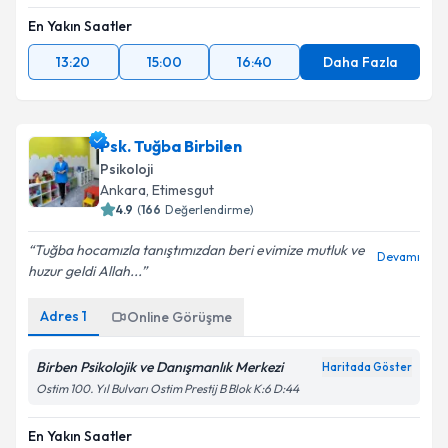
En Yakın Saatler
13:20
15:00
16:40
Daha Fazla
Psk. Tuğba Birbilen
Psikoloji
Ankara
, Etimesgut
4.9
(
166
Değerlendirme)
Tuğba hocamızla tanıştımızdan beri evimize mutluk ve
Devamı
huzur geldi Allah...
Adres
1
Online Görüşme
Birben Psikolojik ve Danışmanlık Merkezi
Haritada Göster
Ostim 100. Yıl Bulvarı Ostim Prestij B Blok K:6 D:44
En Yakın Saatler