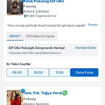
Klinik Psikolog Elif Ülkü
Psikoloji
Ankara
, Çankaya
5
(
80
Değerlendirme)
Devamı
Soru cevap şeklinde tespit amaçlı bir görüşme yapıldı
Adres
1
Online Görüşme
Elif Ülkü Psikolojik Danışmanlık Merkezi
Haritada Göster
Yıldızevler Mah.708. Cad 8/B Kat:3 Daire:4
En Yakın Saatler
09:00
10:00
11:00
Daha Fazla
Uzm. Psk. Tuğçe Vural
Psikoloji
Ankara
, Keçiören