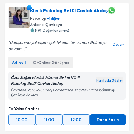
Klinik Psikolog Betül Cavlak Akdaş
Psikoloji
+
1
diğer
Ankara
, Çankaya
5
(
9
Değerlendirme)
danışanına yaklaşımı çok iyi olan bir uzman Gelmeye
Devamı
devam...
Adres
1
Online Görüşme
Özel Sağlık Meslek Hizmet Birimi Klinik
Haritada Göster
Psikolog Betül Cavlak Akdaş
Ümit Mah. 2512.Sok. Oranj Homeoffiece Bina No:1 Daire:15Ümitköy
Çankaya Ankara
En Yakın Saatler
10:00
11:00
12:00
Daha Fazla