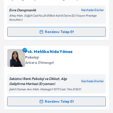
Evre Danışmanlık
Haritada Göster
Kişisel verilerimin işlenmesine ilişkin
Aydınlatma
Altay Mah. Söğüt Cad No:24 B Blok Kat:8 Daire:52 (Vizyon Prestige
Metni
'ni okudum ve kişisel verilerimin belirtilen
Konutları)
kapsamda işlenmesini kabul ediyorum.
Randevu Talep Et
Randevu Takvimi Talebi
Takvim Talebini Gönder
Uzm. Psk. F. Görkem Kılınç
için randevu takvimi
Psk. Mehlika Nida Yılmaz
talebi oluşturun. Size bu uzmandan randevu almanız
Psikoloji
için bir takvim hazırlandığında e-posta ile
Ankara
, Etimesgut
bilgilendireceğiz.
E-posta Adresiniz
Sekizinci Renk Psikoloji ve Dikkat, Algı
Haritada Göster
Geliştirme Merkezi (Eryaman)
Şehit Osman Avcı Mah. Malazgirt 1071 Cad. 1 No:51 B/D
Kişisel verilerimin işlenmesine ilişkin
Aydınlatma
Randevu Talep Et
Randevu Takvimi Talebi
Metni
'ni okudum ve kişisel verilerimin belirtilen
kapsamda işlenmesini kabul ediyorum.