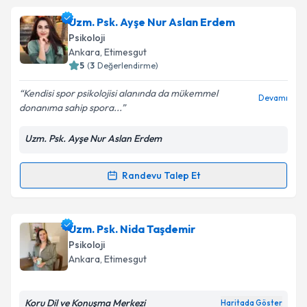
Psk. Mehlika Nida Yılmaz
için randevu takvimi talebi
Uzm. Psk. Ayşe Nur Aslan Erdem
oluşturun. Size bu uzmandan randevu almanız için bir
Takvim Talebini Gönder
Psikoloji
takvim hazırlandığında e-posta ile bilgilendireceğiz.
Ankara
, Etimesgut
5
(
3
Değerlendirme)
E-posta Adresiniz
Kendisi spor psikolojisi alanında da mükemmel
Devamı
donanıma sahip spora...
Uzm. Psk. Ayşe Nur Aslan Erdem
Kişisel verilerimin işlenmesine ilişkin
Aydınlatma
Metni
'ni okudum ve kişisel verilerimin belirtilen
kapsamda işlenmesini kabul ediyorum.
Randevu Talep Et
Randevu Takvimi Talebi
Takvim Talebini Gönder
Uzm. Psk. Ayşe Nur Aslan Erdem
için randevu
Uzm. Psk. Nida Taşdemir
takvimi talebi oluşturun. Size bu uzmandan randevu
Psikoloji
almanız için bir takvim hazırlandığında e-posta ile
Ankara
, Etimesgut
bilgilendireceğiz.
E-posta Adresiniz
Koru Dil ve Konuşma Merkezi
Haritada Göster