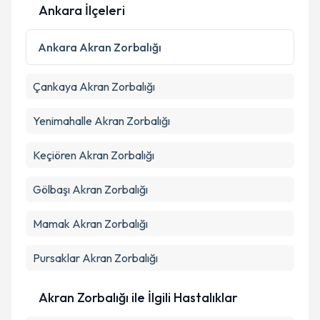
Ankara İlçeleri
Kişisel verilerimin işlenmesine ilişkin
Aydınlatma
Metni
'ni okudum ve kişisel verilerimin belirtilen
Ankara
Akran Zorbalığı
kapsamda işlenmesini kabul ediyorum.
Çankaya
Akran Zorbalığı
Takvim Talebini Gönder
Yenimahalle
Akran Zorbalığı
Keçiören
Akran Zorbalığı
Gölbaşı
Akran Zorbalığı
Mamak
Akran Zorbalığı
Pursaklar
Akran Zorbalığı
Akran Zorbalığı ile İlgili Hastalıklar