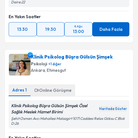
Daire:22
En Yakın Saatler
8 Ağu
13:30
19:30
Daha Fazla
13:00
Klinik Psikolog Büşra Gülsün Şimşek
Psikoloji
+
1
diğer
Ankara
, Etimesgut
Adres
1
Online Görüşme
Klinik Psikolog Büşra Gülsün Şimşek Özel
Haritada Göster
Sağlık Meslek Hizmet Birimi
Şehit Osman Avcı Mahallesi Malazgirt 1071 Caddesi Relax Göksu C Blok
D:26