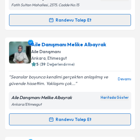
Fatih Sultan Mahallesi, 2375. Cadde No:15
Randevu Talep Et
Randevu Takvimi Talebi
Kişisel verilerimin işlenmesine ilişkin
Aydınlatma
Metni
'ni okudum ve kişisel verilerimin belirtilen
kapsamda işlenmesini kabul ediyorum.
Uzm. Psk. Nida Taşdemir
için randevu takvimi talebi
Aile Danışmanı Melike Albayrak
oluşturun. Size bu uzmandan randevu almanız için bir
Aile Danışmanı
takvim hazırlandığında e-posta ile bilgilendireceğiz.
Takvim Talebini Gönder
Ankara
, Etimesgut
5
(
39
Değerlendirme)
E-posta Adresiniz
Seanslar boyunca kendimi gerçekten anlaşılmış ve
Devamı
güvende hissettim. Yaklaşımı çok...
Aile Danışmanı Melike Albayrak
Haritada Göster
Kişisel verilerimin işlenmesine ilişkin
Aydınlatma
Ankara/Etimesgut
Metni
'ni okudum ve kişisel verilerimin belirtilen
kapsamda işlenmesini kabul ediyorum.
Randevu Talep Et
Randevu Takvimi Talebi
Takvim Talebini Gönder