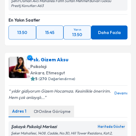
Şehit Osman Avcı Mahallesi Fatih Sultan Mehmet Bulvarı Göksu
Prestij Konutları A63
En Yakın Saatler
Yarın
13:50
15:45
Daha Fazla
13:50
Psk. Gizem Aksu
Psikoloji
Ankara
, Etimesgut
5
(
270
Değerlendirme)
yıldır gidiyorum Gizem Hocamıza. Kesinlikle öneririm.
Devamı
Hem çok anlayışlı...
Adres
1
Online Görüşme
Şakayık Psikoloji Merkezi
Haritada Göster
Şeker Mahallesi, 1408. Cadde, No:30, Hill Tower Rezidans, Kat:2,