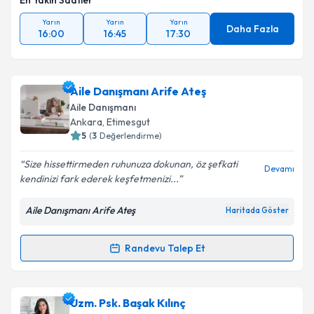
En Yakın Saatler
Yarın
Yarın
Yarın
Daha Fazla
16:00
16:45
17:30
Aile Danışmanı Arife Ateş
Aile Danışmanı
Ankara
, Etimesgut
5
(
3
Değerlendirme)
Size hissettirmeden ruhunuza dokunan, öz şefkati
Devamı
kendinizi fark ederek keşfetmenizi...
Aile Danışmanı Arife Ateş
Haritada Göster
Randevu Talep Et
Randevu Takvimi Talebi
Aile Danışmanı Arife Ateş
için randevu takvimi talebi
Uzm. Psk. Başak Kılınç