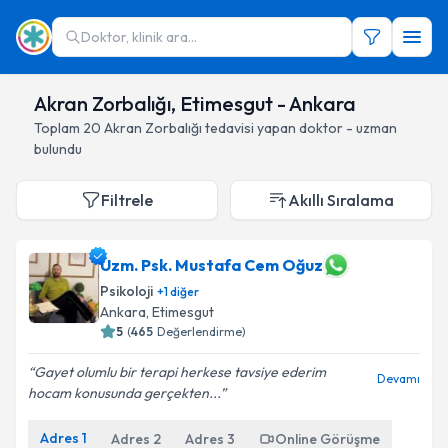
Doktor, klinik ara...
Akran Zorbalığı, Etimesgut - Ankara
Toplam
20
Akran Zorbalığı
tedavisi yapan doktor - uzman
bulundu
Filtrele
Akıllı Sıralama
Uzm. Psk. Mustafa Cem Oğuz
Psikoloji
+
1
diğer
Ankara
, Etimesgut
5
(
465
Değerlendirme)
Gayet olumlu bir terapi herkese tavsiye ederim
Devamı
hocam konusunda gerçekten...
Adres
1
Adres
2
Adres
3
Online Görüşme