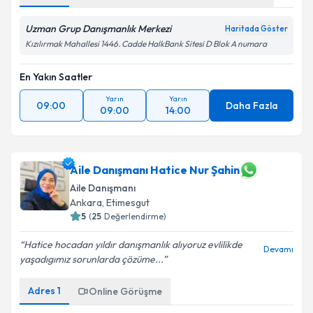
Uzman Grup Danışmanlık Merkezi
Haritada Göster
Kızılırmak Mahallesi 1446. Cadde HalkBank Sitesi D Blok A numara
En Yakın Saatler
Yarın
Yarın
09:00
Daha Fazla
09:00
14:00
Aile Danışmanı Hatice Nur Şahin
Aile Danışmanı
Ankara
, Etimesgut
5
(
25
Değerlendirme)
Hatice hocadan yıldır danışmanlık alıyoruz evlilikde
Devamı
yaşadıgımız sorunlarda çözüme...
Adres
1
Online Görüşme