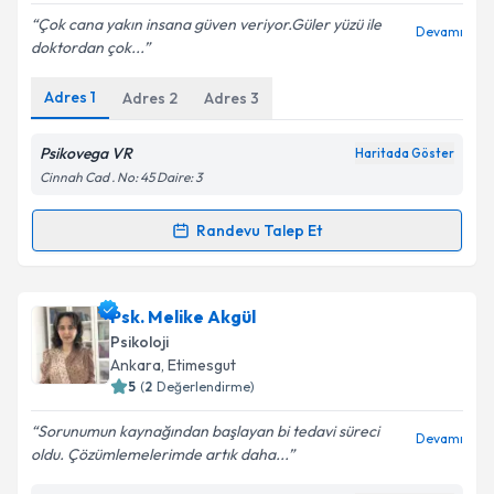
E-posta Adresiniz
Çok cana yakın insana güven veriyor.Güler yüzü ile
Devamı
doktordan çok...
Adres
1
Adres
2
Adres
3
Kişisel verilerimin işlenmesine ilişkin
Aydınlatma
Metni
'ni okudum ve kişisel verilerimin belirtilen
Psikovega VR
Haritada Göster
kapsamda işlenmesini kabul ediyorum.
Cinnah Cad . No: 45 Daire: 3
Randevu Talep Et
Takvim Talebini Gönder
Randevu Takvimi Talebi
Uzm. Psk. Sarenur Pehlivan
için randevu takvimi
Psk. Melike Akgül
talebi oluşturun. Size bu uzmandan randevu almanız
Psikoloji
için bir takvim hazırlandığında e-posta ile
Ankara
, Etimesgut
bilgilendireceğiz.
5
(
2
Değerlendirme)
E-posta Adresiniz
Sorunumun kaynağından başlayan bi tedavi süreci
Devamı
oldu. Çözümlemelerimde artık daha...