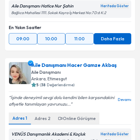
Aile Danışmanı Hatice Nur Şahin
Haritada Göster
Bağlıca Mahallesi 1111. Sokak Kayra İş Merkezi No:7 D:6 K:2
En Yakın Saatler
09:00
10:00
11:00
Daha Fazla
Aile Danışmanı Hacer Gamze Akbaş
Aile Danışmanı
Ankara
, Etimesgut
5
(
38
Değerlendirme)
İşinde deneyimli sevgi dolu kendini bilen karşısındakini
Devamı
afiyetle tanımlayan yavrunuzu...
Adres
1
Adres
2
Online Görüşme
VENÜS Danışmanlık Akademi & Koçluk
Haritada Göster