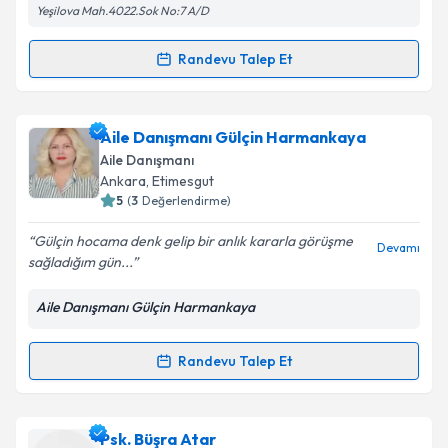
Yeşilova Mah.4022.Sok No:7 A/D
Metni
'ni okudum ve kişisel verilerimin belirtilen
kapsamda işlenmesini kabul ediyorum.
Randevu Talep Et
Randevu Takvimi Talebi
Takvim Talebini Gönder
Aile Danışmanı Leyla Kılıç
için randevu takvimi talebi
Aile Danışmanı Gülçin Harmankaya
oluşturun. Size bu uzmandan randevu almanız için bir
Aile Danışmanı
takvim hazırlandığında e-posta ile bilgilendireceğiz.
Ankara
, Etimesgut
5
(
3
Değerlendirme)
E-posta Adresiniz
Gülçin hocama denk gelip bir anlık kararla görüşme
Devamı
sağladığım gün...
Aile Danışmanı Gülçin Harmankaya
Kişisel verilerimin işlenmesine ilişkin
Aydınlatma
Metni
'ni okudum ve kişisel verilerimin belirtilen
kapsamda işlenmesini kabul ediyorum.
Randevu Talep Et
Randevu Takvimi Talebi
Takvim Talebini Gönder
Aile Danışmanı Gülçin Harmankaya
için randevu
Psk. Büşra Atar