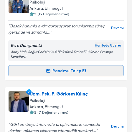
oluşturun. Size bu uzmandan randevu almanız için bir
Psikoloji
takvim hazırlandığında e-posta ile bilgilendireceğiz.
Ankara
, Etimesgut
5
(
13
Değerlendirme)
E-posta Adresiniz
Başak hanımla aydır gorusuyoruz sorunlarımız süreç
Devamı
içersinde ve zamanla...
Evre Danışmanlık
Haritada Göster
Kişisel verilerimin işlenmesine ilişkin
Aydınlatma
Altay Mah. Söğüt Cad No:24 B Blok Kat:8 Daire:52 (Vizyon Prestige
Metni
'ni okudum ve kişisel verilerimin belirtilen
Konutları)
kapsamda işlenmesini kabul ediyorum.
Randevu Talep Et
Randevu Takvimi Talebi
Takvim Talebini Gönder
Uzm. Psk. Başak Kılınç
için randevu takvimi talebi
Uzm. Psk. F. Görkem Kılınç
oluşturun. Size bu uzmandan randevu almanız için bir
Psikoloji
takvim hazırlandığında e-posta ile bilgilendireceğiz.
Ankara
, Etimesgut
5
(
7
Değerlendirme)
E-posta Adresiniz
Görkem beye internette araştırmalarım sonunda
Devamı
ulaştım. oğlumun çıkarmak istemediği maskeyi...