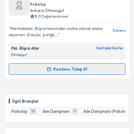
takvimi talebi oluşturun. Size bu uzmandan randevu
Psikoloji
almanız için bir takvim hazırlandığında e-posta ile
Ankara
, Etimesgut
bilgilendireceğiz.
5
(
1
Değerlendirme)
E-posta Adresiniz
Merhabalar, Büşra Hanımdan online olarak seans
Devamı
alıyorum. Enerjisi, iş etiği...
Psk. Büşra Atar
Haritada Göster
Etimesgut
Kişisel verilerimin işlenmesine ilişkin
Aydınlatma
Metni
'ni okudum ve kişisel verilerimin belirtilen
kapsamda işlenmesini kabul ediyorum.
Randevu Talep Et
Randevu Takvimi Talebi
Takvim Talebini Gönder
Psk. Büşra Atar
için randevu takvimi talebi oluşturun.
Size bu uzmandan randevu almanız için bir takvim
İlgili Branşlar
hazırlandığında e-posta ile bilgilendireceğiz.
Psikoloji
Aile Danışmanı
Aile Danışmanı (Psikolog)
13
7
E-posta Adresiniz