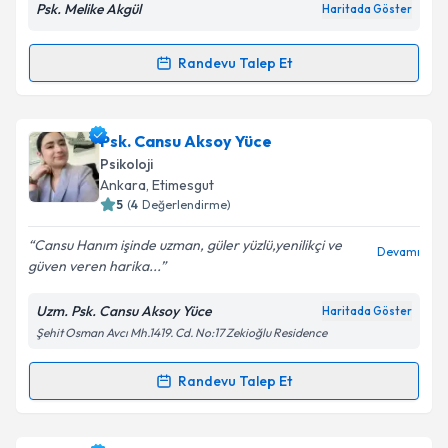
Psk. Melike Akgül
Haritada Göster
Kişisel verilerimin işlenmesine ilişkin
Aydınlatma
Metni
'ni okudum ve kişisel verilerimin belirtilen
Randevu Talep Et
Randevu Takvimi Talebi
kapsamda işlenmesini kabul ediyorum.
Takvim Talebini Gönder
Psk. Melike Akgül
için randevu takvimi talebi
Psk. Cansu Aksoy Yüce
oluşturun. Size bu uzmandan randevu almanız için bir
Psikoloji
takvim hazırlandığında e-posta ile bilgilendireceğiz.
Ankara
, Etimesgut
5
(
4
Değerlendirme)
E-posta Adresiniz
Cansu Hanım işinde uzman, güler yüzlü,yenilikçi ve
Devamı
güven veren harika...
Uzm. Psk. Cansu Aksoy Yüce
Haritada Göster
Kişisel verilerimin işlenmesine ilişkin
Aydınlatma
Şehit Osman Avcı Mh.1419. Cd. No:17 Zekioğlu Residence
Metni
'ni okudum ve kişisel verilerimin belirtilen
kapsamda işlenmesini kabul ediyorum.
Randevu Talep Et
Randevu Takvimi Talebi
Takvim Talebini Gönder