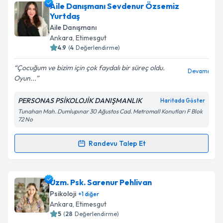
Aile Danışmanı Melike Albayrak
için randevu
Aile Danışmanı Sevdenur Özsemiz
takvimi talebi oluşturun. Size bu uzmandan randevu
Yurtdaş
almanız için bir takvim hazırlandığında e-posta ile
Aile Danışmanı
bilgilendireceğiz.
Ankara
, Etimesgut
4.9
(
4
Değerlendirme)
E-posta Adresiniz
Çocuğum ve bizim için çok faydalı bir süreç oldu.
Devamı
Oyun...
PERSONAS PSİKOLOJİK DANIŞMANLIK
Haritada Göster
Kişisel verilerimin işlenmesine ilişkin
Aydınlatma
Tunahan Mah. Dumlupınar 30 Ağustos Cad. Metromall Konutları F Blok
Metni
'ni okudum ve kişisel verilerimin belirtilen
72 No
kapsamda işlenmesini kabul ediyorum.
Randevu Talep Et
Randevu Takvimi Talebi
Takvim Talebini Gönder
Aile Danışmanı Sevdenur Özsemiz Yurtdaş
için
Uzm. Psk. Sarenur Pehlivan
randevu takvimi talebi oluşturun. Size bu uzmandan
Psikoloji
+
1
diğer
randevu almanız için bir takvim hazırlandığında e-
Ankara
, Etimesgut
posta ile bilgilendireceğiz.
5
(
28
Değerlendirme)