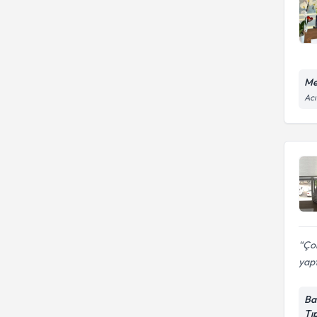
Me
Acı
Çok
yapt
Ba
Tı