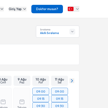
Giriş Yap
Doktor musun?
Sıralama
Akıllı Sıralama
8 Ağu
9 Ağu
10 Ağu
11 Ağu
Cmt
Paz
Pzt
Sal
09:00
09:00
09:15
09:15
09:30
09:30
Takvim
Takvim