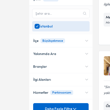
ilgil
Me
Mim
İstanbul
İlçe
Büyükçekmece
Yakınımda Ara
Branşlar
Konumuma yakın uzmanları
Büyükçekmece
göster
Kadıköy
İlgi Alanları
Sin
Kağıthane
Hizmetler
yakl
Parkinsonizm
Nöroloji (Beyin ve Sinir
Hastalıkları)
Ataşehir
Mezuniyet
Öz
Alzheimer Hastalığı
Daha Fazla Filtre
Bahçelievler