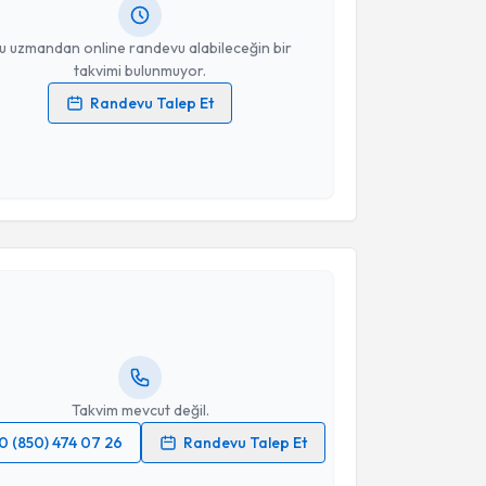
resiniz
u uzmandan online randevu alabileceğin bir
takvimi bulunmuyor.
Randevu Talep Et
 verilerimin işlenmesine ilişkin
Aydınlatma Metni
'ni
 ve kişisel verilerimin belirtilen kapsamda
esini kabul ediyorum.
akvimi Talebi
Takvim Talebini Gönder
Oğuz Bak
için randevu takvimi talebi oluşturun. Size
 randevu almanız için bir takvim hazırlandığında e-
lgilendireceğiz.
resiniz
Takvim mevcut değil.
0 (850) 474 07 26
Randevu Talep Et
 verilerimin işlenmesine ilişkin
Aydınlatma Metni
'ni