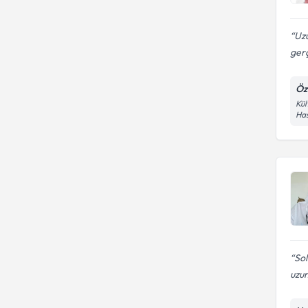
Uz
gerç
Öz
Kül
Has
Sol
uzun