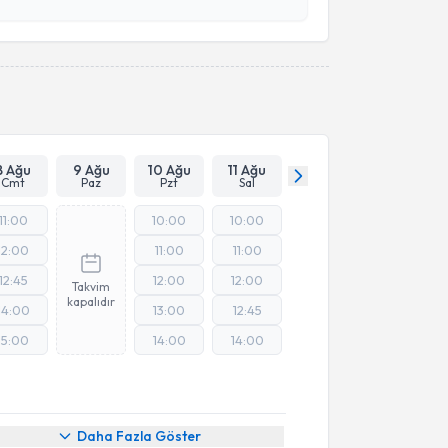
esini kabul ediyorum.
Takvim Talebini Gönder
8 Ağu
9 Ağu
10 Ağu
11 Ağu
Cmt
Paz
Pzt
Sal
11:00
10:00
10:00
12:00
11:00
11:00
12:45
12:00
12:00
Takvim
kapalıdır
14:00
13:00
12:45
15:00
14:00
14:00
Daha Fazla Göster