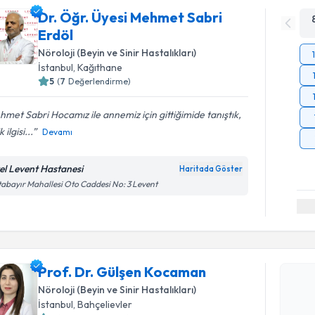
Dr. Öğr. Üyesi Mehmet Sabri
Erdöl
Nöroloji (Beyin ve Sinir Hastalıkları)
İstanbul
, Kağıthane
5
(
7
Değerlendirme)
met Sabri Hocamız ile annemiz için gittiğimide tanıştık,
 ilgisi...
Devamı
el Levent Hastanesi
Haritada Göster
abayır Mahallesi Oto Caddesi No: 3 Levent
Randevu T
Prof. Dr. Gülşen Kocaman
Prof. Dr.
oluşturun. 
Nöroloji (Beyin ve Sinir Hastalıkları)
hazırlandığ
İstanbul
, Bahçelievler