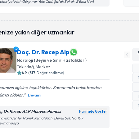
işlenm
huriyet Mah Gürpınar Yolu Cad, Şafak Sokak, E Blok No:1
enize yakın diğer uzmanlar
Doç. Dr. Recep Alp
Nöroloji (Beyin ve Sinir Hastalıkları)
Tekirdağ
, Merkez
4.9
(
517
Değerlendirme)
camızın ilgisine teşekkürler. Zamanında bekletmeden
ımcı oldular.
Devamı
ç.Dr.Recep ALP Muayenehanesi
Haritada Göster
ovital Center Namık Kemal Mah. Dereli Sok No:10 /
leymanpaşa