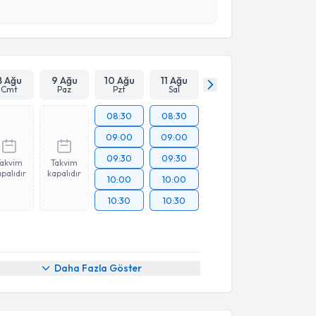
esini kabul ediyorum.
Takvim Talebini Gönder
8 Ağu
9 Ağu
10 Ağu
11 Ağu
Cmt
Paz
Pzt
Sal
08:30
08:30
09:00
09:00
09:30
09:30
Takvim
Takvim
palıdır
kapalıdır
10:00
10:00
10:30
10:30
Daha Fazla Göster