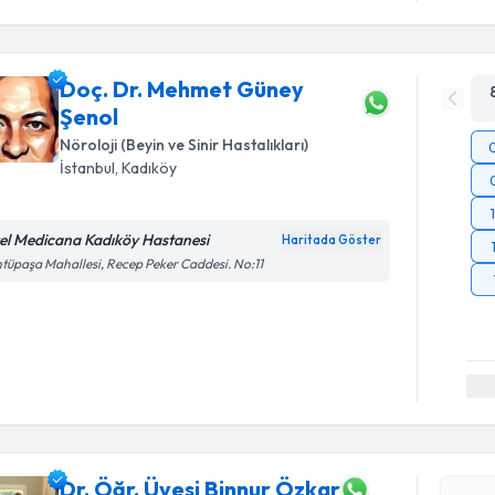
Doç. Dr. Mehmet Güney
Şenol
Nöroloji (Beyin ve Sinir Hastalıkları)
İstanbul
, Kadıköy
el Medicana Kadıköy Hastanesi
Haritada Göster
tüpaşa Mahallesi, Recep Peker Caddesi. No:11
Randevu T
Dr. Öğr. Ü
oluşturun. 
hazırlandığ
Dr. Öğr. Üyesi Binnur Özkar