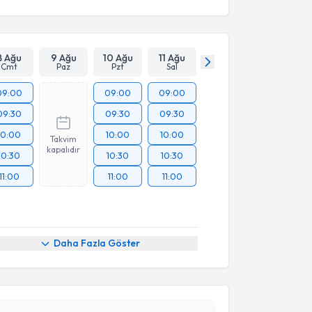
8 Ağu
9 Ağu
10 Ağu
11 Ağu
Cmt
Paz
Pzt
Sal
09:00
09:00
09:00
09:30
09:30
09:30
10:00
10:00
10:00
Takvim
kapalıdır
10:30
10:30
10:30
11:00
11:00
11:00
akvimi Talebi
Daha Fazla Göster
yesi Binnur Özkar
için randevu takvimi talebi
Size bu uzmandan randevu almanız için bir takvim
ında e-posta ile bilgilendireceğiz.