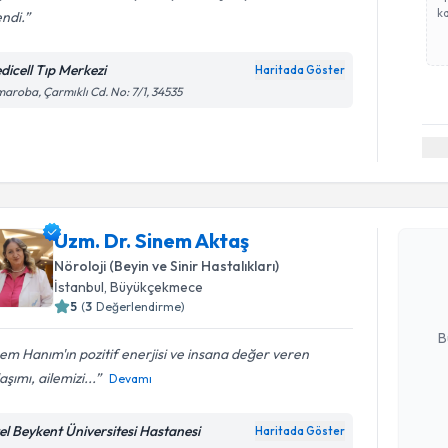
ka
endi.
dicell Tıp Merkezi
Haritada Göster
aroba, Çarmıklı Cd. No: 7/1, 34535
Randevu T
Uzm. Dr. 
Uzm. Dr. Sinem Aktaş
Size bu uzm
Nöroloji (Beyin ve Sinir Hastalıkları)
hazırlandığ
İstanbul
, Büyükçekmece
5
(
3
Değerlendirme)
E-posta Ad
B
em Hanım'ın pozitif enerjisi ve insana değer veren
aşımı, ailemizi...
Devamı
Kişisel
okudum
el Beykent Üniversitesi Hastanesi
Haritada Göster