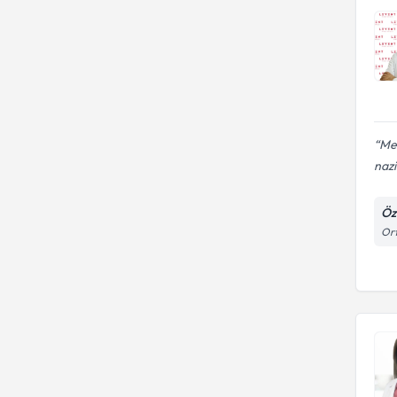
Meh
nazik
Öz
Ort