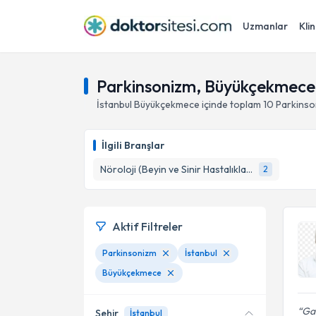
Uzmanlar
Klin
Parkinsonizm, Büyükçekmece 
İstanbul
Büyükçekmece
içinde toplam
10
Parkinso
İlgili Branşlar
Nöroloji (Beyin ve Sinir Hastalıkları)
2
Aktif Filtreler
Parkinsonizm
İstanbul
Büyükçekmece
Ga
Şehir
İstanbul