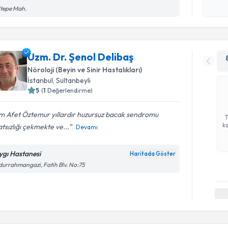
işlenm
tepe Mah.
Uzm. Dr. Şenol Delibaş
Nöroloji (Beyin ve Sinir Hastalıkları)
İstanbul
, Sultanbeyli
5
(
1
Değerlendirme)
m Afet Öztemur yıllardır huzursuz bacak sendromu
ka
tsızlığı çekmekte ve...
Devamı
ygı Hastanesi
Haritada Göster
urrahmangazi, Fatih Blv. No:75