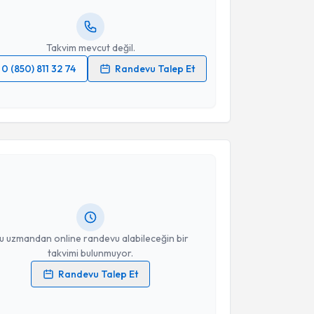
resiniz
Takvim mevcut değil.
0 (850) 811 32 74
Randevu Talep Et
 verilerimin işlenmesine ilişkin
Aydınlatma Metni
'ni
 ve kişisel verilerimin belirtilen kapsamda
akvimi Talebi
esini kabul ediyorum.
Takvim Talebini Gönder
yşe Filiz Koç
için randevu takvimi talebi oluşturun.
andan randevu almanız için bir takvim
ında e-posta ile bilgilendireceğiz.
resiniz
u uzmandan online randevu alabileceğin bir
takvimi bulunmuyor.
Randevu Talep Et
 verilerimin işlenmesine ilişkin
Aydınlatma Metni
'ni
 ve kişisel verilerimin belirtilen kapsamda