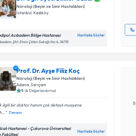
Nöroloji (Beyin ve Sinir Hastalıkları)
E-posta Ad
İstanbul
, Kadıköy
dipol Acıbadem Bölge Hastanesi
Haritada Göster
Kişisel
badem, Şht. Emin Çölen Sokağı No:4, 34718
okudum
Randevu T
işlenm
Prof. Dr. Ayşe Filiz Koç
Prof. Dr. A
Size bu uzm
Nöroloji (Beyin ve Sinir Hastalıkları)
hazırlandığ
Adana
, Sarıçam
5
(
4
Değerlendirme)
E-posta Ad
B
 ilgili bir doktor hanım çok detaylı muayene
ı...
Devamı
Kişisel
lcalı Hastanesi - Çukurova Üniversitesi
okudum
Haritada Göster
p Fakültesi