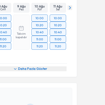
8 Ağu
9 Ağu
10 Ağu
11 Ağu
Cmt
Paz
Pzt
Sal
10:00
10:00
10:00
10:20
10:20
10:20
10:40
10:40
10:40
Takvim
kapalıdır
11:00
11:00
11:00
11:20
11:20
11:20
Daha Fazla Göster
akvimi Talebi
 Gülşen Kocaman
için randevu takvimi talebi
Size bu uzmandan randevu almanız için bir takvim
ında e-posta ile bilgilendireceğiz.