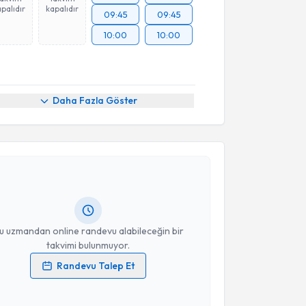
palıdır
kapalıdır
09:45
09:45
10:00
10:00
Daha Fazla Göster
akvimi Talebi
Sinem Aktaş
için randevu takvimi talebi oluşturun.
andan randevu almanız için bir takvim
ında e-posta ile bilgilendireceğiz.
resiniz
u uzmandan online randevu alabileceğin bir
takvimi bulunmuyor.
Randevu Talep Et
 verilerimin işlenmesine ilişkin
Aydınlatma Metni
'ni
 ve kişisel verilerimin belirtilen kapsamda