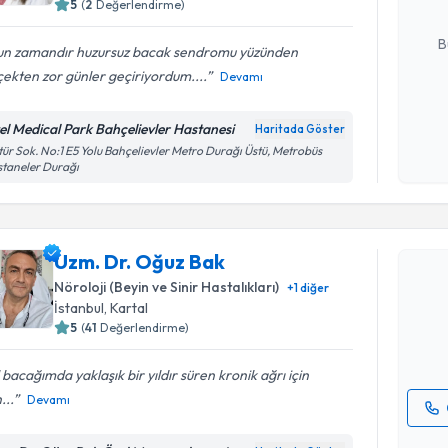
5
(
2
Değerlendirme)
E-posta Ad
B
un zamandır huzursuz bacak sendromu yüzünden
ekten zor günler geçiriyordum....
Devamı
Kişisel
el Medical Park Bahçelievler Hastanesi
Haritada Göster
okudum
tür Sok. No:1 E5 Yolu Bahçelievler Metro Durağı Üstü, Metrobüs
işlenm
taneler Durağı
Randevu T
Uzm. Dr. Oğuz Bak
Uzm. Dr. 
bu uzmandan
Nöroloji (Beyin ve Sinir Hastalıkları)
+
1
diğer
posta ile bi
İstanbul
, Kartal
5
(
41
Değerlendirme)
E-posta Ad
 bacağımda yaklaşık bir yıldır süren kronik ağrı için
...
Devamı
Kişisel