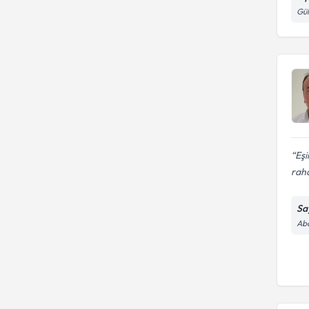
Gül
Eşi
raha
Sa
Abd