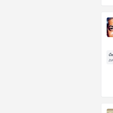
Öz
Züh