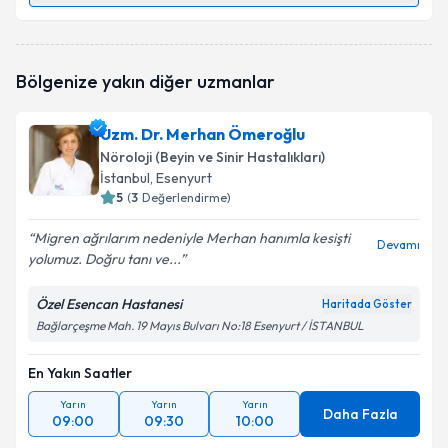
Uzm. Dr. Sinem Aktaş
için randevu takvimi talebi
Bölgenize yakın diğer uzmanlar
oluşturun. Size bu uzmandan randevu almanız için bir
takvim hazırlandığında e-posta ile bilgilendireceğiz.
Uzm. Dr. Merhan Ömeroğlu
E-posta Adresiniz
Nöroloji (Beyin ve Sinir Hastalıkları)
İstanbul
, Esenyurt
5
(
3
Değerlendirme)
Migren ağrılarım nedeniyle Merhan hanımla kesişti
Kişisel verilerimin işlenmesine ilişkin
Aydınlatma
Devamı
yolumuz. Doğru tanı ve...
Metni
'ni okudum ve kişisel verilerimin belirtilen
kapsamda işlenmesini kabul ediyorum.
Özel Esencan Hastanesi
Haritada Göster
Bağlarçeşme Mah. 19 Mayıs Bulvarı No:18 Esenyurt / İSTANBUL
Takvim Talebini Gönder
En Yakın Saatler
Yarın
Yarın
Yarın
Daha Fazla
09:00
09:30
10:00