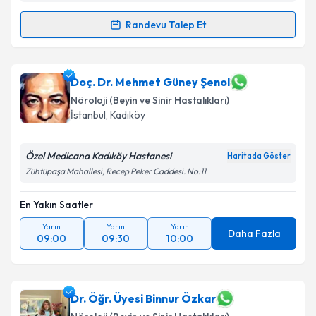
Randevu Talep Et
Randevu Takvimi Talebi
Uzm. Dr. Toghrul Mastanzede
için randevu takvimi
Doç. Dr. Mehmet Güney Şenol
talebi oluşturun. Size bu uzmandan randevu almanız
Nöroloji (Beyin ve Sinir Hastalıkları)
için bir takvim hazırlandığında e-posta ile
İstanbul
, Kadıköy
bilgilendireceğiz.
E-posta Adresiniz
Özel Medicana Kadıköy Hastanesi
Haritada Göster
Zühtüpaşa Mahallesi, Recep Peker Caddesi. No:11
En Yakın Saatler
Kişisel verilerimin işlenmesine ilişkin
Aydınlatma
Yarın
Yarın
Yarın
Metni
'ni okudum ve kişisel verilerimin belirtilen
Daha Fazla
09:00
09:30
10:00
kapsamda işlenmesini kabul ediyorum.
Takvim Talebini Gönder
Dr. Öğr. Üyesi Binnur Özkar