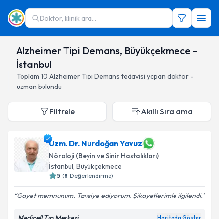
Doktor, klinik ara...
Alzheimer Tipi Demans, Büyükçekmece -
İstanbul
Toplam
10
Alzheimer Tipi Demans
tedavisi yapan doktor -
uzman bulundu
Filtrele
Akıllı Sıralama
Uzm. Dr. Nurdoğan Yavuz
Nöroloji (Beyin ve Sinir Hastalıkları)
İstanbul
, Büyükçekmece
5
(
8
Değerlendirme)
Gayet memnunum. Tavsiye ediyorum. Şikayetlerimle ilgilendi.
Medicell Tıp Merkezi
Haritada Göster