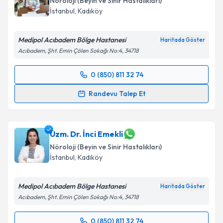
Nöroloji (Beyin ve Sinir Hastalıkları)
İstanbul
, Kadıköy
Medipol Acıbadem Bölge Hastanesi
Haritada Göster
Acıbadem, Şht. Emin Çölen Sokağı No:4, 34718
0 (850) 811 32 74
Randevu Takvimi Talebi
Randevu Talep Et
Dr. Öğr. Üyesi Binnur Özkar
için randevu takvimi
talebi oluşturun. Size bu uzmandan randevu almanız
için bir takvim hazırlandığında e-posta ile
Uzm. Dr. İnci Emekli
bilgilendireceğiz.
Nöroloji (Beyin ve Sinir Hastalıkları)
İstanbul
, Kadıköy
E-posta Adresiniz
Medipol Acıbadem Bölge Hastanesi
Haritada Göster
Acıbadem, Şht. Emin Çölen Sokağı No:4, 34718
Kişisel verilerimin işlenmesine ilişkin
Aydınlatma
0 (850) 811 32 74
Metni
'ni okudum ve kişisel verilerimin belirtilen