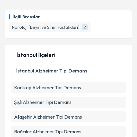
oluşturun. Size bu uzmandan randevu almanız için bir
takvim hazırlandığında e-posta ile bilgilendireceğiz.
İlgili Branşlar
E-posta Adresiniz
Nöroloji (Beyin ve Sinir Hastalıkları)
2
Kişisel verilerimin işlenmesine ilişkin
Aydınlatma
İstanbul İlçeleri
Metni
'ni okudum ve kişisel verilerimin belirtilen
kapsamda işlenmesini kabul ediyorum.
İstanbul
Alzheimer Tipi Demans
Takvim Talebini Gönder
Kadıköy
Alzheimer Tipi Demans
Şişli
Alzheimer Tipi Demans
Ataşehir
Alzheimer Tipi Demans
Bağcılar
Alzheimer Tipi Demans