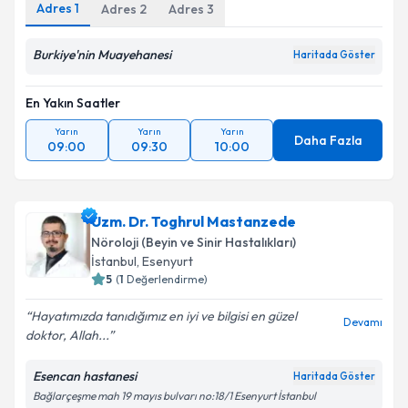
Adres
1
Adres
2
Adres
3
Kişisel verilerimin işlenmesine ilişkin
Aydınlatma
Burkiye'nin Muayehanesi
Metni
'ni okudum ve kişisel verilerimin belirtilen
Haritada Göster
kapsamda işlenmesini kabul ediyorum.
En Yakın Saatler
Takvim Talebini Gönder
Yarın
Yarın
Yarın
Daha Fazla
09:00
09:30
10:00
Uzm. Dr. Toghrul Mastanzede
Nöroloji (Beyin ve Sinir Hastalıkları)
İstanbul
, Esenyurt
5
(
1
Değerlendirme)
Hayatımızda tanıdığımız en iyi ve bilgisi en güzel
Devamı
doktor, Allah...
Esencan hastanesi
Haritada Göster
Bağlarçeşme mah 19 mayıs bulvarı no:18/1 Esenyurt İstanbul