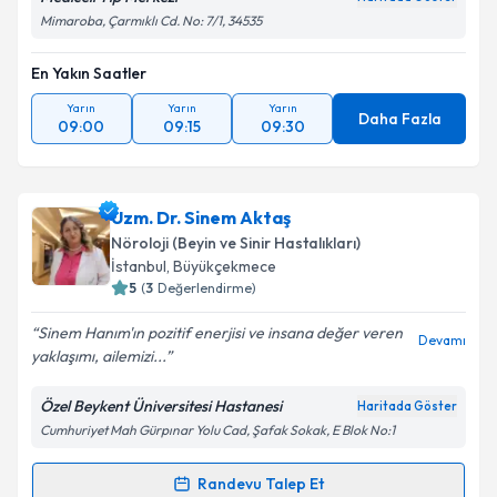
Mimaroba, Çarmıklı Cd. No: 7/1, 34535
En Yakın Saatler
Yarın
Yarın
Yarın
Daha Fazla
09:00
09:15
09:30
Uzm. Dr. Sinem Aktaş
Nöroloji (Beyin ve Sinir Hastalıkları)
İstanbul
, Büyükçekmece
5
(
3
Değerlendirme)
Sinem Hanım'ın pozitif enerjisi ve insana değer veren
Devamı
yaklaşımı, ailemizi...
Özel Beykent Üniversitesi Hastanesi
Haritada Göster
Cumhuriyet Mah Gürpınar Yolu Cad, Şafak Sokak, E Blok No:1
Randevu Talep Et
Randevu Takvimi Talebi