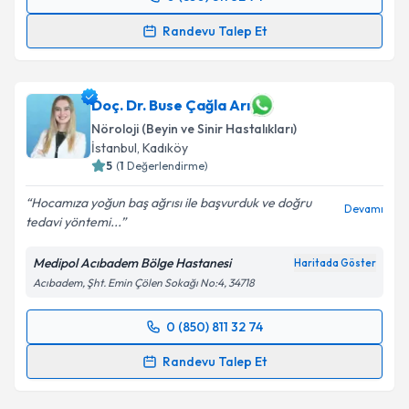
Randevu Takvimi Talebi
kapsamda işlenmesini kabul ediyorum.
Randevu Talep Et
Uzm. Dr. İnci Emekli
için randevu takvimi talebi
Takvim Talebini Gönder
oluşturun. Size bu uzmandan randevu almanız için bir
takvim hazırlandığında e-posta ile bilgilendireceğiz.
Doç. Dr. Buse Çağla Arı
Nöroloji (Beyin ve Sinir Hastalıkları)
E-posta Adresiniz
İstanbul
, Kadıköy
5
(
1
Değerlendirme)
Hocamıza yoğun baş ağrısı ile başvurduk ve doğru
Devamı
tedavi yöntemi...
Kişisel verilerimin işlenmesine ilişkin
Aydınlatma
Metni
'ni okudum ve kişisel verilerimin belirtilen
Medipol Acıbadem Bölge Hastanesi
Haritada Göster
kapsamda işlenmesini kabul ediyorum.
Acıbadem, Şht. Emin Çölen Sokağı No:4, 34718
Takvim Talebini Gönder
0 (850) 811 32 74
Randevu Takvimi Talebi
Randevu Talep Et
Doç. Dr. Buse Çağla Arı
için randevu takvimi talebi