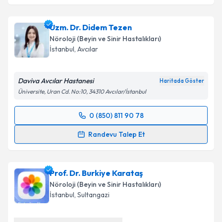
Uzm. Dr. Didem Tezen
Nöroloji (Beyin ve Sinir Hastalıkları)
İstanbul
, Avcılar
Daviva Avcılar Hastanesi
Haritada Göster
Üniversite, Uran Cd. No:10, 34310 Avcılar/İstanbul
0 (850) 811 90 78
Randevu Takvimi Talebi
Randevu Talep Et
Uzm. Dr. Didem Tezen
için randevu takvimi talebi
oluşturun. Size bu uzmandan randevu almanız için bir
Prof. Dr. Burkiye Karataş
takvim hazırlandığında e-posta ile bilgilendireceğiz.
Nöroloji (Beyin ve Sinir Hastalıkları)
E-posta Adresiniz
İstanbul
, Sultangazi