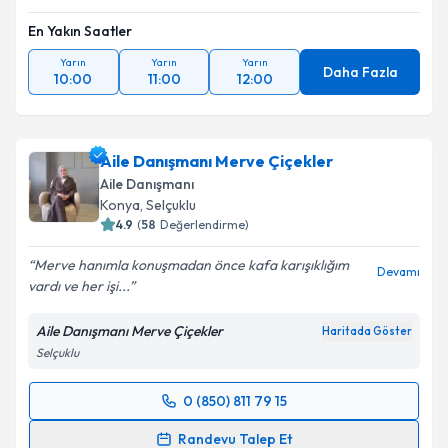
En Yakın Saatler
Yarın
Yarın
Yarın
Daha Fazla
10:00
11:00
12:00
Aile Danışmanı Merve Çiçekler
Aile Danışmanı
Konya
, Selçuklu
4.9
(
58
Değerlendirme)
Merve hanımla konuşmadan önce kafa karışıklığım
Devamı
vardı ve her işi...
Aile Danışmanı Merve Çiçekler
Haritada Göster
Selçuklu
0 (850) 811 79 15
Randevu Takvimi Talebi
Randevu Talep Et