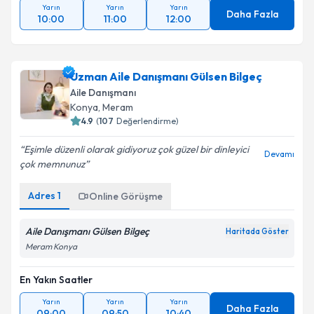
Yarın
Yarın
Yarın
Daha Fazla
10:00
11:00
12:00
Uzman Aile Danışmanı Gülsen Bilgeç
Aile Danışmanı
Konya
, Meram
4.9
(
107
Değerlendirme)
Eşimle düzenli olarak gidiyoruz çok güzel bir dinleyici
Devamı
çok memnunuz
Adres
1
Online Görüşme
Aile Danışmanı Gülsen Bilgeç
Haritada Göster
Meram Konya
En Yakın Saatler
Yarın
Yarın
Yarın
Daha Fazla
09:00
09:50
10:40