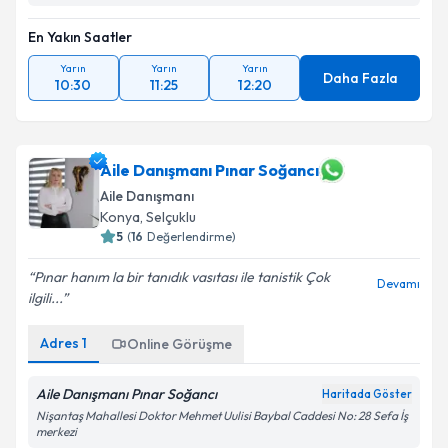
En Yakın Saatler
Yarın
Yarın
Yarın
Daha Fazla
10:30
11:25
12:20
Aile Danışmanı Pınar Soğancı
Aile Danışmanı
Konya
, Selçuklu
5
(
16
Değerlendirme)
Pınar hanım la bir tanıdık vasıtası ile tanistik Çok
Devamı
ilgili...
Adres
1
Online Görüşme
Aile Danışmanı Pınar Soğancı
Haritada Göster
Nişantaş Mahallesi Doktor Mehmet Uulisi Baybal Caddesi No: 28 Sefa İş
merkezi