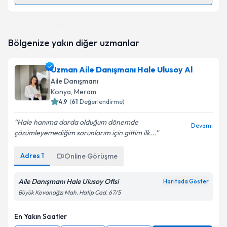
Aile Danışmanı Merve Çiçekler
için randevu takvimi
talebi oluşturun. Size bu uzmandan randevu almanız
için bir takvim hazırlandığında e-posta ile
Bölgenize yakın diğer uzmanlar
bilgilendireceğiz.
E-posta Adresiniz
Uzman Aile Danışmanı Hale Ulusoy Al
Aile Danışmanı
Konya
, Meram
4.9
(
61
Değerlendirme)
Kişisel verilerimin işlenmesine ilişkin
Aydınlatma
Hale hanıma darda olduğum dönemde
Metni
'ni okudum ve kişisel verilerimin belirtilen
Devamı
çözümleyemediğim sorunlarım için gittim ilk...
kapsamda işlenmesini kabul ediyorum.
Adres
1
Online Görüşme
Takvim Talebini Gönder
Aile Danışmanı Hale Ulusoy Ofisi
Haritada Göster
Büyük Kovanağzı Mah. Hatip Cad. 67/5
En Yakın Saatler