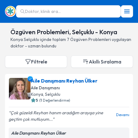
Doktor, klinik ara...
Özgüven Problemleri, Selçuklu - Konya
Konya
Selçuklu
içinde toplam
7
Özgüven Problemleri
uygulayan
doktor - uzman bulundu
Filtrele
Akıllı Sıralama
Aile Danışmanı Reyhan Ülker
Aile Danışmanı
Konya
, Selçuklu
5
(
1
Değerlendirme)
Çok güzeldi Reyhan hanım aradığım arayışa yine
Devamı
geçtim çok mutluyum...
Aile Danışmanı Reyhan Ülker