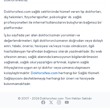
Doktorsitesi.az
Doktorsitesi.com sağlık sektöründe hizmet veren tıp doktorları,
diş hekimleri, fizyoterapistler, psikologlar vb. sağlık
profesyonelleri ile internet kullanıcılarını buluşturan bağımsız bir
platformdur.
İş bu sayfada yer alan doktor/uzman yorumları ve
değerlendirmeleri, ilgili doktorun/uzmanın doğrudan veya dolaylı
emri, talebi, önerisi, tavsiyesi ve/veya ricası olmaksızın, ilgili
hasta/danışan tarafından bağımsız olarak yazılmaktadır. Bu web
sitesinin amacı, sağlık alanında kamuoyunun bilgilendirilmesini
sağlamak, sağlık okuryazarlığını artırmak, kişilerin sağlık
ihtiyaçlarına uygun en iyi doktor veya uzmana ulaşmasını
kolaylaştırmaktır.
Doktorsitesi.com
herhangi bir Sağlık Hizmeti
Sağlayıcısını desteklemeyip herhangi bir öneri ve tavsiyede
bulunmamaktadır.
© 2007 - 2026 Doktorsitesi.com. Tüm Hakları Saklıdır.