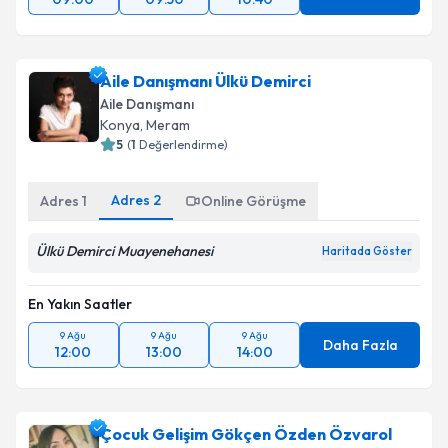
Aile Danışmanı Ülkü Demirci
Aile Danışmanı
Konya
, Meram
5
(
1
Değerlendirme)
Adres
2
Adres
1
Online Görüşme
Ülkü Demirci Muayenehanesi
Haritada Göster
En Yakın Saatler
9 Ağu
9 Ağu
9 Ağu
Daha Fazla
12:00
13:00
14:00
Çocuk Gelişim Gökçen Özden Özvarol