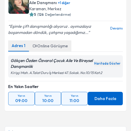
Aile Danışmanı
+
1
diğer
Karaman
, Merkez
5
(
126
Değerlendirme)
Eşimle çift danışmanlığı alıyoruz . ayımızdayız
Devamı
boşanmadan döndük, çatışma yaşadığımız...
Adres
1
Online Görüşme
Gökçen Özden Özvarol Çocuk Aile Ve Bireysel
Haritada Göster
Danışmanlık
Kirişçi Mah. A.Talat Duru İş Merkezi 47. Sokak. No:10/15 Kat:2
En Yakın Saatler
Yarın
Yarın
Yarın
Daha Fazla
09:00
10:00
11:00