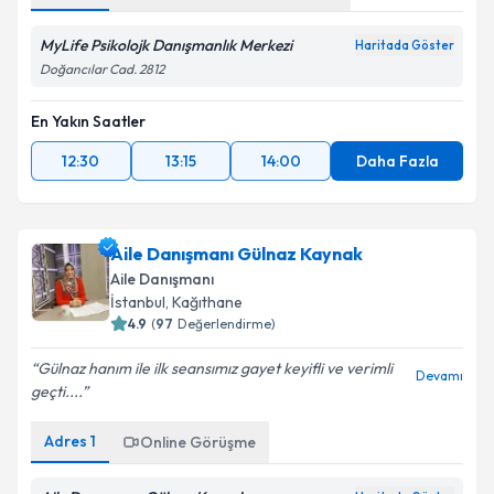
MyLife Psikolojk Danışmanlık Merkezi
Haritada Göster
Doğancılar Cad. 2812
En Yakın Saatler
12:30
13:15
14:00
Daha Fazla
Aile Danışmanı Gülnaz Kaynak
Aile Danışmanı
İstanbul
, Kağıthane
4.9
(
97
Değerlendirme)
Gülnaz hanım ile ilk seansımız gayet keyifli ve verimli
Devamı
geçti....
Adres
1
Online Görüşme