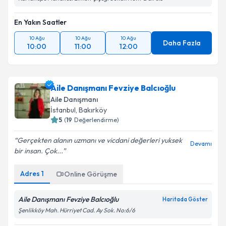
En Yakın Saatler
10 Ağu
10 Ağu
10 Ağu
Daha Fazla
10:00
11:00
12:00
Aile Danışmanı Fevziye Balcıoğlu
Aile Danışmanı
İstanbul
, Bakırköy
5
(
19
Değerlendirme)
Gerçekten alanın uzmanı ve vicdani değerleri yuksek
Devamı
bir insan. Çok...
Adres
1
Online Görüşme
Aile Danışmanı Fevziye Balcıoğlu
Haritada Göster
Şenlikköy Mah. Hürriyet Cad. Ay Sok. No:6/6