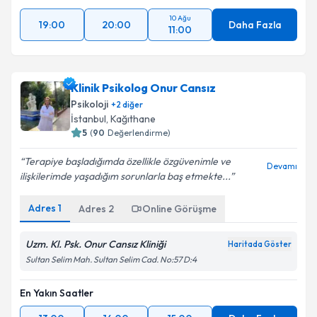
10 Ağu
19:00
20:00
Daha Fazla
11:00
Klinik Psikolog Onur Cansız
Psikoloji
+
2
diğer
İstanbul
, Kağıthane
5
(
90
Değerlendirme)
Terapiye başladığımda özellikle özgüvenimle ve
Devamı
ilişkilerimde yaşadığım sorunlarla baş etmekte...
Adres
1
Adres
2
Online Görüşme
Uzm. Kl. Psk. Onur Cansız Kliniği
Haritada Göster
Sultan Selim Mah. Sultan Selim Cad. No:57 D:4
En Yakın Saatler