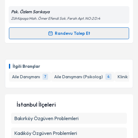
E-posta Adresiniz
Psk. Özlem Sarıkaya
Zühtüpaşa Mah. Ömer Efendi Sok. Ferah Apt. NO:2 D:4
Randevu Talep Et
Randevu Takvimi Talebi
Kişisel verilerimin işlenmesine ilişkin
Aydınlatma
Metni
'ni okudum ve kişisel verilerimin belirtilen
kapsamda işlenmesini kabul ediyorum.
Klinik Psikolog Özlem Sarıkaya
için randevu
takvimi talebi oluşturun. Size bu uzmandan randevu
İlgili Branşlar
almanız için bir takvim hazırlandığında e-posta ile
Takvim Talebini Gönder
bilgilendireceğiz.
Aile Danışmanı
Aile Danışmanı (Psikolog)
Klinik Psik
7
4
E-posta Adresiniz
İstanbul İlçeleri
Bakırköy
Kişisel verilerimin işlenmesine ilişkin
Özgüven Problemleri
Aydınlatma
Metni
'ni okudum ve kişisel verilerimin belirtilen
kapsamda işlenmesini kabul ediyorum.
Kadıköy
Özgüven Problemleri