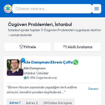
Doktor, klinik ara...
Özgüven Problemleri, İstanbul
İstanbul
içinde toplam
11
Özgüven Problemleri
uygulayan doktor
- uzman bulundu
Filtrele
Akıllı Sıralama
Aile Danışmanı Ekrem Çulfa
Aile Danışmanı
İstanbul
, Üsküdar
5
(
174
Değerlendirme)
Ekrem Hocam sayesinde yaşadığım terk edilme
Devamı
sürecini, kendimi yeniden keşfederek...
Adres
1
Adres
2
Online Görüşme