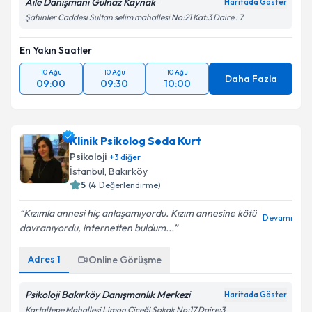
Aile Danışmanı Gülnaz Kaynak
Haritada Göster
Şahinler Caddesi Sultan selim mahallesi No:21 Kat:3 Daire : 7
En Yakın Saatler
10 Ağu
10 Ağu
10 Ağu
Daha Fazla
09:00
09:30
10:00
Klinik Psikolog Seda Kurt
Psikoloji
+
3
diğer
İstanbul
, Bakırköy
5
(
4
Değerlendirme)
Kızımla annesi hiç anlaşamıyordu. Kızım annesine kötü
Devamı
davranıyordu, internetten buldum...
Adres
1
Online Görüşme
Psikoloji Bakırköy Danışmanlık Merkezi
Haritada Göster
Kartaltepe Mahallesi Limon Çiçeği Sokak No:17 Daire:3