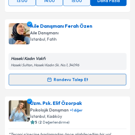
13:00
14:00
15:00
Daha Fazla
Aile Danışmanı Ferah Özen
Aile Danışmanı
İstanbul
, Fatih
Haseki Kadın Vakfı
Haseki Sultan, Haseki Kadın Sk. No:1, 34096
Randevu Talep Et
Randevu Takvimi Talebi
Aile Danışmanı Ferah Özen
için randevu takvimi
Uzm. Psk. Elif Özorpak
talebi oluşturun. Size bu uzmandan randevu almanız
Psikolojik Danışman
+
1
diğer
için bir takvim hazırlandığında e-posta ile
İstanbul
, Kadıköy
bilgilendireceğiz.
5
(
2
Değerlendirme)
E-posta Adresiniz
Terapi sürecine başlamadan önce alabileceğim bir yol