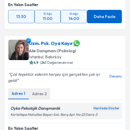
En Yakın Saatler
10 Ağu
10 Ağu
13:30
Daha Fazla
11:00
14:00
Uzm. Psk. Oya Kayır
Aile Danışmanı (Psikolog)
İstanbul
, Bakırköy
4.9
(
241
Değerlendirme)
Çok teşekkür ederim herşey için gerçekten çok iyi
Devamı
geldi
Adres
1
Adres
2
Oyka Psikolojik Danışmanlık
Haritada Göster
Kartaltepe Mahallesi Başarı Sok. Barış Apt. No:22 Daire :3
En Yakın Saatler