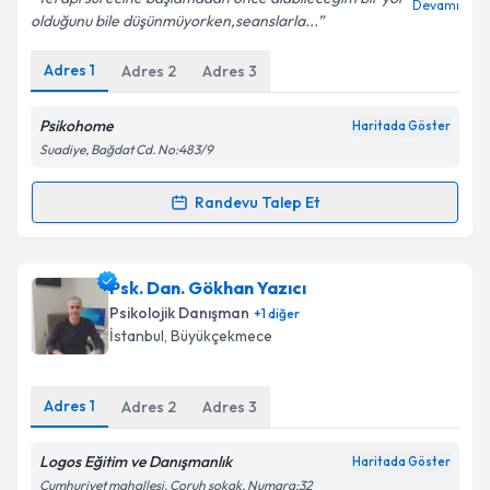
Devamı
olduğunu bile düşünmüyorken,seanslarla...
Adres
1
Adres
2
Adres
3
Kişisel verilerimin işlenmesine ilişkin
Aydınlatma
Metni
'ni okudum ve kişisel verilerimin belirtilen
Psikohome
Haritada Göster
kapsamda işlenmesini kabul ediyorum.
Suadiye, Bağdat Cd. No:483/9
Randevu Talep Et
Takvim Talebini Gönder
Randevu Takvimi Talebi
Uzm. Psk. Elif Özorpak
için randevu takvimi talebi
Psk. Dan. Gökhan Yazıcı
oluşturun. Size bu uzmandan randevu almanız için bir
Psikolojik Danışman
+
1
diğer
takvim hazırlandığında e-posta ile bilgilendireceğiz.
İstanbul
, Büyükçekmece
E-posta Adresiniz
Adres
1
Adres
2
Adres
3
Logos Eğitim ve Danışmanlık
Haritada Göster
Kişisel verilerimin işlenmesine ilişkin
Aydınlatma
Cumhuriyet mahallesi, Çoruh sokak, Numara:32