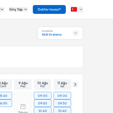
Giriş Yap
Doktor musun?
Sıralama
Akıllı Sıralama
8 Ağu
9 Ağu
10 Ağu
11 Ağu
Cmt
Paz
Pzt
Sal
15:40
09:00
09:00
16:30
09:50
09:50
10:40
10:40
Takvim