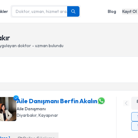
ikler
Blog
Kayıt Ol
kır
ygulayan doktor - uzman bulundu
Aile Danışmanı Berfin Akalın
Aile Danışmanı
Diyarbakır
, Kayapınar