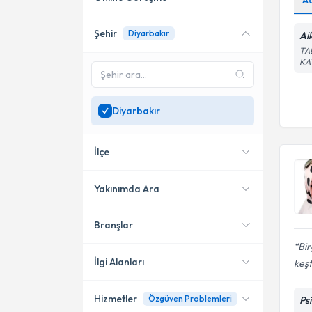
A
Şehir
Diyarbakır
Ai
Online danışmanlık sunan
uzmanları göster
TA
KA
Sadece
Diyarbakır
bölgesinde uzman ara
Diyarbakır
İlçe
Yakınımda Ara
Branşlar
Konumuma yakın uzmanları
Kayapınar
göster
Bir
İlgi Alanları
keşf
Hizmetler
Özgüven Problemleri
Ps
Aile Danışmanı