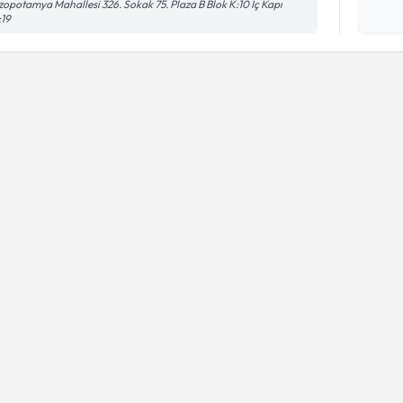
opotamya Mahallesi 326. Sokak 75. Plaza B Blok K:10 İç Kapı
işlenm
:19