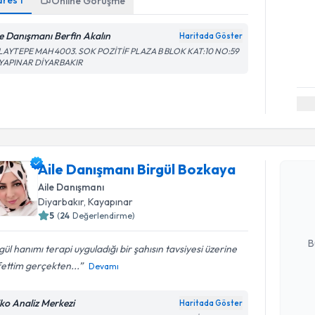
dres
1
Online Görüşme
le Danışmanı Berfin Akalın
Haritada Göster
LAYTEPE MAH 4003. SOK POZİTİF PLAZA B BLOK KAT:10 NO:59
YAPINAR DİYARBAKIR
Randevu T
Aile Danışmanı Birgül Bozkaya
Aile Danı
oluşturun. 
Aile Danışmanı
hazırlandığ
Diyarbakır
, Kayapınar
5
(
24
Değerlendirme)
E-posta Ad
B
gül hanımı terapi uyguladığı bir şahısın tavsiyesi üzerine
ettim gerçekten...
Devamı
Kişisel
iko Analiz Merkezi
Haritada Göster
okudum