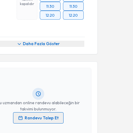
kapalıdır
11:30
11:30
12:20
12:20
Daha Fazla Göster
akvimi Talebi
şmanı Birgül Bozkaya
için randevu takvimi talebi
Size bu uzmandan randevu almanız için bir takvim
ında e-posta ile bilgilendireceğiz.
resiniz
u uzmandan online randevu alabileceğin bir
takvimi bulunmuyor.
Randevu Talep Et
 verilerimin işlenmesine ilişkin
Aydınlatma Metni
'ni
 ve kişisel verilerimin belirtilen kapsamda