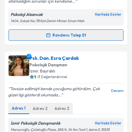
atamadığım sorunlar için kendisine...
Kişisel verilerimin işlenmesine ilişkin
Aydınlatma
Metni
'ni okudum ve kişisel verilerimin belirtilen
Psikoloji Alsancak
Haritada Göster
kapsamda işlenmesini kabul ediyorum.
1404. Sokak No:7B Kat:Zemin Mimar Sinan Mah.
Takvim Talebini Gönder
Randevu Talep Et
Randevu Takvimi Talebi
Klinik Psikolog Berken Gündüz
için randevu takvimi
Psk. Dan. Esra Çardak
talebi oluşturun. Size bu uzmandan randevu almanız
Psikolojik Danışman
için bir takvim hazırlandığında e-posta ile
İzmir
, Bayraklı
bilgilendireceğiz.
5
(
1
Değerlendirme)
E-posta Adresiniz
Tavsiye edilmişti bende çocuğumu götürdüm. Çok
Devamı
güzel ilgi gösterdi okumada...
Adres
1
Adres
2
Adres
3
Kişisel verilerimin işlenmesine ilişkin
Aydınlatma
Metni
'ni okudum ve kişisel verilerimin belirtilen
İzmir Psikolojik Danışmanlık
Haritada Göster
kapsamda işlenmesini kabul ediyorum.
Mansuroğlu, Çolakoğlu Plaza, 288/6. Sk No:1 kat:1, daire:3, 35535