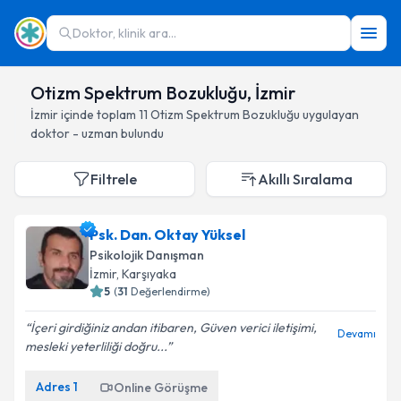
Doktor, klinik ara...
Otizm Spektrum Bozukluğu, İzmir
İzmir
içinde toplam
11
Otizm Spektrum Bozukluğu
uygulayan
doktor - uzman bulundu
Filtrele
Akıllı Sıralama
Psk. Dan. Oktay Yüksel
Psikolojik Danışman
İzmir
, Karşıyaka
5
(
31
Değerlendirme)
İçeri girdiğiniz andan itibaren, Güven verici iletişimi,
Devamı
mesleki yeterliliği doğru...
Adres
1
Online Görüşme