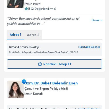
takvim hazırlandığında e-posta ile bilgilendireceğiz.
İzmir
, Buca
5
(
2
Değerlendirme)
E-posta Adresiniz
Güner Bey sayesinde sıkıntılı zamanlarimi en iyi
Devamı
şekilde atlatabildim ve...
Adres
1
Adres
2
Kişisel verilerimin işlenmesine ilişkin
Aydınlatma
Metni
'ni okudum ve kişisel verilerimin belirtilen
kapsamda işlenmesini kabul ediyorum.
İzmir Analiz Psikoloji
Haritada Göster
Vali Rahmi Bey Mahallesi Menderes Caddesi No:57 D:2
Takvim Talebini Gönder
Randevu Talep Et
Randevu Takvimi Talebi
Klinik Psikolog Güner Karacasu
için randevu
Uzm. Dr. Buket Belendir Esen
takvimi talebi oluşturun. Size bu uzmandan randevu
Çocuk ve Ergen Psikiyatristi
almanız için bir takvim hazırlandığında e-posta ile
İzmir
, Konak
bilgilendireceğiz.
E-posta Adresiniz