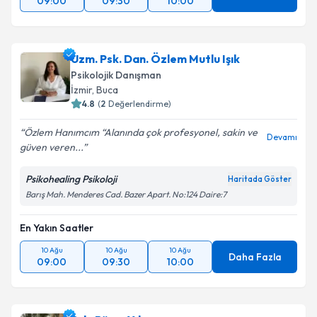
09:00
09:30
10:00
Uzm. Psk. Dan. Özlem Mutlu Işık
Psikolojik Danışman
İzmir
, Buca
4.8
(
2
Değerlendirme)
Özlem Hanımcım “Alanında çok profesyonel, sakin ve
Devamı
güven veren...
Psikohealing Psikoloji
Haritada Göster
Barış Mah. Menderes Cad. Bazer Apart. No:124 Daire:7
En Yakın Saatler
10 Ağu
10 Ağu
10 Ağu
Daha Fazla
09:00
09:30
10:00