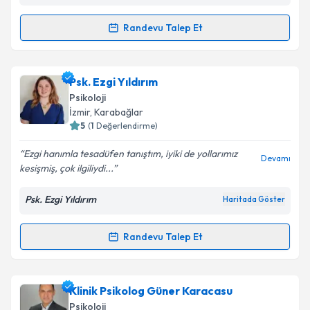
Randevu Talep Et
Takvim Talebini Gönder
Randevu Takvimi Talebi
Psk. Dan. Esra Çardak
için randevu takvimi talebi
Psk. Ezgi Yıldırım
oluşturun. Size bu uzmandan randevu almanız için bir
Psikoloji
takvim hazırlandığında e-posta ile bilgilendireceğiz.
İzmir
, Karabağlar
5
(
1
Değerlendirme)
E-posta Adresiniz
Ezgi hanımla tesadüfen tanıştım, iyiki de yollarımız
Devamı
kesişmiş, çok ilgiliydi...
Psk. Ezgi Yıldırım
Haritada Göster
Kişisel verilerimin işlenmesine ilişkin
Aydınlatma
Metni
'ni okudum ve kişisel verilerimin belirtilen
kapsamda işlenmesini kabul ediyorum.
Randevu Talep Et
Randevu Takvimi Talebi
Takvim Talebini Gönder
Psk. Ezgi Yıldırım
için randevu takvimi talebi
Klinik Psikolog Güner Karacasu
oluşturun. Size bu uzmandan randevu almanız için bir
Psikoloji