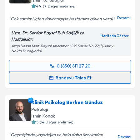
İzmir
, Karabağlar
4.9
(
7
Değerlendirme)
Devamı
Cok samimi içten davranışıyla hastamıza güven verdi
Uzm. Dr. Serdar Baysal Ruh Sağlığı ve
Haritada Göster
Hastalıkları
Arap Hasan Mah. Baysal Apartmanı 239 Sokak No:29/1 (Hatay
Nokta.Durağında)
0 (850) 811 27 20
Randevu Takvimi Talebi
Randevu Talep Et
Uzm. Dr. Serdar Baysal
için randevu takvimi talebi
oluşturun. Size bu uzmandan randevu almanız için bir
Klinik Psikolog Berken Gündüz
takvim hazırlandığında e-posta ile bilgilendireceğiz.
Psikoloji
E-posta Adresiniz
İzmir
, Konak
5
(
14
Değerlendirme)
Geçmişimde yaşadığım ve hala daha üzerimden
Devamı