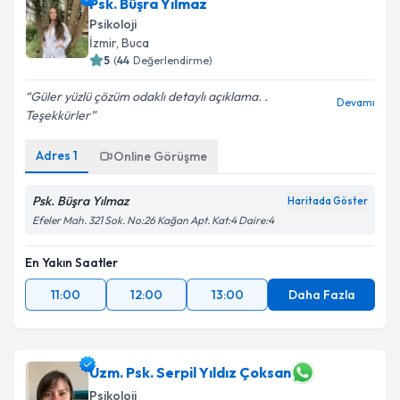
Psk. Büşra Yılmaz
Psikoloji
İzmir
, Buca
5
(
44
Değerlendirme)
Güler yüzlü çözüm odaklı detaylı açıklama. .
Devamı
Teşekkürler
Adres
1
Online Görüşme
Psk. Büşra Yılmaz
Haritada Göster
Efeler Mah. 321 Sok. No:26 Kağan Apt. Kat:4 Daire:4
En Yakın Saatler
11:00
12:00
13:00
Daha Fazla
Uzm. Psk. Serpil Yıldız Çoksan
Psikoloji