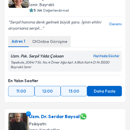
İzmir
, Bayraklı
5
(
44
Değerlendirme)
Serpil hanıma denk gelmek büyük şans. İşinin ehlini
Devamı
arıyorsanız serpil...
Adres
1
Online Görüşme
Uzm. Psk. Serpil Yıldız Çoksan
Haritada Göster
Tepekule, 2084/7 Sk. No.4 Ömer Ağa Apt. A Blok Kat:4 D:14 35530
Bayraklı İzmir
En Yakın Saatler
11:00
12:00
13:00
Daha Fazla
Uzm. Dr. Serdar Baysal
Psikiyatri