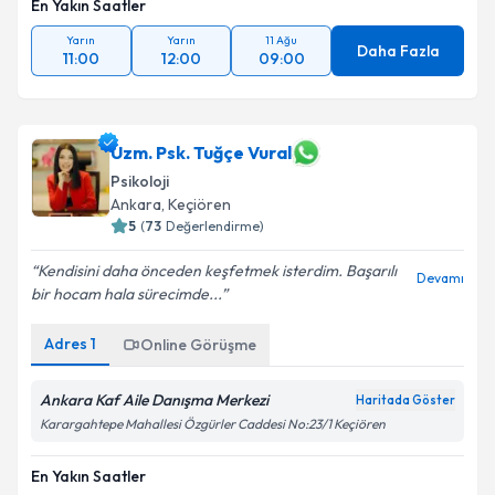
En Yakın Saatler
Yarın
Yarın
11 Ağu
Daha Fazla
11:00
12:00
09:00
Uzm. Psk. Tuğçe Vural
Psikoloji
Ankara
, Keçiören
5
(
73
Değerlendirme)
Kendisini daha önceden keşfetmek isterdim. Başarılı
Devamı
bir hocam hala sürecimde...
Adres
1
Online Görüşme
Ankara Kaf Aile Danışma Merkezi
Haritada Göster
Karargahtepe Mahallesi Özgürler Caddesi No:23/1 Keçiören
En Yakın Saatler