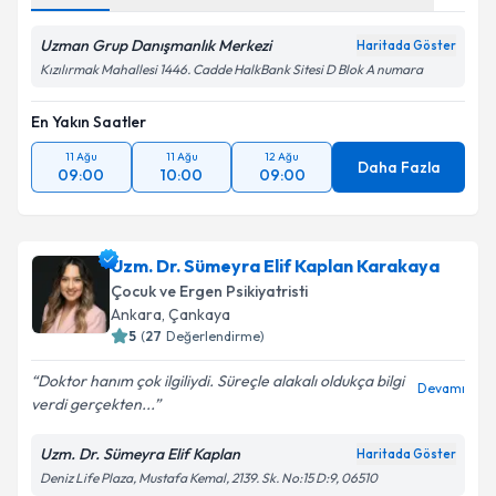
Uzman Grup Danışmanlık Merkezi
Haritada Göster
Kızılırmak Mahallesi 1446. Cadde HalkBank Sitesi D Blok A numara
En Yakın Saatler
11 Ağu
11 Ağu
12 Ağu
Daha Fazla
09:00
10:00
09:00
Uzm. Dr. Sümeyra Elif Kaplan Karakaya
Çocuk ve Ergen Psikiyatristi
Ankara
, Çankaya
5
(
27
Değerlendirme)
Doktor hanım çok ilgiliydi. Süreçle alakalı oldukça bilgi
Devamı
verdi gerçekten...
Uzm. Dr. Sümeyra Elif Kaplan
Haritada Göster
Deniz Life Plaza, Mustafa Kemal, 2139. Sk. No:15 D:9, 06510