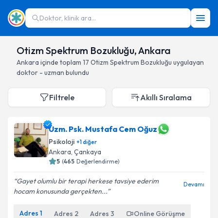
Doktor, klinik ara...
Otizm Spektrum Bozukluğu, Ankara
Ankara
içinde toplam
17
Otizm Spektrum Bozukluğu
uygulayan
doktor - uzman bulundu
Filtrele
Akıllı Sıralama
Uzm. Psk. Mustafa Cem Oğuz
Psikoloji
+
1
diğer
Ankara
, Çankaya
5
(
465
Değerlendirme)
Gayet olumlu bir terapi herkese tavsiye ederim
Devamı
hocam konusunda gerçekten...
Adres
1
Adres
2
Adres
3
Online Görüşme