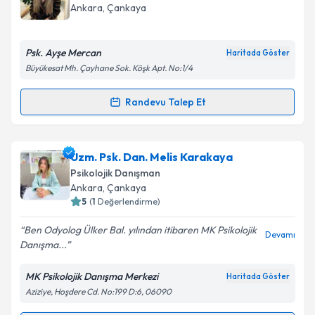
takvim hazırlandığında e-posta ile bilgilendireceğiz.
Ankara
, Çankaya
E-posta Adresiniz
Psk. Ayşe Mercan
Haritada Göster
Büyükesat Mh. Çayhane Sok. Köşk Apt. No:1/4
Kişisel verilerimin işlenmesine ilişkin
Aydınlatma
Randevu Talep Et
Randevu Takvimi Talebi
Metni
'ni okudum ve kişisel verilerimin belirtilen
kapsamda işlenmesini kabul ediyorum.
Psk. Ayşe Mercan
için randevu takvimi talebi
Uzm. Psk. Dan. Melis Karakaya
oluşturun. Size bu uzmandan randevu almanız için bir
Takvim Talebini Gönder
Psikolojik Danışman
takvim hazırlandığında e-posta ile bilgilendireceğiz.
Ankara
, Çankaya
5
(
1
Değerlendirme)
E-posta Adresiniz
Ben Odyolog Ülker Bal. yılından itibaren MK Psikolojik
Devamı
Danışma...
MK Psikolojik Danışma Merkezi
Haritada Göster
Kişisel verilerimin işlenmesine ilişkin
Aydınlatma
Aziziye, Hoşdere Cd. No:199 D:6, 06090
Metni
'ni okudum ve kişisel verilerimin belirtilen
kapsamda işlenmesini kabul ediyorum.