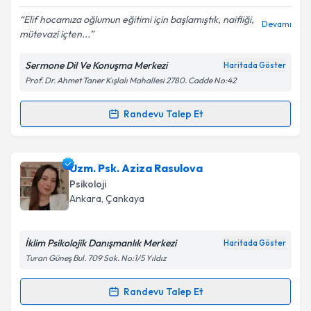
Elif hocamıza oğlumun eğitimi için başlamıştık, naifliği,
Devamı
mütevazi içten...
Sermone Dil Ve Konuşma Merkezi
Haritada Göster
Prof. Dr. Ahmet Taner Kışlalı Mahallesi 2780. Cadde No:42
Randevu Talep Et
Randevu Takvimi Talebi
Çocuk Gelişim Elif Kolay
için randevu takvimi talebi
Uzm. Psk. Aziza Rasulova
oluşturun. Size bu uzmandan randevu almanız için bir
Psikoloji
takvim hazırlandığında e-posta ile bilgilendireceğiz.
Ankara
, Çankaya
E-posta Adresiniz
İklim Psikolojik Danışmanlık Merkezi
Haritada Göster
Turan Güneş Bul. 709 Sok. No:1/5 Yıldız
Kişisel verilerimin işlenmesine ilişkin
Aydınlatma
Randevu Talep Et
Randevu Takvimi Talebi
Metni
'ni okudum ve kişisel verilerimin belirtilen