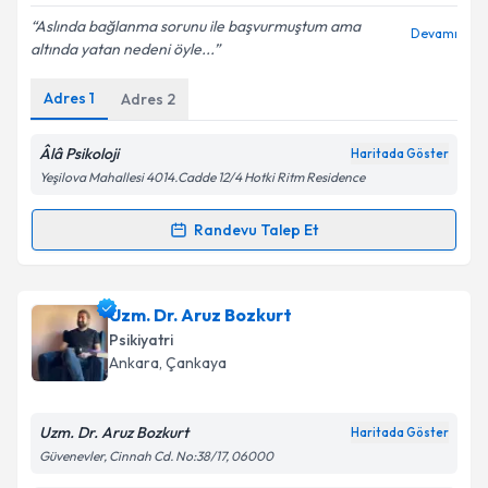
E-posta Adresiniz
Aslında bağlanma sorunu ile başvurmuştum ama
Devamı
altında yatan nedeni öyle...
Adres
1
Adres
2
Kişisel verilerimin işlenmesine ilişkin
Aydınlatma
Metni
'ni okudum ve kişisel verilerimin belirtilen
Âlâ Psikoloji
Haritada Göster
kapsamda işlenmesini kabul ediyorum.
Yeşilova Mahallesi 4014.Cadde 12/4 Hotki Ritm Residence
Randevu Talep Et
Takvim Talebini Gönder
Randevu Takvimi Talebi
Psk. Zişan Topçuoğlu Dinçer
için randevu takvimi
Uzm. Dr. Aruz Bozkurt
talebi oluşturun. Size bu uzmandan randevu almanız
Psikiyatri
için bir takvim hazırlandığında e-posta ile
Ankara
, Çankaya
bilgilendireceğiz.
E-posta Adresiniz
Uzm. Dr. Aruz Bozkurt
Haritada Göster
Güvenevler, Cinnah Cd. No:38/17, 06000