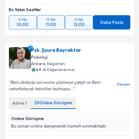
En Yakın Saatler
12 Ağu
12 Ağu
12 Ağu
Daha Fazla
10:00
11:00
12:00
Psk. Şuura Bayraktar
Psikoloji
Ankara
, Keçiören
4.9
(
4
Değerlendirme)
Beni dinleyip sorunumu çözmeye çalıştı ve Beni
Devamı
rahatlatacak teknikler bulmaya...
Online Görüşme
Adres
1
Online Görüşme
Bu uzman online danışmanlık hizmeti sunmaktadır.