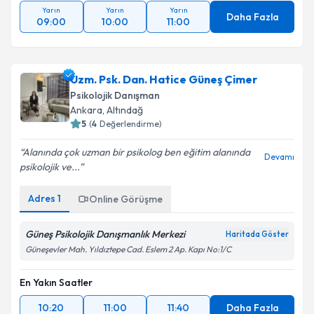
Yarın
Yarın
Yarın
Daha Fazla
09:00
10:00
11:00
Uzm. Psk. Dan. Hatice Güneş Çimer
Psikolojik Danışman
Ankara
, Altındağ
5
(
4
Değerlendirme)
Alanında çok uzman bir psikolog ben eğitim alanında
Devamı
psikolojik ve...
Adres
1
Online Görüşme
Güneş Psikolojik Danışmanlık Merkezi
Haritada Göster
Güneşevler Mah. Yıldıztepe Cad. Eslem 2 Ap. Kapı No:1/C
En Yakın Saatler
10:20
11:00
11:40
Daha Fazla