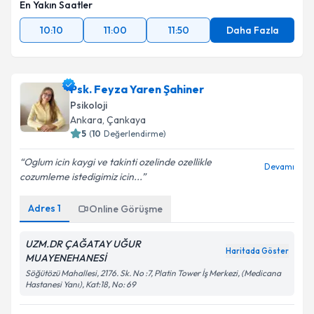
En Yakın Saatler
10:10
11:00
11:50
Daha Fazla
Psk. Feyza Yaren Şahiner
Psikoloji
Ankara
, Çankaya
5
(
10
Değerlendirme)
Oglum icin kaygi ve takinti ozelinde ozellikle
Devamı
cozumleme istedigimiz icin...
Adres
1
Online Görüşme
UZM.DR ÇAĞATAY UĞUR
Haritada Göster
MUAYENEHANESİ
Söğütözü Mahallesi, 2176. Sk. No :7, Platin Tower İş Merkezi, (Medicana
Hastanesi Yanı), Kat:18, No: 69