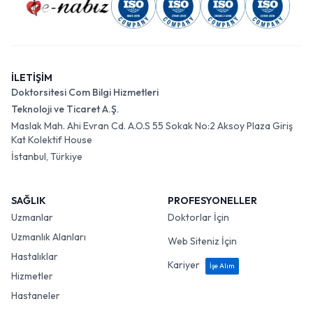
İLETİŞİM
Doktorsitesi Com Bilgi Hizmetleri
Teknoloji ve Ticaret A.Ş.
Maslak Mah. Ahi Evran Cd. A.O.S 55 Sokak No:2 Aksoy Plaza Giriş
Kat Kolektif House
İstanbul, Türkiye
SAĞLIK
PROFESYONELLER
Uzmanlar
Doktorlar İçin
Uzmanlık Alanları
Web Siteniz İçin
Hastalıklar
Kariyer
İşe Alım
Hizmetler
Hastaneler