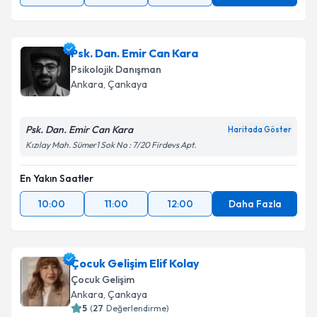
Psk. Dan. Emir Can Kara
Psikolojik Danışman
Ankara
, Çankaya
Psk. Dan. Emir Can Kara
Haritada Göster
Kızılay Mah. Sümer1 Sok No : 7/20 Firdevs Apt.
En Yakın Saatler
10:00
11:00
12:00
Daha Fazla
Çocuk Gelişim Elif Kolay
Çocuk Gelişim
Ankara
, Çankaya
5
(
27
Değerlendirme)