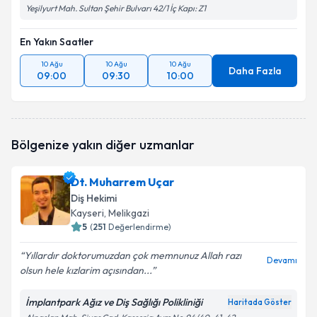
Yeşilyurt Mah. Sultan Şehir Bulvarı 42/1 İç Kapı: Z1
En Yakın Saatler
10 Ağu
10 Ağu
10 Ağu
Daha Fazla
09:00
09:30
10:00
Bölgenize yakın diğer uzmanlar
Dt. Muharrem Uçar
Diş Hekimi
Kayseri
, Melikgazi
5
(
251
Değerlendirme)
Yıllardır doktorumuzdan çok memnunuz Allah razı
Devamı
olsun hele kızlarim açısından...
İmplantpark Ağız ve Diş Sağlığı Polikliniği
Haritada Göster