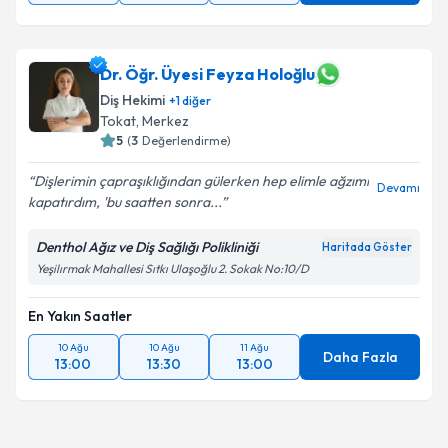
Dr. Öğr. Üyesi Feyza Holoğlu
Diş Hekimi
+
1
diğer
Tokat
, Merkez
5
(
3
Değerlendirme)
Dişlerimin çapraşıklığından gülerken hep elimle ağzımı
Devamı
kapatırdım, 'bu saatten sonra...
Denthol Ağız ve Diş Sağlığı Polikliniği
Haritada Göster
Yeşilırmak Mahallesi Sıtkı Ulaşoğlu 2. Sokak No:10/D
En Yakın Saatler
10 Ağu
10 Ağu
11 Ağu
Daha Fazla
13:00
13:30
13:00