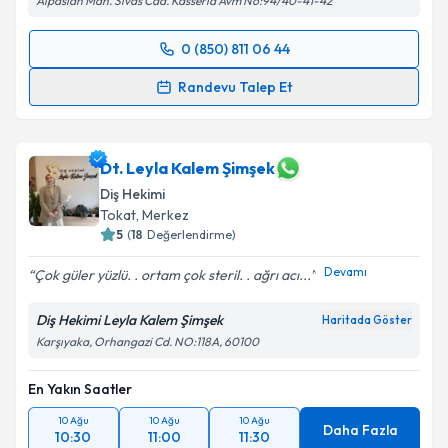
Alpaslan Mah. Sivas Cad. Kasseria Avm No:94/40-41-42
0 (850) 811 06 44
Randevu Takvimi Talebi
Randevu Talep Et
Dt. Muharrem Uçar
için randevu takvimi talebi
oluşturun. Size bu uzmandan randevu almanız için bir
takvim hazırlandığında e-posta ile bilgilendireceğiz.
Dt. Leyla Kalem Şimşek
Diş Hekimi
E-posta Adresiniz
Tokat
, Merkez
5
(
18
Değerlendirme)
Devamı
Çok güler yüzlü. . ortam çok steril. . ağrı acı...
Kişisel verilerimin işlenmesine ilişkin
Aydınlatma
Diş Hekimi Leyla Kalem Şimşek
Haritada Göster
Metni
'ni okudum ve kişisel verilerimin belirtilen
Karşıyaka, Orhangazi Cd. NO:118A, 60100
kapsamda işlenmesini kabul ediyorum.
En Yakın Saatler
Takvim Talebini Gönder
10 Ağu
10 Ağu
10 Ağu
Daha Fazla
10:30
11:00
11:30