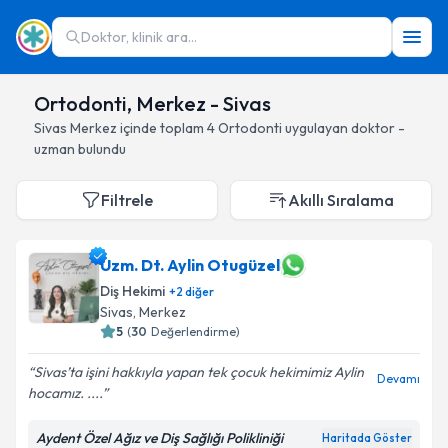
Doktor, klinik ara...
Ortodonti, Merkez - Sivas
Sivas
Merkez
içinde toplam
4
Ortodonti
uygulayan doktor -
uzman bulundu
Filtrele
Akıllı Sıralama
Uzm. Dt. Aylin Otugüzel
Diş Hekimi
+
2
diğer
Sivas
, Merkez
5
(
30
Değerlendirme)
Sivas’ta işini hakkıyla yapan tek çocuk hekimimiz Aylin
Devamı
hocamız. ....
Aydent Özel Ağız ve Diş Sağlığı Polikliniği
Haritada Göster