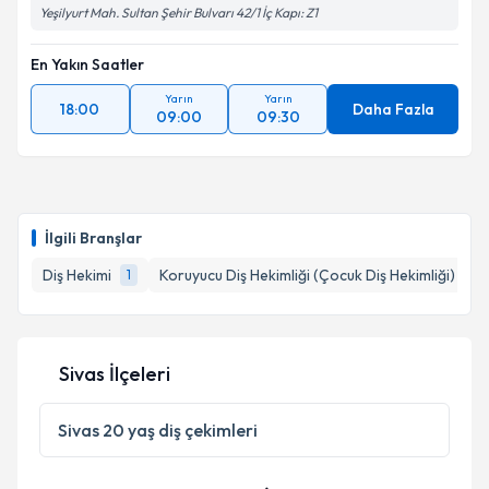
Yeşilyurt Mah. Sultan Şehir Bulvarı 42/1 İç Kapı: Z1
En Yakın Saatler
Yarın
Yarın
18:00
Daha Fazla
09:00
09:30
İlgili Branşlar
Diş Hekimi
Koruyucu Diş Hekimliği (Çocuk Diş Hekimliği)
1
1
Sivas İlçeleri
Sivas
20 yaş diş çekimleri