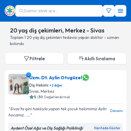
Doktor, klinik ara...
20 yaş diş çekimleri, Merkez - Sivas
Toplam
1
20 yaş diş çekimleri
tedavisi yapan doktor - uzman
bulundu
Filtrele
Akıllı Sıralama
Uzm. Dt. Aylin Otugüzel
Diş Hekimi
+
2
diğer
Sivas
, Merkez
5
(
30
Değerlendirme)
Sivas’ta işini hakkıyla yapan tek çocuk hekimimiz Aylin
Devamı
hocamız. ....
Aydent Özel Ağız ve Diş Sağlığı Polikliniği
Haritada Göster