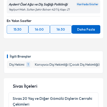
Aydent Özel Ağız ve Diş Sağlığı Polikliniği
Haritada Göster
Yeşilyurt Mah. Sultan Şehir Bulvarı 42/1 İç Kapı: Z1
En Yakın Saatler
15:30
16:00
16:30
Daha Fazla
İlgili Branşlar
Diş Hekimi
Koruyucu Diş Hekimliği (Çocuk Diş Hekimliği)
1
1
Sivas İlçeleri
Sivas
20 Yaş ve Diğer Gömülü Dişlerin Cerrahi
Çekimleri