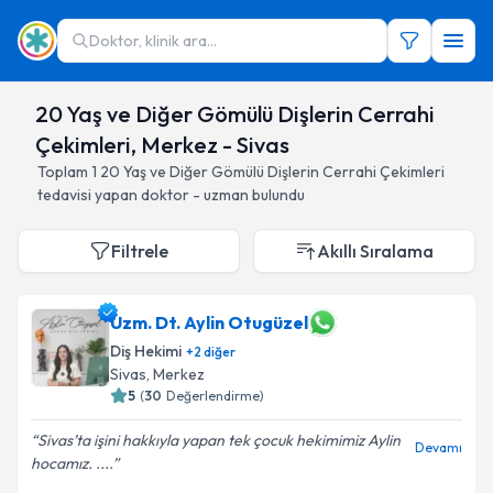
Doktor, klinik ara...
20 Yaş ve Diğer Gömülü Dişlerin Cerrahi
Çekimleri, Merkez - Sivas
Toplam
1
20 Yaş ve Diğer Gömülü Dişlerin Cerrahi Çekimleri
tedavisi yapan doktor - uzman bulundu
Filtrele
Akıllı Sıralama
Uzm. Dt. Aylin Otugüzel
Diş Hekimi
+
2
diğer
Sivas
, Merkez
5
(
30
Değerlendirme)
Sivas’ta işini hakkıyla yapan tek çocuk hekimimiz Aylin
Devamı
hocamız. ....