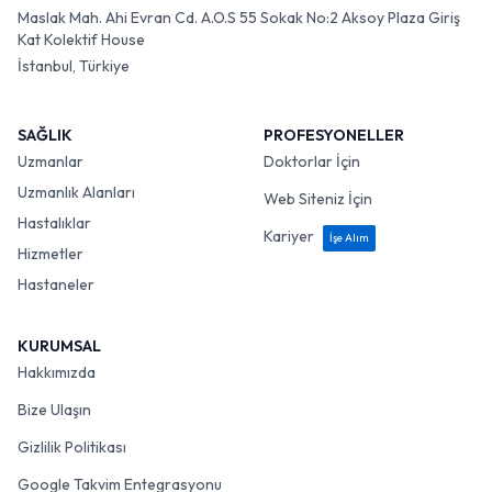
Maslak Mah. Ahi Evran Cd. A.O.S 55 Sokak No:2 Aksoy Plaza Giriş
Kat Kolektif House
İstanbul, Türkiye
SAĞLIK
PROFESYONELLER
Uzmanlar
Doktorlar İçin
Uzmanlık Alanları
Web Siteniz İçin
Hastalıklar
Kariyer
İşe Alım
Hizmetler
Hastaneler
KURUMSAL
Hakkımızda
Bize Ulaşın
Gizlilik Politikası
Google Takvim Entegrasyonu