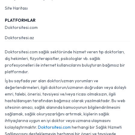
Site Haritası
PLATFORMLAR
Doktorsitesi.com
Doktorsitesi.az
Doktorsitesi.com sağlık sektöründe hizmet veren tıp doktorları,
diş hekimleri, fizyoterapistler, psikologlar vb. sağlık
profesyonelleri ile internet kullanıcılarını buluşturan bağımsız bir
platformdur.
İş bu sayfada yer alan doktor/uzman yorumları ve
değerlendirmeleri, ilgili doktorun/uzmanın doğrudan veya dolaylı
emri, talebi, önerisi, tavsiyesi ve/veya ricası olmaksızın, ilgili
hasta/danışan tarafından bağımsız olarak yazılmaktadır. Bu web
sitesinin amacı, sağlık alanında kamuoyunun bilgilendirilmesini
sağlamak, sağlık okuryazarlığını artırmak, kişilerin sağlık
ihtiyaçlarına uygun en iyi doktor veya uzmana ulaşmasını
kolaylaştırmaktır.
Doktorsitesi.com
herhangi bir Sağlık Hizmeti
Sağlayıcısını desteklemeyip herhangi bir öneri ve tavsiyede