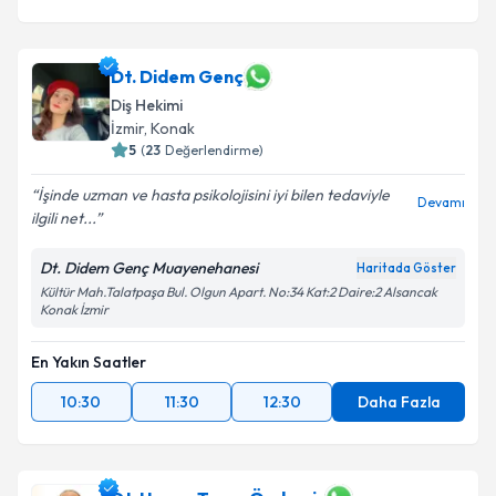
Dt. Didem Genç
Diş Hekimi
İzmir
, Konak
5
(
23
Değerlendirme)
İşinde uzman ve hasta psikolojisini iyi bilen tedaviyle
Devamı
ilgili net...
Dt. Didem Genç Muayenehanesi
Haritada Göster
Kültür Mah.Talatpaşa Bul. Olgun Apart. No:34 Kat:2 Daire:2 Alsancak
Konak İzmir
En Yakın Saatler
10:30
11:30
12:30
Daha Fazla