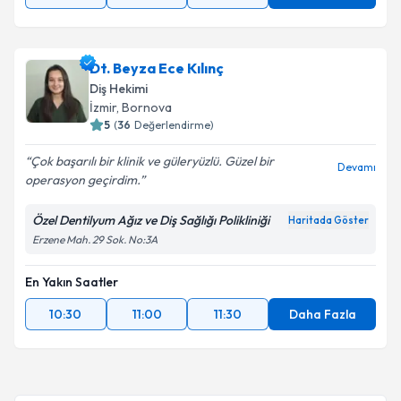
Dt. Beyza Ece Kılınç
Diş Hekimi
İzmir
, Bornova
5
(
36
Değerlendirme)
Çok başarılı bir klinik ve güleryüzlü. Güzel bir
Devamı
operasyon geçirdim.
Özel Dentilyum Ağız ve Diş Sağlığı Polikliniği
Haritada Göster
Erzene Mah. 29 Sok. No:3A
En Yakın Saatler
10:30
11:00
11:30
Daha Fazla