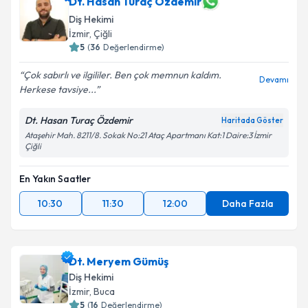
Dt. Hasan Turaç Özdemir
Diş Hekimi
İzmir
, Çiğli
5
(
36
Değerlendirme)
Çok sabırlı ve ilgililer. Ben çok memnun kaldım.
Devamı
Herkese tavsiye...
Dt. Hasan Turaç Özdemir
Haritada Göster
Ataşehir Mah. 8211/8. Sokak No:21 Ataç Apartmanı Kat:1 Daire:3 İzmir
Çiğli
En Yakın Saatler
10:30
11:30
12:00
Daha Fazla
Dt. Meryem Gümüş
Diş Hekimi
İzmir
, Buca
5
(
16
Değerlendirme)