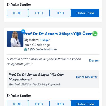
En Yakın Saatler
10:30
11:00
11:30
Daha Fazla
Prof. Dr. Dt. Senem Gökçen Yiğit Özer
Diş Hekimi
+
1
diğer
İzmir
, Güzelbahçe
5
(
50
Değerlendirme)
Ellerinin hafif olması ve acıyı hissettirmemesinden
Devamı
dolayı mutluyum.
Prof. Dr. Dt. Senem Gökçen Yiğit Özer
Haritada Göster
Muayenehanesi
Yelki Mah.2251 Sok. No:20 AA İç Kapı No:2
En Yakın Saatler
10:30
11:00
11:30
Daha Fazla