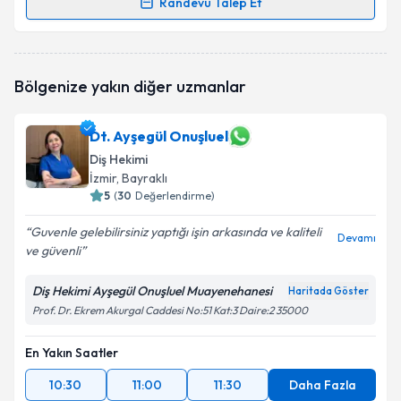
Randevu Talep Et
Dt. Muhammed Taha Delikkaya
için randevu
takvimi talebi oluşturun. Size bu uzmandan randevu
almanız için bir takvim hazırlandığında e-posta ile
Bölgenize yakın diğer uzmanlar
bilgilendireceğiz.
E-posta Adresiniz
Dt. Ayşegül Onuşluel
Diş Hekimi
İzmir
, Bayraklı
5
(
30
Değerlendirme)
Kişisel verilerimin işlenmesine ilişkin
Aydınlatma
Guvenle gelebilirsiniz yaptığı işin arkasında ve kaliteli
Metni
'ni okudum ve kişisel verilerimin belirtilen
Devamı
ve güvenli
kapsamda işlenmesini kabul ediyorum.
Diş Hekimi Ayşegül Onuşluel Muayenehanesi
Haritada Göster
Takvim Talebini Gönder
Prof. Dr. Ekrem Akurgal Caddesi No:51 Kat:3 Daire:2 35000
En Yakın Saatler
10:30
11:00
11:30
Daha Fazla