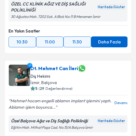
ÖZEL CC KLİNİK AĞIZ VE DİŞ SAĞLIĞI
Haritada Göster
POLİKLİNİĞİ
30 Ağustos Mah. 7202 Sok. A Blok No:11 B Menemen İzmir
En Yakın Saatler
10:30
11:00
11:30
Daha Fazla
Dt. Mehmet Can İleri
Diş Hekimi
İzmir
, Balçova
5
(
29
Değerlendirme)
Mehmet hocam engelli ablamın implant işlemini yaptı.
Devamı
Ablamın işlem boyunca...
Özel Balçova Ağız ve Diş Sağlığı Polikliniği
Haritada Göster
Eğitim Mah. Mithat Paşa Cad. No.15/A Balçova İzmir