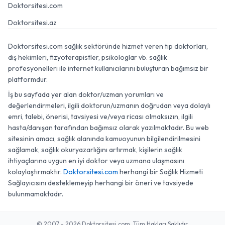
Doktorsitesi.com
Doktorsitesi.az
Doktorsitesi.com sağlık sektöründe hizmet veren tıp doktorları,
diş hekimleri, fizyoterapistler, psikologlar vb. sağlık
profesyonelleri ile internet kullanıcılarını buluşturan bağımsız bir
platformdur.
İş bu sayfada yer alan doktor/uzman yorumları ve
değerlendirmeleri, ilgili doktorun/uzmanın doğrudan veya dolaylı
emri, talebi, önerisi, tavsiyesi ve/veya ricası olmaksızın, ilgili
hasta/danışan tarafından bağımsız olarak yazılmaktadır. Bu web
sitesinin amacı, sağlık alanında kamuoyunun bilgilendirilmesini
sağlamak, sağlık okuryazarlığını artırmak, kişilerin sağlık
ihtiyaçlarına uygun en iyi doktor veya uzmana ulaşmasını
kolaylaştırmaktır.
Doktorsitesi.com
herhangi bir Sağlık Hizmeti
Sağlayıcısını desteklemeyip herhangi bir öneri ve tavsiyede
bulunmamaktadır.
© 2007 - 2026 Doktorsitesi.com. Tüm Hakları Saklıdır.