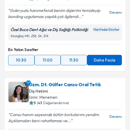
Guleryuzlu hanımefendi benim dişlerimi temizleyip
Devamı
bonding uygulaması yapıldı çok ilgilendi...
Özel Buca Dent Ağız ve Diş Sağlığı Polikinliği
Haritada Göster
Kozağaç Mh. 256. Sk. 3/A
En Yakın Saatler
10:30
11:00
11:30
Daha Fazla
Uzm. Dt. Gülfer Cansu Oral Tetik
Diş Hekimi
İzmir
, Menemen
5
(
43
Değerlendirme)
Cansu hanım sayesinde bütün korkularımı yendim.
Devamı
Açıklamaları beni rahatlaması ve...