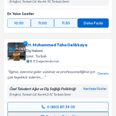
Ertuğrul, Torbalı Cd. No:44 /1C Torbalı/İzmir
En Yakın Saatler
10:30
11:00
11:30
Daha Fazla
Dt. Muhammed Taha Delikkaya
Diş Hekimi
İzmir
, Torbalı
5
(
1
Değerlendirme)
İlginiz, özeniniz güler yüzünüz ve profesyonelliğiniz için
Devamı
çok teşekkür ederim....
Özel Taludent Ağız ve Diş Sağlığı Polikliniği
Haritada Göster
Ertuğrul, Torbalı Cd. No:44 D:1C Torbalı/İzmir
0 (850) 811 39 05
Randevu Takvimi Talebi