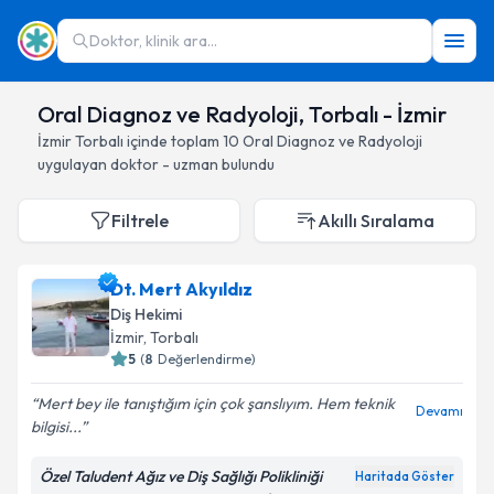
Doktor, klinik ara...
Oral Diagnoz ve Radyoloji, Torbalı - İzmir
İzmir
Torbalı
içinde toplam
10
Oral Diagnoz ve Radyoloji
uygulayan doktor - uzman bulundu
Filtrele
Akıllı Sıralama
Dt. Mert Akyıldız
Diş Hekimi
İzmir
, Torbalı
5
(
8
Değerlendirme)
Mert bey ile tanıştığım için çok şanslıyım. Hem teknik
Devamı
bilgisi...
Özel Taludent Ağız ve Diş Sağlığı Polikliniği
Haritada Göster