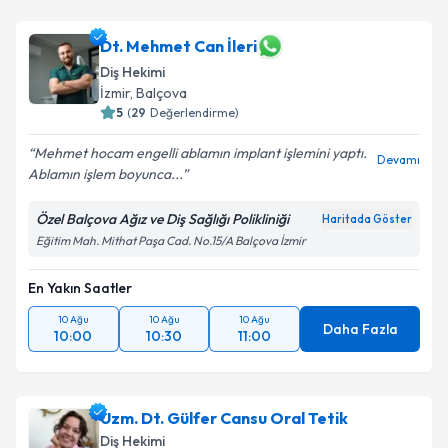
Dt. Mehmet Can İleri
Diş Hekimi
İzmir
, Balçova
5
(
29
Değerlendirme)
Mehmet hocam engelli ablamın implant işlemini yaptı.
Devamı
Ablamın işlem boyunca...
Özel Balçova Ağız ve Diş Sağlığı Polikliniği
Haritada Göster
Eğitim Mah. Mithat Paşa Cad. No.15/A Balçova İzmir
En Yakın Saatler
10 Ağu
10 Ağu
10 Ağu
Daha Fazla
10:00
10:30
11:00
Uzm. Dt. Gülfer Cansu Oral Tetik
Diş Hekimi