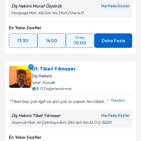
Diş Hekimi Murat Özyörük
Haritada Göster
Fevzipaşa Mah. 452 Sok. No:3 Kat:2 Daire:21
En Yakın Saatler
10 Ağu
13:30
14:00
Daha Fazla
10:00
Dt. Tibet Yılmazer
Diş Hekimi
İzmir
, Konak
5
(
1
Değerlendirme)
Devamı
Tibet bey çok ilgili ve işini çok iyi yapan tecrübeli...
Diş Hekimi Tibet Yılmazer
Haritada Göster
Alsancak Mah. Ali Çetinkaya Bulv. Ülkü Apt. No:22, D:2, 35220
En Yakın Saatler