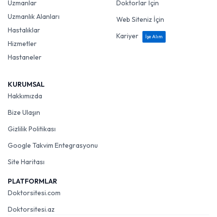
Uzmanlar
Doktorlar İçin
Uzmanlık Alanları
Web Siteniz İçin
Hastalıklar
Kariyer
İşe Alım
Hizmetler
Hastaneler
KURUMSAL
Hakkımızda
Bize Ulaşın
Gizlilik Politikası
Google Takvim Entegrasyonu
Site Haritası
PLATFORMLAR
Doktorsitesi.com
Doktorsitesi.az