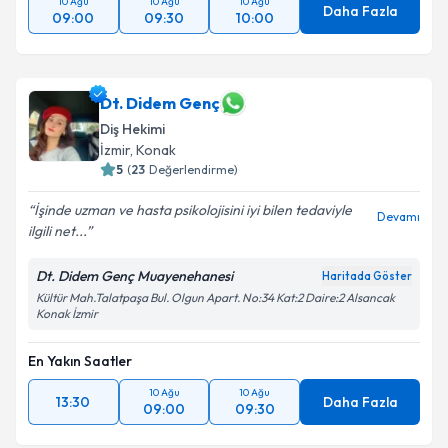
10 Ağu
10 Ağu
10 Ağu
Daha Fazla
09:00
09:30
10:00
Dt. Didem Genç
Diş Hekimi
İzmir
, Konak
5
(
23
Değerlendirme)
İşinde uzman ve hasta psikolojisini iyi bilen tedaviyle
Devamı
ilgili net...
Dt. Didem Genç Muayenehanesi
Haritada Göster
Kültür Mah.Talatpaşa Bul. Olgun Apart. No:34 Kat:2 Daire:2 Alsancak
Konak İzmir
En Yakın Saatler
10 Ağu
10 Ağu
13:30
Daha Fazla
09:00
09:30