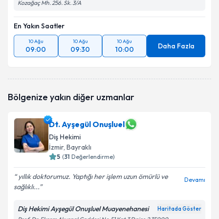
Kozağaç Mh. 256. Sk. 3/A
En Yakın Saatler
10 Ağu
10 Ağu
10 Ağu
Daha Fazla
09:00
09:30
10:00
Bölgenize yakın diğer uzmanlar
Dt. Ayşegül Onuşluel
Diş Hekimi
İzmir
, Bayraklı
5
(
31
Değerlendirme)
yıllık doktorumuz. Yaptığı her işlem uzun ömürlü ve
Devamı
sağlıklı...
Diş Hekimi Ayşegül Onuşluel Muayenehanesi
Haritada Göster