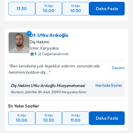
10 Ağu
10 Ağu
13:30
Daha Fazla
10:00
10:30
Dt. Utku Arıkoğlu
Diş Hekimi
İzmir
, Karşıyaka
5
(
2
Değerlendirme)
Ben kendisine çok teşekkür ederim, sonunda aile
Devamı
hekimimi buldum diş...
Diş Hekimi Utku Arıkoğlu Muayenehanesi
Haritada Göster
Bostanlı, Şehitler Blv 64A, 35590 Karşıyaka/İzmir
En Yakın Saatler
10 Ağu
10 Ağu
10 Ağu
Daha Fazla
10:00
10:30
11:00