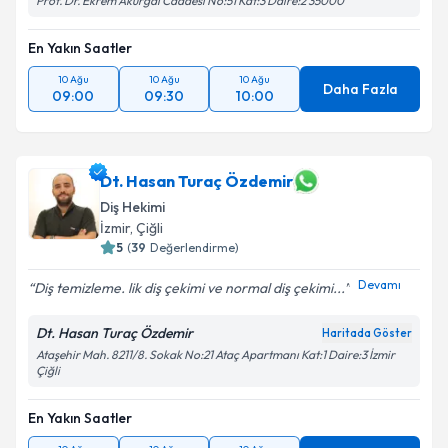
Prof. Dr. Ekrem Akurgal Caddesi No:51 Kat:3 Daire:2 35000
En Yakın Saatler
10 Ağu
10 Ağu
10 Ağu
Daha Fazla
09:00
09:30
10:00
Dt. Hasan Turaç Özdemir
Diş Hekimi
İzmir
, Çiğli
5
(
39
Değerlendirme)
Devamı
Diş temizleme. lik diş çekimi ve normal diş çekimi...
Dt. Hasan Turaç Özdemir
Haritada Göster
Ataşehir Mah. 8211/8. Sokak No:21 Ataç Apartmanı Kat:1 Daire:3 İzmir
Çiğli
En Yakın Saatler