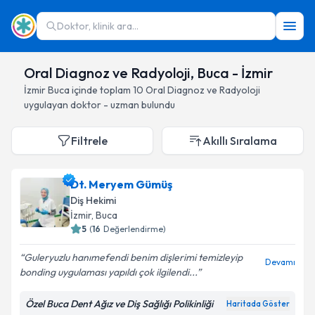
Doktor, klinik ara...
Oral Diagnoz ve Radyoloji, Buca - İzmir
İzmir
Buca
içinde toplam
10
Oral Diagnoz ve Radyoloji
uygulayan doktor - uzman bulundu
Filtrele
Akıllı Sıralama
Dt. Meryem Gümüş
Diş Hekimi
İzmir
, Buca
5
(
16
Değerlendirme)
Guleryuzlu hanımefendi benim dişlerimi temizleyip
Devamı
bonding uygulaması yapıldı çok ilgilendi...
Özel Buca Dent Ağız ve Diş Sağlığı Polikinliği
Haritada Göster