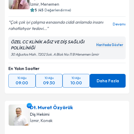
İzmir
, Menemen
5
(
45
Değerlendirme)
Çok çok iyi çalışma esnasında ciddi anlamda insanı
Devamı
rahatlatıyor tedavi...
ÖZEL CC KLİNİK AĞIZ VE DİŞ SAĞLIĞI
Haritada Göster
POLİKLİNİĞİ
30 Ağustos Mah. 7202 Sok. A Blok No:11 B Menemen İzmir
En Yakın Saatler
10 Ağu
10 Ağu
10 Ağu
Daha Fazla
09:00
09:30
10:00
Dt. Murat Özyörük
Diş Hekimi
İzmir
, Konak