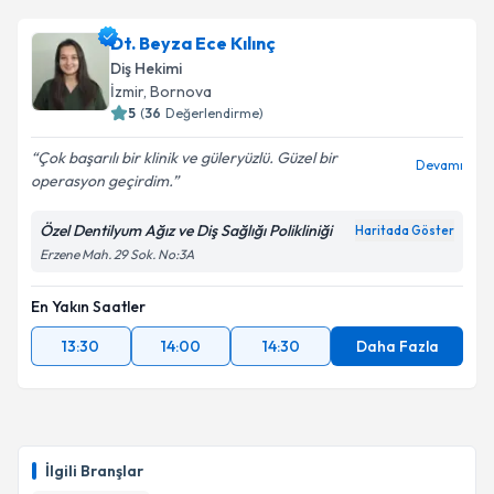
Dt. Beyza Ece Kılınç
Diş Hekimi
İzmir
, Bornova
5
(
36
Değerlendirme)
Çok başarılı bir klinik ve güleryüzlü. Güzel bir
Devamı
operasyon geçirdim.
Özel Dentilyum Ağız ve Diş Sağlığı Polikliniği
Haritada Göster
Erzene Mah. 29 Sok. No:3A
En Yakın Saatler
13:30
14:00
14:30
Daha Fazla
İlgili Branşlar