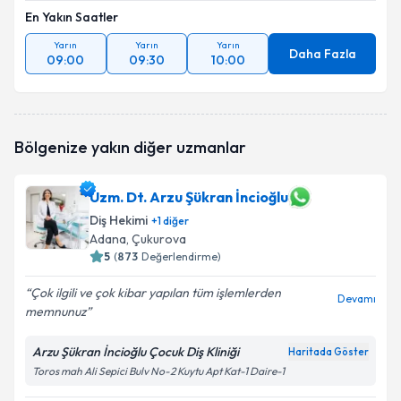
En Yakın Saatler
Yarın
Yarın
Yarın
Daha Fazla
09:00
09:30
10:00
Bölgenize yakın diğer uzmanlar
Uzm. Dt. Arzu Şükran İncioğlu
Diş Hekimi
+
1
diğer
Adana
, Çukurova
5
(
873
Değerlendirme)
Çok ilgili ve çok kibar yapılan tüm işlemlerden
Devamı
memnunuz
Arzu Şükran İncioğlu Çocuk Diş Kliniği
Haritada Göster
Toros mah Ali Sepici Bulv No-2 Kuytu Apt Kat-1 Daire-1