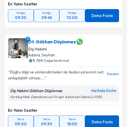
En Yakın Saatler
10 Ağu
10 Ağu
10 Ağu
Daha Fazla
09:30
09:45
10:00
Dt. Gökhan Düşünmez
Diş Hekimi
Adana
, Seyhan
5
(
105
Değerlendirme)
Doğru bilgi ve yönlendirmeleri ile tedavi sürecinin net,
Devamı
anlaşılabilir olması....
Diş Hekimi Gökhan Düşünmez
Haritada Göster
Kurtuluş Mah. Demokrasi cd. Ful apt. A blok kat 1 daire 2, 01130
En Yakın Saatler
Yarın
Yarın
Yarın
Daha Fazla
09:00
09:30
18:00