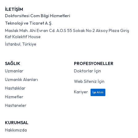
İLETİŞİM
Doktorsitesi Com Bilgi Hizmetleri
Teknoloji ve Ticaret A.Ş.
Maslak Mah. Ahi Evran Cd. A.O.S 55 Sokak No:2 Aksoy Plaza Giriş
Kat Kolektif House
İstanbul, Türkiye
SAĞLIK
PROFESYONELLER
Uzmanlar
Doktorlar İçin
Uzmanlık Alanları
Web Siteniz İçin
Hastalıklar
Kariyer
İşe Alım
Hizmetler
Hastaneler
KURUMSAL
Hakkımızda