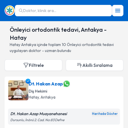
Doktor, klinik ara...
Önleyici ortodontik tedavi, Antakya -
Hatay
Hatay
Antakya
içinde toplam
10
Önleyici ortodontik tedavi
uygulayan doktor - uzman bulundu
Filtrele
Akıllı Sıralama
Dt. Hakan Azap
Diş Hekimi
Hatay
, Antakya
Dt. Hakan Azap Muayanehanesi
Haritada Göster
Dursunlu, İnönü 2. Cad. No:83 Defne