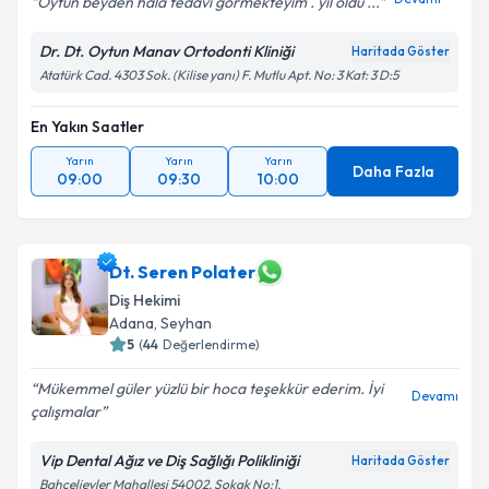
Oytun beyden hala tedavi gormekteyim . yil oldu ...
Dr. Dt. Oytun Manav Ortodonti Kliniği
Haritada Göster
Atatürk Cad. 4303 Sok. (Kilise yanı) F. Mutlu Apt. No: 3 Kat: 3 D:5
En Yakın Saatler
Yarın
Yarın
Yarın
Daha Fazla
09:00
09:30
10:00
Dt. Seren Polater
Diş Hekimi
Adana
, Seyhan
5
(
44
Değerlendirme)
Mükemmel güler yüzlü bir hoca teşekkür ederim. İyi
Devamı
çalışmalar
Vip Dental Ağız ve Diş Sağlığı Polikliniği
Haritada Göster
Bahçelievler Mahallesi 54002. Sokak No:1,