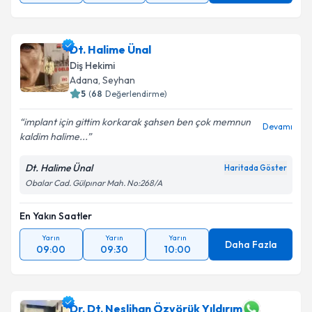
Dt. Halime Ünal
Diş Hekimi
Adana
, Seyhan
5
(
68
Değerlendirme)
implant için gittim korkarak şahsen ben çok memnun
Devamı
kaldim halime...
Dt. Halime Ünal
Haritada Göster
Obalar Cad. Gülpınar Mah. No:268/A
En Yakın Saatler
Yarın
Yarın
Yarın
Daha Fazla
09:00
09:30
10:00
Dr. Dt. Neslihan Özyörük Yıldırım