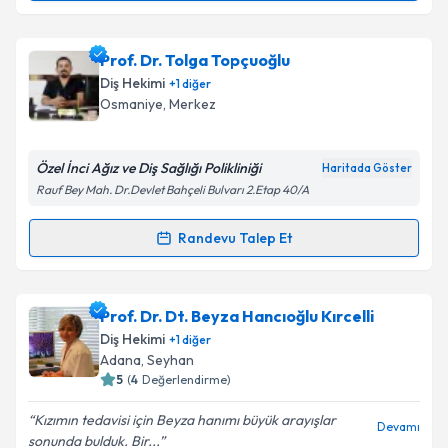
Uzm. Dt. İpek Ceylan Ak
için randevu takvimi talebi
Prof. Dr. Tolga Topçuoğlu
oluşturun. Size bu uzmandan randevu almanız için bir
Diş Hekimi
+
1
diğer
takvim hazırlandığında e-posta ile bilgilendireceğiz.
Osmaniye
, Merkez
E-posta Adresiniz
Özel İnci Ağız ve Diş Sağlığı Polikliniği
Haritada Göster
Rauf Bey Mah. Dr.Devlet Bahçeli Bulvarı 2.Etap 40/A
Kişisel verilerimin işlenmesine ilişkin
Aydınlatma
Randevu Talep Et
Randevu Takvimi Talebi
Metni
'ni okudum ve kişisel verilerimin belirtilen
kapsamda işlenmesini kabul ediyorum.
Prof. Dr. Tolga Topçuoğlu
için randevu takvimi talebi
Prof. Dr. Dt. Beyza Hancıoğlu Kırcelli
oluşturun. Size bu uzmandan randevu almanız için bir
Takvim Talebini Gönder
Diş Hekimi
+
1
diğer
takvim hazırlandığında e-posta ile bilgilendireceğiz.
Adana
, Seyhan
5
(
4
Değerlendirme)
E-posta Adresiniz
Kızımın tedavisi için Beyza hanımı büyük arayışlar
Devamı
sonunda bulduk. Bir...