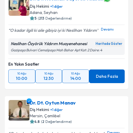
Diş Hekimi
+
1
diğer
Adana
, Seyhan
5
(
213
Değerlendirme)
Devamı
O kadar ilgili ki aile gibiyiz iyi ki Neslihan Yıldırım
Neslihan Özyörük Yıldırım Muayenehanesi
Haritada Göster
Gazipaşa Bulvari Cemalpaşa Mah Bahar Apt Kat: 2 Daire: 4
En Yakın Saatler
10 Ağu
10 Ağu
10 Ağu
Daha Fazla
10:00
12:30
14:00
Dr. Dt. Oytun Manav
Diş Hekimi
+
1
diğer
Mersin
, Çamlıbel
4.8
(
2
Değerlendirme)
Devamı