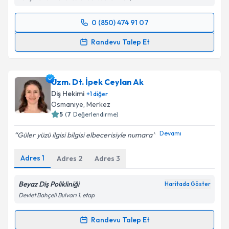
0 (850) 474 91 07
Randevu Takvimi Talebi
Randevu Talep Et
Dt. Seren Polater
için randevu takvimi talebi
oluşturun. Size bu uzmandan randevu almanız için bir
Uzm. Dt. İpek Ceylan Ak
takvim hazırlandığında e-posta ile bilgilendireceğiz.
Diş Hekimi
+
1
diğer
E-posta Adresiniz
Osmaniye
, Merkez
5
(
7
Değerlendirme)
Devamı
Güler yüzü ilgisi bilgisi elbecerisiyle numara
Kişisel verilerimin işlenmesine ilişkin
Aydınlatma
Adres
1
Adres
2
Adres
3
Metni
'ni okudum ve kişisel verilerimin belirtilen
kapsamda işlenmesini kabul ediyorum.
Beyaz Diş Polikliniği
Haritada Göster
Devlet Bahçeli Bulvarı 1. etap
Takvim Talebini Gönder
Randevu Talep Et
Randevu Takvimi Talebi