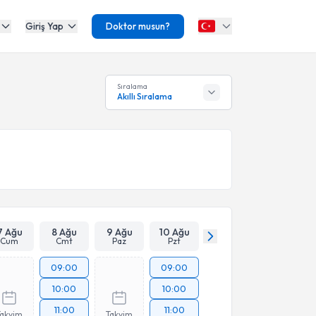
Giriş Yap
Doktor musun?
Sıralama
Akıllı Sıralama
7 Ağu
8 Ağu
9 Ağu
10 Ağu
Cum
Cmt
Paz
Pzt
09:00
09:00
10:00
10:00
11:00
11:00
Takvim
Takvim