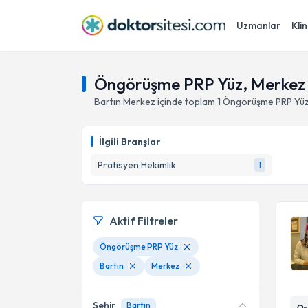
Uzmanlar
Klin
Öngörüşme PRP Yüz, Merkez 
Bartın
Merkez
içinde toplam
1
Öngörüşme PRP Yü
İlgili Branşlar
Pratisyen Hekimlik
1
Aktif Filtreler
Öngörüşme PRP Yüz
Bartın
Merkez
Şehir
Bartın