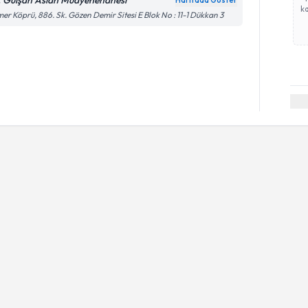
. Gülşah Aslan Muayenehanesi
Haritada Göster
ka
er Köprü, 886. Sk. Gözen Demir Sitesi E Blok No : 11-1 Dükkan 3