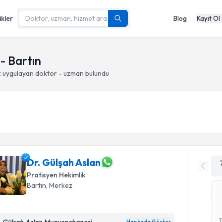
ikler
Blog
Kayıt Ol
- Bartın
z
uygulayan doktor - uzman bulundu
Dr. Gülşah Aslan
Pratisyen Hekimlik
Bartın
, Merkez