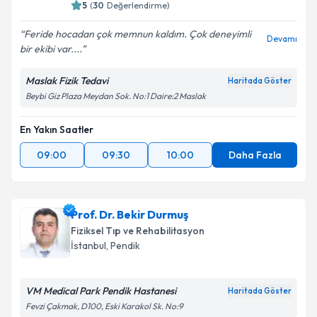
5
(
30
Değerlendirme)
Feride hocadan çok memnun kaldım. Çok deneyimli
Devamı
bir ekibi var....
Maslak Fizik Tedavi
Haritada Göster
Beybi Giz Plaza Meydan Sok. No:1 Daire:2 Maslak
En Yakın Saatler
09:00
09:30
10:00
Daha Fazla
Prof. Dr. Bekir Durmuş
Fiziksel Tıp ve Rehabilitasyon
İstanbul
, Pendik
VM Medical Park Pendik Hastanesi
Haritada Göster
Fevzi Çakmak, D100, Eski Karakol Sk. No:9