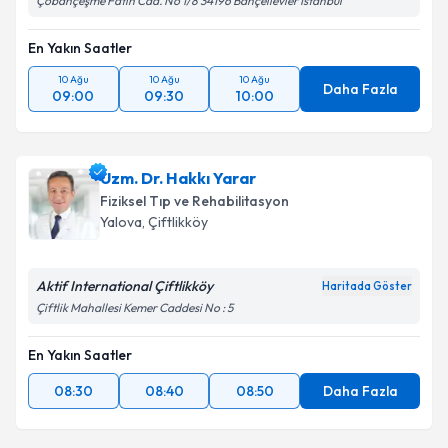
Çobançeşme Fatih Cad. No 1/8 34196 Bahçelievler İstanbul
En Yakın Saatler
10 Ağu
10 Ağu
10 Ağu
Daha Fazla
09:00
09:30
10:00
Uzm. Dr. Hakkı Yarar
Fiziksel Tıp ve Rehabilitasyon
Yalova
, Çiftlikköy
Aktif International Çiftlikköy
Haritada Göster
Çiftlik Mahallesi Kemer Caddesi No : 5
En Yakın Saatler
08:30
08:40
08:50
Daha Fazla