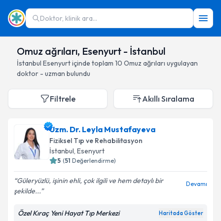
Doktor, klinik ara...
Omuz ağrıları, Esenyurt - İstanbul
İstanbul
Esenyurt
içinde toplam
10
Omuz ağrıları
uygulayan
doktor - uzman bulundu
Filtrele
Akıllı Sıralama
Uzm. Dr. Leyla Mustafayeva
Fiziksel Tıp ve Rehabilitasyon
İstanbul
, Esenyurt
5
(
51
Değerlendirme)
Güleryüzlü, işinin ehli, çok ilgili ve hem detaylı bir
Devamı
şekilde...
Özel Kıraç Yeni Hayat Tıp Merkezi
Haritada Göster