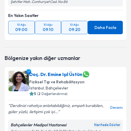
Şehitler Mah. Cumhuriyet Cad. No:86
En Yakın Saatler
10 Ağu
10 Ağu
10 Ağu
Daha Fazla
09:00
09:10
09:20
Bölgenize yakın diğer uzmanlar
Doç. Dr. Emine Işıl Üstün
Fiziksel Tıp ve Rehabilitasyon
İstanbul
, Bahçelievler
5
(
2
Değerlendirme)
Derdinizi rahatça anlatabildiğiniz, empati kurabilen,
Devamı
güler yüzlü, iletişimi çok iyi...
Bahçelievler Medipol Hastanesi
Haritada Göster