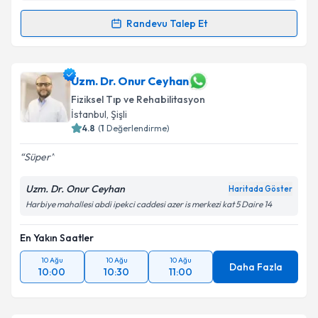
Randevu Talep Et
Randevu Takvimi Talebi
Prof. Dr. Bekir Durmuş
için randevu takvimi talebi
Uzm. Dr. Onur Ceyhan
oluşturun. Size bu uzmandan randevu almanız için bir
Fiziksel Tıp ve Rehabilitasyon
takvim hazırlandığında e-posta ile bilgilendireceğiz.
İstanbul
, Şişli
4.8
(
1
Değerlendirme)
E-posta Adresiniz
Süper
Uzm. Dr. Onur Ceyhan
Haritada Göster
Kişisel verilerimin işlenmesine ilişkin
Aydınlatma
Harbiye mahallesi abdi ipekci caddesi azer is merkezi kat 5 Daire 14
Metni
'ni okudum ve kişisel verilerimin belirtilen
kapsamda işlenmesini kabul ediyorum.
En Yakın Saatler
10 Ağu
10 Ağu
10 Ağu
Daha Fazla
10:00
10:30
11:00
Takvim Talebini Gönder