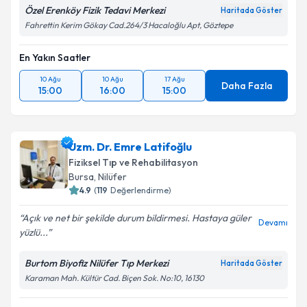
Kişisel verilerimin işlenmesine ilişkin
Aydınlatma
Özel Erenköy Fizik Tedavi Merkezi
Haritada Göster
Metni
'ni okudum ve kişisel verilerimin belirtilen
Fahrettin Kerim Gökay Cad.264/3 Hacaloğlu Apt, Göztepe
kapsamda işlenmesini kabul ediyorum.
En Yakın Saatler
Takvim Talebini Gönder
10 Ağu
10 Ağu
17 Ağu
Daha Fazla
15:00
16:00
15:00
Uzm. Dr. Emre Latifoğlu
Fiziksel Tıp ve Rehabilitasyon
Bursa
, Nilüfer
4.9
(
119
Değerlendirme)
Açık ve net bir şekilde durum bildirmesi. Hastaya güler
Devamı
yüzlü...
Burtom Biyofiz Nilüfer Tıp Merkezi
Haritada Göster
Karaman Mah. Kültür Cad. Biçen Sok. No:10, 16130