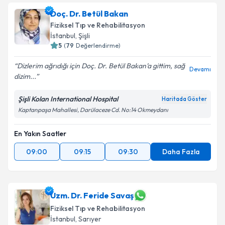
Doç. Dr. Betül Bakan
Fiziksel Tıp ve Rehabilitasyon
İstanbul
, Şişli
5
(
79
Değerlendirme)
Dizlerim ağrıdığı için Doç. Dr. Betül Bakan’a gittim, sağ
Devamı
dizim...
Şişli Kolan International Hospital
Haritada Göster
Kaptanpaşa Mahallesi, Darülaceze Cd. No:14 Okmeydanı
En Yakın Saatler
09:00
09:15
09:30
Daha Fazla
Uzm. Dr. Feride Savaş
Fiziksel Tıp ve Rehabilitasyon
İstanbul
, Sarıyer