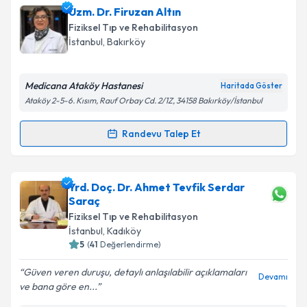
Uzm. Dr. Firuzan Altın
Fiziksel Tıp ve Rehabilitasyon
İstanbul
, Bakırköy
Medicana Ataköy Hastanesi
Haritada Göster
Ataköy 2-5-6. Kısım, Rauf Orbay Cd. 2/1Z, 34158 Bakırköy/İstanbul
Randevu Talep Et
Randevu Takvimi Talebi
Uzm. Dr. Firuzan Altın
için randevu takvimi talebi
Yrd. Doç. Dr. Ahmet Tevfik Serdar
oluşturun. Size bu uzmandan randevu almanız için bir
Saraç
takvim hazırlandığında e-posta ile bilgilendireceğiz.
Fiziksel Tıp ve Rehabilitasyon
İstanbul
, Kadıköy
E-posta Adresiniz
5
(
41
Değerlendirme)
Güven veren duruşu, detaylı anlaşılabilir açıklamaları
Devamı
ve bana göre en...