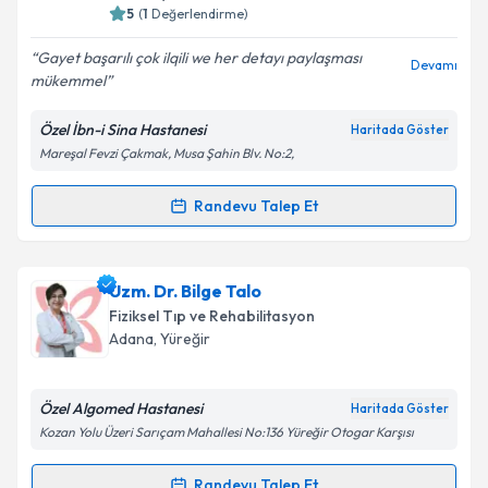
5
(
1
Değerlendirme)
Kişisel verilerimin işlenmesine ilişkin
Aydınlatma
Gayet başarılı çok ilqili we her detayı paylaşması
Metni
'ni okudum ve kişisel verilerimin belirtilen
Devamı
mükemmel
kapsamda işlenmesini kabul ediyorum.
Özel İbn-i Sina Hastanesi
Haritada Göster
Takvim Talebini Gönder
Mareşal Fevzi Çakmak, Musa Şahin Blv. No:2,
Randevu Talep Et
Randevu Takvimi Talebi
Uzm. Dr. Fatih Mehmethan Paşaosmanoğlu
için
Uzm. Dr. Bilge Talo
randevu takvimi talebi oluşturun. Size bu uzmandan
Fiziksel Tıp ve Rehabilitasyon
randevu almanız için bir takvim hazırlandığında e-
Adana
, Yüreğir
posta ile bilgilendireceğiz.
E-posta Adresiniz
Özel Algomed Hastanesi
Haritada Göster
Kozan Yolu Üzeri Sarıçam Mahallesi No:136 Yüreğir Otogar Karşısı
Randevu Talep Et