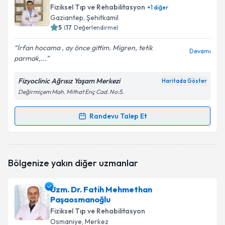
talebi oluşturun. Size bu uzmandan randevu almanız
Fiziksel Tıp ve Rehabilitasyon
+
1
diğer
için bir takvim hazırlandığında e-posta ile
Gaziantep
, Şehitkamil
bilgilendireceğiz.
5
(
17
Değerlendirme)
E-posta Adresiniz
İrfan hocama , ay önce gittim. Migren, tetik
Devamı
parmak,...
Fizyoclinic Ağrısız Yaşam Merkezi
Haritada Göster
Değirmiçem Mah. Mithat Enç Cad. No:5.
Kişisel verilerimin işlenmesine ilişkin
Aydınlatma
Metni
'ni okudum ve kişisel verilerimin belirtilen
kapsamda işlenmesini kabul ediyorum.
Randevu Talep Et
Randevu Takvimi Talebi
Takvim Talebini Gönder
Prof. Dr. İrfan Koca
için randevu takvimi talebi
Bölgenize yakın diğer uzmanlar
oluşturun. Size bu uzmandan randevu almanız için bir
takvim hazırlandığında e-posta ile bilgilendireceğiz.
Uzm. Dr. Fatih Mehmethan
E-posta Adresiniz
Paşaosmanoğlu
Fiziksel Tıp ve Rehabilitasyon
Osmaniye
, Merkez