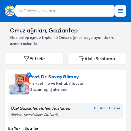
Doktor, klinik ara...
Omuz ağrıları, Gaziantep
Gaziantep
içinde toplam
5
Omuz ağrıları
uygulayan doktor -
uzman bulundu
Filtrele
Akıllı Sıralama
Prof. Dr. Savaş Gürsoy
Fiziksel Tıp ve Rehabilitasyon
Gaziantep
, Şahinbey
Özel Gaziantep Hatem Hastanesi
Haritada Göster
Alleben, Kemal Köker Cd. No 41
En Yakın Saatler