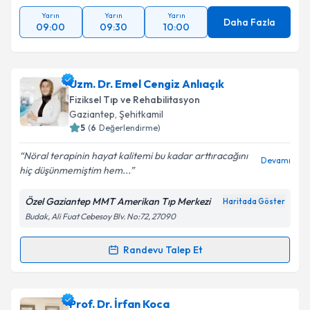
Yarın
Yarın
Yarın
Daha Fazla
09:00
09:30
10:00
Uzm. Dr. Emel Cengiz Anlıaçık
Fiziksel Tıp ve Rehabilitasyon
Gaziantep
, Şehitkamil
5
(
6
Değerlendirme)
Nöral terapinin hayat kalitemi bu kadar arttıracağını
Devamı
hiç düşünmemiştim hem...
Özel Gaziantep MMT Amerikan Tıp Merkezi
Haritada Göster
Budak, Ali Fuat Cebesoy Blv. No:72, 27090
Randevu Talep Et
Randevu Takvimi Talebi
Uzm. Dr. Emel Cengiz Anlıaçık
için randevu takvimi
Prof. Dr. İrfan Koca