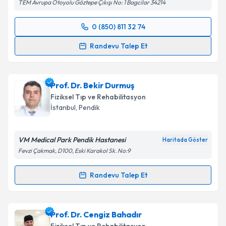
TEM Avrupa Otoyolu Göztepe Çıkışı No: 1 Bagcilar 34214
0 (850) 811 32 74
Randevu Takvimi Talebi
Randevu Talep Et
Dr. Navıd Houshmand Nematabad
için randevu
takvimi talebi oluşturun. Size bu uzmandan randevu
Prof. Dr. Bekir Durmuş
almanız için bir takvim hazırlandığında e-posta ile
bilgilendireceğiz.
Fiziksel Tıp ve Rehabilitasyon
İstanbul
, Pendik
E-posta Adresiniz
VM Medical Park Pendik Hastanesi
Haritada Göster
Fevzi Çakmak, D100, Eski Karakol Sk. No:9
Kişisel verilerimin işlenmesine ilişkin
Aydınlatma
Randevu Talep Et
Metni
'ni okudum ve kişisel verilerimin belirtilen
Randevu Takvimi Talebi
kapsamda işlenmesini kabul ediyorum.
Prof. Dr. Bekir Durmuş
için randevu takvimi talebi
Prof. Dr. Cengiz Bahadır
Takvim Talebini Gönder
oluşturun. Size bu uzmandan randevu almanız için bir