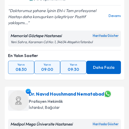
Doktorumuz şahane İşinin Ehl-i Tam profesyonel
Devamı
Hastayı daha konuşurken iyileştiriyor Pozitif
yaklaşımı...
Memorial Göztepe Hastanesi
Haritada Göster
Yeni Sahra, Karaman Cd No: 1, 34634 Ataşehir/İstanbul
En Yakın Saatler
Yarın
Yarın
Yarın
Daha Fazla
08:30
09:00
09:30
Dr. Navıd Houshmand Nematabad
Pratisyen Hekimlik
İstanbul
, Bağcılar
Medipol Mega Üniversite Hastanesi
Haritada Göster