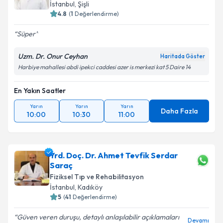
İstanbul
, Şişli
4.8
(
1
Değerlendirme)
Süper
Uzm. Dr. Onur Ceyhan
Haritada Göster
Harbiye mahallesi abdi ipekci caddesi azer is merkezi kat 5 Daire 14
En Yakın Saatler
Yarın
Yarın
Yarın
Daha Fazla
10:00
10:30
11:00
Yrd. Doç. Dr. Ahmet Tevfik Serdar
Saraç
Fiziksel Tıp ve Rehabilitasyon
İstanbul
, Kadıköy
5
(
41
Değerlendirme)
Güven veren duruşu, detaylı anlaşılabilir açıklamaları
Devamı