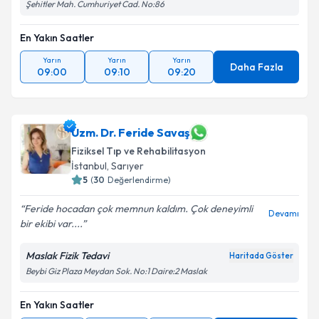
Şehitler Mah. Cumhuriyet Cad. No:86
En Yakın Saatler
Yarın
Yarın
Yarın
Daha Fazla
09:00
09:10
09:20
Uzm. Dr. Feride Savaş
Fiziksel Tıp ve Rehabilitasyon
İstanbul
, Sarıyer
5
(
30
Değerlendirme)
Feride hocadan çok memnun kaldım. Çok deneyimli
Devamı
bir ekibi var....
Maslak Fizik Tedavi
Haritada Göster
Beybi Giz Plaza Meydan Sok. No:1 Daire:2 Maslak
En Yakın Saatler