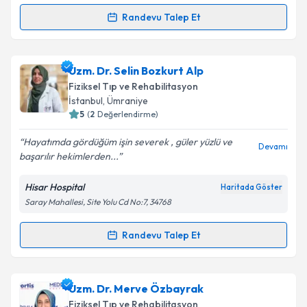
Kişisel verilerimin işlenmesine ilişkin
Aydınlatma
Randevu Talep Et
Randevu Takvimi Talebi
Metni
'ni okudum ve kişisel verilerimin belirtilen
kapsamda işlenmesini kabul ediyorum.
Uzm. Dr. Firuzan Altın
için randevu takvimi talebi
Uzm. Dr. Selin Bozkurt Alp
oluşturun. Size bu uzmandan randevu almanız için bir
Takvim Talebini Gönder
Fiziksel Tıp ve Rehabilitasyon
takvim hazırlandığında e-posta ile bilgilendireceğiz.
İstanbul
, Ümraniye
5
(
2
Değerlendirme)
E-posta Adresiniz
Hayatımda gördüğüm işin severek , güler yüzlü ve
Devamı
başarılır hekimlerden...
Hisar Hospital
Haritada Göster
Kişisel verilerimin işlenmesine ilişkin
Aydınlatma
Saray Mahallesi, Site Yolu Cd No:7, 34768
Metni
'ni okudum ve kişisel verilerimin belirtilen
kapsamda işlenmesini kabul ediyorum.
Randevu Talep Et
Randevu Takvimi Talebi
Takvim Talebini Gönder
Uzm. Dr. Selin Bozkurt Alp
için randevu takvimi
Uzm. Dr. Merve Özbayrak
talebi oluşturun. Size bu uzmandan randevu almanız
Fiziksel Tıp ve Rehabilitasyon