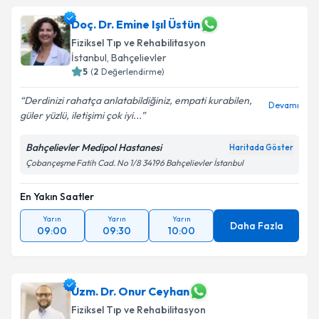
Doç. Dr. Emine Işıl Üstün
Fiziksel Tıp ve Rehabilitasyon
İstanbul
, Bahçelievler
5
(
2
Değerlendirme)
Derdinizi rahatça anlatabildiğiniz, empati kurabilen,
Devamı
güler yüzlü, iletişimi çok iyi...
Bahçelievler Medipol Hastanesi
Haritada Göster
Çobançeşme Fatih Cad. No 1/8 34196 Bahçelievler İstanbul
En Yakın Saatler
Yarın
Yarın
Yarın
Daha Fazla
09:00
09:30
10:00
Uzm. Dr. Onur Ceyhan
Fiziksel Tıp ve Rehabilitasyon