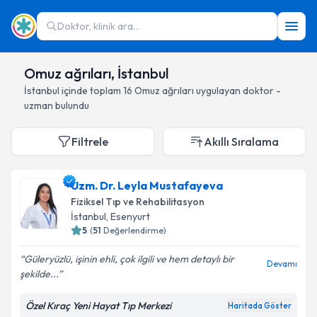
Doktor, klinik ara...
Omuz ağrıları, İstanbul
İstanbul
içinde toplam
16
Omuz ağrıları
uygulayan doktor -
uzman bulundu
Filtrele
Akıllı Sıralama
Uzm. Dr. Leyla Mustafayeva
Fiziksel Tıp ve Rehabilitasyon
İstanbul
, Esenyurt
5
(
51
Değerlendirme)
Güleryüzlü, işinin ehli, çok ilgili ve hem detaylı bir
Devamı
şekilde...
Özel Kıraç Yeni Hayat Tıp Merkezi
Haritada Göster