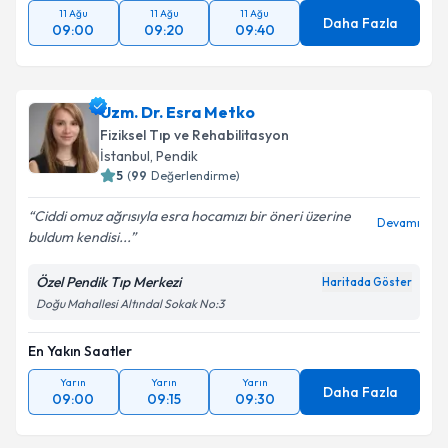
11 Ağu
11 Ağu
11 Ağu
Daha Fazla
09:00
09:20
09:40
Uzm. Dr. Esra Metko
Fiziksel Tıp ve Rehabilitasyon
İstanbul
, Pendik
5
(
99
Değerlendirme)
Ciddi omuz ağrısıyla esra hocamızı bir öneri üzerine
Devamı
buldum kendisi...
Özel Pendik Tıp Merkezi
Haritada Göster
Doğu Mahallesi Altındal Sokak No:3
En Yakın Saatler
Yarın
Yarın
Yarın
Daha Fazla
09:00
09:15
09:30