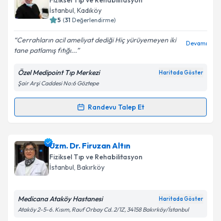
Fiziksel Tıp ve Rehabilitasyon
takvim hazırlandığında e-posta ile bilgilendireceğiz.
İstanbul
, Kadıköy
5
(
31
Değerlendirme)
E-posta Adresiniz
Cerrahların acil ameliyat dediği Hiç yürüyemeyen iki
Devamı
tane patlamış fıtığı...
Özel Medipoint Tıp Merkezi
Haritada Göster
Kişisel verilerimin işlenmesine ilişkin
Aydınlatma
Şair Arşi Caddesi No:6 Göztepe
Metni
'ni okudum ve kişisel verilerimin belirtilen
kapsamda işlenmesini kabul ediyorum.
Randevu Talep Et
Randevu Takvimi Talebi
Takvim Talebini Gönder
Prof. Dr. Cengiz Bahadır
için randevu takvimi talebi
Uzm. Dr. Firuzan Altın
oluşturun. Size bu uzmandan randevu almanız için bir
Fiziksel Tıp ve Rehabilitasyon
takvim hazırlandığında e-posta ile bilgilendireceğiz.
İstanbul
, Bakırköy
E-posta Adresiniz
Medicana Ataköy Hastanesi
Haritada Göster
Ataköy 2-5-6. Kısım, Rauf Orbay Cd. 2/1Z, 34158 Bakırköy/İstanbul