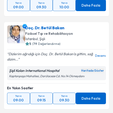
Yarın
Yarın
Yarın
Daha Fazla
09:00
09:30
10:00
Doç. Dr. Betül Bakan
Fiziksel Tıp ve Rehabilitasyon
İstanbul
, Şişli
5
(
79
Değerlendirme)
Dizlerim ağrıdığı için Doç. Dr. Betül Bakan’a gittim, sağ
Devamı
dizim...
Şişli Kolan International Hospital
Haritada Göster
Kaptanpaşa Mahallesi, Darülaceze Cd. No:14 Okmeydanı
En Yakın Saatler
Yarın
Yarın
Yarın
Daha Fazla
09:00
09:15
09:30