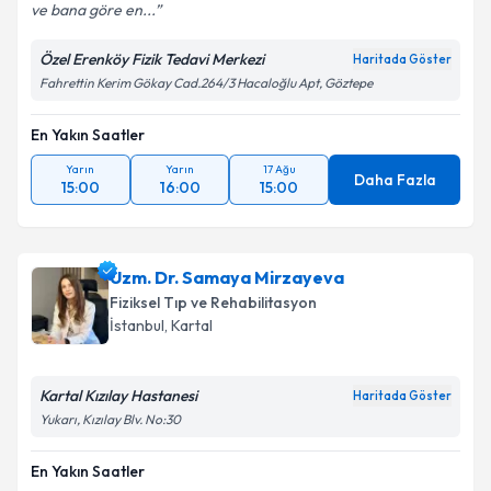
ve bana göre en...
Özel Erenköy Fizik Tedavi Merkezi
Haritada Göster
Fahrettin Kerim Gökay Cad.264/3 Hacaloğlu Apt, Göztepe
En Yakın Saatler
Yarın
Yarın
17 Ağu
Daha Fazla
15:00
16:00
15:00
Uzm. Dr. Samaya Mirzayeva
Fiziksel Tıp ve Rehabilitasyon
İstanbul
, Kartal
Kartal Kızılay Hastanesi
Haritada Göster
Yukarı, Kızılay Blv. No:30
En Yakın Saatler