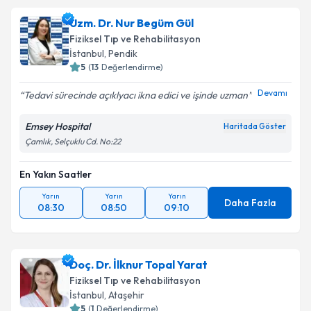
Uzm. Dr. Nur Begüm Gül
Fiziksel Tıp ve Rehabilitasyon
İstanbul
, Pendik
5
(
13
Değerlendirme)
Devamı
Tedavi sürecinde açıklyacı ikna edici ve işinde uzman
Emsey Hospital
Haritada Göster
Çamlık, Selçuklu Cd. No:22
En Yakın Saatler
Yarın
Yarın
Yarın
Daha Fazla
08:30
08:50
09:10
Doç. Dr. İlknur Topal Yarat
Fiziksel Tıp ve Rehabilitasyon
İstanbul
, Ataşehir
5
(
1
Değerlendirme)