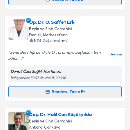
Randevu Takvimi Talebi
Takvim Talebini Gönder
Op. Dr. Ertuğrul Pınar
için randevu takvimi talebi
Op. Dr. O. Saffet Erk
oluşturun. Size bu uzmandan randevu almanız için bir
Beyin ve Sinir Cerrahisi
takvim hazırlandığında e-posta ile bilgilendireceğiz.
Denizli
,
Merkezefendi
5
(
16
Değerlendirme)
E-posta Adresiniz
Sene Bel fıtığı derdiyle Dr. aramaya başladım. Ben
Devamı
bütün...
Denizli Özel Sağlık Hastanesi
Kişisel verilerimin işlenmesine ilişkin
Aydınlatma
Bahçelievler, 3007. Sk. No:23, 20040
Metni
'ni okudum ve kişisel verilerimin belirtilen
kapsamda işlenmesini kabul ediyorum.
Randevu Talep Et
Randevu Takvimi Talebi
Takvim Talebini Gönder
Op. Dr. O. Saffet Erk
için randevu takvimi talebi
Doç. Dr. Halil Can Küçükyıldız
oluşturun. Size bu uzmandan randevu almanız için bir
Beyin ve Sinir Cerrahisi
takvim hazırlandığında e-posta ile bilgilendireceğiz.
Ankara
,
Çankaya