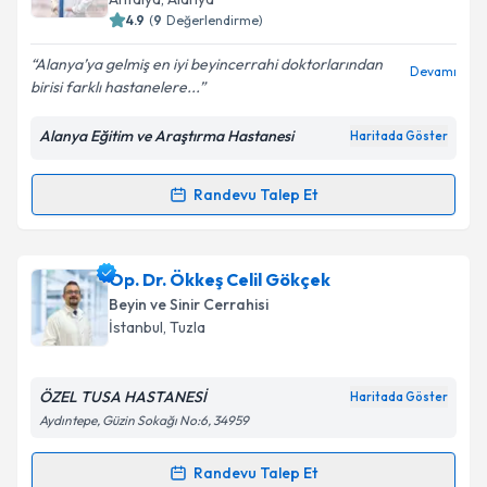
bilgilendireceğiz.
4.9
(
9
Değerlendirme)
E-posta Adresiniz
Alanya’ya gelmiş en iyi beyincerrahi doktorlarından
Devamı
birisi farklı hastanelere...
Alanya Eğitim ve Araştırma Hastanesi
Haritada Göster
Kişisel verilerimin işlenmesine ilişkin
Aydınlatma
Metni
'ni okudum ve kişisel verilerimin belirtilen
Randevu Talep Et
Randevu Takvimi Talebi
kapsamda işlenmesini kabul ediyorum.
Takvim Talebini Gönder
Op. Dr. Ümit Demirci
için randevu takvimi talebi
Op. Dr. Ökkeş Celil Gökçek
oluşturun. Size bu uzmandan randevu almanız için bir
Beyin ve Sinir Cerrahisi
takvim hazırlandığında e-posta ile bilgilendireceğiz.
İstanbul
,
Tuzla
E-posta Adresiniz
ÖZEL TUSA HASTANESİ
Haritada Göster
Aydıntepe, Güzin Sokağı No:6, 34959
Kişisel verilerimin işlenmesine ilişkin
Aydınlatma
Randevu Talep Et
Randevu Takvimi Talebi