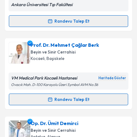
Ankara Üniversitesi Tıp Fakültesi
Randevu Talep Et
Randevu Takvimi Talebi
Kişisel verilerimin işlenmesine ilişkin
Aydınlatma
Metni
'ni okudum ve kişisel verilerimin belirtilen
kapsamda işlenmesini kabul ediyorum.
Doç. Dr. İhsan Doğan
için randevu takvimi talebi
Prof. Dr. Mehmet Çağlar Berk
oluşturun. Size bu uzmandan randevu almanız için bir
Beyin ve Sinir Cerrahisi
takvim hazırlandığında e-posta ile bilgilendireceğiz.
Takvim Talebini Gönder
Kocaeli
,
Başiskele
E-posta Adresiniz
VM Medical Park Kocaeli Hastanesi
Haritada Göster
Ovacık Mah. D-100 Karayolu Üzeri Symbol AVM No:36
Kişisel verilerimin işlenmesine ilişkin
Aydınlatma
Randevu Talep Et
Randevu Takvimi Talebi
Metni
'ni okudum ve kişisel verilerimin belirtilen
kapsamda işlenmesini kabul ediyorum.
Prof. Dr. Mehmet Çağlar Berk
için randevu takvimi
Op. Dr. Ümit Demirci
talebi oluşturun. Size bu uzmandan randevu almanız
Takvim Talebini Gönder
Beyin ve Sinir Cerrahisi
için bir takvim hazırlandığında e-posta ile
Antalya
,
Alanya