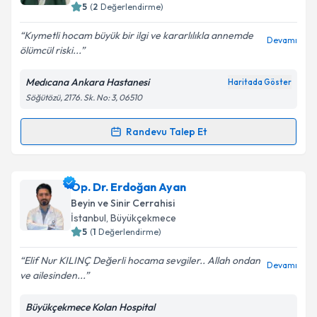
5
(
2
Değerlendirme)
E-posta Adresiniz
Kıymetli hocam büyük bir ilgi ve kararlılıkla annemde
Devamı
ölümcül riski...
Medıcana Ankara Hastanesi
Haritada Göster
Kişisel verilerimin işlenmesine ilişkin
Aydınlatma
Söğütözü, 2176. Sk. No: 3, 06510
Metni
'ni okudum ve kişisel verilerimin belirtilen
kapsamda işlenmesini kabul ediyorum.
Randevu Talep Et
Randevu Takvimi Talebi
Takvim Talebini Gönder
Doç. Dr. Halil Can Küçükyıldız
için randevu takvimi
Op. Dr. Erdoğan Ayan
talebi oluşturun. Size bu uzmandan randevu almanız
Beyin ve Sinir Cerrahisi
için bir takvim hazırlandığında e-posta ile
İstanbul
,
Büyükçekmece
bilgilendireceğiz.
5
(
1
Değerlendirme)
E-posta Adresiniz
Elif Nur KILINÇ Değerli hocama sevgiler.. Allah ondan
Devamı
ve ailesinden...
Büyükçekmece Kolan Hospital