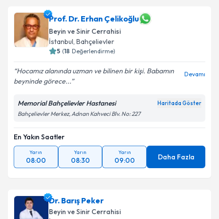
Prof. Dr. Erhan Çelikoğlu
Beyin ve Sinir Cerrahisi
İstanbul
,
Bahçelievler
5
(
18
Değerlendirme)
Hocamız alanında uzman ve bilinen bir kişi. Babamın
Devamı
beyninde görece...
Memorial Bahçelievler Hastanesi
Haritada Göster
Bahçelievler Merkez, Adnan Kahveci Blv. No: 227
En Yakın Saatler
Yarın
Yarın
Yarın
Daha Fazla
08:00
08:30
09:00
Dr. Barış Peker
Beyin ve Sinir Cerrahisi