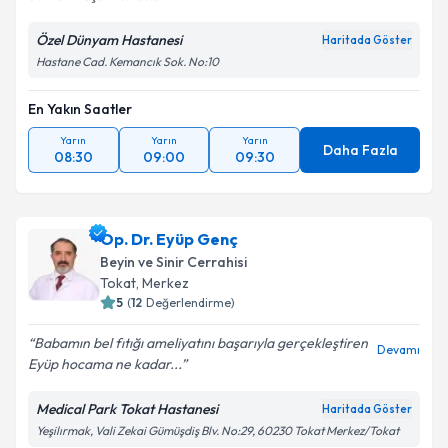
Özel Dünyam Hastanesi
Haritada Göster
Hastane Cad. Kemancık Sok. No:10
En Yakın Saatler
Yarın
Yarın
Yarın
Daha Fazla
08:30
09:00
09:30
Op. Dr. Eyüp Genç
Beyin ve Sinir Cerrahisi
Tokat
,
Merkez
5
(
12
Değerlendirme)
Babamın bel fıtığı ameliyatını başarıyla gerçekleştiren
Devamı
Eyüp hocama ne kadar...
Medical Park Tokat Hastanesi
Haritada Göster
Yeşilırmak, Vali Zekai Gümüşdiş Blv. No:29, 60230 Tokat Merkez/Tokat