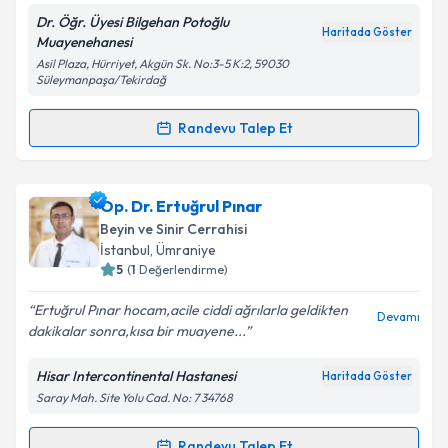
Dr. Öğr. Üyesi Bilgehan Potoğlu
Haritada Göster
Muayenehanesi
Asil Plaza, Hürriyet, Akgün Sk. No:3-5 K:2, 59030
Süleymanpaşa/Tekirdağ
Kişisel verilerimin işlenmesine ilişkin
Aydınlatma
Metni
'ni okudum ve kişisel verilerimin belirtilen
Randevu Talep Et
kapsamda işlenmesini kabul ediyorum.
Randevu Takvimi Talebi
Takvim Talebini Gönder
Dr. Öğr. Üyesi Bilgehan Potoğlu
için randevu
Op. Dr. Ertuğrul Pınar
takvimi talebi oluşturun. Size bu uzmandan randevu
Beyin ve Sinir Cerrahisi
almanız için bir takvim hazırlandığında e-posta ile
İstanbul
,
Ümraniye
bilgilendireceğiz.
5
(
1
Değerlendirme)
E-posta Adresiniz
Ertuğrul Pınar hocam,acile ciddi ağrılarla geldikten
Devamı
dakikalar sonra,kısa bir muayene...
Hisar Intercontinental Hastanesi
Haritada Göster
Saray Mah. Site Yolu Cad. No: 7 34768
Kişisel verilerimin işlenmesine ilişkin
Aydınlatma
Metni
'ni okudum ve kişisel verilerimin belirtilen
kapsamda işlenmesini kabul ediyorum.
Randevu Talep Et