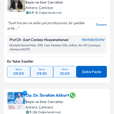
Beyin ve Sinir Cerrahisi
Ankara
,
Çankaya
4.9
(
6
Değerlendirme)
Suat hocam ve ekibi çok profesyonel, bir şekilde
Devamı
artık...
Prof.Dr. Suat Canbay Muayenehanesi
Haritada Göster
Mustafa Kemal Mah. 2118. Cad. Maidan Ofis, A Blok, No: 89, Çankaya
/Ankara 06370
En Yakın Saatler
Yarın
Yarın
Yarın
Daha Fazla
09:00
09:30
10:00
Op. Dr. İbrahim Akkurt
Beyin ve Sinir Cerrahisi
Ankara
,
Çankaya
5
(
26
Değerlendirme)