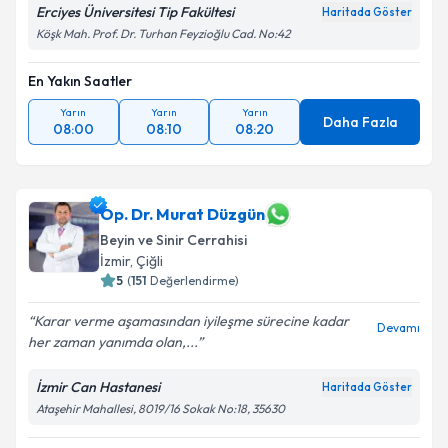
Erciyes Üniversitesi Tip Fakültesi
Haritada Göster
Köşk Mah. Prof. Dr. Turhan Feyzioğlu Cad. No:42
En Yakın Saatler
Yarın
Yarın
Yarın
Daha Fazla
08:00
08:10
08:20
Op. Dr. Murat Düzgün
Beyin ve Sinir Cerrahisi
İzmir
,
Çiğli
5
(
151
Değerlendirme)
Karar verme aşamasından iyileşme sürecine kadar
Devamı
her zaman yanımda olan,...
İzmir Can Hastanesi
Haritada Göster
Ataşehir Mahallesi, 8019/16 Sokak No:18, 35630