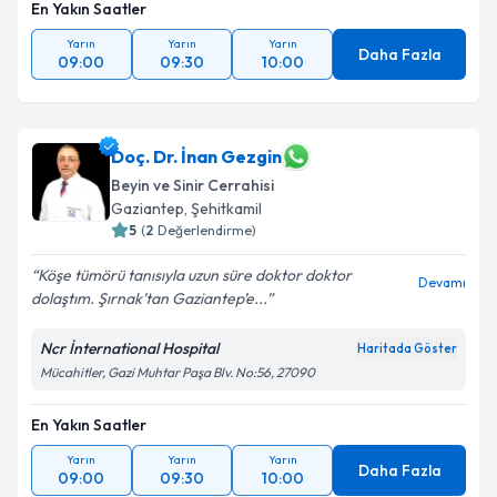
En Yakın Saatler
Yarın
Yarın
Yarın
Daha Fazla
09:00
09:30
10:00
Doç. Dr. İnan Gezgin
Beyin ve Sinir Cerrahisi
Gaziantep
,
Şehitkamil
5
(
2
Değerlendirme)
Köşe tümörü tanısıyla uzun süre doktor doktor
Devamı
dolaştım. Şırnak’tan Gaziantep’e...
Ncr İnternational Hospital
Haritada Göster
Mücahitler, Gazi Muhtar Paşa Blv. No:56, 27090
En Yakın Saatler
Yarın
Yarın
Yarın
Daha Fazla
09:00
09:30
10:00