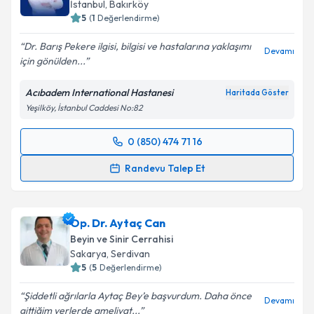
İstanbul
,
Bakırköy
5
(
1
Değerlendirme)
Dr. Barış Pekere ilgisi, bilgisi ve hastalarına yaklaşımı
Devamı
için gönülden...
Acıbadem International Hastanesi
Haritada Göster
Yeşilköy, İstanbul Caddesi No:82
0 (850) 474 71 16
Randevu Takvimi Talebi
Randevu Talep Et
Dr. Barış Peker
için randevu takvimi talebi oluşturun.
Size bu uzmandan randevu almanız için bir takvim
Op. Dr. Aytaç Can
hazırlandığında e-posta ile bilgilendireceğiz.
Beyin ve Sinir Cerrahisi
E-posta Adresiniz
Sakarya
,
Serdivan
5
(
5
Değerlendirme)
Şiddetli ağrılarla Aytaç Bey’e başvurdum. Daha önce
Devamı
gittiğim yerlerde ameliyat...