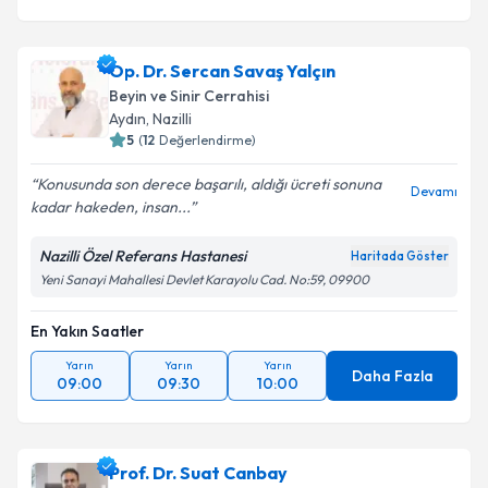
Op. Dr. Sercan Savaş Yalçın
Beyin ve Sinir Cerrahisi
Aydın
,
Nazilli
5
(
12
Değerlendirme)
Konusunda son derece başarılı, aldığı ücreti sonuna
Devamı
kadar hakeden, insan...
Nazilli Özel Referans Hastanesi
Haritada Göster
Yeni Sanayi Mahallesi Devlet Karayolu Cad. No:59, 09900
En Yakın Saatler
Yarın
Yarın
Yarın
Daha Fazla
09:00
09:30
10:00
Prof. Dr. Suat Canbay