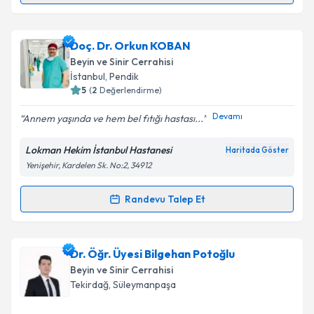
Metni
'ni okudum ve kişisel verilerimin belirtilen
kapsamda işlenmesini kabul ediyorum.
Op. Dr. Ökkeş Celil Gökçek
için randevu takvimi
Doç. Dr. Orkun KOBAN
talebi oluşturun. Size bu uzmandan randevu almanız
Takvim Talebini Gönder
Beyin ve Sinir Cerrahisi
için bir takvim hazırlandığında e-posta ile
İstanbul
,
Pendik
bilgilendireceğiz.
5
(
2
Değerlendirme)
E-posta Adresiniz
Devamı
Annem yaşında ve hem bel fıtığı hastası...
Lokman Hekim İstanbul Hastanesi
Haritada Göster
Yenişehir, Kardelen Sk. No:2, 34912
Kişisel verilerimin işlenmesine ilişkin
Aydınlatma
Metni
'ni okudum ve kişisel verilerimin belirtilen
Randevu Talep Et
Randevu Takvimi Talebi
kapsamda işlenmesini kabul ediyorum.
Doç. Dr. Orkun KOBAN
için randevu takvimi talebi
Dr. Öğr. Üyesi Bilgehan Potoğlu
Takvim Talebini Gönder
oluşturun. Size bu uzmandan randevu almanız için bir
Beyin ve Sinir Cerrahisi
takvim hazırlandığında e-posta ile bilgilendireceğiz.
Tekirdağ
,
Süleymanpaşa
E-posta Adresiniz