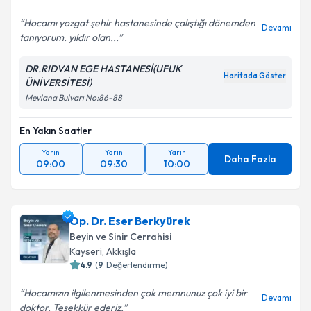
Hocamı yozgat şehir hastanesinde çalıştığı dönemden
Devamı
tanıyorum. yıldır olan...
DR.RIDVAN EGE HASTANESİ(UFUK
Haritada Göster
ÜNİVERSİTESİ)
Mevlana Bulvarı No:86-88
En Yakın Saatler
Yarın
Yarın
Yarın
Daha Fazla
09:00
09:30
10:00
Op. Dr. Eser Berkyürek
Beyin ve Sinir Cerrahisi
Kayseri
,
Akkışla
4.9
(
9
Değerlendirme)
Hocamızın ilgilenmesinden çok memnunuz çok iyi bir
Devamı
doktor. Teşekkür ederiz.