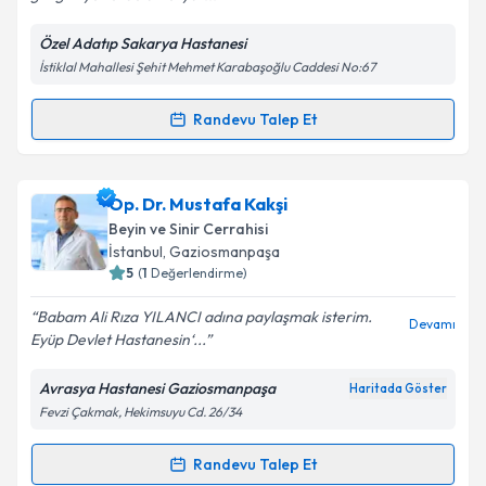
Kişisel verilerimin işlenmesine ilişkin
Aydınlatma
Metni
'ni okudum ve kişisel verilerimin belirtilen
Özel Adatıp Sakarya Hastanesi
kapsamda işlenmesini kabul ediyorum.
İstiklal Mahallesi Şehit Mehmet Karabaşoğlu Caddesi No:67
Takvim Talebini Gönder
Randevu Talep Et
Randevu Takvimi Talebi
Op. Dr. Aytaç Can
için randevu takvimi talebi
Op. Dr. Mustafa Kakşi
oluşturun. Size bu uzmandan randevu almanız için bir
Beyin ve Sinir Cerrahisi
takvim hazırlandığında e-posta ile bilgilendireceğiz.
İstanbul
,
Gaziosmanpaşa
5
(
1
Değerlendirme)
E-posta Adresiniz
Babam Ali Rıza YILANCI adına paylaşmak isterim.
Devamı
Eyüp Devlet Hastanesin‘...
Avrasya Hastanesi Gaziosmanpaşa
Haritada Göster
Kişisel verilerimin işlenmesine ilişkin
Aydınlatma
Fevzi Çakmak, Hekimsuyu Cd. 26/34
Metni
'ni okudum ve kişisel verilerimin belirtilen
kapsamda işlenmesini kabul ediyorum.
Randevu Talep Et
Randevu Takvimi Talebi