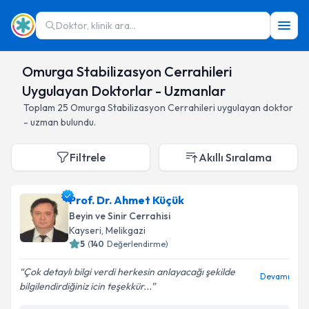
Doktor, klinik ara...
Omurga Stabilizasyon Cerrahileri
Uygulayan Doktorlar - Uzmanlar
Toplam
25
Omurga Stabilizasyon Cerrahileri
uygulayan doktor
- uzman bulundu.
Filtrele
Akıllı Sıralama
Prof. Dr. Ahmet Küçük
Beyin ve Sinir Cerrahisi
Kayseri
,
Melikgazi
5
(
140
Değerlendirme)
Çok detaylı bilgi verdi herkesin anlayacağı şekilde
Devamı
bilgilendirdiğiniz icin teşekkür...