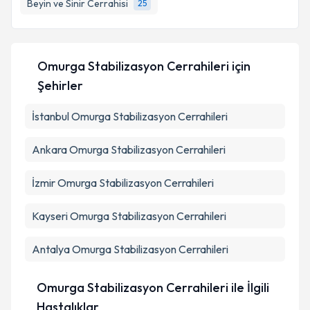
Beyin ve Sinir Cerrahisi
25
E-posta Adresiniz
Omurga Stabilizasyon Cerrahileri
için
Kişisel verilerimin işlenmesine ilişkin
Aydınlatma
Şehirler
Metni
'ni okudum ve kişisel verilerimin belirtilen
kapsamda işlenmesini kabul ediyorum.
İstanbul
Omurga Stabilizasyon Cerrahileri
Ankara
Omurga Stabilizasyon Cerrahileri
Takvim Talebini Gönder
İzmir
Omurga Stabilizasyon Cerrahileri
Kayseri
Omurga Stabilizasyon Cerrahileri
Antalya
Omurga Stabilizasyon Cerrahileri
Omurga Stabilizasyon Cerrahileri ile İlgili
Hastalıklar