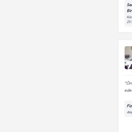
Se
Bi
Kör
21/
Önc
eder
Fi
Ata