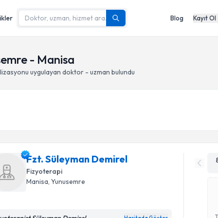
ikler
Blog
Kayıt Ol
semre - Manisa
lizasyonu
uygulayan doktor - uzman bulundu
Fzt. Süleyman Demirel
Fizyoterapi
Manisa
, Yunusemre