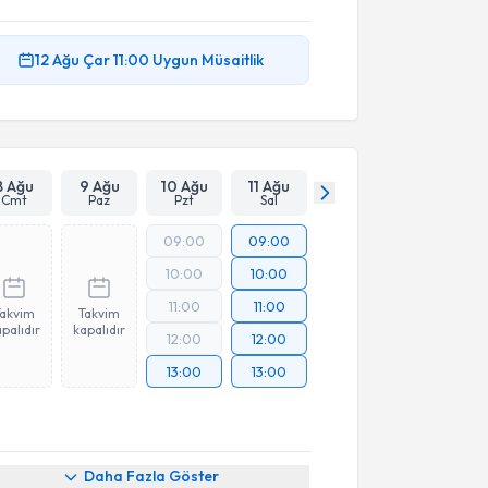
12 Ağu
Çar
11:00
Uygun Müsaitlik
8 Ağu
9 Ağu
10 Ağu
11 Ağu
Cmt
Paz
Pzt
Sal
09:00
09:00
10:00
10:00
11:00
11:00
Takvim
Takvim
palıdır
kapalıdır
12:00
12:00
13:00
13:00
Daha Fazla Göster