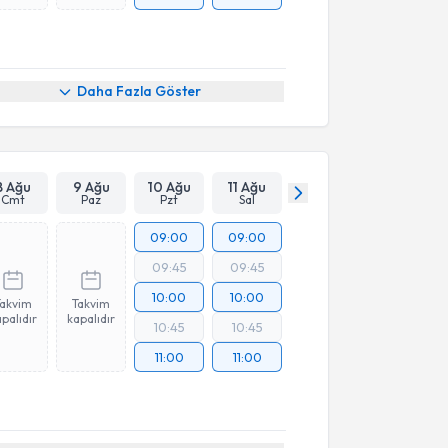
Daha Fazla Göster
8 Ağu
9 Ağu
10 Ağu
11 Ağu
Cmt
Paz
Pzt
Sal
09:00
09:00
09:45
09:45
10:00
10:00
Takvim
Takvim
palıdır
kapalıdır
10:45
10:45
11:00
11:00