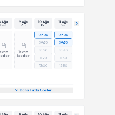
8 Ağu
9 Ağu
10 Ağu
11 Ağu
Cmt
Paz
Pzt
Sal
09:00
09:00
09:50
09:50
10:50
10:40
Takvim
Takvim
palıdır
kapalıdır
11:20
11:50
13:00
12:50
Daha Fazla Göster
8 Ağu
9 Ağu
10 Ağu
11 Ağu