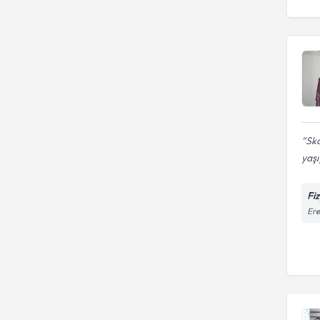
Sko
yaşı
Fi
Ere