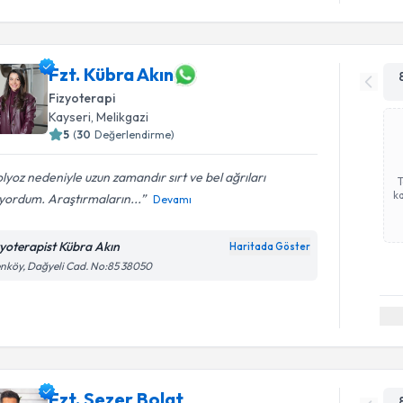
Fzt. Kübra Akın
Fizyoterapi
Kayseri
, Melikgazi
5
(
30
Değerlendirme)
lyoz nedeniyle uzun zamandır sırt ve bel ağrıları
ka
yordum. Araştırmaların...
Devamı
zyoterapist Kübra Akın
Haritada Göster
nköy, Dağyeli Cad. No:85 38050
Fzt. Sezer Bolat