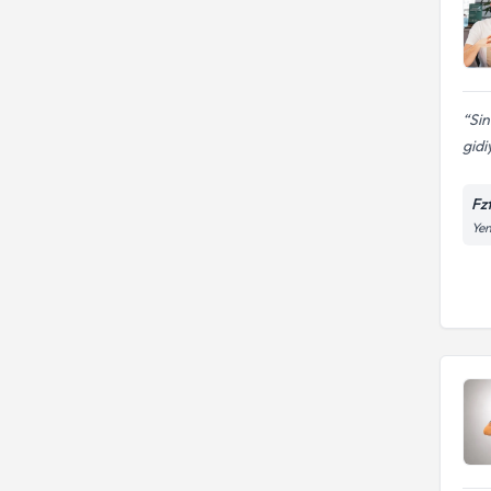
Sin
gidi
Fz
Yen