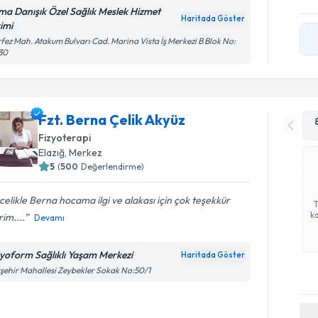
ma Danışık Özel Sağlık Meslek Hizmet
Haritada Göster
rimi
fez Mah. Atakum Bulvarı Cad. Marina Vista İş Merkezi B Blok No:
30
Fzt. Berna Çelik Akyüz
Fizyoterapi
Elazığ
, Merkez
5
(
500
Değerlendirme)
elikle Berna hocama ilgi ve alakası için çok teşekkür
ka
im....
Devamı
zyoform Sağlıklı Yaşam Merkezi
Haritada Göster
şehir Mahallesi Zeybekler Sokak No:50/1