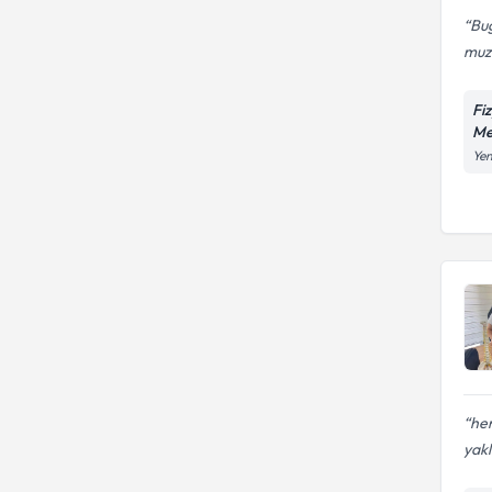
Bu
muzd
Fi
Me
Yen
her
yak