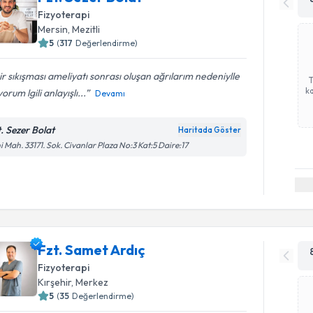
Fizyoterapi
Mersin
, Mezitli
5
(
317
Değerlendirme)
ir sıkışması ameliyatı sonrası oluşan ağrılarım nedeniylle
ka
yorum lgili anlayışlı...
Devamı
t. Sezer Bolat
Haritada Göster
i Mah. 33171. Sok. Civanlar Plaza No:3 Kat:5 Daire:17
Fzt. Samet Ardıç
Fizyoterapi
Kırşehir
, Merkez
5
(
35
Değerlendirme)