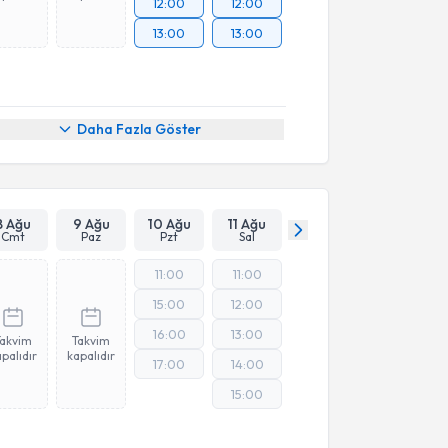
12:00
12:00
13:00
13:00
Daha Fazla Göster
8 Ağu
9 Ağu
10 Ağu
11 Ağu
Cmt
Paz
Pzt
Sal
11:00
11:00
15:00
12:00
16:00
13:00
Takvim
Takvim
palıdır
kapalıdır
17:00
14:00
15:00