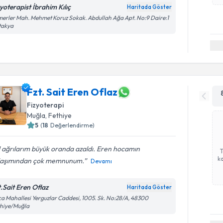
zyoterapist İbrahim Kılıç
Haritada Göster
erler Mah. Mehmet Koruz Sokak. Abdullah Ağa Apt. No:9 Daire:1
takya
Fzt. Sait Eren Oflaz
Fizyoterapi
Muğla
, Fethiye
5
(
18
Değerlendirme)
 ağrılarım büyük oranda azaldı. Eren hocamın
ka
laşımından çok memnunum.
Devamı
t.Sait Eren Oflaz
Haritada Göster
a Mahallesi Yerguzlar Caddesi, 1005. Sk. No:28/A, 48300
thiye/Muğla