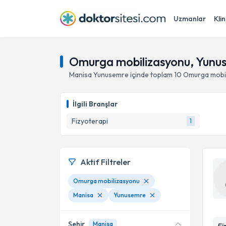
Uzmanlar
Klin
Omurga mobilizasyonu, Yunu
Manisa
Yunusemre
içinde toplam
10
Omurga mobi
İlgili Branşlar
Fizyoterapi
1
Aktif Filtreler
Omurga mobilizasyonu
Manisa
Yunusemre
Şehir
Manisa