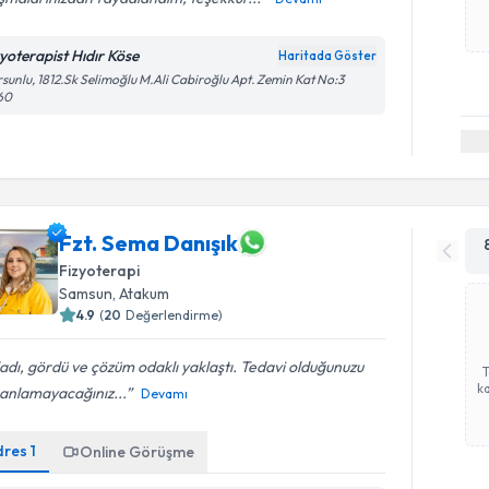
zyoterapist Hıdır Köse
Haritada Göster
sunlu, 1812.Sk Selimoğlu M.Ali Cabiroğlu Apt. Zemin Kat No:3
60
Fzt. Sema Danışık
Fizyoterapi
Samsun
, Atakum
4.9
(
20
Değerlendirme)
adı, gördü ve çözüm odaklı yaklaştı. Tedavi olduğunuzu
ka
 anlamayacağınız...
Devamı
dres
1
Online Görüşme