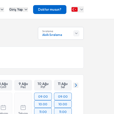
Giriş Yap
Doktor musun?
Sıralama
Akıllı Sıralama
8 Ağu
9 Ağu
10 Ağu
11 Ağu
Cmt
Paz
Pzt
Sal
09:00
09:00
10:00
10:00
11:00
11:00
Takvim
Takvim