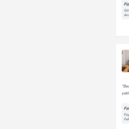
Fi
Süm
An
Bel
yak
Fz
Foç
Fe