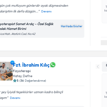
gün çok mutluyum günlerdir ayak düşmesinden
ka
ariptim ilk defa düzgün...
Devamı
zyoterapist Samet Ardıç – Özel Sağlık
Haritada Göster
slek Hizmet Birimi
ice Mah. Atatürk Cad. No:42
Fzt. İbrahim Kılıç
Fizyoterapi
Hatay
, Defne
5
(
36
Değerlendirme)
 şey İyiyidi teşekkürler uzman kadro bilinçli
ka
laşım
Devamı