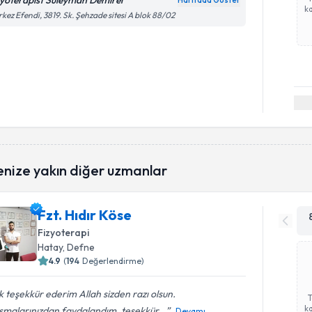
zyoterapist Süleyman Demirel
Haritada Göster
ka
kez Efendi, 3819. Sk. Şehzade sitesi A blok 88/02
enize yakın diğer uzmanlar
Fzt. Hıdır Köse
Fizyoterapi
Hatay
, Defne
4.9
(
194
Değerlendirme)
 teşekkür ederim Allah sizden razı olsun.
ka
şmalarınızdan faydalandım, teşekkür...
Devamı