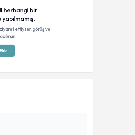
li herhangi bir
 yapılmamış.
ziyaret ettiysen görüş ve
bilirsin.
Ekle