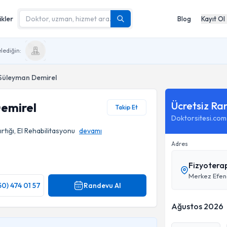
ikler
Blog
Kayıt Ol
lediğin:
 Süleyman Demirel
Ücretsiz Ra
emirel
Takip Et
Doktorsitesi.com
rtığı, El Rehabilitasyonu
devamı
Adres
Fizyotera
Merkez Efend
50) 474 01 57
Randevu Al
Ağustos 2026