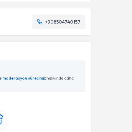
+908504740157
ce
moderasyon sürecimiz
hakkında daha