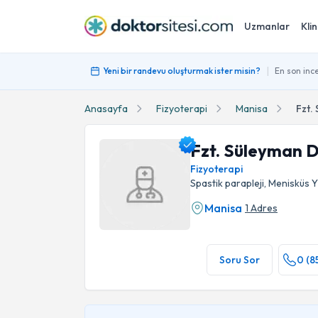
Uzmanlar
Klin
|
Yeni bir randevu oluşturmak ister misin?
En son ince
Anasayfa
Fizyoterapi
Manisa
Fzt.
Fzt. Süleyman D
Fizyoterapi
Spastik parapleji, Menisküs Yı
Manisa
1 Adres
Fzt. Süleyman Demirel Profil Fotoğrafı
Soru Sor
0 (8