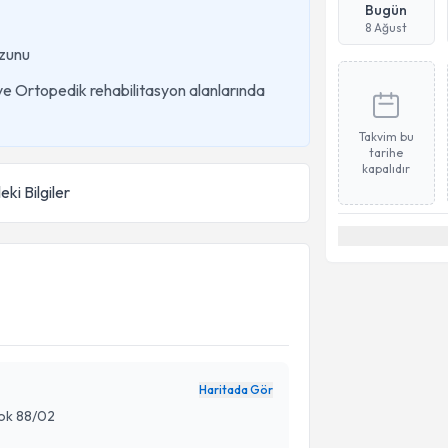
Bugün
8 Ağust
zunu
i ve Ortopedik rehabilitasyon alanlarında
Takvim bu
tarihe
kapalıdır
eki Bilgiler
Haritada Gör
lok 88/02