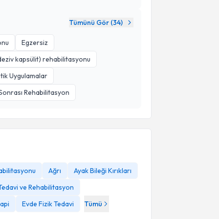
Tümünü Gör (
34
)
onu
Egzersiz
ziv kapsülit) rehabilitasyonu
tik Uygulamalar
 Sonrası Rehabilitasyon
abilitasyonu
Ağrı
Ayak Bileği Kırıkları
 Tedavi ve Rehabilitasyon
api
Evde Fizik Tedavi
Tümü