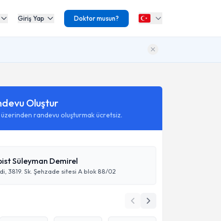
Giriş Yap
Doktor musun?
ndevu Oluştur
 üzerinden randevu oluşturmak ücretsiz.
pist Süleyman Demirel
i, 3819. Sk. Şehzade sitesi A blok 88/02