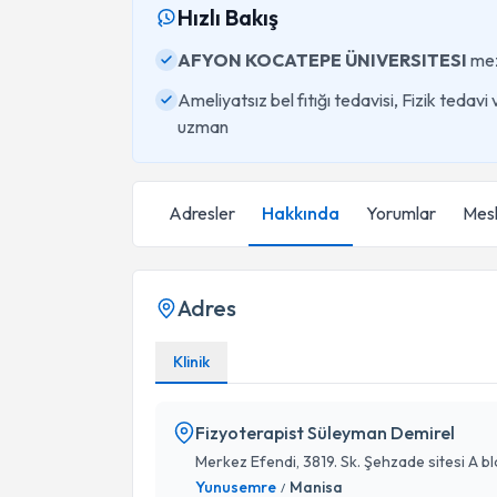
Hızlı Bakış
AFYON KOCATEPE ÜNIVERSITESI
me
Ameliyatsız bel fıtığı tedavisi, Fizik tedav
uzman
Adresler
Hakkında
Yorumlar
Mesl
Adres
Klinik
Fizyoterapist Süleyman Demirel
Merkez Efendi, 3819. Sk. Şehzade sitesi A b
Yunusemre
Manisa
/