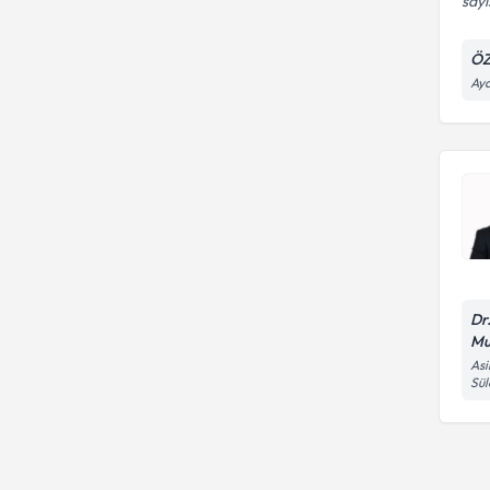
sayı
ÖZ
Ayd
Dr
Mu
Asi
Sü