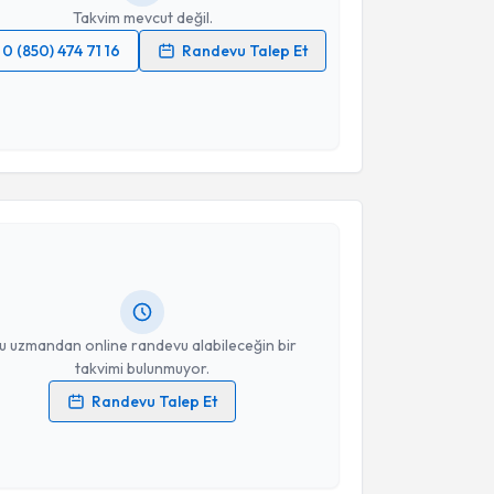
Takvim mevcut değil.
0 (850) 474 71 16
Randevu Talep Et
 verilerimin işlenmesine ilişkin
Aydınlatma Metni
'ni
 ve kişisel verilerimin belirtilen kapsamda
esini kabul ediyorum.
akvimi Talebi
Takvim Talebini Gönder
stafa Kakşi
için randevu takvimi talebi oluşturun.
andan randevu almanız için bir takvim
ında e-posta ile bilgilendireceğiz.
resiniz
u uzmandan online randevu alabileceğin bir
takvimi bulunmuyor.
Randevu Talep Et
 verilerimin işlenmesine ilişkin
Aydınlatma Metni
'ni
 ve kişisel verilerimin belirtilen kapsamda
akvimi Talebi
esini kabul ediyorum.