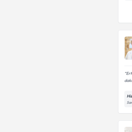
Ert
daki
Hi
Sar