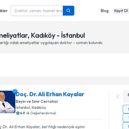
ikler
Blog
Kayıt Ol
eliyatlar, Kadıköy - İstanbul
lığı vidalı ameliyatlar
uygulayan doktor - uzman bulundu
Doç. Dr. Ali Erhan Kayalar
Beyin ve Sinir Cerrahisi
İstanbul
, Kadıköy
4.9
(
4
Değerlendirme)
 Dr. Ali Erhan Kayalar, bel fıtığı nedeniyle eşimi