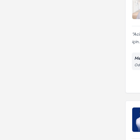
Aci
için.
Me
Odu