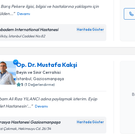
 Barış Pekere ilgisi, bilgisi ve hastalarına yaklaşımı için
lden...
Devamı
Kişisel
okudum
ıbadem International Hastanesi
Haritada Göster
işlenm
ilköy, İstanbul Caddesi No:82
Randevu T
Op. Dr. Mu
Op. Dr. Mustafa Kakşi
Size bu uzm
Beyin ve Sinir Cerrahisi
hazırlandığ
İstanbul
, Gaziosmanpaşa
5
(
1
Değerlendirme)
E-posta Ad
B
bam Ali Rıza YILANCI adına paylaşmak isterim. Eyüp
et Hastanesin‘...
Devamı
Kişisel
okudum
rasya Hastanesi Gaziosmanpaşa
Haritada Göster
Randevu T
işlenm
zi Çakmak, Hekimsuyu Cd. 26/34