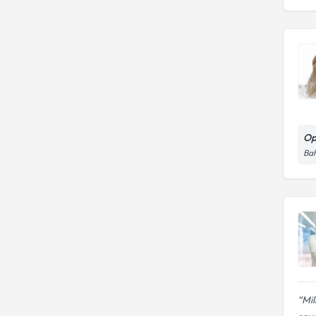
Op
Bah
Mil