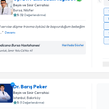
Beyin ve Sinir Cerrahisi
Bursa
, Nilüfer
5
(
12
Değerlendirme)
l servise düşme travma öyküsü ile başvurduğum bebeğim
..
Devamı
dicana Bursa Hastahanesi
Haritada Göster
nluk, İzmir Yolu Cd No: 41
Randevu T
Dr. Barış 
Dr. Barış Peker
uzmandan ra
Beyin ve Sinir Cerrahisi
posta ile bi
İstanbul
, Bakırköy
5
(
1
Değerlendirme)
E-posta Ad