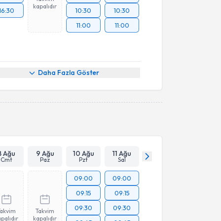
kapalıdır
16:30
10:30
10:30
11:00
11:00
Daha Fazla Göster
8 Ağu
9 Ağu
10 Ağu
11 Ağu
Cmt
Paz
Pzt
Sal
09:00
09:00
09:15
09:15
09:30
09:30
Takvim
Takvim
palıdır
kapalıdır