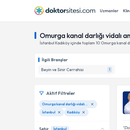
Uzmanlar
Klin
Omurga kanal darlığı vidalı am
İstanbul
Kadıköy
içinde toplam
10
Omurga kanal dar
İlgili Branşlar
Beyin ve Sinir Cerrahisi
1
Aktif Filtreler
Omurga kanal darlığı vidalı ameliyatlar
İstanbul
Kadıköy
Doç
Şehir
İstanbul