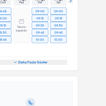
Cmt
Paz
Pzt
Sal
14:45
09:00
09:00
15:00
09:15
09:15
15:15
09:30
09:30
Takvim
kapalıdır
15:30
09:45
09:45
15:45
10:00
10:00
Daha Fazla Göster
akvimi Talebi
Peker
için randevu takvimi talebi oluşturun. Size bu
ndevu almanız için bir takvim hazırlandığında e-
lgilendireceğiz.
resiniz