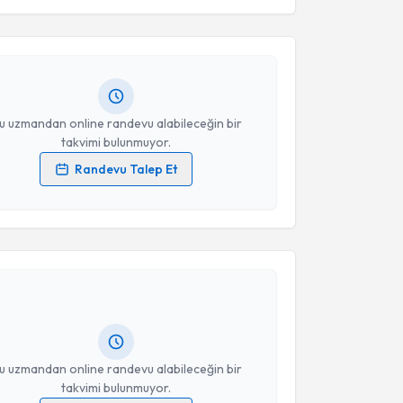
lıhan Çevik
için randevu takvimi talebi oluşturun.
Takvim Talebini Gönder
andan randevu almanız için bir takvim
ında e-posta ile bilgilendireceğiz.
resiniz
u uzmandan online randevu alabileceğin bir
takvimi bulunmuyor.
Randevu Talep Et
 verilerimin işlenmesine ilişkin
Aydınlatma Metni
'ni
 ve kişisel verilerimin belirtilen kapsamda
akvimi Talebi
esini kabul ediyorum.
per Ergin
için randevu takvimi talebi oluşturun. Size
Takvim Talebini Gönder
 randevu almanız için bir takvim hazırlandığında e-
lgilendireceğiz.
resiniz
u uzmandan online randevu alabileceğin bir
takvimi bulunmuyor.