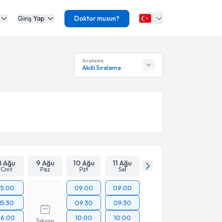
Giriş Yap
Doktor musun?
Sıralama
Akıllı Sıralama
8 Ağu
9 Ağu
10 Ağu
11 Ağu
Cmt
Paz
Pzt
Sal
15:00
09:00
09:00
15:30
09:30
09:30
16:00
10:00
10:00
Takvim