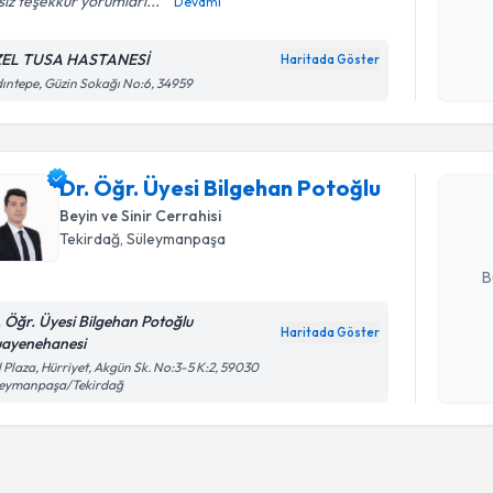
sız teşekkür yorumları...
Devamı
Kişisel
okudum
EL TUSA HASTANESİ
Haritada Göster
işlenm
ıntepe, Güzin Sokağı No:6, 34959
Randevu T
Dr. Öğr. Ü
oluşturun. 
Dr. Öğr. Üyesi Bilgehan Potoğlu
hazırlandığ
Beyin ve Sinir Cerrahisi
Tekirdağ
, Süleymanpaşa
E-posta Ad
B
. Öğr. Üyesi Bilgehan Potoğlu
Haritada Göster
ayenehanesi
Kişisel
l Plaza, Hürriyet, Akgün Sk. No:3-5 K:2, 59030
okudum
leymanpaşa/Tekirdağ
işlenm