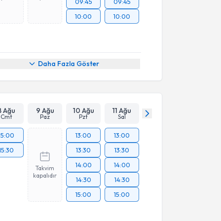
09:45
09:45
10:00
10:00
Daha Fazla Göster
8 Ağu
9 Ağu
10 Ağu
11 Ağu
Cmt
Paz
Pzt
Sal
15:00
13:00
13:00
15:30
13:30
13:30
14:00
14:00
Takvim
kapalıdır
14:30
14:30
15:00
15:00