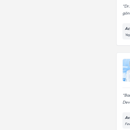
Dr.
gönü
Ac
Yeş
Ba
Devl
Av
Fev