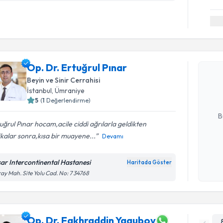
Randevu T
Op. Dr. Er
Op. Dr. Ertuğrul Pınar
Size bu uzm
Beyin ve Sinir Cerrahisi
hazırlandığ
İstanbul
, Ümraniye
5
(
1
Değerlendirme)
E-posta Ad
B
uğrul Pınar hocam,acile ciddi ağrılarla geldikten
kalar sonra,kısa bir muayene...
Devamı
Kişisel
okudum
sar Intercontinental Hastanesi
Haritada Göster
işlenm
ay Mah. Site Yolu Cad. No: 7 34768
Op. Dr. Fakhraddin Yagubov