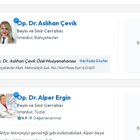
Op. Dr. As
Size bu uzm
Op. Dr. Aslıhan Çevik
hazırlandığ
Beyin ve Sinir Cerrahisi
E-posta Ad
İstanbul
, Bahçelievler
B
. Dr. Aslıhan Çevik Özel Muayenehanesi
Haritada Göster
Kişisel
çelievler Mah. Mehmetçik Sok. No:1 Kat Plaza Kat :4 D:401
okudum
Randevu T
işlenm
Op. Dr. Al
Op. Dr. Alper Ergin
bu uzmandan
Beyin ve Sinir Cerrahisi
posta ile bi
İstanbul
, Tuzla
4.9
(
9
Değerlendirme)
E-posta Ad
B
letçe teknolojiyi gerektiği gibi kullanabilsek Alper beye