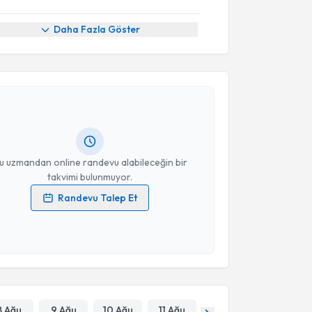
Daha Fazla Göster
akvimi Talebi
tuğrul Pınar
için randevu takvimi talebi oluşturun.
andan randevu almanız için bir takvim
ında e-posta ile bilgilendireceğiz.
resiniz
u uzmandan online randevu alabileceğin bir
takvimi bulunmuyor.
Randevu Talep Et
 verilerimin işlenmesine ilişkin
Aydınlatma Metni
'ni
 ve kişisel verilerimin belirtilen kapsamda
esini kabul ediyorum.
Takvim Talebini Gönder
8 Ağu
9 Ağu
10 Ağu
11 Ağu