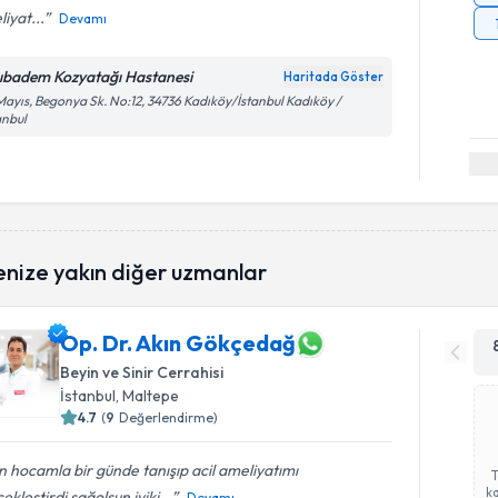
iyat...
Devamı
ıbadem Kozyatağı Hastanesi
Haritada Göster
Mayıs, Begonya Sk. No:12, 34736 Kadıköy/İstanbul Kadıköy /
anbul
enize yakın diğer uzmanlar
Op. Dr. Akın Gökçedağ
Beyin ve Sinir Cerrahisi
İstanbul
, Maltepe
4.7
(
9
Değerlendirme)
n hocamla bir günde tanışıp acil ameliyatımı
ka
ekleştirdi sağolsun iyiki...
Devamı