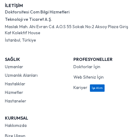
İLETİŞİM
Doktorsitesi Com Bilgi Hizmetleri
Teknoloji ve Ticaret A.Ş.
Maslak Mah. Ahi Evran Cd. A.O.S 55 Sokak No:2 Aksoy Plaza Giriş
Kat Kolektif House
İstanbul, Türkiye
SAĞLIK
PROFESYONELLER
Uzmanlar
Doktorlar İçin
Uzmanlık Alanları
Web Siteniz İçin
Hastalıklar
Kariyer
İşe Alım
Hizmetler
Hastaneler
KURUMSAL
Hakkımızda
Bize Ulaşın