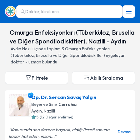
Doktor, klinik ara...
Omurga Enfeksiyonları (Tüberküloz, Brusella
ve Diğer Spondilodiskitler), Nazilli - Aydın
Aydın
Nazilli
içinde toplam
3
Omurga Enfeksiyonları
(Tüberküloz, Brusella ve Diğer Spondilodiskitler)
uygulayan
doktor - uzman bulundu
Filtrele
Akıllı Sıralama
Op. Dr. Sercan Savaş Yalçın
Beyin ve Sinir Cerrahisi
Aydın
, Nazilli
5
(
12
Değerlendirme)
Konusunda son derece başarılı, aldığı ücreti sonuna
Devamı
kadar hakeden, insan...