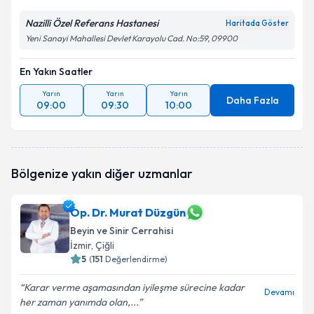
Nazilli Özel Referans Hastanesi
Haritada Göster
Yeni Sanayi Mahallesi Devlet Karayolu Cad. No:59, 09900
En Yakın Saatler
Yarın
Yarın
Yarın
Daha Fazla
09:00
09:30
10:00
Bölgenize yakın diğer uzmanlar
Op. Dr. Murat Düzgün
Beyin ve Sinir Cerrahisi
İzmir
, Çiğli
5
(
151
Değerlendirme)
Karar verme aşamasından iyileşme sürecine kadar
Devamı
her zaman yanımda olan,...