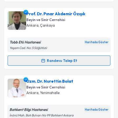
Prof. Dr. Ethem Beşkonaklı
için randevu takvimi
Prof. Dr. Pınar Akdemir Özışık
Takvim Talebini Gönder
talebi oluşturun. Size bu uzmandan randevu almanız
Beyin ve Sinir Cerrahisi
için bir takvim hazırlandığında e-posta ile
Ankara
, Çankaya
bilgilendireceğiz.
E-posta Adresiniz
Tobb Etü Hastanesi
Haritada Göster
Yaşam Cad. No: 5 Söğütözü
Randevu Talep Et
Randevu Takvimi Talebi
Kişisel verilerimin işlenmesine ilişkin
Aydınlatma
Metni
'ni okudum ve kişisel verilerimin belirtilen
kapsamda işlenmesini kabul ediyorum.
Prof. Dr. Pınar Akdemir Özışık
için randevu takvimi
Uzm. Dr. Nurettin Bolat
talebi oluşturun. Size bu uzmandan randevu almanız
Beyin ve Sinir Cerrahisi
için bir takvim hazırlandığında e-posta ile
Takvim Talebini Gönder
Ankara
, Yenimahalle
bilgilendireceğiz.
E-posta Adresiniz
Batıkent Bilgi Hastanesi
Haritada Göster
İnönü Mah. Batı Bulvarı No 99 Batıkent Ankara