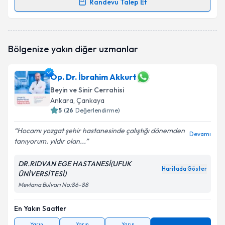
Randevu Talep Et
Randevu Takvimi Talebi
Doç. Dr. İhsan Doğan
için randevu takvimi talebi
Bölgenize yakın diğer uzmanlar
oluşturun. Size bu uzmandan randevu almanız için bir
takvim hazırlandığında e-posta ile bilgilendireceğiz.
Op. Dr. İbrahim Akkurt
E-posta Adresiniz
Beyin ve Sinir Cerrahisi
Ankara
, Çankaya
5
(
26
Değerlendirme)
Kişisel verilerimin işlenmesine ilişkin
Aydınlatma
Hocamı yozgat şehir hastanesinde çalıştığı dönemden
Devamı
Metni
'ni okudum ve kişisel verilerimin belirtilen
tanıyorum. yıldır olan...
kapsamda işlenmesini kabul ediyorum.
DR.RIDVAN EGE HASTANESİ(UFUK
Haritada Göster
ÜNİVERSİTESİ)
Takvim Talebini Gönder
Mevlana Bulvarı No:86-88
En Yakın Saatler
Yarın
Yarın
Yarın