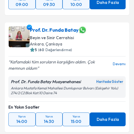
Daha Fazla
09:00
09:30
10:00
Prof. Dr. Funda Batay
Beyin ve Sinir Cerrahisi
Ankara
, Çankaya
5
(
60
Değerlendirme)
Kafamdaki tüm soruların karşılığını aldım. Çok
Devamı
memnun oldum
Prof. Dr. Funda Batay Muayenehanesi
Haritada Göster
Ankara Mustafa Kemal Mahallesi Dumlupınar Bulvarı (Eskişehir Yolu)
274/2 C2 Blok Kat:10 Daire:74
En Yakın Saatler
Yarın
Yarın
Yarın
Daha Fazla
14:00
14:30
15:00