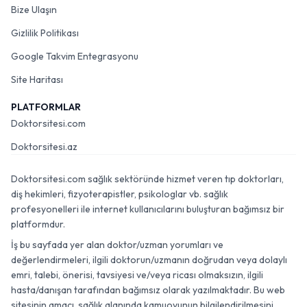
Bize Ulaşın
Gizlilik Politikası
Google Takvim Entegrasyonu
Site Haritası
PLATFORMLAR
Doktorsitesi.com
Doktorsitesi.az
Doktorsitesi.com sağlık sektöründe hizmet veren tıp doktorları,
diş hekimleri, fizyoterapistler, psikologlar vb. sağlık
profesyonelleri ile internet kullanıcılarını buluşturan bağımsız bir
platformdur.
İş bu sayfada yer alan doktor/uzman yorumları ve
değerlendirmeleri, ilgili doktorun/uzmanın doğrudan veya dolaylı
emri, talebi, önerisi, tavsiyesi ve/veya ricası olmaksızın, ilgili
hasta/danışan tarafından bağımsız olarak yazılmaktadır. Bu web
sitesinin amacı, sağlık alanında kamuoyunun bilgilendirilmesini