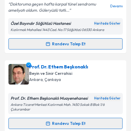
E-posta Adresiniz
Doktoruma geçen hafta karpal tünel sendromu
Devamı
ameliyatı oldum. Güleryüzlü tatlı...
Özel Bayındır Söğütözü Hastanesi
Haritada Göster
Kızılırmak Mahallesi 1443 Cad. No:17 Söğütözü 06530 Ankara
Kişisel verilerimin işlenmesine ilişkin
Aydınlatma
Metni
'ni okudum ve kişisel verilerimin belirtilen
kapsamda işlenmesini kabul ediyorum.
Randevu Talep Et
Randevu Takvimi Talebi
Takvim Talebini Gönder
Op. Dr. Yunus Kaçar
için randevu takvimi talebi
Prof. Dr. Ethem Beşkonaklı
oluşturun. Size bu uzmandan randevu almanız için bir
Beyin ve Sinir Cerrahisi
takvim hazırlandığında e-posta ile bilgilendireceğiz.
Ankara
, Çankaya
E-posta Adresiniz
Prof. Dr. Ethem Beşkonaklı Muayenehanesi
Haritada Göster
Ankara Ticaret Merkezi Kızılırmak Mah. 1450 Sokak B Blok 1/6
Çukurambar
Kişisel verilerimin işlenmesine ilişkin
Aydınlatma
Randevu Talep Et
Metni
'ni okudum ve kişisel verilerimin belirtilen
Randevu Takvimi Talebi
kapsamda işlenmesini kabul ediyorum.