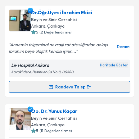
Dr.Öğr.Üyesi İbrahim Ekici
Beyin ve Sinir Cerrahisi
Ankara
, Çankaya
5
(
2
Değerlendirme)
Annemin trigeminal nevralji rahatsızlığından dolayı
Devamı
İbrahim beye ulaştık kendisi işinin...
Liv Hospital Ankara
Haritada Göster
Kavaklıdere, Bestekar Cd No:8, 06680
Randevu Talep Et
Randevu Takvimi Talebi
Dr.Öğr.Üyesi İbrahim Ekici
için randevu takvimi
Op. Dr. Yunus Kaçar
talebi oluşturun. Size bu uzmandan randevu almanız
Beyin ve Sinir Cerrahisi
için bir takvim hazırlandığında e-posta ile
Ankara
, Çankaya
bilgilendireceğiz.
5
(
11
Değerlendirme)