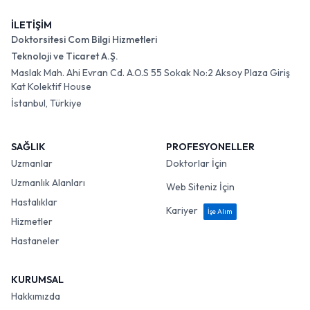
İLETİŞİM
Doktorsitesi Com Bilgi Hizmetleri
Teknoloji ve Ticaret A.Ş.
Maslak Mah. Ahi Evran Cd. A.O.S 55 Sokak No:2 Aksoy Plaza Giriş
Kat Kolektif House
İstanbul, Türkiye
SAĞLIK
PROFESYONELLER
Uzmanlar
Doktorlar İçin
Uzmanlık Alanları
Web Siteniz İçin
Hastalıklar
Kariyer
İşe Alım
Hizmetler
Hastaneler
KURUMSAL
Hakkımızda