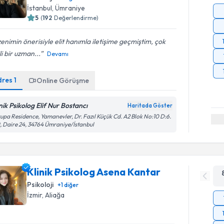
İstanbul
, Ümraniye
5
(
192
Değerlendirme)
enimin önerisiyle elit hanımla iletişime geçmiştim, çok
ili bir uzman...
Devamı
dres
1
Online Görüşme
inik Psikolog Elif Nur Bostancı
Haritada Göster
upa Residence, Yamanevler, Dr. Fazıl Küçük Cd. A2 Blok No:10 D:6.
, Daire 24, 34764 Ümraniye/İstanbul
Klinik Psikolog Asena Kantar
Psikoloji
+
1
diğer
İzmir
, Aliağa