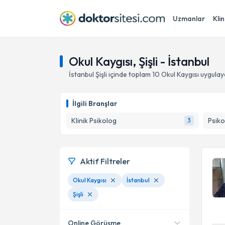
Uzmanlar
Klin
Okul Kaygısı, Şişli - İstanbul
İstanbul
Şişli
içinde toplam
10
Okul Kaygısı
uygulay
İlgili Branşlar
Klinik Psikolog
Psiko
3
Aktif Filtreler
Okul Kaygısı
İstanbul
Şişli
Online Görüşme