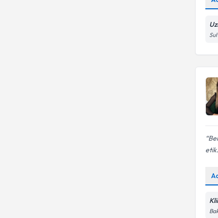
Uz
Sul
Ber
etik.
A
Kl
Bak