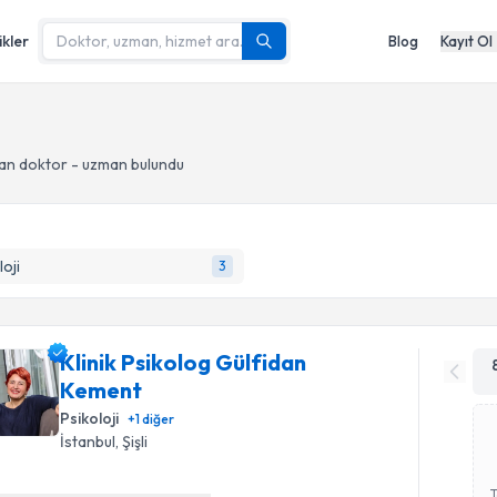
ikler
Blog
Kayıt Ol
an doktor - uzman bulundu
loji
3
Klinik Psikolog Gülfidan
Kement
Psikoloji
+
1
diğer
İstanbul
, Şişli