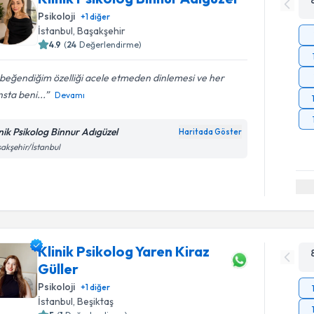
Psikoloji
+
1
diğer
İstanbul
, Başakşehir
4.9
(
24
Değerlendirme)
beğendiğim özelliği acele etmeden dinlemesi ve her
sta beni...
Devamı
inik Psikolog Binnur Adıgüzel
Haritada Göster
akşehir/İstanbul
Klinik Psikolog Yaren Kiraz
Güller
Psikoloji
+
1
diğer
İstanbul
, Beşiktaş