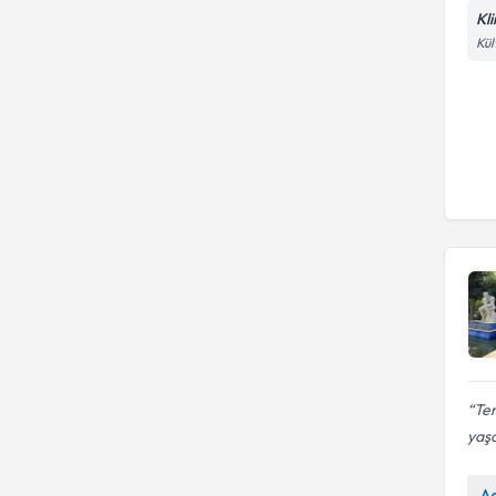
Kl
Kül
Ter
yaşa
A