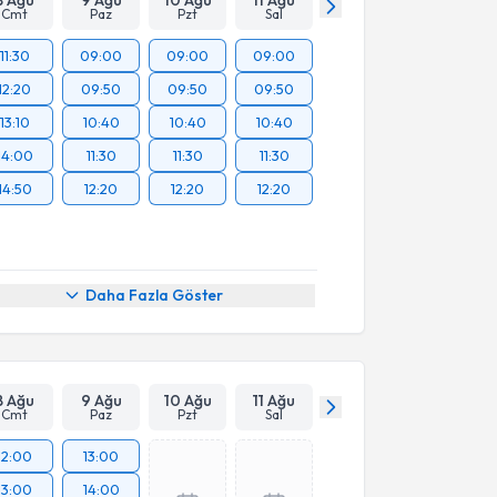
Cmt
Paz
Pzt
Sal
11:30
09:00
09:00
09:00
12:20
09:50
09:50
09:50
13:10
10:40
10:40
10:40
14:00
11:30
11:30
11:30
14:50
12:20
12:20
12:20
Daha Fazla Göster
8 Ağu
9 Ağu
10 Ağu
11 Ağu
Cmt
Paz
Pzt
Sal
12:00
13:00
13:00
14:00