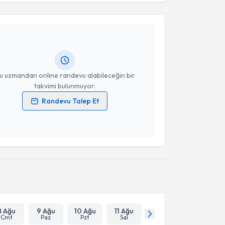
kolog Meltem Karaçelik
için randevu takvimi talebi
Takvim Talebini Gönder
Size bu uzmandan randevu almanız için bir takvim
ında e-posta ile bilgilendireceğiz.
resiniz
u uzmandan online randevu alabileceğin bir
takvimi bulunmuyor.
Randevu Talep Et
 verilerimin işlenmesine ilişkin
Aydınlatma Metni
'ni
 ve kişisel verilerimin belirtilen kapsamda
esini kabul ediyorum.
Takvim Talebini Gönder
8 Ağu
9 Ağu
10 Ağu
11 Ağu
Cmt
Paz
Pzt
Sal