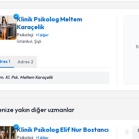
Klinik Psi
Klinik Psikolog Meltem
oluşturun. 
Karaçelik
hazırlandığ
Psikoloji
+
1
diğer
E-posta Ad
İstanbul
, Şişli
B
dres
1
Adres
2
Kişisel
okudum
m. Kl. Psk. Meltem Karaçelik
işlenm
enize yakın diğer uzmanlar
Klinik Psikolog Elif Nur Bostancı
Psikoloji
+
1
diğer