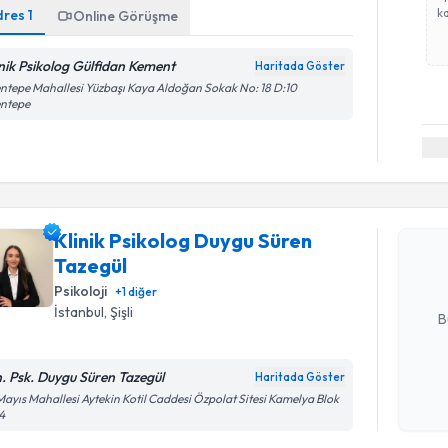
ka
dres
1
Online Görüşme
inik Psikolog Gülfidan Kement
Haritada Göster
ntepe Mahallesi Yüzbaşı Kaya Aldoğan Sokak No: 18 D:10
entepe
Randevu T
Klinik Ps
talebi oluş
Klinik Psikolog Duygu Süren
takvim hazı
Tazegül
Psikoloji
E-posta Ad
+
1
diğer
İstanbul
, Şişli
B
n. Psk. Duygu Süren Tazegül
Haritada Göster
Kişisel
Mayıs Mahallesi Aytekin Kotil Caddesi Özpolat Sitesi Kamelya Blok
okudum
4
Randevu T
işlenm