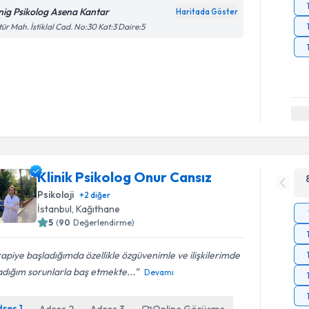
inig Psikolog Asena Kantar
Haritada Göster
tür Mah. İstiklal Cad. No:30 Kat:3 Daire:5
Klinik Psikolog Onur Cansız
Psikoloji
+
2
diğer
İstanbul
, Kağıthane
5
(
90
Değerlendirme)
apiye başladığımda özellikle özgüvenimle ve ilişkilerimde
dığım sorunlarla baş etmekte...
Devamı
dres
1