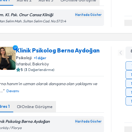
Adres
2
Adres
3
Online Görüşme
m. Kl. Psk. Onur Cansız Kliniği
Haritada Göster
tan Selim Mah. Sultan Selim Cad. No:57 D:4
Klinik Psikolog Berna Aydoğan
Psikoloji
+
1
diğer
İstanbul
, Bakırköy
5
(
3
Değerlendirme)
na hanım’ın uzman olarak danışana olan yaklaşımı ve
..
Devamı
dres
1
Online Görüşme
inik Psikolog Berna Aydoğan
Haritada Göster
ırköy / Florya