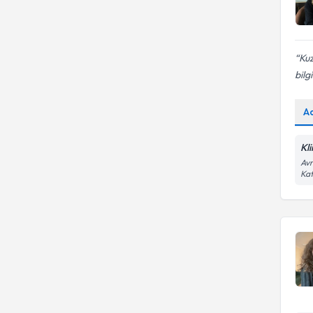
Travma Sonrası Stres
Groupama Sigorta
Bozukluğu (TSSB)
Güneş Sigorta
Kuz
bilg
A
Kl
Avr
Kat