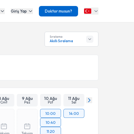
Giriş Yap
Doktor musun?
Sıralama
Akıllı Sıralama
8 Ağu
9 Ağu
10 Ağu
11 Ağu
Cmt
Paz
Pzt
Sal
10:00
14:00
10:40
11:20
Takvim
Takvim