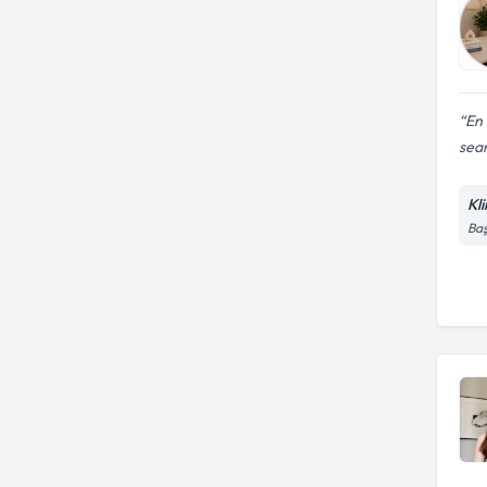
En 
sean
Kl
Baş