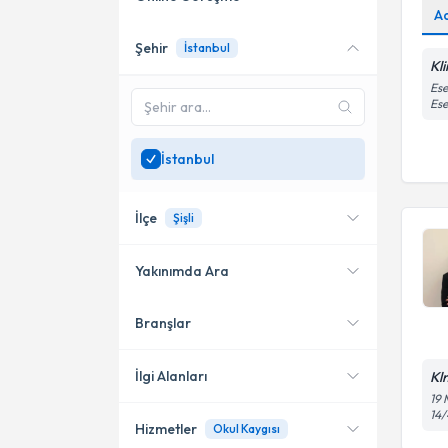
A
Şehir
İstanbul
Online danışmanlık sunan
Kl
uzmanları göster
Ese
Es
Sadece
İstanbul
bölgesinde
uzman ara
İstanbul
İlçe
Şişli
Yakınımda Ara
Branşlar
Konumuma yakın uzmanları
Kadıköy
göster
Bakırköy
İlgi Alanları
Kl
19 
Beşiktaş
14/
Hizmetler
Okul Kaygısı
Klinik Psikolog