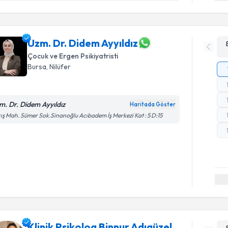
Uzm. Dr. Didem Ayyıldız
Çocuk ve Ergen Psikiyatristi
Bursa
, Nilüfer
m. Dr. Didem Ayyıldız
Haritada Göster
ış Mah. Sümer Sok.Sinanoğlu Acıbadem İş Merkezi Kat : 5 D:15
Klinik Psikolog Binnur Adıgüzel