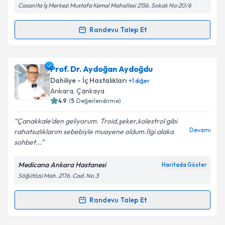
Casanita İş Merkezi Mustafa Kemal Mahallesi 2156. Sokak No:20/6
Metni
'ni okudum ve kişisel verilerimin belirtilen
kapsamda işlenmesini kabul ediyorum.
Randevu Talep Et
Randevu Takvimi Talebi
Takvim Talebini Gönder
Prof. Dr. Ali Akçay
için randevu takvimi talebi
Prof. Dr. Aydoğan Aydoğdu
oluşturun. Size bu uzmandan randevu almanız için bir
Dahiliye - İç Hastalıkları
+
1
diğer
takvim hazırlandığında e-posta ile bilgilendireceğiz.
Ankara
, Çankaya
4.9
(
5
Değerlendirme)
E-posta Adresiniz
Çanakkale'den geliyorum. Troid,şeker,kolestrol gibi
Devamı
rahatsızlıklarım sebebiyle muayene oldum.İlgi alaka
sohbet...
Kişisel verilerimin işlenmesine ilişkin
Aydınlatma
Medicana Ankara Hastanesi
Haritada Göster
Metni
'ni okudum ve kişisel verilerimin belirtilen
Söğütözü Mah. 2176. Cad. No.3
kapsamda işlenmesini kabul ediyorum.
Randevu Talep Et
Randevu Takvimi Talebi
Takvim Talebini Gönder