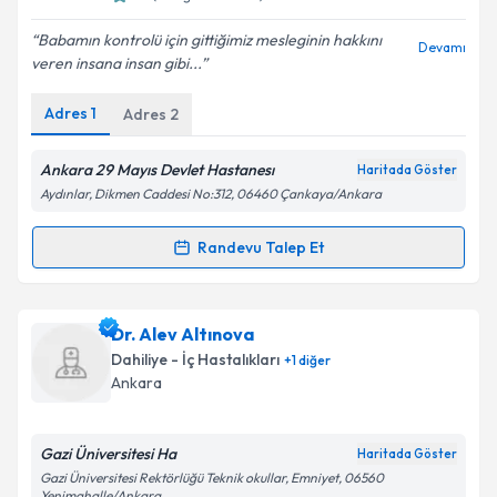
E-posta Adresiniz
Babamın kontrolü için gittiğimiz mesleginin hakkını
Devamı
veren insana insan gibi...
Adres
1
Adres
2
Kişisel verilerimin işlenmesine ilişkin
Aydınlatma
Metni
'ni okudum ve kişisel verilerimin belirtilen
kapsamda işlenmesini kabul ediyorum.
Ankara 29 Mayıs Devlet Hastanesı
Haritada Göster
Aydınlar, Dikmen Caddesi No:312, 06460 Çankaya/Ankara
Takvim Talebini Gönder
Randevu Talep Et
Randevu Takvimi Talebi
Ass. Dr. Derya Akdeniz
için randevu takvimi talebi
Dr. Alev Altınova
oluşturun. Size bu uzmandan randevu almanız için bir
Dahiliye - İç Hastalıkları
+
1
diğer
takvim hazırlandığında e-posta ile bilgilendireceğiz.
Ankara
E-posta Adresiniz
Gazi Üniversitesi Ha
Haritada Göster
Gazi Üniversitesi Rektörlüğü Teknik okullar, Emniyet, 06560
Yenimahalle/Ankara