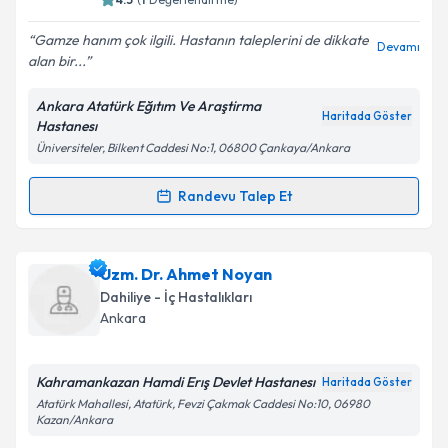
E-posta Adresiniz
Gamze hanım çok ilgili. Hastanın taleplerini de dikkate
Devamı
alan bir...
Ankara Atatürk Eğıtım Ve Araştirma
Kişisel verilerimin işlenmesine ilişkin
Aydınlatma
Haritada Göster
Hastanesı
Metni
'ni okudum ve kişisel verilerimin belirtilen
Üniversiteler, Bilkent Caddesi No:1, 06800 Çankaya/Ankara
kapsamda işlenmesini kabul ediyorum.
Randevu Talep Et
Randevu Takvimi Talebi
Takvim Talebini Gönder
Uzm. Dr. Gamze Dam
için randevu takvimi talebi
Uzm. Dr. Ahmet Noyan
oluşturun. Size bu uzmandan randevu almanız için bir
Dahiliye - İç Hastalıkları
takvim hazırlandığında e-posta ile bilgilendireceğiz.
Ankara
E-posta Adresiniz
Kahramankazan Hamdi Erış Devlet Hastanesı
Haritada Göster
Atatürk Mahallesi, Atatürk, Fevzi Çakmak Caddesi No:10, 06980
Kazan/Ankara