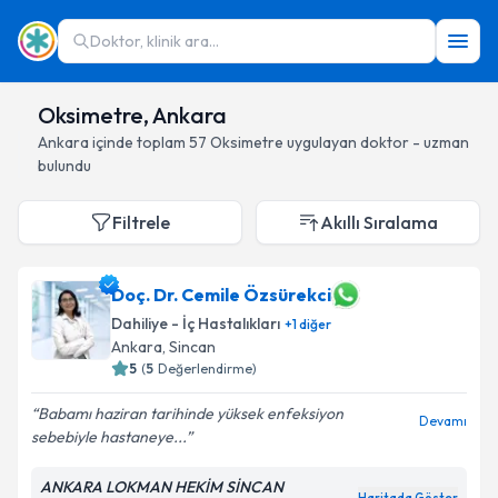
Doktor, klinik ara...
Oksimetre, Ankara
Ankara
içinde toplam
57
Oksimetre
uygulayan doktor - uzman
bulundu
Filtrele
Akıllı Sıralama
Doç. Dr. Cemile Özsürekci
Dahiliye - İç Hastalıkları
+
1
diğer
Ankara
, Sincan
5
(
5
Değerlendirme)
Babamı haziran tarihinde yüksek enfeksiyon
Devamı
sebebiyle hastaneye...
ANKARA LOKMAN HEKİM SİNCAN