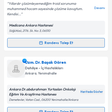
Yıllardır çözümleyemediğim troid sorunuma
Devamı
muhammed hocam sayesinde çözüme kavuştum.
Kendisi...
Kişisel verilerimin işlenmesine ilişkin
Aydınlatma
Medicana Ankara Hastanesi
Metni
'ni okudum ve kişisel verilerimin belirtilen
Söğütözü, 2176. Sk. No: 3, 06510
kapsamda işlenmesini kabul ediyorum.
Randevu Talep Et
Randevu Takvimi Talebi
Takvim Talebini Gönder
Doç. Dr. Muhammed Erkam Sencar
için randevu
Uzm. Dr. Başak Gören
takvimi talebi oluşturun. Size bu uzmandan randevu
Dahiliye - İç Hastalıkları
almanız için bir takvim hazırlandığında e-posta ile
Ankara
, Yenimahalle
bilgilendireceğiz.
E-posta Adresiniz
Ankara Dr.abdurahman Yurtaslan Onkolojı
Haritada Göster
Eğıtım Ve Araştirma Hastanesı
Demetevler, Vatan Cad., 06200 Yenimahalle/Ankara
Kişisel verilerimin işlenmesine ilişkin
Aydınlatma
Randevu Talep Et