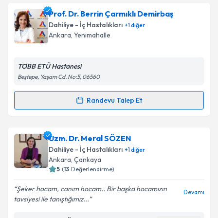
Prof. Dr. Aydoğan Aydoğdu
için randevu takvimi
Prof. Dr. Berrin Çarmıklı Demirbaş
talebi oluşturun. Size bu uzmandan randevu almanız
Dahiliye - İç Hastalıkları
+
1
diğer
için bir takvim hazırlandığında e-posta ile
Ankara
, Yenimahalle
bilgilendireceğiz.
E-posta Adresiniz
TOBB ETÜ Hastanesi
Beştepe, Yaşam Cd. No:5, 06560
Randevu Talep Et
Randevu Takvimi Talebi
Kişisel verilerimin işlenmesine ilişkin
Aydınlatma
Metni
'ni okudum ve kişisel verilerimin belirtilen
kapsamda işlenmesini kabul ediyorum.
Prof. Dr. Berrin Çarmıklı Demirbaş
için randevu
Uzm. Dr. Meral SÖZEN
takvimi talebi oluşturun. Size bu uzmandan randevu
Dahiliye - İç Hastalıkları
+
1
diğer
almanız için bir takvim hazırlandığında e-posta ile
Takvim Talebini Gönder
Ankara
, Çankaya
bilgilendireceğiz.
5
(
13
Değerlendirme)
E-posta Adresiniz
Şeker hocam, canım hocam.. Bir başka hocamızın
Devamı
tavsiyesi ile tanıştığımız...