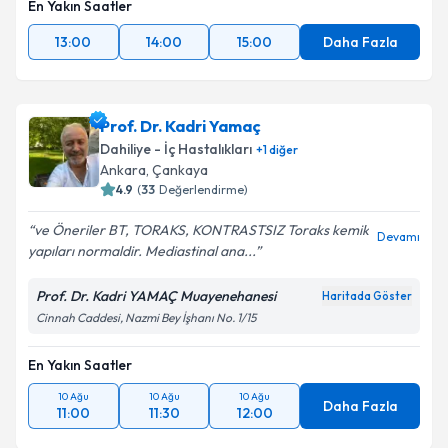
En Yakın Saatler
13:00
14:00
15:00
Daha Fazla
Prof. Dr. Kadri Yamaç
Dahiliye - İç Hastalıkları
+
1
diğer
Ankara
, Çankaya
4.9
(
33
Değerlendirme)
ve Öneriler BT, TORAKS, KONTRASTSIZ Toraks kemik
Devamı
yapıları normaldir. Mediastinal ana...
Prof. Dr. Kadri YAMAÇ Muayenehanesi
Haritada Göster
Cinnah Caddesi, Nazmi Bey İşhanı No. 1/15
En Yakın Saatler
10 Ağu
10 Ağu
10 Ağu
Daha Fazla
11:00
11:30
12:00