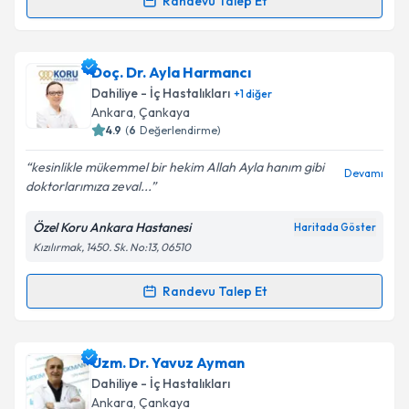
Randevu Talep Et
kapsamda işlenmesini kabul ediyorum.
Randevu Takvimi Talebi
Takvim Talebini Gönder
Doç. Dr. Selami Koçak Toprak
için randevu takvimi
Doç. Dr. Ayla Harmancı
talebi oluşturun. Size bu uzmandan randevu almanız
Dahiliye - İç Hastalıkları
+
1
diğer
için bir takvim hazırlandığında e-posta ile
Ankara
, Çankaya
bilgilendireceğiz.
4.9
(
6
Değerlendirme)
E-posta Adresiniz
kesinlikle mükemmel bir hekim Allah Ayla hanım gibi
Devamı
doktorlarımıza zeval...
Özel Koru Ankara Hastanesi
Haritada Göster
Kızılırmak, 1450. Sk. No:13, 06510
Kişisel verilerimin işlenmesine ilişkin
Aydınlatma
Metni
'ni okudum ve kişisel verilerimin belirtilen
kapsamda işlenmesini kabul ediyorum.
Randevu Talep Et
Randevu Takvimi Talebi
Takvim Talebini Gönder
Doç. Dr. Ayla Harmancı
için randevu takvimi talebi
Uzm. Dr. Yavuz Ayman
oluşturun. Size bu uzmandan randevu almanız için bir
Dahiliye - İç Hastalıkları
takvim hazırlandığında e-posta ile bilgilendireceğiz.
Ankara
, Çankaya