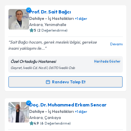
Takvim Talebini Gönder
Prof. Dr. Ali Uğur Ural
için randevu takvimi talebi
Prof. Dr. Sait Bağcı
oluşturun. Size bu uzmandan randevu almanız için bir
Dahiliye - İç Hastalıkları
+
1
diğer
takvim hazırlandığında e-posta ile bilgilendireceğiz.
Ankara
, Yenimahalle
5
(
2
Değerlendirme)
E-posta Adresiniz
Sait Bağcı hocam, gerek mesleki bilgisi, gerekse
Devamı
insani yaklaşımı ile...
Özel Ortadoğu Hastanesi
Haritada Göster
Kişisel verilerimin işlenmesine ilişkin
Aydınlatma
Gayret, İvedik Cd. No:61, 06170 İvedik Osb
Metni
'ni okudum ve kişisel verilerimin belirtilen
kapsamda işlenmesini kabul ediyorum.
Randevu Talep Et
Randevu Takvimi Talebi
Takvim Talebini Gönder
Prof. Dr. Sait Bağcı
için randevu takvimi talebi
Doç. Dr. Muhammed Erkam Sencar
oluşturun. Size bu uzmandan randevu almanız için bir
Dahiliye - İç Hastalıkları
+
1
diğer
takvim hazırlandığında e-posta ile bilgilendireceğiz.
Ankara
, Çankaya
4.9
(
6
Değerlendirme)
E-posta Adresiniz