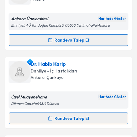
E-posta Adresiniz
Ankara Üniversitesi
Haritada Göster
Emniyet, AÜ Tandoğan Kampüsü, 06560 Yenimahalle/Ankara
Kişisel verilerimin işlenmesine ilişkin
Aydınlatma
Randevu Talep Et
Randevu Takvimi Talebi
Metni
'ni okudum ve kişisel verilerimin belirtilen
kapsamda işlenmesini kabul ediyorum.
Dr. Hamdi Akan
için randevu takvimi talebi oluşturun.
Dr. Habib Karip
Size bu uzmandan randevu almanız için bir takvim
Takvim Talebini Gönder
Dahiliye - İç Hastalıkları
hazırlandığında e-posta ile bilgilendireceğiz.
Ankara
, Çankaya
E-posta Adresiniz
Özel Muayenehane
Haritada Göster
Dikmen Cad.No:148/1 Dikmen
Kişisel verilerimin işlenmesine ilişkin
Aydınlatma
Randevu Talep Et
Randevu Takvimi Talebi
Metni
'ni okudum ve kişisel verilerimin belirtilen
kapsamda işlenmesini kabul ediyorum.