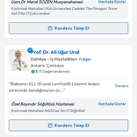
Uzm.Dr Meral SÖZEN Muayenehanesi
Haritada Göster
Kızılırmak Mahallesi Ufuk Üniversitesi Caddesi The Paragon Tower
Kişisel verilerimin işlenmesine ilişkin
Aydınlatma
Kat:3 No:17 Çukurambar
Metni
'ni okudum ve kişisel verilerimin belirtilen
kapsamda işlenmesini kabul ediyorum.
Randevu Talep Et
Randevu Takvimi Talebi
Takvim Talebini Gönder
Uzm. Dr. Meral SÖZEN
için randevu takvimi talebi
Prof. Dr. Ali Uğur Ural
oluşturun. Size bu uzmandan randevu almanız için bir
Dahiliye - İç Hastalıkları
+
1
diğer
takvim hazırlandığında e-posta ile bilgilendireceğiz.
Ankara
, Çankaya
5
(
1
Değerlendirme)
E-posta Adresiniz
Babamın KLL (Kronik Lenfositik Lösemi) tedavi
Devamı
sürecinde tanıdığımız en iyi...
Özel Bayındır Söğütözü Hastanesi
Haritada Göster
Kişisel verilerimin işlenmesine ilişkin
Aydınlatma
Kızılırmak Mahallesi 1443 Cad. No:17 Söğütözü
Metni
'ni okudum ve kişisel verilerimin belirtilen
kapsamda işlenmesini kabul ediyorum.
Randevu Talep Et
Randevu Takvimi Talebi