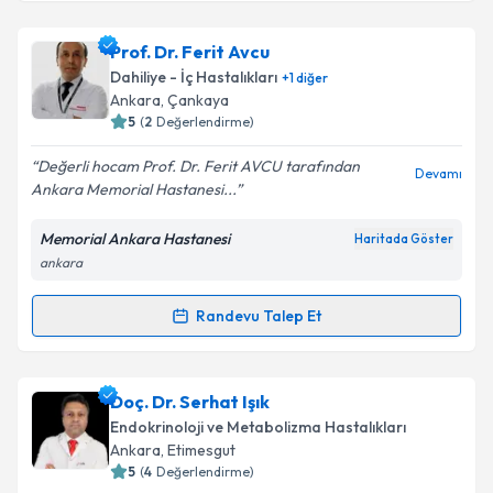
Prof. Dr. Ferit Avcu
Dahiliye - İç Hastalıkları
+
1
diğer
Ankara
, Çankaya
5
(
2
Değerlendirme)
Değerli hocam Prof. Dr. Ferit AVCU tarafından
Devamı
Ankara Memorial Hastanesi...
Memorial Ankara Hastanesi
Haritada Göster
ankara
Randevu Talep Et
Randevu Takvimi Talebi
Prof. Dr. Ferit Avcu
için randevu takvimi talebi
Doç. Dr. Serhat Işık
oluşturun. Size bu uzmandan randevu almanız için bir
Endokrinoloji ve Metabolizma Hastalıkları
takvim hazırlandığında e-posta ile bilgilendireceğiz.
Ankara
, Etimesgut
5
(
4
Değerlendirme)
E-posta Adresiniz