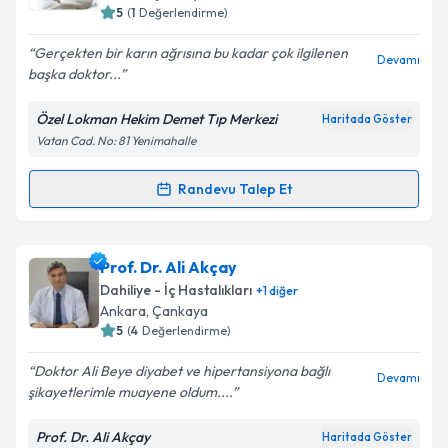
5
(
1
Değerlendirme)
E-posta Adresiniz
Gerçekten bir karın ağrısına bu kadar çok ilgilenen
Devamı
başka doktor...
Özel Lokman Hekim Demet Tıp Merkezi
Haritada Göster
Kişisel verilerimin işlenmesine ilişkin
Aydınlatma
Vatan Cad. No: 81 Yenimahalle
Metni
'ni okudum ve kişisel verilerimin belirtilen
kapsamda işlenmesini kabul ediyorum.
Randevu Talep Et
Randevu Takvimi Talebi
Takvim Talebini Gönder
Uzm. Dr. Yavuz Ayman
için randevu takvimi talebi
Prof. Dr. Ali Akçay
oluşturun. Size bu uzmandan randevu almanız için bir
Dahiliye - İç Hastalıkları
+
1
diğer
takvim hazırlandığında e-posta ile bilgilendireceğiz.
Ankara
, Çankaya
5
(
4
Değerlendirme)
E-posta Adresiniz
Doktor Ali Beye diyabet ve hipertansiyona bağlı
Devamı
şikayetlerimle muayene oldum....
Prof. Dr. Ali Akçay
Haritada Göster
Kişisel verilerimin işlenmesine ilişkin
Aydınlatma