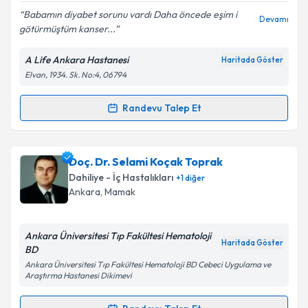
Babamın diyabet sorunu vardı Daha öncede eşim i
Devamı
götürmüştüm kanser...
A Life Ankara Hastanesi
Haritada Göster
Kişisel verilerimin işlenmesine ilişkin
Aydınlatma
Elvan, 1934. Sk. No:4, 06794
Metni
'ni okudum ve kişisel verilerimin belirtilen
kapsamda işlenmesini kabul ediyorum.
Randevu Talep Et
Randevu Takvimi Talebi
Takvim Talebini Gönder
Doç. Dr. Serhat Işık
için randevu takvimi talebi
Doç. Dr. Selami Koçak Toprak
oluşturun. Size bu uzmandan randevu almanız için bir
Dahiliye - İç Hastalıkları
+
1
diğer
takvim hazırlandığında e-posta ile bilgilendireceğiz.
Ankara
, Mamak
E-posta Adresiniz
Ankara Üniversitesi Tıp Fakültesi Hematoloji
Haritada Göster
BD
Ankara Üniversitesi Tıp Fakültesi Hematoloji BD Cebeci Uygulama ve
Araştırma Hastanesi Dikimevi
Kişisel verilerimin işlenmesine ilişkin
Aydınlatma
Metni
'ni okudum ve kişisel verilerimin belirtilen