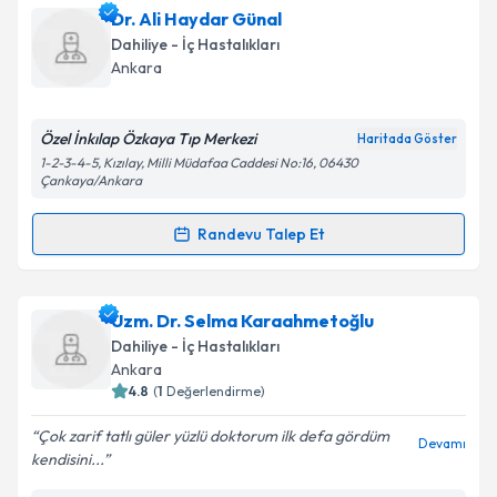
Dr. Habib Karip
için randevu takvimi talebi oluşturun.
Dr. Ali Haydar Günal
Size bu uzmandan randevu almanız için bir takvim
Takvim Talebini Gönder
Dahiliye - İç Hastalıkları
hazırlandığında e-posta ile bilgilendireceğiz.
Ankara
E-posta Adresiniz
Özel İnkılap Özkaya Tıp Merkezi
Haritada Göster
1-2-3-4-5, Kızılay, Milli Müdafaa Caddesi No:16, 06430
Çankaya/Ankara
Kişisel verilerimin işlenmesine ilişkin
Aydınlatma
Randevu Talep Et
Metni
'ni okudum ve kişisel verilerimin belirtilen
Randevu Takvimi Talebi
kapsamda işlenmesini kabul ediyorum.
Dr. Ali Haydar Günal
için randevu takvimi talebi
Uzm. Dr. Selma Karaahmetoğlu
Takvim Talebini Gönder
oluşturun. Size bu uzmandan randevu almanız için bir
Dahiliye - İç Hastalıkları
takvim hazırlandığında e-posta ile bilgilendireceğiz.
Ankara
4.8
(
1
Değerlendirme)
E-posta Adresiniz
Çok zarif tatlı güler yüzlü doktorum ilk defa gördüm
Devamı
kendisini...