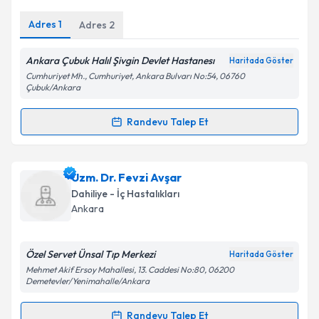
E-posta Adresiniz
Adres
1
Adres
2
Ankara Çubuk Halıl Şivgin Devlet Hastanesı
Haritada Göster
Cumhuriyet Mh., Cumhuriyet, Ankara Bulvarı No:54, 06760
Kişisel verilerimin işlenmesine ilişkin
Aydınlatma
Çubuk/Ankara
Metni
'ni okudum ve kişisel verilerimin belirtilen
kapsamda işlenmesini kabul ediyorum.
Randevu Talep Et
Randevu Takvimi Talebi
Takvim Talebini Gönder
Ass. Dr. Nafiye Helvacı
için randevu takvimi talebi
Uzm. Dr. Fevzi Avşar
oluşturun. Size bu uzmandan randevu almanız için bir
Dahiliye - İç Hastalıkları
takvim hazırlandığında e-posta ile bilgilendireceğiz.
Ankara
E-posta Adresiniz
Özel Servet Ünsal Tıp Merkezi
Haritada Göster
Mehmet Akif Ersoy Mahallesi, 13. Caddesi No:80, 06200
Demetevler/Yenimahalle/Ankara
Kişisel verilerimin işlenmesine ilişkin
Aydınlatma
Randevu Talep Et
Metni
'ni okudum ve kişisel verilerimin belirtilen