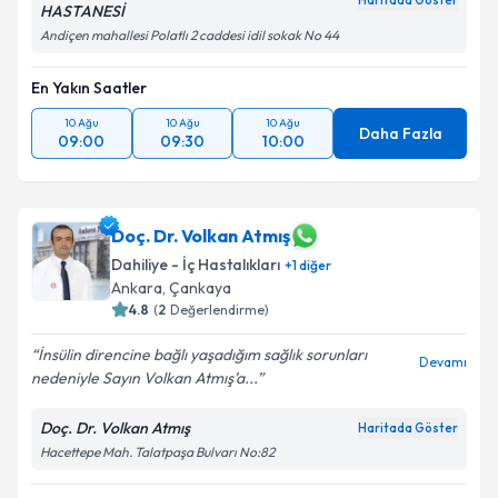
Haritada Göster
HASTANESİ
Andiçen mahallesi Polatlı 2 caddesi idil sokak No 44
En Yakın Saatler
10 Ağu
10 Ağu
10 Ağu
Daha Fazla
09:00
09:30
10:00
Doç. Dr. Volkan Atmış
Dahiliye - İç Hastalıkları
+
1
diğer
Ankara
, Çankaya
4.8
(
2
Değerlendirme)
İnsülin direncine bağlı yaşadığım sağlık sorunları
Devamı
nedeniyle Sayın Volkan Atmış’a...
Doç. Dr. Volkan Atmış
Haritada Göster
Hacettepe Mah. Talatpaşa Bulvarı No:82