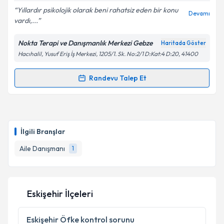
E-posta Adresiniz
Yıllardır psikolojik olarak beni rahatsiz eden bir konu
Devamı
vardı,...
Nokta Terapi ve Danışmanlık Merkezi Gebze
Haritada Göster
Hacıhalil, Yusuf Eriş İş Merkezi, 1205/1. Sk. No:2/1 D:Kat:4 D:20, 41400
Kişisel verilerimin işlenmesine ilişkin
Aydınlatma
Metni
'ni okudum ve kişisel verilerimin belirtilen
kapsamda işlenmesini kabul ediyorum.
Randevu Talep Et
Randevu Takvimi Talebi
Takvim Talebini Gönder
Aile Danışmanı Tuğba Demir
için randevu takvimi
talebi oluşturun. Size bu uzmandan randevu almanız
İlgili Branşlar
için bir takvim hazırlandığında e-posta ile
bilgilendireceğiz.
Aile Danışmanı
1
E-posta Adresiniz
Eskişehir İlçeleri
Kişisel verilerimin işlenmesine ilişkin
Aydınlatma
Eskişehir
Öfke kontrol sorunu