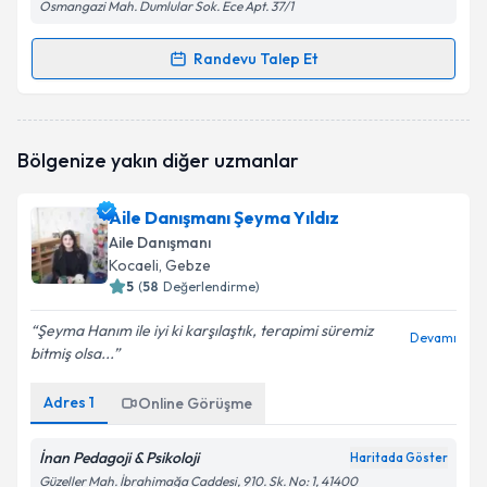
Osmangazi Mah. Dumlular Sok. Ece Apt. 37/1
Randevu Talep Et
Randevu Takvimi Talebi
Aile Danışmanı Afranur Kısa Memişoğlu
için
Bölgenize yakın diğer uzmanlar
randevu takvimi talebi oluşturun. Size bu uzmandan
randevu almanız için bir takvim hazırlandığında e-
posta ile bilgilendireceğiz.
Aile Danışmanı Şeyma Yıldız
Aile Danışmanı
E-posta Adresiniz
Kocaeli
, Gebze
5
(
58
Değerlendirme)
Şeyma Hanım ile iyi ki karşılaştık, terapimi süremiz
Devamı
bitmiş olsa...
Kişisel verilerimin işlenmesine ilişkin
Aydınlatma
Metni
'ni okudum ve kişisel verilerimin belirtilen
kapsamda işlenmesini kabul ediyorum.
Adres
1
Online Görüşme
İnan Pedagoji & Psikoloji
Haritada Göster
Takvim Talebini Gönder
Güzeller Mah. İbrahimağa Caddesi, 910. Sk. No: 1, 41400