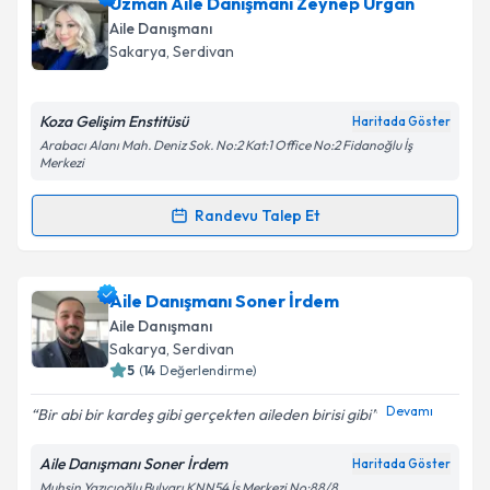
Uzman Aile Danışmanı Zeynep Urgan
Aile Danışmanı
Sakarya
, Serdivan
Koza Gelişim Enstitüsü
Haritada Göster
Arabacı Alanı Mah. Deniz Sok. No:2 Kat:1 Office No:2 Fidanoğlu İş
Merkezi
Randevu Talep Et
Randevu Takvimi Talebi
Uzman Aile Danışmanı Zeynep Urgan
için randevu
Aile Danışmanı Soner İrdem
takvimi talebi oluşturun. Size bu uzmandan randevu
Aile Danışmanı
almanız için bir takvim hazırlandığında e-posta ile
Sakarya
, Serdivan
bilgilendireceğiz.
5
(
14
Değerlendirme)
E-posta Adresiniz
Devamı
Bir abi bir kardeş gibi gerçekten aileden birisi gibi
Aile Danışmanı Soner İrdem
Haritada Göster
Muhsin Yazıcıoğlu Bulvarı KNN54 İş Merkezi No:88/8