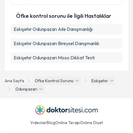
Metni
'ni okudum ve kişisel verilerimin belirtilen
kapsamda işlenmesini kabul ediyorum.
Öfke kontrol sorunu ile İlgili Hastalıklar
Takvim Talebini Gönder
Eskişehir Odunpazarı Aile Danışmanlığı
Eskişehir Odunpazarı Bireysel Danışmanlık
Eskişehir Odunpazarı Moxo Dikkat Testi
Ana Sayfa
Ofke Kontrol Sorunu
Eskişehir
Odunpazarı
Videolar
Blog
Online Terapi
Online Diyet