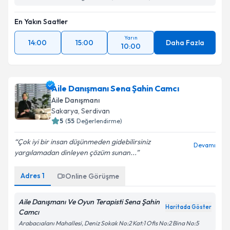
En Yakın Saatler
Yarın
14:00
15:00
Daha Fazla
10:00
Aile Danışmanı Sena Şahin Camcı
Aile Danışmanı
Sakarya
, Serdivan
5
(
55
Değerlendirme)
Çok iyi bir insan düşünmeden gidebilirsiniz
Devamı
yargılamadan dinleyen çözüm sunan...
Adres
1
Online Görüşme
Aile Danışmanı Ve Oyun Terapisti Sena Şahin
Haritada Göster
Camcı
Arabacıalanı Mahallesi, Deniz Sokak No:2 Kat:1 Ofis No:2 Bina No:5