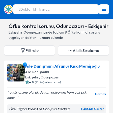
Doktor, klinik ara...
Öfke kontrol sorunu, Odunpazarı - Eskişehir
Eskişehir
Odunpazarı
içinde toplam
8
Öfke kontrol sorunu
uygulayan doktor - uzman bulundu
Filtrele
Akıllı Sıralama
Aile Danışmanı Afranur Kısa Memişoğlu
Aile Danışmanı
Eskişehir
, Odunpazarı
4.8
(
2
Değerlendirme)
aydır online olarak devam ediyorum hem çok sıck
Devamı
kanlı...
Özel Tuğba Yıldız Aile Danışma Merkezi
Haritada Göster