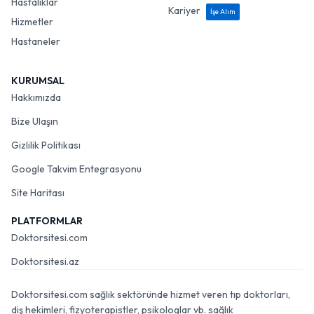
Hastalıklar
Kariyer
İşe Alım
Hizmetler
Hastaneler
KURUMSAL
Hakkımızda
Bize Ulaşın
Gizlilik Politikası
Google Takvim Entegrasyonu
Site Haritası
PLATFORMLAR
Doktorsitesi.com
Doktorsitesi.az
Doktorsitesi.com sağlık sektöründe hizmet veren tıp doktorları,
diş hekimleri, fizyoterapistler, psikologlar vb. sağlık