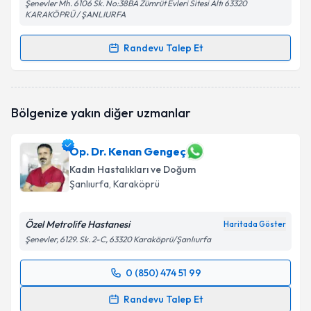
Şenevler Mh. 6106 Sk. No:38BA Zümrüt Evleri Sitesi Altı 63320
KARAKÖPRÜ / ŞANLIURFA
Randevu Talep Et
Randevu Takvimi Talebi
Op. Dr. İmran Ayhan
için randevu takvimi talebi
Bölgenize yakın diğer uzmanlar
oluşturun. Size bu uzmandan randevu almanız için bir
takvim hazırlandığında e-posta ile bilgilendireceğiz.
Op. Dr. Kenan Gengeç
E-posta Adresiniz
Kadın Hastalıkları ve Doğum
Şanlıurfa
, Karaköprü
Özel Metrolife Hastanesi
Kişisel verilerimin işlenmesine ilişkin
Aydınlatma
Haritada Göster
Metni
'ni okudum ve kişisel verilerimin belirtilen
Şenevler, 6129. Sk. 2-C, 63320 Karaköprü/Şanlıurfa
kapsamda işlenmesini kabul ediyorum.
0 (850) 474 51 99
Randevu Takvimi Talebi
Takvim Talebini Gönder
Randevu Talep Et