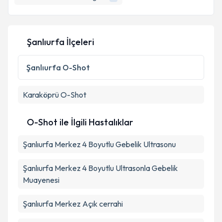
E-posta Adresiniz
Şanlıurfa İlçeleri
Kişisel verilerimin işlenmesine ilişkin
Aydınlatma
Metni
'ni okudum ve kişisel verilerimin belirtilen
Şanlıurfa
O-Shot
kapsamda işlenmesini kabul ediyorum.
Karaköprü
O-Shot
Takvim Talebini Gönder
O-Shot ile İlgili Hastalıklar
Şanlıurfa Merkez 4 Boyutlu Gebelik Ultrasonu
Şanlıurfa Merkez 4 Boyutlu Ultrasonla Gebelik
Muayenesi
Şanlıurfa Merkez Açık cerrahi