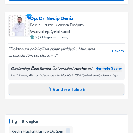
Op. Dr. Kenan Gengeç
için randevu takvimi talebi
oluşturun. Size bu uzmandan randevu almanız için bir
Op. Dr. Necip Deniz
takvim hazırlandığında e-posta ile bilgilendireceğiz.
Kadın Hastalıkları ve Doğum
E-posta Adresiniz
Gaziantep
, Şehitkamil
5
(
3
Değerlendirme)
Doktorum çok ilgili ve güler yüzlüydü. Muayene
Devamı
sırasında tüm sorularımı...
Kişisel verilerimin işlenmesine ilişkin
Aydınlatma
Metni
'ni okudum ve kişisel verilerimin belirtilen
Gaziantep Özel Sanko Üniversitesi Hastanesi
Haritada Göster
kapsamda işlenmesini kabul ediyorum.
İncili Pınar, Ali Fuat Cebesoy Blv. No:45, 27090 Şehitkamil/Gaziantep
Takvim Talebini Gönder
Randevu Talep Et
Randevu Takvimi Talebi
Op. Dr. Necip Deniz
için randevu takvimi talebi
oluşturun. Size bu uzmandan randevu almanız için bir
İlgili Branşlar
takvim hazırlandığında e-posta ile bilgilendireceğiz.
Kadın Hastalıkları ve Doğum
1