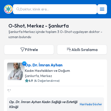
Doktor, klinik ara...
O-Shot, Merkez - Şanlıurfa
Şanlıurfa
Merkez
içinde toplam
3
O-Shot
uygulayan doktor -
uzman bulundu
Filtrele
Akıllı Sıralama
Op. Dr. İmran Ayhan
Kadın Hastalıkları ve Doğum
Şanlıurfa
, Merkez
4.9
(
4
Değerlendirme)
.
Op. Dr. İmran Ayhan Kadın Sağlığı ve Estetiği
Haritada Göster
Kliniği